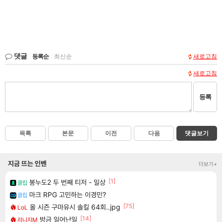
댓글
등록순
|
최신순
새로고침
새로고침
등록
목록
본문
이전
다음
댓글보기
지금 뜨는 인벤
더보기+
[1]
봉누도2 두 번째 티저 - 일상
클립
마크 RPG 고민하는 이경민?
클립
[75]
올 시즌 구마유시 솔킬 64회..jpg
LoL
[14]
방금 일어난일
리니지M