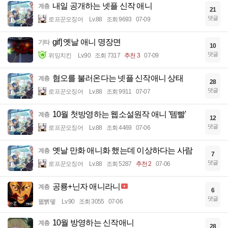
내일 공개하는 넷플 신작 애니
계층
21
댓글
로프꾼오징어
Lv.88
조회 9693
07-09
gif] 옛날 애니 명장면
기타
10
댓글
위잉치킨
Lv.90
조회 7317
추천 3
07-09
혐오를 불러온다는 넷플 신작애니 상태
계층
28
댓글
로프꾼오징어
Lv.88
조회 9911
07-07
10월 첫방영하는 웹소설원작 애니 '템빨'
계층
12
댓글
로프꾼오징어
Lv.88
조회 4469
07-06
옛날 만화 애니화 했는데 이상하다는 사람
계층
7
댓글
로프꾼오징어
Lv.88
조회 5287
추천 2
07-06
공룡+닌자 애니라니
계층
6
댓글
꿻뻵뗗
Lv.90
조회 3055
07-06
10월 방영하는 신작애니
계층
28