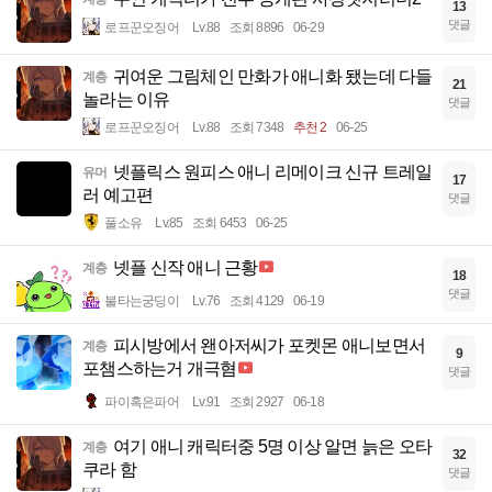
13
댓글
로프꾼오징어
Lv.88
조회 8896
06-29
귀여운 그림체인 만화가 애니화 됐는데 다들
계층
21
놀라는 이유
댓글
로프꾼오징어
Lv.88
조회 7348
추천 2
06-25
넷플릭스 원피스 애니 리메이크 신규 트레일
유머
17
러 예고편
댓글
풀소유
Lv.85
조회 6453
06-25
넷플 신작 애니 근황
계층
18
댓글
불타는궁딩이
Lv.76
조회 4129
06-19
피시방에서 왠아저씨가 포켓몬 애니보면서
계층
9
포챔스하는거 개극혐
댓글
파이혹은파어
Lv.91
조회 2927
06-18
여기 애니 캐릭터중 5명 이상 알면 늙은 오타
계층
32
쿠라 함
댓글