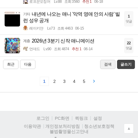
로프꾼오징어
Lv.88
조회 3560
추천 1
06-18
내년에 나오는 애니 '악역 영애 안의 사람' 빌
기타
1
런 성우 공개
댓글
레이키얀
Lv.73
조회 4463
06-15
2026년 3분기 신작 애니메이션
계층
22
댓글
언데드
Lv.90
조회 4874
추천 1
06-14
최근
다음
검색
글쓰기
1
2
3
4
5
로그인
PC화면
퀵링크
설정
청소년보호정책
이용약관
개인정보처리방침
▲
불법촬영물신고안내