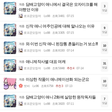
담배고양이 애니에서 결국은 모자이크를 해
계층
3
야했던 이유
댓글
로프꾼오징어
Lv.88
조회 3481
07-15
신작 애니 여주인공에 대해 말나오는 이유
계층
9
댓글
로프꾼오징어
Lv.88
조회 3305
07-15
와 이번 신작 애니 된장통 흔들리는거 보소!!!
계층
10
댓글
로프꾼오징어
Lv.88
조회 8193
07-14
애니제작사별 대표 여캐
계층
31
댓글
로프꾼오징어
Lv.88
조회 5848
추천 4
07-14
이상한 작품이 애니메이션화 되는군요
계층
10
댓글
벗바
Lv.96
조회 6758
추천 3
07-13
담배고양이 애니 2화에 실망한 원작독자들
계층
7
댓글
로프꾼오징어
Lv.88
조회 3820
07-11