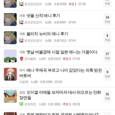
댓글
로프꾼오징어
Lv.88
조회 6459
추천 1
07-05
넷플 신작 애니 후기
계층
14
댓글
로프꾼오징어
Lv.88
조회 8007
07-04
블리치 뉴비의 애니 후기
계층
8
댓글
로프꾼오징어
Lv.88
조회 5313
07-04
옛날 버블경제 시절 일본 애니는 거품이다.
계층
17
댓글
전자팔찌
Lv.93
조회 6164
추천 3
07-04
애니 주제곡 부르고 나이 감았다는 의혹 받은
유머
9
버튜버
댓글
스팀팩
Lv.88
조회 4684
07-03
오이갤 아재들 보자마자 대사 떠오르는 만화
잡담
31
장면들
댓글
위잉치킨
Lv.90
조회 3981
추천 1
06-29
주연 캐릭터가 전부 공개된 사펑엣지러너2
계층