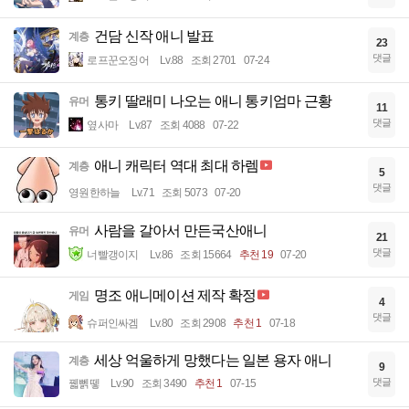
건담 신작 애니 발표
계층
23
댓글
로프꾼오징어
Lv.88
조회 2701
07-24
통키 딸래미 나오는 애니 통키엄마 근황
유머
11
댓글
옆사마
Lv.87
조회 4088
07-22
애니 캐릭터 역대 최대 하렘
계층
5
댓글
영원한하늘
Lv.71
조회 5073
07-20
사람을 갈아서 만든국산애니
유머
21
댓글
너빨갱이지
Lv.86
조회 15664
추천 19
07-20
명조 애니메이션 제작 확정
게임
4
댓글
슈퍼인싸겜
Lv.80
조회 2908
추천 1
07-18
세상 억울하게 망했다는 일본 용자 애니
계층
9
댓글
꿻뻵뗗
Lv.90
조회 3490
추천 1
07-15