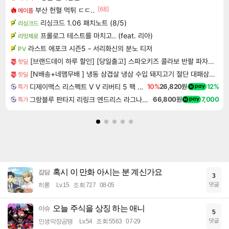
[68]
부산 헌혈 먹튀 ㄷㄷ..
메이플
리싱크드 1.06 패치노트 (8/5)
리싱크드
프롤로그 테스트를 마치고.. (feat. 리아)
리밋제로
라스트 에포크 시즌5 - 서리화신의 분노 티저
PV
[브랜드데이 하루 할인] [당일출고] 스파오키즈 콜라보 반팔 파자마 모음
핫딜
[N배송+네맴무배 ] 냉동 삼겹살 냉삼 수입 돼지고기 절단 대패삼겹살
핫딜
디제이맥스 리스펙트 V V 리버티 5 팩 DJMAX RESPECT V V Liberty 5 Pack DLC
10%
26,820원
12%
특가
그랑블루 판타지 리링크 엔드리스 라그나로크 Granblue Fantasy Relink Endless Ragnarok
66,800원
7,000
특가
혹시 이 만화 아시는 분 계신가요
잡담
3
댓글
히롣
Lv.15
조회 727
08-05
오늘 주식을 상징 하는 애니
이슈
5
댓글
인생막장곰탱
Lv.54
조회 5563
07-29