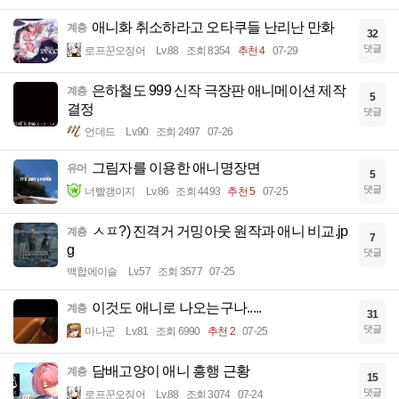
애니화 취소하라고 오타쿠들 난리난 만화
계층
32
댓글
로프꾼오징어
Lv.88
조회 8354
추천 4
07-29
은하철도 999 신작 극장판 애니메이션 제작
계층
5
결정
댓글
언데드
Lv.90
조회 2497
07-26
그림자를 이용한 애니명장면
유머
5
댓글
너빨갱이지
Lv.86
조회 4493
추천 5
07-25
ㅅㅍ?) 진격거 거밍아웃 원작과 애니 비교.jp
계층
7
g
댓글
백합에이슬
Lv.57
조회 3577
07-25
이것도 애니로 나오는구나.....
계층
31
댓글
마나군
Lv.81
조회 6990
추천 2
07-25
담배고양이 애니 흥행 근황
계층
15
댓글
로프꾼오징어
Lv.88
조회 3074
07-24