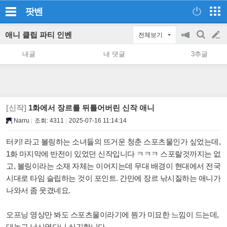
팟벤
애니 클립 파티 인벤
전체보기
공
검
글
지
색
내글
내 댓글
3추글
on/off
쓰
기
[신작]
1화에서 장르를 뒤틀어버린 신작 애니
Narru
조회:
4311
2025-07-16 11:14:14
터키! 라고 볼링하는 소녀들의 뜨거운 청춘 스포츠물인가 싶었는데,
1화 마지막에 반전이 있었던 신작입니다 ㅋㅋㅋ 스포랄것까지는 없
고, 볼링이라는 소재 자체는 이어지는데 무대 배경이 현대에서 전국
시대로 타임 슬립하는 것이 포인트.
간만에 장르 낚시질하는 애니가
나와서 좀 웃겼네요.
오프닝 영상만 봐도 스포츠물이라기에 뭔가 미묘한 느낌이 드는데,
대놓고 낚시였다니 싶긴합니다.