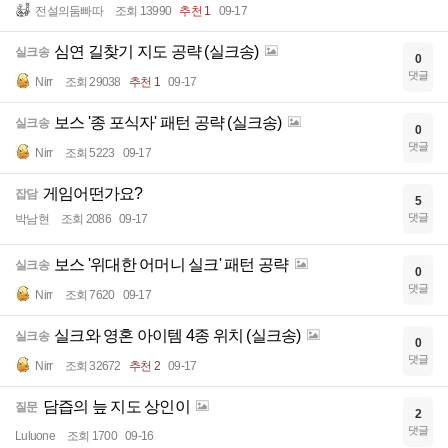
전설의둠빠따
조회 13990
추천 1
09-17
심연 길찾기 지도 공략 (실크송)
실크송
0
댓글
Nirr
조회 29038
추천 1
09-17
보스 '종 포식자' 패턴 공략 (실크송)
실크송
0
댓글
Nirr
조회 5223
09-17
게임어떤가요?
잡담
5
댓글
박남현
조회 2086
09-17
보스 '위대한 어머니 실크' 패턴 공략
실크송
0
댓글
Nirr
조회 7620
09-17
실크와 영혼 아이템 4종 위치 (실크송)
실크송
0
댓글
Nirr
조회 32672
추천 2
09-17
담즙의 늪 지도 상인이
질문
2
댓글
Luluone
조회 1700
09-16