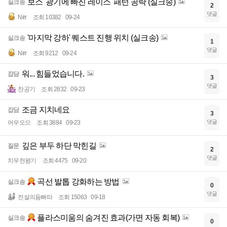
보스 '광기에 빠진 레이스' 패턴 공략 (실크송)
실크송
2
댓글
Nirr
조회 10382
09-24
'마지막 강하' 퀘스트 진행 위치 (실크송)
실크송
1
댓글
Nirr
조회 9212
09-24
워... 힘들었습니다.
잡담
3
댓글
찬공기
조회 2832
09-23
조금 지치네요
잡담
3
댓글
어우오으
조회 3884
09-23
깊은 부두 하단 막힌길
질문
2
댓글
치우천왕기
조회 4475
09-20
곡선 발톱 강화하는 방법
실크송
0
댓글
전설의둠빠따
조회 15063
09-18
플라스미움의 숨겨진 효과(가면 자동 회복)
실크송
0