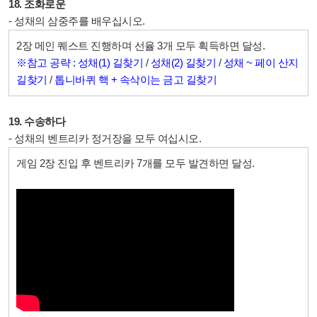
18. 조화로운
- 성채의 삼중주를 배우십시오.
2장 메인 퀘스트 진행하며 선율 3개 모두 획득하면 달성.
※참고 공략 : 성채(1) 길찾기
/
성채(2) 길찾기
/
성채 ~ 페이 산지
길찾기
/
톱니바퀴 핵 + 속삭이는 금고 길찾기
19. 수송하다
- 성채의 벤트리카 정거장을 모두 여십시오.
게임 2장 진입 후 벤트리카 7개를 모두 발견하면 달성.