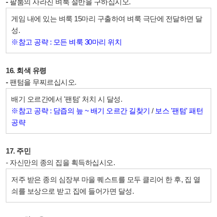
-
팔룸의 사라진 벼룩 절반을 구하십시오.
게임 내에 있는 벼룩 15마리 구출하여 벼룩 극단에 전달하면 달
성.
※참고 공략 : 모든 벼룩 30마리 위치
16. 회색 유령
-
팬텀을 무찌르십시오.
배기 오르간에서 '팬텀' 처치 시 달성.
※참고 공략 : 담즙의 늪 ~ 배기 오르간 길찾기
/
보스 '팬텀' 패턴
공략
17. 주민
- 자신만의 종의 집을 획득하십시오.
저주 받은 종의 심장부 마을 퀘스트를 모두 클리어 한 후, 집 열
쇠를 보상으로 받고 집에 들어가면 달성.