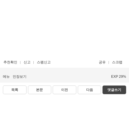
추천확인
신고
스팸신고
공유
스크랩
메뉴
인장보기
EXP 29%
목록
본문
이전
다음
댓글쓰기