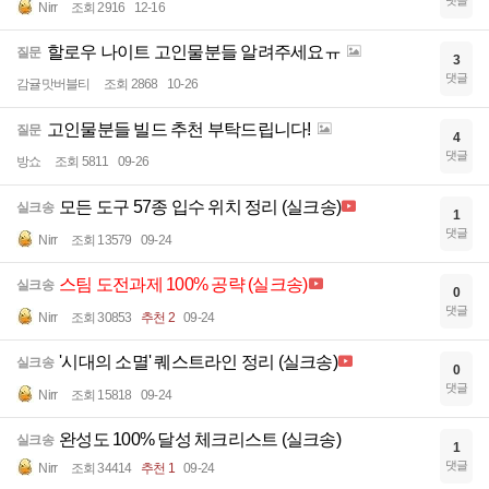
댓글
Nirr
조회 2916
12-16
할로우 나이트 고인물분들 알려주세요ㅠ
질문
3
댓글
감귤맛버블티
조회 2868
10-26
고인물분들 빌드 추천 부탁드립니다!
질문
4
댓글
방쇼
조회 5811
09-26
모든 도구 57종 입수 위치 정리 (실크송)
실크송
1
댓글
Nirr
조회 13579
09-24
스팀 도전과제 100% 공략 (실크송)
실크송
0
댓글
Nirr
조회 30853
추천 2
09-24
'시대의 소멸' 퀘스트라인 정리 (실크송)
실크송
0
댓글
Nirr
조회 15818
09-24
완성도 100% 달성 체크리스트 (실크송)
실크송
1
댓글
Nirr
조회 34414
추천 1
09-24