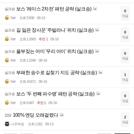
보스 '레이스 2차전' 패턴 공략 (실크송)
실크송
0
댓글
Nirr
조회 5508
09-16
길 잃은 장사꾼 '주빌라나' 위치 (실크송)
실크송
0
댓글
Nirr
조회 12665
추천 1
09-16
울부짖는 어미 '무리 어미' 위치 (실크송)
실크송
0
댓글
Nirr
조회 11048
09-16
부패한 송수로 길찾기 지도 공략 (실크송)
실크송
1
댓글
Nirr
조회 40371
09-16
보스 '두 번째 파수병' 패턴 공략 (실크송)
실크송
0
댓글
Nirr
조회 6487
추천 1
09-16
100% 엔딩 오래걸렸다
잡담
2
댓글
나무부엉
조회 1281
09-15