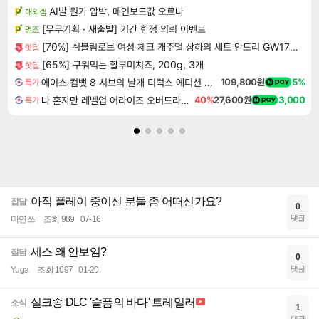
AI발 원가 압박, 메인보드값 오르나
해외겜
[무무기획 · 새출발] 기간 한정 의뢰 이벤트
명조
[70%] 쉬블림로브 여성 체크 캐주얼 상하의 세트 안드리 GW1780, FREE, 1세트
핫딜
[65%] 구워먹는 할루미치즈, 200g, 3개
핫딜
에이스 컴뱃 8 시브의 날개 디럭스 에디션 예약구매 ACE COMBAT 8 WINGS OF THEVE Deluxe Edition
109,800원
5%
특가
나 혼자만 레벨업 어라이즈 오버드라이브 Solo Leveling Arise
40%
27,600원
3,000
특가
아직 플레이 중이신 분들 좀 어떠신가요?
잡담
0
댓글
미연쓰
조회 989
07-16
세스 왜 안보임?
잡담
0
댓글
Yuga
조회 1097
01-20
실크송 DLC '슬픔의 바다' 트레일러
소식
1