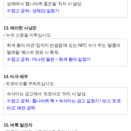
성채에서 '톱니바퀴 춤꾼들' 처치 시 달성.
※참고 공략 : 성채(1) 길찾기
13. 예리한 사냥꾼
-
누의 소원을 이루십시오.
회색 황야 여관 '집까지 반걸음'에 있는 NPC 누가 주는 '팔룸의
벌레들' 퀘스트 완료 시 획득.
※참고 공략 : 머나먼 들판 ~ 회색 황야 길찾기
14. 비극 배우
-
트로비오를 무찌르십시오.
속삭이는 금고에서 '트로비오' 처치 시 달성.
※참고 공략 : 톱니바퀴 핵 + 속삭이는 금고 길찾기
/
보스 '트로
비오' 패턴 공략
15. 벼룩 발견자