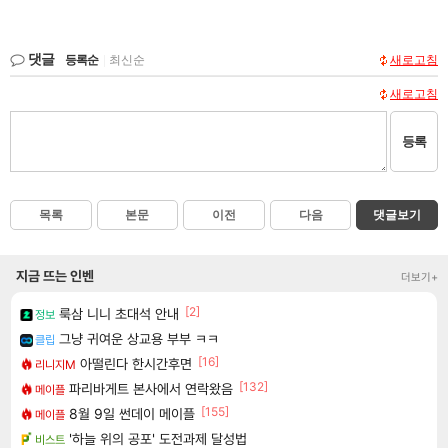
댓글
등록순
|
최신순
새로고침
새로고침
등록
목록
본문
이전
다음
댓글보기
지금 뜨는 인벤
더보기+
[2]
룩삼 니니 초대석 안내
정보
그냥 귀여운 상교용 부부 ㅋㅋ
클립
[16]
아떨린다 한시간후면
리니지M
[132]
파리바게트 본사에서 연락왔음
메이플
[155]
8월 9일 썬데이 메이플
메이플
'하늘 위의 공포' 도전과제 달성법
비스트