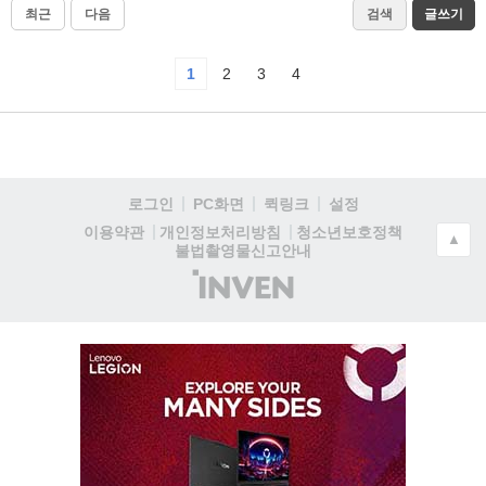
최근
다음
검색
글쓰기
1
2
3
4
로그인
PC화면
퀵링크
설정
청소년보호정책
이용약관
개인정보처리방침
▲
불법촬영물신고안내
(주)
인
벤