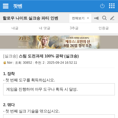
팟벤
할로우 나이트 실크송 파티 인벤
전체보기
공
검
글
지
색
내글
내 댓글
3추글
인증글
on/off
쓰
기
[실크송]
스팀 도전과제 100% 공략 (실크송)
Nirr
조회:
30852
추천:
2
2025-09-24 16:52:11
1. 장착
- 첫 번째 도구를 획득하십시오.
게임을 진행하며 아무 도구나 획득 시 달성.
2. 엮다
- 첫 번째 실크 기술을 엮으십시오.