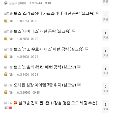
댓글
전설의둠빠따
조회 9243
09-18
보스 '스카르싱어 카르멜리타' 패턴 공략 (실크송)
실크송
0
댓글
Nirr
조회 8743
09-18
보스 '나이레스' 패턴 공략 (실크송)
실크송
1
댓글
Nirr
조회 7535
09-18
보스 '성소 수호자 세스' 패턴 공략 (실크송)
실크송
1
댓글
Nirr
조회 6608
09-18
보스 '산호의 왕 칸' 패턴 공략 (실크송)
실크송
1
댓글
Nirr
조회 4450
09-18
오래된 심장 아이템 3종 위치 (실크송)
실크송
0
댓글
Nirr
조회 29162
09-18
실크송 진짜 찐 -완- (+강철 영혼 모드 세팅 추천)
실크송
2
댓글