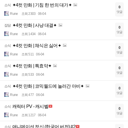
✦4컷 만화 | 기침 한 번의 대가✦
소식
0
댓글
Rune
조회 2303
06-04
✦4컷 만화 | 사냥 대결✦
잡담
0
댓글
Rune
조회 1434
06-04
✦4컷 만화 | 채식은 싫어✦
소식
0
댓글
Rune
조회 511
06-04
✦4컷 만화 | 특효약✦
소식
0
댓글
Rune
조회 533
06-04
✦4컷 만화 | 코믹월드에 놀러간 아비✦
소식
0
댓글
Rune
조회 477
06-04
캐릭터 PV - 캐시벨
소식
0
댓글
Rune
조회 1217
06-04
애니메이션 컷신 (한국어 버전) #2
소식