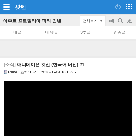
팟벤
아주르 프로밀리아 파티 인벤
전체보기
공
검
글
지
색
내글
내 댓글
3추글
인증글
on/off
쓰
기
[소식]
애니메이션 컷신 (한국어 버전) #1
Rune
조회:
1021
2026-06-04 16:16:25