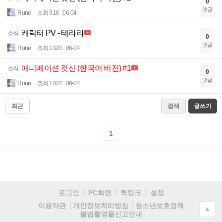
0
댓글
Rune
조회 918
06-04
캐릭터 PV - 테라라
소식
0
댓글
Rune
조회 1320
06-04
애니메이션 컷신 (한국어 버전) #1
소식
0
댓글
Rune
조회 1022
06-04
최근
검색
글쓰기
1
로그인
PC화면
퀵링크
설정
청소년보호정책
이용약관
개인정보처리방침
▲
불법촬영물신고안내