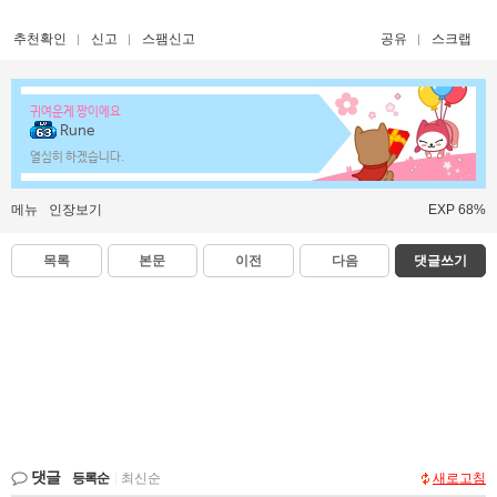
추천확인
신고
스팸신고
공유
스크랩
귀여운게 짱이에요
Rune
열심히 하겠습니다.
메뉴
인장보기
EXP 68%
목록
본문
이전
다음
댓글쓰기
댓글
등록순
|
최신순
새로고침