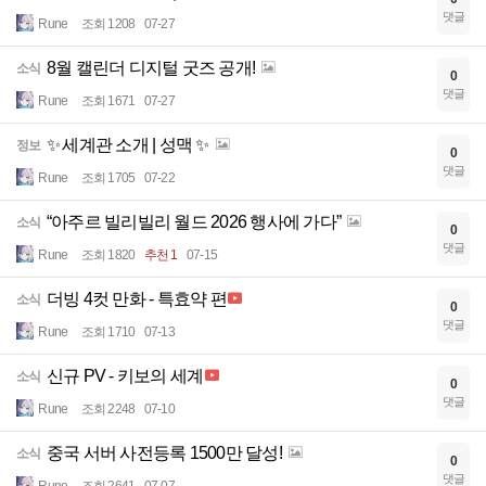
댓글
Rune
조회 1208
07-27
8월 캘린더 디지털 굿즈 공개!
소식
0
댓글
Rune
조회 1671
07-27
✨ 세계관 소개 | 성맥 ✨
정보
0
댓글
Rune
조회 1705
07-22
“아주르 빌리빌리 월드 2026 행사에 가다”
소식
0
댓글
Rune
조회 1820
추천 1
07-15
더빙 4컷 만화 - 특효약 편
소식
0
댓글
Rune
조회 1710
07-13
신규 PV - 키보의 세계
소식
0
댓글
Rune
조회 2248
07-10
중국 서버 사전등록 1500만 달성!
소식
0
댓글