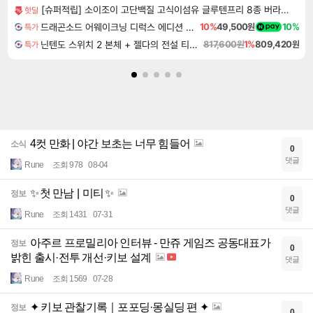
[슈퍼적립] 소이조이 고단백질 고식이섬유 글루텐프리 8종 버라이어티팩, 16개입, 1개 [원산지:일본]
핫딜
드래곤소드 어웨이크닝 디럭스 에디션 DragonSword Awakening Deluxe Edition
10%
49,500원
10%
특가
닌텐도 스위치 2 본체 + 젤다의 전설 티어스 오브 더 킹덤 닌텐도 스위치 2 에디션 + 젤다의 전설 브레스 오브 더 와일드 닌텐도 스위치 2 에디션 번들
817,600원
1%
809,420원
특가
4컷 만화 | 야간 보초는 너무 힘들어
소식
0
댓글
Rune
조회 978
08-04
✨ 첫 만남 | 미티 ✨
정보
0
댓글
Rune
조회 1431
07-31
아주르 프로밀리아 인터뷰 - 만쥬 게임즈 공동대표가
정보
0
밝힌 출시·전투 개선·키보 설계
댓글
Rune
조회 1569
07-28
✦ 키보 관찰기록｜포포딩·몽실딩 편 ✦
정보
0