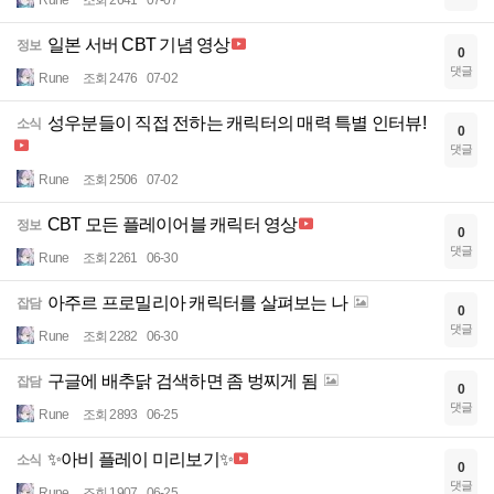
Rune
조회 2641
07-07
일본 서버 CBT 기념 영상
정보
0
댓글
Rune
조회 2476
07-02
성우분들이 직접 전하는 캐릭터의 매력 특별 인터뷰!
소식
0
댓글
Rune
조회 2506
07-02
CBT 모든 플레이어블 캐릭터 영상
정보
0
댓글
Rune
조회 2261
06-30
아주르 프로밀리아 캐릭터를 살펴보는 나
잡담
0
댓글
Rune
조회 2282
06-30
구글에 배추닭 검색하면 좀 벙찌게 됨
잡담
0
댓글
Rune
조회 2893
06-25
✨아비 플레이 미리보기✨
소식
0
댓글
Rune
조회 1907
06-25