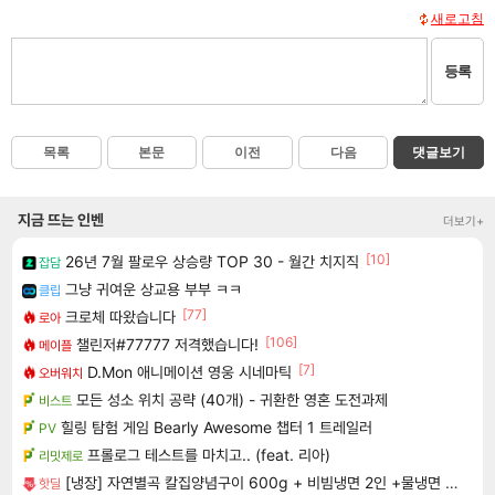
새로고침
등록
목록
본문
이전
다음
댓글보기
지금 뜨는 인벤
더보기+
[10]
26년 7월 팔로우 상승량 TOP 30 - 월간 치지직
잡담
그냥 귀여운 상교용 부부 ㅋㅋ
클립
[77]
크로체 따왔습니다
로아
[106]
챌린저#77777 저격했습니다!
메이플
[7]
D.Mon 애니메이션 영웅 시네마틱
오버워치
모든 성소 위치 공략 (40개) - 귀환한 영혼 도전과제
비스트
힐링 탐험 게임 Bearly Awesome 챕터 1 트레일러
PV
프롤로그 테스트를 마치고.. (feat. 리아)
리밋제로
[냉장] 자연별곡 칼집양념구이 600g + 비빔냉면 2인 +물냉면 2인
핫딜