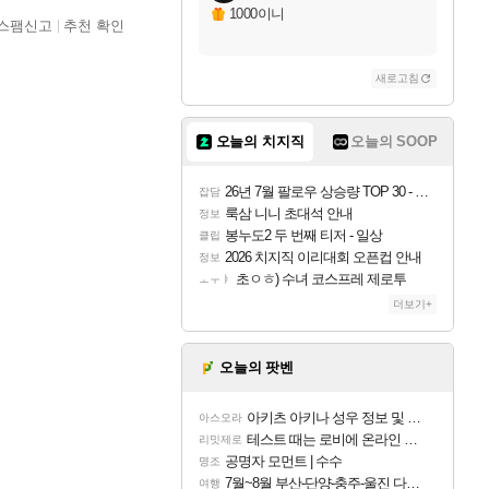
1000이니
스팸신고
추천 확인
새로고침
오늘의 치지직
오늘의 SOOP
26년 7월 팔로우 상승량 TOP 30 - 월간 치지직
잡담
룩삼 니니 초대석 안내
정보
봉누도2 두 번째 티저 - 일상
클립
2026 치지직 이리대회 오픈컵 안내
정보
초ㅇㅎ) 수녀 코스프레 제로투
ㅗㅜㅑ
더보기+
오늘의 팟벤
아키츠 아키나 성우 정보 및 주요 필모
아스오라
테스트 때는 로비에 온라인 기능이 있는데
리밋제로
공명자 모먼트 | 수수
명조
7월~8월 부산-단양-충주-울진 다녀왔어요~
여행