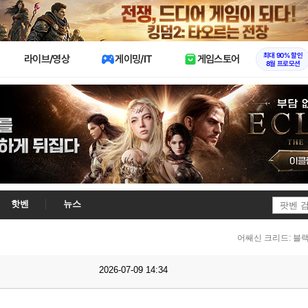
X
최대 90% 할인
라이브/영상
게이밍/IT
게임스토어
8월 프로모션
핫벤
뉴스
어쌔신 크리드: 블
2026-07-09 14:34