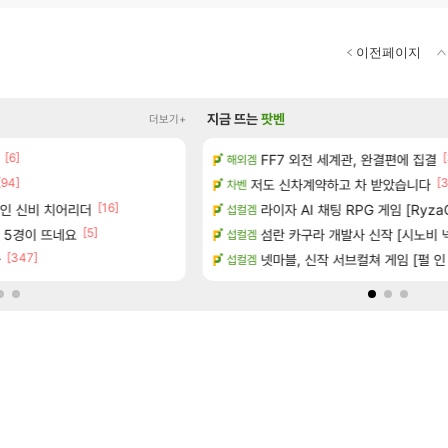
이전페이지
지금 뜨는
팟벤
더보기+
[6]
[1]
[
왔습니다.
FF7 외전 세계관, 완결편에 집결
빵 가격이 24500원 이라길래 결제 
해외겜
메이플
[94]
[45]
[3
공개
저도 신차계약하고 차 받았습니다
너넨 대난 함부로 가지 마라..
차벤
로아
[16]
[6]
가인 신비 치어리더
하는 법
라이자 AI 채팅 RPG 게임 [RyzaC
Ssf 정의를 내려 버린 디시인
섭컬겜
디아4
[5]
[
사 5경이 뜨네요
 (8/5)
섬란 카구라 개발사 신작 [시노비 넥서
게이머라면 필수로 알아야 할 것
섭컬겜
메이플
[347]
션 정보/공략글 모음
아
100:8 보다 효율이 좋은 상향된 
넷마블, 신작 서브컬쳐 게임 [펄 인 블루
섭컬겜
로아