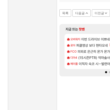
목록
다음글
이전글
지금 뜨는
핫벤
[137]
지도 공략 (1 ~ 12장)
주적은??
7년만에 가족여행을 다녀
이번 드라이브 이쁘네
여행
오버워치
[82]
후기
| 야간 보초는 너무 힘들어
퍼클영상 보다 현타오네
「에린」 컨셉 포스터 
아스오라
로아
[35]
투력컷
 로비에 온라인 기능이 있는데
의외로 은근히 몬가 몬
쿠를 먼저 보내서 기습
비스트
FCO
[76]
헌 와일즈’, 30~40fps 목표 추정
17번 터짐
(15시즌PTR) 악마술
리싱크드 1.06 패치노트
리싱크드
디아4
[118]
인카네이션 오픈 트레일러
메어 TOP 10 직업별 분포
비스트 오브 리인카네이
이적자 숙코 시ㅡ발련
비스트
메이플