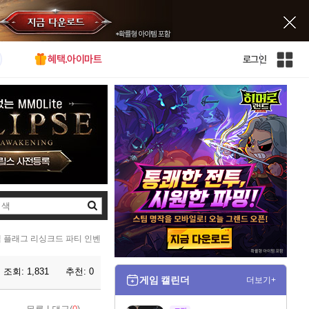
혜택.아이마트
로그인
인
벤
전
체
사
이
트
맵
검
색
랙 플래그 리싱크드 파티 인벤
조회:
1,831
추천:
0
게임 캘린더
더보기+