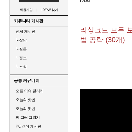
[정보]
회원가입
ID/PW 찾기
커뮤니티 게시판
리싱크드 모든 
전체 게시판
법 공략 (30개)
└
잡담
└
질문
└
정보
└
소식
공통 커뮤니티
오픈 이슈 갤러리
오늘의 핫벤
오늘의 팟벤
AI 그림 그리기
PC 견적 게시판