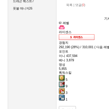
드래곤 퀘스트7
목록
|
댓글(
0
)
풋볼 매니저26
기
레벨
라이센스
경험치
292,190
(28%)
/ 310,001
( 다음 레벨
포인트
이니
437,594
베니
3,879
명성
5,855
획득스킬
5
9
3
1