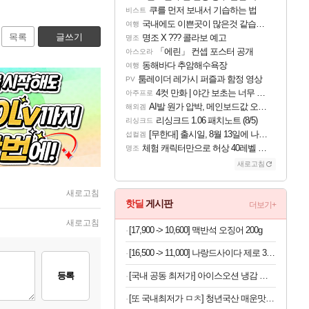
쿠를 먼저 보내서 기습하는 법
비스트
국내에도 이쁜곳이 많은것 같습니다
여행
목록
글쓰기
명조 X ??? 콜라보 예고
명조
「에린」 컨셉 포스터 공개
아스오라
동해바다 추암해수욕장
여행
툼레이더 레가시 퍼즐과 함정 영상
PV
4컷 만화 | 야간 보초는 너무 힘들어
아주프로
AI발 원가 압박, 메인보드값 오르나
해외겜
리싱크드 1.06 패치노트 (8/5)
리싱크드
[무한대] 출시일, 8월 13일에 나오나
섭컬겜
체험 캐릭터만으로 허상 40레벨 하이와티아 5분 컷!｜에이메스·린네·모니에 명함
명조
새로고침
새로고침
핫딜
게시판
더보기+
새로고침
[17,900 -> 10,600] 맥반석 오징어 200g
[16,500 -> 11,000] 나랑드사이다 제로 345ml x 24개
등록
[국내 공동 최저가] 아이스오션 냉감 홑이불 100x150
[또 국내최저가 ㅁㅊ] 청년국산 매운맛 굵은 고춧가루 1kg