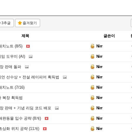
3추글
즐겨찾기
제목
글쓴이
치노트 (8/5)
Nirr
 도우미 (AI)
Nirr
장 판매 돌파
Nirr
언 선수상 + 전설 레이피어 획득법
Nirr
치노트 (7/16)
Nirr
 복장 획득법
Nirr
장 판매 + 기념 리딤 코드 배포
Nirr
완동물 입수 공략 (8개)
Nirr
상화 위치 공략 (11개)
Nirr