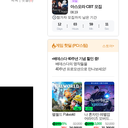
목록
|
댓글(
0
)
모집
아스오라 CBT 모집
08.19
참가자 모집까지 남은 기간
12
03
59
10
Days
Hours
Min
Sec
게임 핫딜 (PC/스팀)
스토어+
베데스다 40주년 기념 할인 중!
베데스다의 명작들을
40주년 프로모션으로 만나보세요!
인벤게임즈 8월 특별 할인!
드래곤소드: 어웨이크닝 입점!
문명 7 특별 할인!
귀무자: 검의 길 예약 판매 중!
비스트 오브 리인카네이션 정식 출시!
커세어 코브 출시 기념 할인!
더 렐릭 퍼스트 가디언 정식 출시
마블 투혼 파이팅 소울즈 예약 판매 중!
캡콤 프렌차이즈 할인 진행 중!
캡콤 일부 상품 상시 할인
스타워즈 은하계 레이서
로블록스 기프트 카드 공식 입점
인기 퍼블리셔 모음!
스팀으로 만나는 드래곤소드!
조선&고려 DLC 출시 예정
10% 할인과
게임프릭 신작 IP
해적'섬'을 발전시키자!
설화x하드코어 액션!
마블 히어로 총 출동&화려한 격투!
몬헌, 바하 등 인기 IP를
몬헌 와일즈 & 드래곤즈 도그마2
인벤게임즈에서 10% 추가 적립
Robux를 가장 안전하고
최대 90% 할인가를 만나보세요!
네이버혜택과 함께 만나보세요!
50%할인&추가 적립까지!
이니&베니 혜택까지!
네이버 혜택가와 함께 예약하세요!
할인&네이버혜택으로 만나보세요!
네이버페이 혜택과 만나보세요!
네이버 포인트 혜택까지!
할인가에 만나보세요!
일부 에디션 상시 할인!
혜택으로 예약 판매 중
편안하게 충전하세요
팰월드 Palworld
나 혼자만 레벨업
어라이즈 오버드라
이브 디럭스 에디션
5%
32,000
3,000
52,000
Solo Leveling Arise