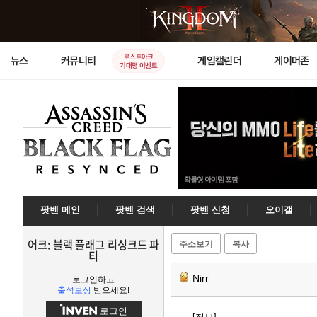
로스트아크
뉴스
커뮤니티
게임캘린더
게이머존
기대평 이벤트
팟벤 메인
팟벤 검색
팟벤 신청
오이갤
어크: 블랙 플래그 리싱크드 파
주소보기
복사
티
Nirr
로그인하고
출석보상
받으세요!
로그인