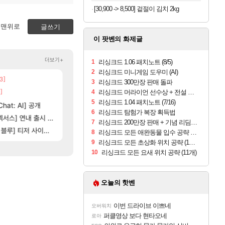
[30,900 -> 8,500] 겉절이 김치 2kg
맨위로
글쓰기
이 팟벤의 화제글
더보기+
1
리싱크드 1.06 패치노트 (8/5)
2
리싱크드 미니게임 도우미 (AI)
3]
[206]
[137]
취소하고 나왔다
챕터별 길찾기/지도 공략 (1 ~ 12장)
우리 나라의 주적은??
비스트
메이플
3
리싱크드 300만장 판매 돌파
]
[82]
빵값 문의 후기
4컷 만화 | 야간 보초는 너무 힘들어
4
리싱크드 머라이언 선수상 + 전설 레이피어 획득법
아주프로
메이플
5
리싱크드 1.04 패치노트 (7/16)
[35]
hat: AI] 공개
벨가 하드 찐 투력컷
테스트 때는 로비에 온라인 기능이 있는데
리밋제로
로아
6
리싱크드 탐험가 복장 획득법
116]
[76]
스] 연내 출시 예정
스위치2판 ‘몬헌 와일즈’, 30~40fps 목표 
레테 재사용 17번 터짐
해외겜
메이플
7
리싱크드 200만장 판매 + 기념 리딤 코드 배포
[101]
[1
아제나 ㄷㄷ
] 티저 사이트 오픈
비스트 오브 리인카네이션 오픈 트레일러
벨가르딘 나이트메어 TOP 10 직업별 분포
PV
로아
8
리싱크드 모든 애완동물 입수 공략 (8개)
9
리싱크드 모든 초상화 위치 공략 (11개)
10
리싱크드 모든 요새 위치 공략 (11개)
오늘의 핫벤
이번 드라이브 이쁘네
오버워치
퍼클영상 보다 현타오네
로아