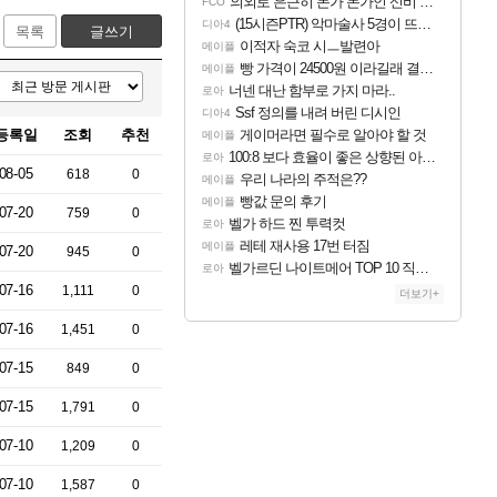
의외로 은근히 몬가 몬가인 신비 치어리더
FCO
(15시즌PTR) 악마술사 5경이 뜨네요
디아4
목록
글쓰기
이적자 숙코 시ㅡ발련아
메이플
빵 가격이 24500원 이라길래 결제 취소하고 나왔다
메이플
너넨 대난 함부로 가지 마라..
로아
Ssf 정의를 내려 버린 디시인
디아4
등록일
조회
추천
게이머라면 필수로 알아야 할 것
메이플
100:8 보다 효율이 좋은 상향된 아제나 ㄷㄷ
로아
08-05
618
0
우리 나라의 주적은??
메이플
빵값 문의 후기
메이플
07-20
759
0
벨가 하드 찐 투력컷
로아
레테 재사용 17번 터짐
메이플
07-20
945
0
벨가르딘 나이트메어 TOP 10 직업별 분포
로아
07-16
1,111
0
더보기+
07-16
1,451
0
07-15
849
0
07-15
1,791
0
07-10
1,209
0
07-10
1,587
0