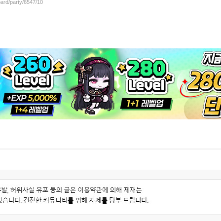
oard/party/6547/10