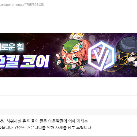
/board/pokemongo/4795/303138