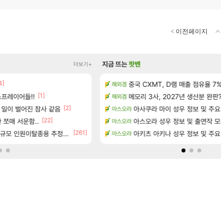
이전페이지
지금 뜨는
팟벤
더보기+
]
4]
중국 CXMT, D램 매출 점유율 7%…
펄없의 퍼주는듯하면서 악랄한 
해외겜
검은사막
[1]
[5]
프레이어들!!
 공략 (36개) - 미식가 도전과제
메모리 3사, 2027년 생산분 완판
D.mon 스킬셋 나왔다
해외겜
오버워치
[2]
[5]
으로의 예상 (루머)
 일이 벌어진 참사 같음
아사쿠라 마이 성우 정보 및 주요
주말패키지 결과.....
아스오라
리니지M
[22]
[29]
서리화신의 분노 티저
 쪼매 서운함..
결국 돌고 돌아 와우
아스오라 성우 정보 및 출연작 
아스오라
와우
[261]
테이크투 “내부 예상 크게 넘어”
규모 인원이탈종용 추정사건
영웅무기도안 제작 질문
아키츠 아키나 성우 정보 및 주요
아스오라
SOL