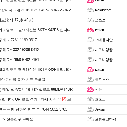
리퍼럴코드 필요하신분 8KTMK42P8 입니다.
ceiran
. 2개 8518-1589-0467// 8046-2694-2698
Kerorochef
(현재 17명/ 45명)
포초보
리퍼럴코드 필요하신분 8KTMK42P8 입니다.
ceiran
요 7261 1169 9317
포메롤니안
요~ 3327 6289 9412
시크나망꿍
요~ 7950 6702 7161
시크나망꿍
리퍼럴코드 필요하신분 8KTMK42P8 입니다.
ceiran
6 9142 선물 교환 친구 구해용
폴로노스
 매일 접속합니다! 리퍼럴코드 88MDVT4BR
신품
[2]
 입니다. QR 코드 추가 / 다시 시작 ^^
포초보
구 구함 원하면 친추 ㄱ 7644 5032 3763
Jekiss
70639 선물친구 구해요
포켓몬고하쟈