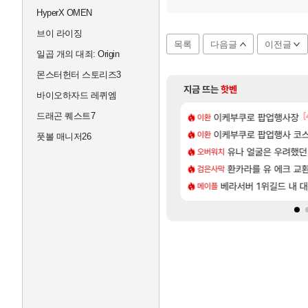
HyperX OMEN
브이 라이징
목록
다음글
이전글
일곱 개의 대죄: Origin
몬스터헌터 스토리즈3
지금 뜨는
핫벤
바이오하자드 레퀴엠
드래곤 퀘스트7
[88]
[1
[
욕장
으로 삐져서 매주 수로 10만점 치고있으면 ㅋㅋ
아반테 2.0 자연흡기?
이케부쿠로 팝업행사장
차벤
이환
[3]
넷플릭스에서 예고편 공개 예정
스킬셋 특전 공개
이케부쿠로 팝업행사 코스
모든 요리/작물 책 획득 위치
비스트
이환
풋볼 매니저26
[83]
업그레이드 아이템 획득 위치 공략 (89개)
길드내에서 쿠데타 일어났네
무한대 아난타 유출과 앞
유나 얼굴은 우려했던
섭컬겜
오버워치
[8]
하루 성우 정보 및 주요 필모
 수정, 유물, 외형, 물약 요약
라스트 에포크 시즌5 - 
환카라를 유 에크 교환
PV
검은사막
[17]
렘 위치 공략 (30개) - 방랑 결투가
주긴주는군요?
‘GTA 6’ 예판 흥행…
베라서버 1위길드 내 대
해외겜
메이플