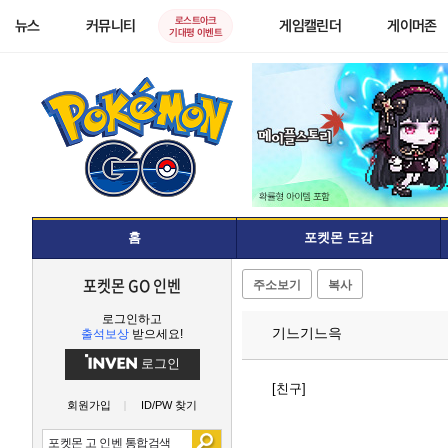
로스트아크
뉴스
커뮤니티
게임캘린더
게이머존
기대평 이벤트
홈
포켓몬 도감
포켓몬 GO 인벤
주소보기
복사
로그인하고
기느기느윽
출석보상
받으세요!
로그인
[친구]
회원가입
ID/PW 찾기