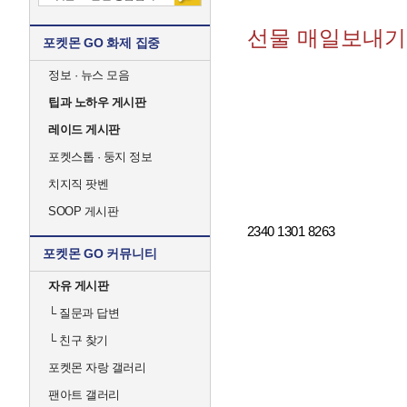
선물 매일보내기 23
포켓몬 GO 화제 집중
정보 · 뉴스 모음
팁과 노하우 게시판
레이드 게시판
포켓스톱 · 둥지 정보
치지직 팟벤
SOOP 게시판
2340 1301 8263
포켓몬 GO 커뮤니티
자유 게시판
└
질문과 답변
└
친구 찾기
포켓몬 자랑 갤러리
팬아트 갤러리