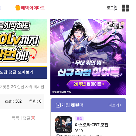
혜택.아이마트
로그인
인
벤
전
체
사
이
트
맵
도감 댓글 모아보기
포켓몬 GO 인벤 자유 게시판
조회:
382
추천:
0
게임 캘린더
더보기+
목록
|
댓글(
0
)
모집
아스오라 CBT 모집
08.19