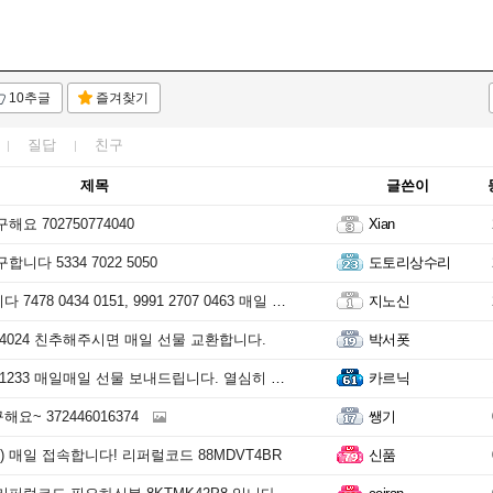
10추글
즐겨찾기
질답
친구
제목
글쓴이
해요 702750774040
Xian
니다 5334 7022 5050
도토리상수리
78 0434 0151, 9991 2707 0463 매일 선물드립니다
지노신
36 4024 친추해주시면 매일 선물 교환합니다.
박서폿
4 1233 매일매일 선물 보내드립니다. 열심히 할께요.
카르닉
요~ 372446016374
쌩기
 매일 접속합니다! 리퍼럴코드 88MDVT4BR
신품