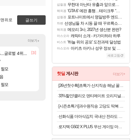
무한대 아난타 유출과 앞으로의 예상 (루머)
섭컬겜
‘GTA 6’ 예판 흥행…테이크투 “내부 예상 크게 넘어”
해외겜
포트나이트에서 명일방주 엔드필드 [펠리카] 판매 예정
섭컬겜
맨위로
글쓰기
선생님들 차 시동 끌 때 꾸르륵소리나는데
차벤
메모리 3사, 2027년 생산분 완판?
해외겜
캐릭터 소개 - 카가미하라 하루
아스오라
더보기+
'하늘 위의 공포' 도전과제 달성법
비스트
아키츠 아키나 성우 정보 및 주요 필모
아스오라
[24]
[3]
글로벌 4위로 부상
BM 설계
선녀바위해수욕장
환산 13만 스펙으로 삐져서 매주 수로 10만점 치고있으면 
여행
메이플
새로고침
[3]
?
8월 28일 넷플릭스에서 예고편 공개 예정
D.mon 스킬셋 특전 공개
GTA6
오버워치
[83]
 필모
모든 바우에라 업그레이드 아이템 획득 위치 공략 
아이고... 길드내에서 쿠데타 일어났네
비스트
메이플
핫딜
게시판
더보기+
[8]
모음
카가미하라 하루 성우 정보 및 주요 필모
신규 악세, 수정, 유물, 외형, 물약 요약
아스오라
검은사막
[17]
 필모
모든 엘리트 골렘 위치 공략 (30개) - 방랑 
오만9층 주긴주는군요?
비스트
리니지M
[26년첫수확]초특가 산지직송 해남 꿀고구마, 3kg, 1박스
33%할인!클리오 덴티메이트 오리지널 초극세모, 10개입, 3개
[시즌초특가]과수원직송 고당도 딱복 차돌복숭아, 1박스, 2kg (9-10과)
선화식품 더아삭김치 국내산 전라도 배추 포기김치 10kg
로지텍 G502 X PLUS 무선 게이밍 마우스 블랙