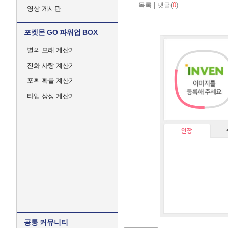
목록
|
댓글(
0
)
영상 게시판
포켓몬 GO 파워업 BOX
별의 모래 계산기
진화 사탕 계산기
포획 확률 계산기
타입 상성 계산기
인장
공통 커뮤니티