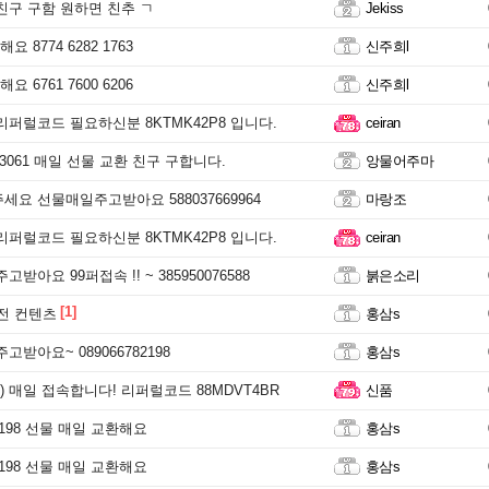
친구 구함 원하면 친추 ㄱ
Jekiss
 8774 6282 1763
신주희l
 6761 7600 6206
신주희l
리퍼럴코드 필요하신분 8KTMK42P8 입니다.
ceiran
1 3061 매일 선물 교환 친구 구합니다.
앙물어주마
세요 선물매일주고받아요 588037669964
마랑조
리퍼럴코드 필요하신분 8KTMK42P8 입니다.
ceiran
받아요 99퍼접속 !! ~ 385950076588
붉은소리
[1]
 전 컨텐츠
홍삼s
고받아요~ 089066782198
홍삼s
 매일 접속합니다! 리퍼럴코드 88MDVT4BR
신품
82198 선물 매일 교환해요
홍삼s
82198 선물 매일 교환해요
홍삼s