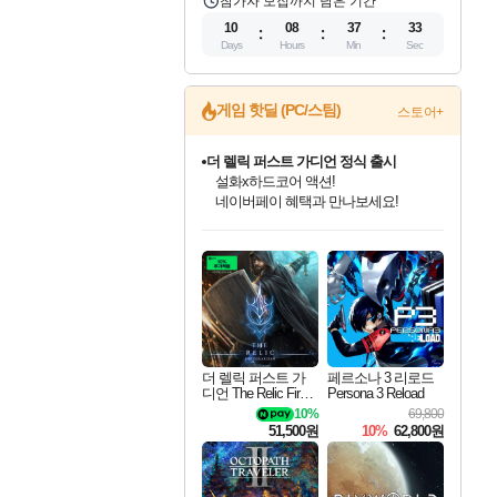
참가자 모집까지 남은 기간
10
08
37
32
Days
Hours
Min
Sec
게임 핫딜 (PC/스팀)
스토어+
더 렐릭 퍼스트 가디언 정식 출시
설화x하드코어 액션!
네이버페이 혜택과 만나보세요!
인벤게임즈 8월 특별 할인!
드래곤소드: 어웨이크닝 입점!
문명 7 특별 할인!
마블 투혼 파이팅 소울즈 정식출시!
귀무자: 검의 길 예약 판매 중!
비스트 오브 리인카네이션 정식 출시!
커세어 코브 출시 기념 할인!
베데스다 40주년 기념 할인 중!
캡콤 프렌차이즈 할인 진행 중!
캡콤 일부 상품 상시 할인
스타워즈 은하계 레이서
로블록스 기프트 카드 공식 입점
인기 퍼블리셔 모음!
스팀으로 만나는 드래곤소드!
조선&고려 DLC 출시 예정
마블 히어로 총 출동&화려한 격투!
10% 할인과
게임프릭 신작 IP
해적'섬'을 발전시키자!
베데스다의 명작들을
몬헌, 바하 등 인기 IP를
몬헌 와일즈 & 드래곤즈 도그마2
인벤게임즈에서 10% 추가 적립
Robux를 가장 안전하고
최대 90% 할인가를 만나보세요!
네이버혜택과 함께 만나보세요!
50%할인&추가 적립까지!
네이버 포인트 혜택까지!
이니&베니 혜택까지!
네이버 혜택가와 함께 예약하세요!
할인&네이버혜택으로 만나보세요!
40주년 프로모션으로 만나보세요!
할인가에 만나보세요!
일부 에디션 상시 할인!
혜택으로 예약 판매 중
편안하게 충전하세요
더 렐릭 퍼스트 가
페르소나 3 리로드
디언 The Relic First
Persona 3 Reload
Guardian
10%
69,800
51,500원
10%
62,800원