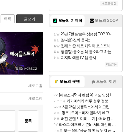
새로고침
목록
글쓰기
오늘의 치지직
오늘의 SOOP
26년 7월 팔로우 상승량 TOP 30 - 월간 치지직
잡담
임나은) 진짜 음지;;
클립
젠레스 존 제로 캐릭터 코스프레한 꽁주
짤방
풍월량) 물소는 왜 물소라고 하는거야? 아! 그만 ㅋㅋ 알았어 ㅋㅋ
클립
치지직 애플TV 앱 출시
정보
더보기+
오늘의 팟벤
오늘의 핫벤
새로고침
[페르소나5: 더 팬텀 X] 괴도 영상 l 타카마키 안·댄싱 스타
PV
새로고침
카가미하라 하루 성우 정보 및 주요 필모
아스오라
8월 28일 넷플릭스에서 예고편 공개 예정
GTA6
[명조 | 도미노피자 콜라보] 예고
명조
버전 콘텐츠 미리 보기 | 3.6 버전 「신기루 속 등불 그림자, 속세에 깃든 검의 결심」이 8월 20일에 업데이트됩니다!
명조
등록
라스트 에포크 시즌5 - 서리화신의 분노 티저
PV
모든 요리/작물 책 획득 위치 공략 (36개) - 미식가 도전과제
비스트