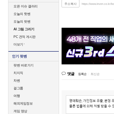
주소복사
https://www.inven.co.kr
오픈 이슈 갤러리
오늘의 핫벤
오늘의 팟벤
AI 그림 그리기
PC 견적 게시판
더보기
인기 팟벤
팟벤 바로가기
치지직
댓글
등록순
|
최신순
차벤
걸그룹
여행
해외게임정보
게임 영상