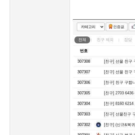
인증글
전체
친구
제외
잡담
번호
307308
[친구]
선물 친구 구
307307
[친구]
선물 친구 구합
307306
[친구]
친구 구합니다 74
307305
[친구]
2703 64
307304
[친구]
8160 621
307303
[친구]
선물친구 구해
307302
[친구]
(신규&복귀)