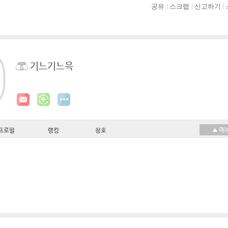
공유
스크랩
신고하기
기느기느윽
프로필
랭킹
칭호