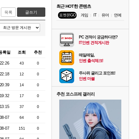
최근 HOT한 콘텐츠
목록
글쓰기
포켓몬GO
게임
IT
유머
연예
PC 견적이 궁금하다면?
IT인벤 견적게시판
등록일
조회
추천
매일매일,
인벤 출석체크!
22:26
43
0
주사위 굴리고 포인트!
22:18
12
0
인벤 마블
20:39
14
0
추천 코스프레 갤러리
19:32
17
0
13:15
37
0
08-07
64
0
08-07
151
0