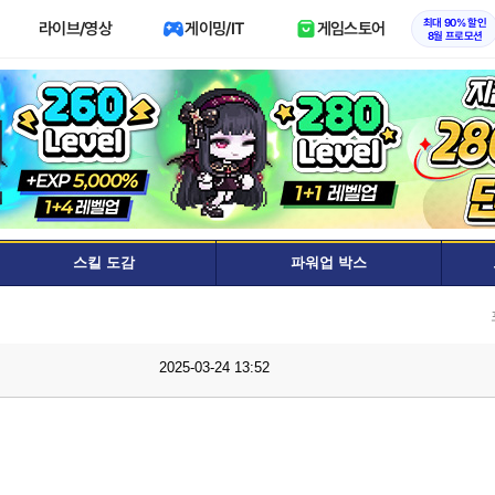
최대 90% 할인
라이브/영상
게이밍/IT
게임스토어
8월 프로모션
스킬 도감
파워업 박스
2025-03-24 13:52