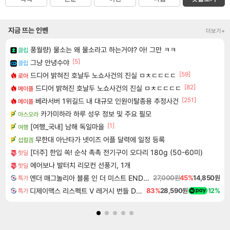
지금 뜨는 인벤
더보기+
풍월량) 물소는 왜 물소라고 하는거야? 아! 그만 ㅋㅋ
클립
[5]
그냥 안녕수야
클립
[59]
드디어 밝혀진 호날두 노쇼사건의 진실 ㅁㅊㄷㄷㄷㄷ
로아
[82]
드디어 밝혀진 호날두 노쇼사건의 진실 ㅁㅊㄷㄷㄷㄷ
메이플
[251]
베라서버 1위길드 내 대규모 인원이탈종용 추정사건
메이플
카가미하라 하루 성우 정보 및 주요 필모
아스오라
[1]
[여행_국내] 남해 독일마을
여행
무한대 아난타가 넷이즈 어플 달력에 일정 등록
섭컬겜
[더주] 한입 쏙! 순삭 촉촉 전기구이 오다리 180g (50-60미)
핫딜
에어보나 발터치 리모컨 선풍기, 1개
핫딜
엔더 매그놀리아 블룸 인 더 미스트 ENDER MAGNOLIA Bloom in the Mist
27,000원
45%
14,850원
특가
디제이맥스 리스펙트 V 레거시 번들 DJMAX RESPECT V Legacy Bundle DLC
83%
28,590원
12%
특가