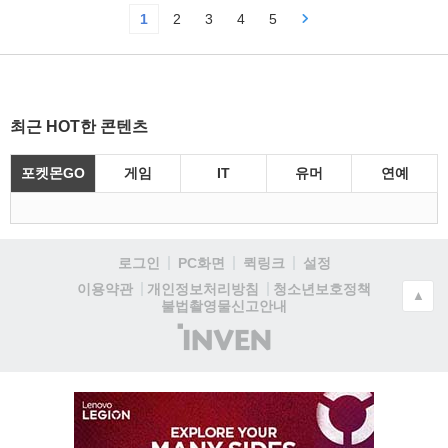
1
2
3
4
5
최근 HOT한 콘텐츠
포켓몬GO
게임
IT
유머
연예
로그인
PC화면
퀵링크
설정
청소년보호정책
이용약관
개인정보처리방침
▲
불법촬영물신고안내
(주)
인
벤