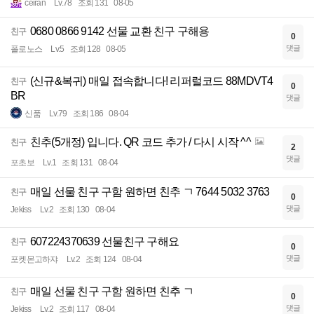
ceiran
Lv.78
조회 131
08-05
0680 0866 9142 선물 교환 친구 구해용
친구
0
댓글
폴로노스
Lv.5
조회 128
08-05
(신규&복귀) 매일 접속합니다! 리퍼럴코드 88MDVT4
친구
0
BR
댓글
신품
Lv.79
조회 186
08-04
친추(5개정) 입니다. QR 코드 추가 / 다시 시작 ^^
친구
2
댓글
포초보
Lv.1
조회 131
08-04
매일 선물 친구 구함 원하면 친추 ㄱ 7644 5032 3763
친구
0
댓글
Jekiss
Lv.2
조회 130
08-04
607224370639 선물친구 구해요
친구
0
댓글
포켓몬고하쟈
Lv.2
조회 124
08-04
매일 선물 친구 구함 원하면 친추 ㄱ
친구
0
댓글
Jekiss
Lv.2
조회 117
08-04