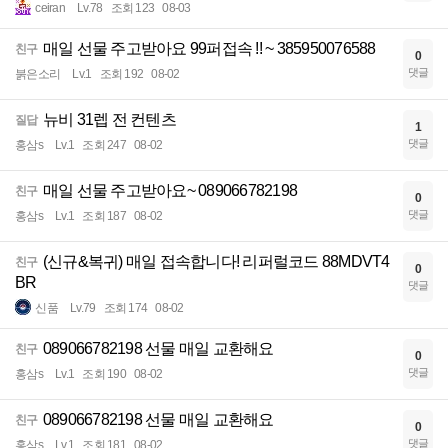
ceiran
Lv.78
조회 123
08-03
매일 선물 주고받아요 99퍼접속 !! ~ 385950076588
친구
0
댓글
붉은소리
Lv.1
조회 192
08-02
뉴비 31렙 전 컨텐츠
질답
1
댓글
홍삼s
Lv.1
조회 247
08-02
매일 선물 주고받아요~ 089066782198
친구
0
댓글
홍삼s
Lv.1
조회 187
08-02
(신규&복귀) 매일 접속합니다! 리퍼럴코드 88MDVT4
친구
0
BR
댓글
신품
Lv.79
조회 174
08-02
089066782198 선물 매일 교환해요
친구
0
댓글
홍삼s
Lv.1
조회 190
08-02
089066782198 선물 매일 교환해요
친구
0
댓글
홍삼s
Lv.1
조회 181
08-02