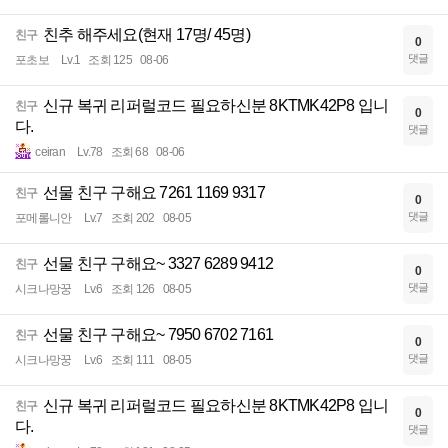
친추 해주세요(현재 17명/ 45명)
친구
0
댓글
포초보
Lv.1
조회 125
08-06
신규 복귀 리퍼럴코드 필요하신분 8KTMK42P8 입니
친구
0
다.
댓글
ceiran
Lv.78
조회 68
08-06
선물 친구 구해요 7261 1169 9317
친구
0
댓글
포메롤니안
Lv.7
조회 202
08-05
선물 친구 구해요~ 3327 6289 9412
친구
0
댓글
시크나망꿍
Lv.6
조회 126
08-05
선물 친구 구해요~ 7950 6702 7161
친구
0
댓글
시크나망꿍
Lv.6
조회 111
08-05
신규 복귀 리퍼럴코드 필요하신분 8KTMK42P8 입니
친구
0
다.
댓글