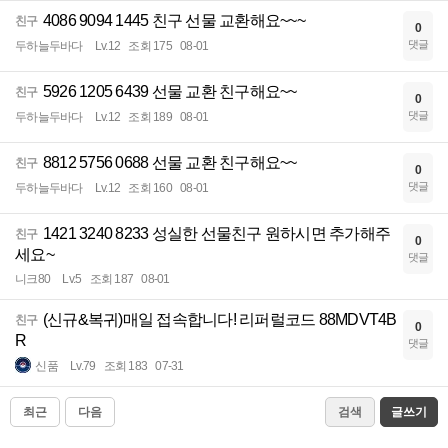
4086 9094 1445 친구 선물 교환해요~~~
친구
0
댓글
두하늘두바다
Lv.12
조회 175
08-01
5926 1205 6439 선물 교환 친구해요~~
친구
0
댓글
두하늘두바다
Lv.12
조회 189
08-01
8812 5756 0688 선물 교환 친구해요~~
친구
0
댓글
두하늘두바다
Lv.12
조회 160
08-01
1421 3240 8233 성실한 선물친구 원하시면 추가해주
친구
0
세요~
댓글
니크80
Lv.5
조회 187
08-01
(신규&복귀)매일 접속합니다! 리퍼럴코드 88MDVT4B
친구
0
R
댓글
신품
Lv.79
조회 183
07-31
최근
다음
검색
글쓰기