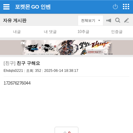
포켓몬 GO
인벤
자유 게시판
전체보기
공
검
글
지
색
내글
내 댓글
10추글
인증글
on/off
쓰
기
[친구]
친구 구해요
Ehdqls0221
조회:
352
2025-06-14 18:38:17
172676276044