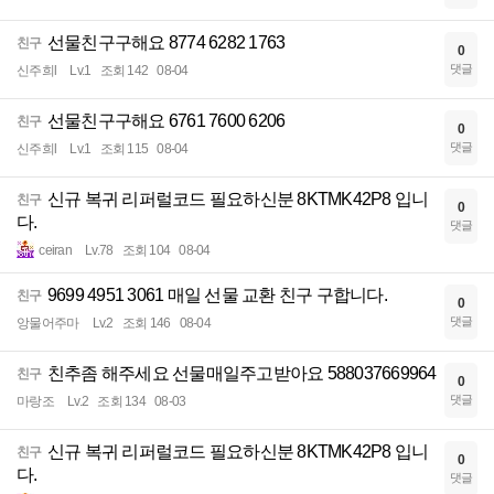
선물친구구해요 8774 6282 1763
친구
0
댓글
신주희l
Lv.1
조회 142
08-04
선물친구구해요 6761 7600 6206
친구
0
댓글
신주희l
Lv.1
조회 115
08-04
신규 복귀 리퍼럴코드 필요하신분 8KTMK42P8 입니
친구
0
다.
댓글
ceiran
Lv.78
조회 104
08-04
9699 4951 3061 매일 선물 교환 친구 구합니다.
친구
0
댓글
앙물어주마
Lv.2
조회 146
08-04
친추좀 해주세요 선물매일주고받아요 588037669964
친구
0
댓글
마랑조
Lv.2
조회 134
08-03
신규 복귀 리퍼럴코드 필요하신분 8KTMK42P8 입니
친구
0
다.
댓글