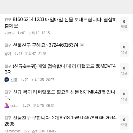
8160 6214 1233 매일매일 선물 보내드립니다. 열심히
친구
0
할께요.
댓글
카르닉
Lv.61
조회 12
13:15
선물친구 구해요~ 372446016374
친구
0
댓글
쌩기
Lv.17
조회 47
21:58
(신규&복귀) 매일 접속합니다! 리퍼럴코드 88MDVT4
친구
0
BR
댓글
신품
Lv.79
조회 135
20:07
신규 복귀 리퍼럴코드 필요하신분 8KTMK42P8 입니
친구
0
다.
댓글
ceiran
Lv.78
조회 75
09:39
선물친구 구합니다. 2개 8518-1589-0467// 8046-2694-
친구
0
2698
댓글
Kerorochef
Lv.2
조회 234
08-06