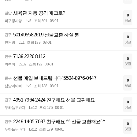
체육관 자동 공격 매크로?
질답
0
댓글
피구왕사탕
Lv.5
조회 301
08-01
501495582619 선물교환 하실 분
친구
0
댓글
인천범
Lv.1
조회 189
08-01
7139 2226 8112
친구
0
댓글
꺄륵이
Lv.32
조회 192
08-01
선물 매일 보내드립니다' 5504-8976-0447
친구
0
댓글
삼남이아빠
Lv.9
조회 188
08-01
4951 7964 2424 친구해요 선물 교환해요
친구
0
댓글
두하늘두바다
Lv.12
조회 175
08-01
2249 1405 7087 친구해요 ^^ 선물 교환해요^^
친구
0
댓글
두하늘두바다
Lv.12
조회 179
08-01