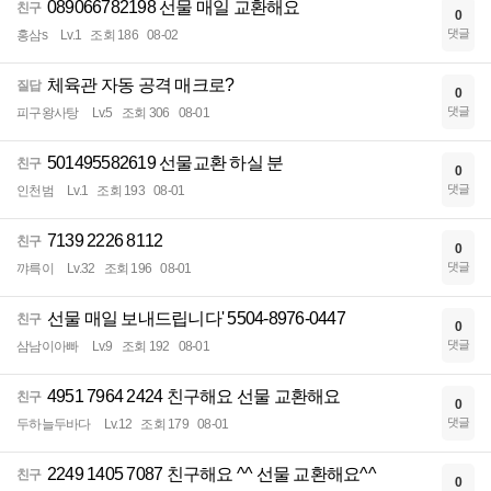
089066782198 선물 매일 교환해요
친구
0
댓글
홍삼s
Lv.1
조회 186
08-02
체육관 자동 공격 매크로?
질답
0
댓글
피구왕사탕
Lv.5
조회 306
08-01
501495582619 선물교환 하실 분
친구
0
댓글
인천범
Lv.1
조회 193
08-01
7139 2226 8112
친구
0
댓글
꺄륵이
Lv.32
조회 196
08-01
선물 매일 보내드립니다' 5504-8976-0447
친구
0
댓글
삼남이아빠
Lv.9
조회 192
08-01
4951 7964 2424 친구해요 선물 교환해요
친구
0
댓글
두하늘두바다
Lv.12
조회 179
08-01
2249 1405 7087 친구해요 ^^ 선물 교환해요^^
친구
0