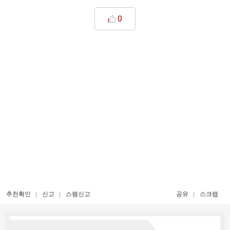
0
추천확인
신고
스팸신고
공유
스크랩