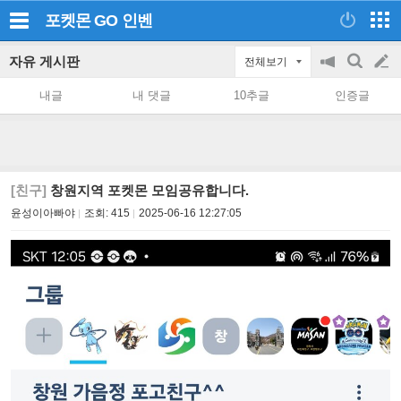
포켓몬 GO
인벤
자유 게시판
전체보기
공
검
글
지
색
내글
내 댓글
10추글
인증글
on/off
쓰
기
[친구]
창원지역 포켓몬 모임공유합니다.
윤성이아빠야
조회:
415
2025-06-16 12:27:05