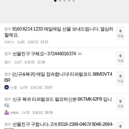
8160 6214 1233 매일매일 선물 보내드립니다. 열심히
친구
0
할께요.
댓글
카르닉
Lv.61
조회 23
13:15
선물친구 구해요~ 372446016374
친구
0
댓글
쌩기
Lv.17
조회 55
21:58
(신규&복귀) 매일 접속합니다! 리퍼럴코드 88MDVT4
친구
0
BR
댓글
신품
Lv.79
조회 141
20:07
신규 복귀 리퍼럴코드 필요하신분 8KTMK42P8 입니
친구
0
다.
댓글
ceiran
Lv.78
조회 82
09:39
선물친구 구합니다. 2개 8518-1589-0467// 8046-2694-
친구
0