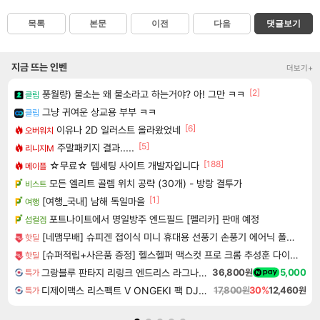
목록
본문
이전
다음
댓글보기
지금 뜨는 인벤
더보기+
[2]
풍월량) 물소는 왜 물소라고 하는거야? 아! 그만 ㅋㅋ
클립
그냥 귀여운 상교용 부부 ㅋㅋ
클립
[6]
이유나 2D 일러스트 올라왔었네
오버워치
[5]
주말패키지 결과.....
리니지M
[188]
☆무료☆ 템세팅 사이트 개발자입니다
메이플
모든 엘리트 골렘 위치 공략 (30개) - 방랑 결투가
비스트
[1]
[여행_국내] 남해 독일마을
여행
포트나이트에서 명일방주 엔드필드 [펠리카] 판매 예정
섭컬겜
[네맴무배] 슈피겐 접이식 미니 휴대용 선풍기 손풍기 에어닉 폴디니 A906
핫딜
[슈퍼적립+사은품 증정] 헬스헬퍼 맥스컷 프로 크롬 추성훈 다이어트 혈당 체지방 컷팅제 120캡슐, 5개 [원산지:상세설명에 표시]
핫딜
그랑블루 판타지 리링크 엔드리스 라그나로크 업그레이드 킷 Granblue Fantasy Relink Endless Ragnarok Upgrade Kit DLC
36,800원
5,000
특가
디제이맥스 리스펙트 V ONGEKI 팩 DJMAX RESPECT V ONGEKI Pack DLC
17,800원
30%
12,460원
특가