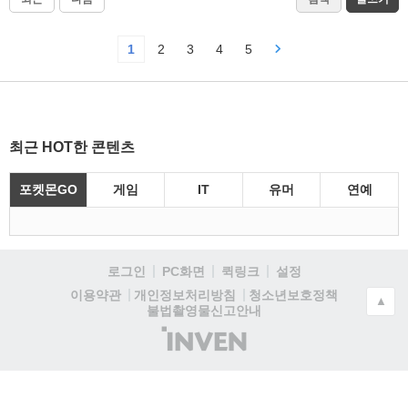
1
2
3
4
5
최근 HOT한 콘텐츠
포켓몬GO
게임
IT
유머
연예
로그인
PC화면
퀵링크
설정
청소년보호정책
이용약관
개인정보처리방침
▲
불법촬영물신고안내
(주)
인
벤