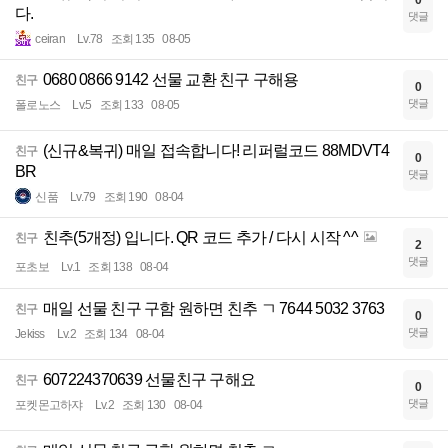
0
다.
댓글
ceiran
Lv.78
조회 135
08-05
0680 0866 9142 선물 교환 친구 구해용
친구
0
댓글
폴로노스
Lv.5
조회 133
08-05
(신규&복귀) 매일 접속합니다! 리퍼럴코드 88MDVT4
친구
0
BR
댓글
신품
Lv.79
조회 190
08-04
친추(5개정) 입니다. QR 코드 추가 / 다시 시작 ^^
친구
2
댓글
포초보
Lv.1
조회 138
08-04
매일 선물 친구 구함 원하면 친추 ㄱ 7644 5032 3763
친구
0
댓글
Jekiss
Lv.2
조회 134
08-04
607224370639 선물친구 구해요
친구
0
댓글
포켓몬고하쟈
Lv.2
조회 130
08-04