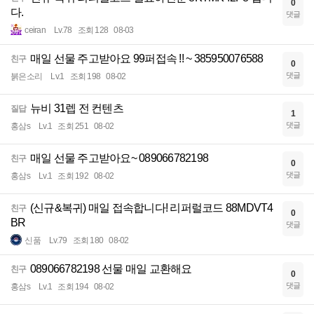
0
다.
댓글
ceiran
Lv.78
조회 128
08-03
매일 선물 주고받아요 99퍼접속 !! ~ 385950076588
친구
0
댓글
붉은소리
Lv.1
조회 198
08-02
뉴비 31렙 전 컨텐츠
질답
1
댓글
홍삼s
Lv.1
조회 251
08-02
매일 선물 주고받아요~ 089066782198
친구
0
댓글
홍삼s
Lv.1
조회 192
08-02
(신규&복귀) 매일 접속합니다! 리퍼럴코드 88MDVT4
친구
0
BR
댓글
신품
Lv.79
조회 180
08-02
089066782198 선물 매일 교환해요
친구
0
댓글
홍삼s
Lv.1
조회 194
08-02