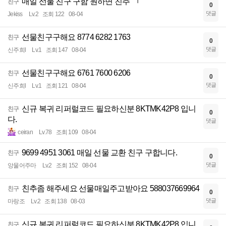
매일 선물 친구 구함 원하면 친추 ㄱ
친구
0
댓글
Jekiss
Lv.2
조회 122
08-04
선물친구구해요 8774 6282 1763
친구
0
댓글
신주희l
Lv.1
조회 147
08-04
선물친구구해요 6761 7600 6206
친구
0
댓글
신주희l
Lv.1
조회 121
08-04
신규 복귀 리퍼럴코드 필요하신분 8KTMK42P8 입니
친구
0
다.
댓글
ceiran
Lv.78
조회 109
08-04
9699 4951 3061 매일 선물 교환 친구 구합니다.
친구
0
댓글
앙물어주마
Lv.2
조회 152
08-04
친추좀 해주세요 선물매일주고받아요 588037669964
친구
0
댓글
마랑조
Lv.2
조회 138
08-03
신규 복귀 리퍼럴코드 필요하신분 8KTMK42P8 입니
친구