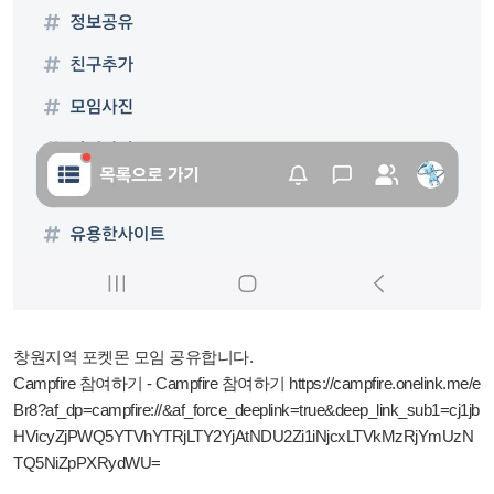
창원지역 포켓몬 모임 공유합니다.
Campfire 참여하기 - Campfire 참여하기
https://campfire.onelink.me/e
Br8?af_dp=campfire
://&af_force_deeplink=true&deep_link_sub1=cj1jb
HVicyZjPWQ5YTVhYTRjLTY2YjAtNDU2Zi1iNjcxLTVkMzRjYmUzN
TQ5NiZpPXRydWU=