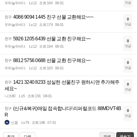
댓글
두하늘두바다
Lv.12
조회 184
08-01
4086 9094 1445 친구 선물 교환해요~~~
친구
0
댓글
두하늘두바다
Lv.12
조회 179
08-01
5926 1205 6439 선물 교환 친구해요~~
친구
0
댓글
두하늘두바다
Lv.12
조회 194
08-01
8812 5756 0688 선물 교환 친구해요~~
친구
0
댓글
두하늘두바다
Lv.12
조회 165
08-01
1421 3240 8233 성실한 선물친구 원하시면 추가해주
친구
0
세요~
댓글
니크80
Lv.5
조회 191
08-01
(신규&복귀)매일 접속합니다! 리퍼럴코드 88MDVT4B
친구
0
R
댓글
신품
Lv.79
조회 188
07-31
최근
다음
검색
글쓰기