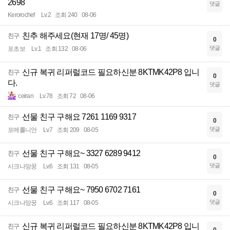
2698
댓글
Kerorochef
Lv.2
조회 240
08-06
친추 해주세요(현재 17명/ 45명)
친구
0
댓글
포초보
Lv.1
조회 132
08-06
신규 복귀 리퍼럴코드 필요하신분 8KTMK42P8 입니
친구
0
다.
댓글
ceiran
Lv.78
조회 72
08-06
선물 친구 구해요 7261 1169 9317
친구
0
댓글
포메롤니안
Lv.7
조회 209
08-05
선물 친구 구해요~ 3327 6289 9412
친구
0
댓글
시크나망꿍
Lv.6
조회 131
08-05
선물 친구 구해요~ 7950 6702 7161
친구
0
댓글
시크나망꿍
Lv.6
조회 117
08-05
신규 복귀 리퍼럴코드 필요하신분 8KTMK42P8 입니
친구