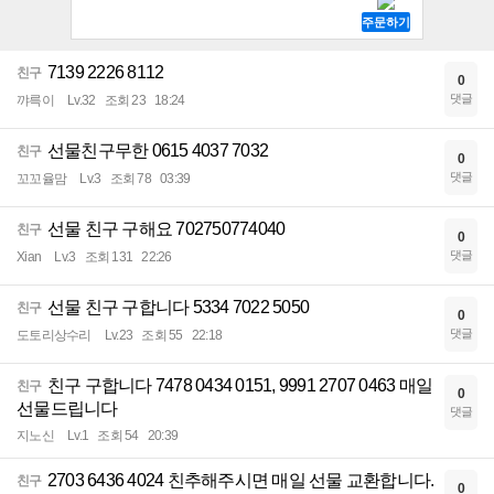
7139 2226 8112
친구
0
댓글
꺄륵이
Lv.32
조회 23
18:24
선물친구무한 0615 4037 7032
친구
0
댓글
꼬꼬율맘
Lv.3
조회 78
03:39
선물 친구 구해요 702750774040
친구
0
댓글
Xian
Lv.3
조회 131
22:26
선물 친구 구합니다 5334 7022 5050
친구
0
댓글
도토리상수리
Lv.23
조회 55
22:18
친구 구합니다 7478 0434 0151, 9991 2707 0463 매일
친구
0
선물드립니다
댓글
지노신
Lv.1
조회 54
20:39
2703 6436 4024 친추해주시면 매일 선물 교환합니다.
친구
0