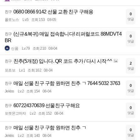
0680 0866 9142 선물 교환 친구 구해용
친구
0
댓글
폴로노스
Lv.5
조회 153
08-05
(신규&복귀) 매일 접속합니다! 리퍼럴코드 88MDVT4
친구
0
BR
댓글
신품
Lv.79
조회 210
08-04
친추(5개정) 입니다. QR 코드 추가 / 다시 시작 ^^
친구
2
댓글
포초보
Lv.1
조회 162
08-04
매일 선물 친구 구함 원하면 친추 ㄱ 7644 5032 3763
친구
0
댓글
Jekiss
Lv.2
조회 154
08-04
607224370639 선물친구 구해요
친구
0
댓글
포켓몬고하쟈
Lv.2
조회 152
08-04
매일 선물 친구 구함 원하면 친추 ㄱ
친구
0
댓글
Jekiss
Lv.2
조회 140
08-04