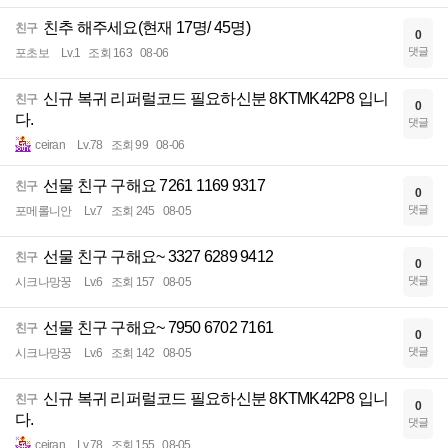
친추 해주세요(현재 17명/ 45명)
친구
0
댓글
포초보
Lv.1
조회 163
08-06
신규 복귀 리퍼럴코드 필요하신분 8KTMK42P8 입니
친구
0
다.
댓글
ceiran
Lv.78
조회 99
08-06
선물 친구 구해요 7261 1169 9317
친구
0
댓글
포메롤니안
Lv.7
조회 245
08-05
선물 친구 구해요~ 3327 6289 9412
친구
0
댓글
시크나망꿍
Lv.6
조회 157
08-05
선물 친구 구해요~ 7950 6702 7161
친구
0
댓글
시크나망꿍
Lv.6
조회 142
08-05
신규 복귀 리퍼럴코드 필요하신분 8KTMK42P8 입니
친구
0
다.
댓글
ceiran
Lv.78
조회 155
08-05