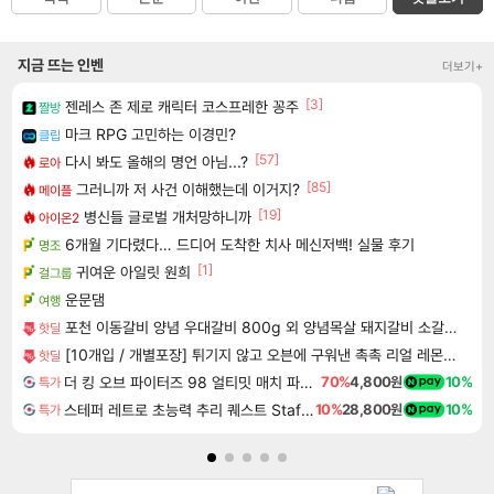
지금 뜨는 인벤
더보기+
[3]
젠레스 존 제로 캐릭터 코스프레한 꽁주
짤방
마크 RPG 고민하는 이경민?
클립
[57]
다시 봐도 올해의 명언 아님...?
로아
[85]
그러니까 저 사건 이해했는데 이거지?
메이플
[19]
병신들 글로벌 개처망하니까
아이온2
6개월 기다렸다… 드디어 도착한 치사 메신저백! 실물 후기
명조
[1]
귀여운 아일릿 원희
걸그룹
운문댐
여행
포천 이동갈비 양념 우대갈비 800g 외 양념목살 돼지갈비 소갈비 모음전
핫딜
[10개입 / 개별포장] 튀기지 않고 오븐에 구워낸 촉촉 리얼 레몬케이크 ( 1박스 10개입 / 개별포장)
핫딜
더 킹 오브 파이터즈 98 얼티밋 매치 파이널 에디션 THE KING OF FIGHTERS 98 ULTIMATE MATCH FINAL EDITION
70%
4,800원
10%
특가
스테퍼 레트로 초능력 추리 퀘스트 Staffer Retro A Supernatural Mystery Quest
10%
28,800원
10%
특가