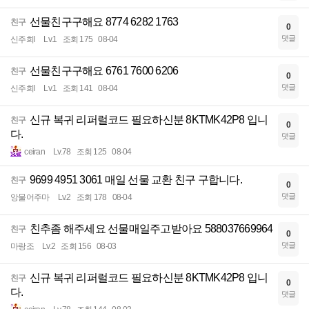
선물친구구해요 8774 6282 1763
친구
0
댓글
신주희l
Lv.1
조회 175
08-04
선물친구구해요 6761 7600 6206
친구
0
댓글
신주희l
Lv.1
조회 141
08-04
신규 복귀 리퍼럴코드 필요하신분 8KTMK42P8 입니
친구
0
다.
댓글
ceiran
Lv.78
조회 125
08-04
9699 4951 3061 매일 선물 교환 친구 구합니다.
친구
0
댓글
앙물어주마
Lv.2
조회 178
08-04
친추좀 해주세요 선물매일주고받아요 588037669964
친구
0
댓글
마랑조
Lv.2
조회 156
08-03
신규 복귀 리퍼럴코드 필요하신분 8KTMK42P8 입니
친구
0
다.
댓글