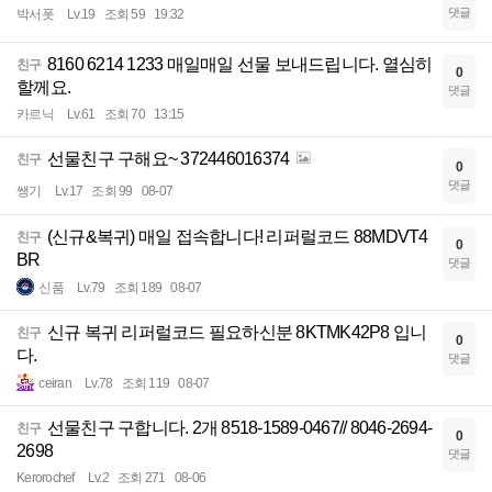
댓글
박서폿
Lv.19
조회 59
19:32
8160 6214 1233 매일매일 선물 보내드립니다. 열심히
친구
0
할께요.
댓글
카르닉
Lv.61
조회 70
13:15
선물친구 구해요~ 372446016374
친구
0
댓글
쌩기
Lv.17
조회 99
08-07
(신규&복귀) 매일 접속합니다! 리퍼럴코드 88MDVT4
친구
0
BR
댓글
신품
Lv.79
조회 189
08-07
신규 복귀 리퍼럴코드 필요하신분 8KTMK42P8 입니
친구
0
다.
댓글
ceiran
Lv.78
조회 119
08-07
선물친구 구합니다. 2개 8518-1589-0467// 8046-2694-
친구
0
2698
댓글
Kerorochef
Lv.2
조회 271
08-06