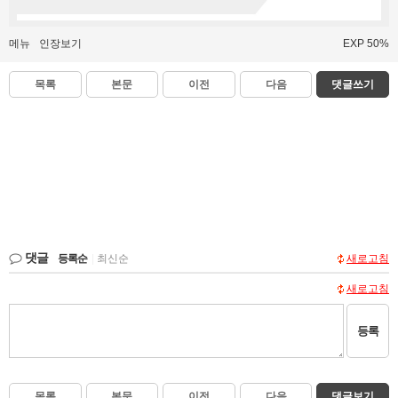
메뉴
인장보기
EXP 50%
목록
본문
이전
다음
댓글쓰기
댓글
등록순
|
최신순
새로고침
새로고침
등록
목록
본문
이전
다음
댓글보기