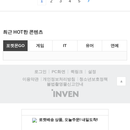
1
2
3
4
5
최근 HOT한 콘텐츠
포켓몬GO
게임
IT
유머
연예
로그인
PC화면
퀵링크
설정
청소년보호정책
이용약관
개인정보처리방침
▲
불법촬영물신고안내
(주)
인
벤