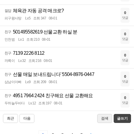
체육관 자동 공격 매크로?
질답
0
댓글
피구왕사탕
Lv.5
조회 347
08-01
501495582619 선물교환 하실 분
친구
0
댓글
인천범
Lv.1
조회 210
08-01
7139 2226 8112
친구
0
댓글
꺄륵이
Lv.32
조회 216
08-01
선물 매일 보내드립니다' 5504-8976-0447
친구
0
댓글
삼남이아빠
Lv.9
조회 209
08-01
4951 7964 2424 친구해요 선물 교환해요
친구
0
댓글
두하늘두바다
Lv.12
조회 197
08-01
최근
다음
검색
글쓰기