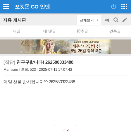
포켓몬 GO
인벤
자유 게시판
전체보기
공
검
글
지
색
내글
내 댓글
10추글
인증글
on/off
쓰
기
[잡담]
친구구합니다! 262580333488
Mantisoo
조회:
523
2025-07-11 17:07:42
매일 선물 반사합니다^^ 262580333488