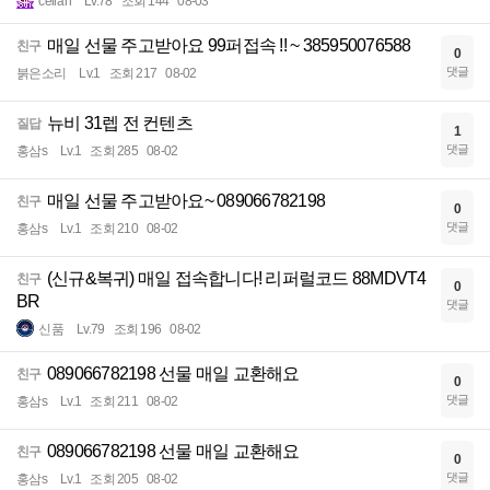
ceiran
Lv.78
조회 144
08-03
매일 선물 주고받아요 99퍼접속 !! ~ 385950076588
친구
0
댓글
붉은소리
Lv.1
조회 217
08-02
뉴비 31렙 전 컨텐츠
질답
1
댓글
홍삼s
Lv.1
조회 285
08-02
매일 선물 주고받아요~ 089066782198
친구
0
댓글
홍삼s
Lv.1
조회 210
08-02
(신규&복귀) 매일 접속합니다! 리퍼럴코드 88MDVT4
친구
0
BR
댓글
신품
Lv.79
조회 196
08-02
089066782198 선물 매일 교환해요
친구
0
댓글
홍삼s
Lv.1
조회 211
08-02
089066782198 선물 매일 교환해요
친구
0
댓글
홍삼s
Lv.1
조회 205
08-02