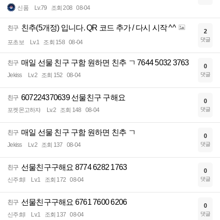
신품
Lv.79
조회 208
08-04
친추(5개정) 입니다. QR 코드 추가 / 다시 시작 ^^
친구
2
댓글
포초보
Lv.1
조회 158
08-04
매일 선물 친구 구함 원하면 친추 ㄱ 7644 5032 3763
친구
0
댓글
Jekiss
Lv.2
조회 152
08-04
607224370639 선물친구 구해요
친구
0
댓글
포켓몬고하쟈
Lv.2
조회 148
08-04
매일 선물 친구 구함 원하면 친추 ㄱ
친구
0
댓글
Jekiss
Lv.2
조회 137
08-04
선물친구구해요 8774 6282 1763
친구
0
댓글
신주희l
Lv.1
조회 172
08-04
선물친구구해요 6761 7600 6206
친구
0
댓글
신주희l
Lv.1
조회 137
08-04