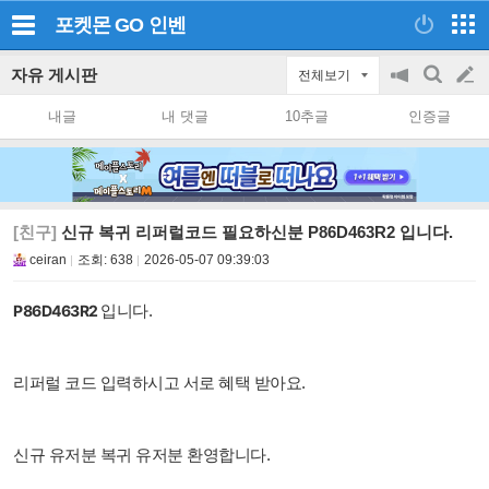
포켓몬 GO
인벤
자유 게시판
전체보기
공
검
글
지
색
내글
내 댓글
10추글
인증글
on/off
쓰
기
[친구]
신규 복귀 리퍼럴코드 필요하신분 P86D463R2 입니다.
ceiran
조회:
638
2026-05-07 09:39:03
P86D463R2
입니다.
리퍼럴 코드 입력하시고 서로 혜택 받아요.
신규 유저분 복귀 유저분 환영합니다.