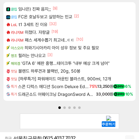
[9]
임나은) 진짜 음지;;
클립
[2]
FC온 호날두보고 실망하는 민교
클립
[32]
t1 3세트 진 이유
LoL
[19]
미쳤다. 자랑글
리니지M
[10]
패스 세계수뽑기 최고네..ㄷㄷ
리니지M
히와기시아카리 아이 성우 정보 및 주요 필모
아스오라
[3]
힐러는 안나오고
명조
‘GTA 6’ 예판 흥행…테이크투 “내부 예상 크게 넘어”
해외겜
블렌드 하루견과 블랙빈, 20g, 50봉
핫딜
[하루특가] 파워에이드 마운틴 블라스트, 900ml, 12개
핫딜
스콘 디럭스 에디션 Scorn Deluxe Edition
75%
13,250원
6%
특가
드래곤소드 어웨이크닝 DragonSword Awakening
33,000원
10%
특가
선물친구무한 0615 4037 7032
친구