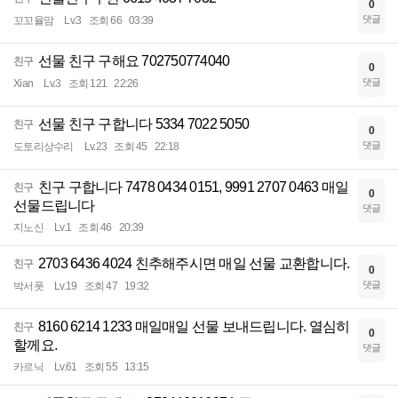
0
댓글
꼬꼬율맘
Lv.3
조회 66
03:39
선물 친구 구해요 702750774040
친구
0
댓글
Xian
Lv.3
조회 121
22:26
선물 친구 구합니다 5334 7022 5050
친구
0
댓글
도토리상수리
Lv.23
조회 45
22:18
친구 구합니다 7478 0434 0151, 9991 2707 0463 매일
친구
0
선물드립니다
댓글
지노신
Lv.1
조회 46
20:39
2703 6436 4024 친추해주시면 매일 선물 교환합니다.
친구
0
댓글
박서폿
Lv.19
조회 47
19:32
8160 6214 1233 매일매일 선물 보내드립니다. 열심히
친구
0
할께요.
댓글
카르닉
Lv.61
조회 55
13:15