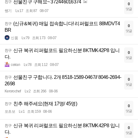
선물친구 구해요~ 372446016374
친구
0
댓글
쌩기
Lv.17
조회 87
08-07
(신규&복귀) 매일 접속합니다! 리퍼럴코드 88MDVT4
친구
0
BR
댓글
신품
Lv.79
조회 173
08-07
신규 복귀 리퍼럴코드 필요하신분 8KTMK42P8 입니
친구
0
다.
댓글
ceiran
Lv.78
조회 112
08-07
선물친구 구합니다. 2개 8518-1589-0467// 8046-2694-
친구
0
2698
댓글
Kerorochef
Lv.2
조회 266
08-06
친추 해주세요(현재 17명/ 45명)
친구
0
댓글
포초보
Lv.1
조회 159
08-06
신규 복귀 리퍼럴코드 필요하신분 8KTMK42P8 입니
친구
0
다.
댓글