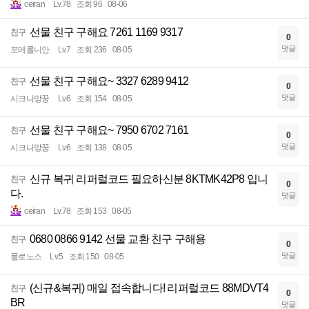
ceiran
Lv.78
조회 96
08-06
선물 친구 구해요 7261 1169 9317
친구
0
댓글
포메롤니안
Lv.7
조회 236
08-05
선물 친구 구해요~ 3327 6289 9412
친구
0
댓글
시크나망꿍
Lv.6
조회 154
08-05
선물 친구 구해요~ 7950 6702 7161
친구
0
댓글
시크나망꿍
Lv.6
조회 138
08-05
신규 복귀 리퍼럴코드 필요하신분 8KTMK42P8 입니
친구
0
다.
댓글
ceiran
Lv.78
조회 153
08-05
0680 0866 9142 선물 교환 친구 구해용
친구
0
댓글
폴로노스
Lv.5
조회 150
08-05
(신규&복귀) 매일 접속합니다! 리퍼럴코드 88MDVT4
친구
0
BR
댓글