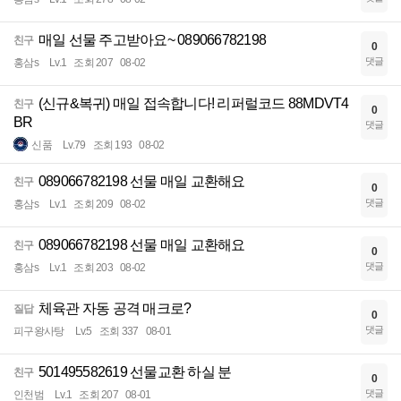
매일 선물 주고받아요~ 089066782198
친구
0
댓글
홍삼s
Lv.1
조회 207
08-02
(신규&복귀) 매일 접속합니다! 리퍼럴코드 88MDVT4
친구
0
BR
댓글
신품
Lv.79
조회 193
08-02
089066782198 선물 매일 교환해요
친구
0
댓글
홍삼s
Lv.1
조회 209
08-02
089066782198 선물 매일 교환해요
친구
0
댓글
홍삼s
Lv.1
조회 203
08-02
체육관 자동 공격 매크로?
질답
0
댓글
피구왕사탕
Lv.5
조회 337
08-01
501495582619 선물교환 하실 분
친구
0
댓글
인천범
Lv.1
조회 207
08-01