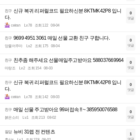
신규 복귀 리퍼럴코드 필요하신분 8KTMK42P8 입니
친구
0
다.
댓글
ceiran
Lv.78
조회 122
08-04
9699 4951 3061 매일 선물 교환 친구 구합니다.
친구
0
댓글
앙물어주마
Lv.2
조회 175
08-04
친추좀 해주세요 선물매일주고받아요 588037669964
친구
0
댓글
마랑조
Lv.2
조회 154
08-03
신규 복귀 리퍼럴코드 필요하신분 8KTMK42P8 입니
친구
0
다.
댓글
ceiran
Lv.78
조회 142
08-03
매일 선물 주고받아요 99퍼접속 !! ~ 385950076588
친구
0
댓글
붉은소리
Lv.1
조회 213
08-02
뉴비 31렙 전 컨텐츠
질답
1
댓글
홍삼s
Lv.1
조회 278
08-02