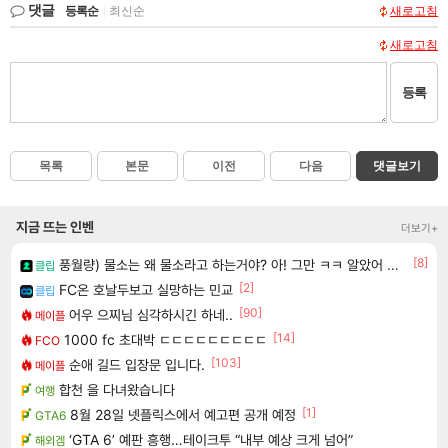
댓글
등록순
|
최신순
새로고침
새로고침
등록
목록
본문
이전
다음
댓글보기
지금 뜨는 인벤
더보기+
[8]
풍월량) 물소는 왜 물소라고 하는거야? 아! 그만 ㅋㅋ 알았어 ㅋㅋ
클립
[2]
FC온 호날두보고 실망하는 민교
클립
[90]
어우 으찌님 심각하시긴 하네..
메이플
[14]
1000 fc 초대박 ㄷㄷㄷㄷㄷㄷㄷㄷㄷ
FCO
[103]
순애 길드 입장문 입니다.
메이플
합천 을 다녀왔습니다
여행
[1]
8월 28일 넷플릭스에서 예고편 공개 예정
GTA6
‘GTA 6’ 예판 흥행…테이크투 “내부 예상 크게 넘어”
해외겜