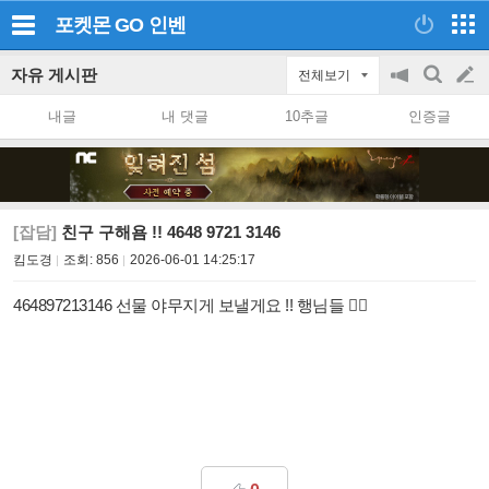
포켓몬 GO
인벤
자유 게시판
전체보기
공
검
글
지
색
내글
내 댓글
10추글
인증글
on/off
쓰
기
[잡담]
친구 구해욤 !! 4648 9721 3146
킴도경
조회:
856
2026-06-01 14:25:17
464897213146 선물 야무지게 보낼게요 !! 행님들 🙇‍♂