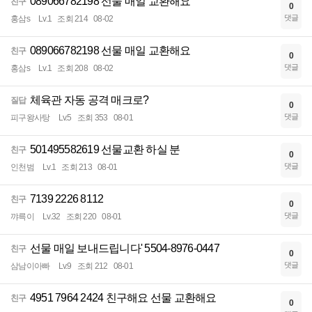
089066782198 선물 매일 교환해요
친구
0
댓글
홍삼s
Lv.1
조회 214
08-02
089066782198 선물 매일 교환해요
친구
0
댓글
홍삼s
Lv.1
조회 208
08-02
체육관 자동 공격 매크로?
질답
0
댓글
피구왕사탕
Lv.5
조회 353
08-01
501495582619 선물교환 하실 분
친구
0
댓글
인천범
Lv.1
조회 213
08-01
7139 2226 8112
친구
0
댓글
꺄륵이
Lv.32
조회 220
08-01
선물 매일 보내드립니다' 5504-8976-0447
친구
0
댓글
삼남이아빠
Lv.9
조회 212
08-01
4951 7964 2424 친구해요 선물 교환해요
친구
0