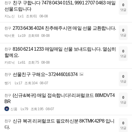
친구 구합니다 7478 0434 0151, 9991 2707 0463 매일
친구
0
선물드립니다
댓글
지노신
Lv.1
조회 61
08-08
2703 6436 4024 친추해주시면 매일 선물 교환합니다.
친구
0
댓글
박서폿
Lv.19
조회 68
08-08
8160 6214 1233 매일매일 선물 보내드립니다. 열심히
친구
0
할께요.
댓글
카르닉
Lv.61
조회 75
08-08
선물친구 구해요~ 372446016374
친구
0
댓글
쌩기
Lv.17
조회 104
08-07
(신규&복귀) 매일 접속합니다! 리퍼럴코드 88MDVT4
친구
0
BR
댓글
신품
Lv.79
조회 195
08-07
신규 복귀 리퍼럴코드 필요하신분 8KTMK42P8 입니
친구
0
다.
댓글