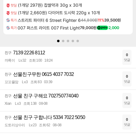
(1개당 297원) 찹쌀약과 30g x 30개
핫딜
(1개당 2,660원) 다이어트 도시락 220g x 10개
핫딜
스트리트 파이터 6 Street Fighter 6
44,800원
11%
39,500원
특가
007 퍼스트 라이트 007 First Light
79,000원
2,000
특가
7139 2226 8112
친구
0
댓글
꺄륵이
Lv.32
조회 100
18:24
선물친구무한 0615 4037 7032
친구
0
댓글
꼬꼬율맘
Lv.3
조회 83
03:39
선물 친구 구해요 702750774040
친구
0
댓글
Xian
Lv.3
조회 138
08-08
선물 친구 구합니다 5334 7022 5050
친구
0
댓글
도토리상수리
Lv.23
조회 62
08-08