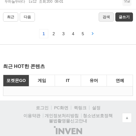
댓글
두하늘두바다
Lv.12
조회 200
08-01
최근
다음
검색
글쓰기
1
2
3
4
5
최근 HOT한 콘텐츠
포켓몬GO
게임
IT
유머
연예
로그인
PC화면
퀵링크
설정
청소년보호정책
이용약관
개인정보처리방침
▲
불법촬영물신고안내
(주)
인