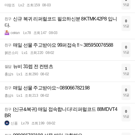
댓글
마랑조
Lv.2
조회 159
08-03
신규 복귀 리퍼럴코드 필요하신분 8KTMK42P8 입니
친구
0
다.
댓글
ceiran
Lv.78
조회 147
08-03
매일 선물 주고받아요 99퍼접속 !! ~ 385950076588
친구
0
댓글
붉은소리
Lv.1
조회 220
08-02
뉴비 31렙 전 컨텐츠
질답
1
댓글
홍삼s
Lv.1
조회 290
08-02
매일 선물 주고받아요~ 089066782198
친구
0
댓글
홍삼s
Lv.1
조회 213
08-02
(신규&복귀) 매일 접속합니다! 리퍼럴코드 88MDVT4
친구
0
BR
댓글
신품
Lv.79
조회 199
08-02