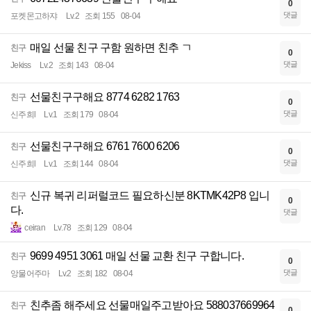
0
댓글
포켓몬고하쟈
Lv.2
조회 155
08-04
매일 선물 친구 구함 원하면 친추 ㄱ
친구
0
댓글
Jekiss
Lv.2
조회 143
08-04
선물친구구해요 8774 6282 1763
친구
0
댓글
신주희l
Lv.1
조회 179
08-04
선물친구구해요 6761 7600 6206
친구
0
댓글
신주희l
Lv.1
조회 144
08-04
신규 복귀 리퍼럴코드 필요하신분 8KTMK42P8 입니
친구
0
다.
댓글
ceiran
Lv.78
조회 129
08-04
9699 4951 3061 매일 선물 교환 친구 구합니다.
친구
0
댓글
앙물어주마
Lv.2
조회 182
08-04
친추좀 해주세요 선물매일주고받아요 588037669964
친구
0