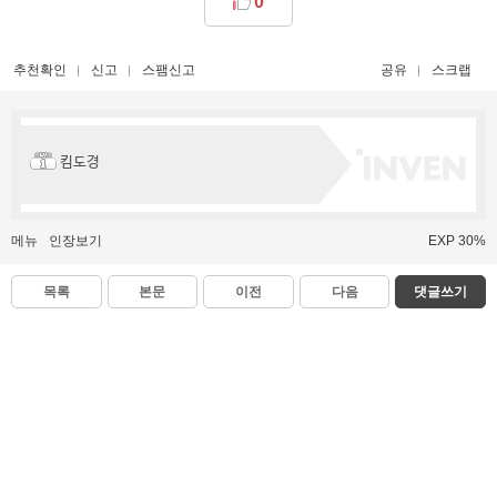
0
추천확인
신고
스팸신고
공유
스크랩
킴도경
메뉴
인장보기
EXP 30%
목록
본문
이전
다음
댓글쓰기