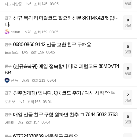
댓글
시크나망꿍
Lv.6
조회 145
08-05
신규 복귀 리퍼럴코드 필요하신분 8KTMK42P8 입니
친구
0
다.
댓글
ceiran
Lv.78
조회 159
08-05
0680 0866 9142 선물 교환 친구 구해용
친구
0
댓글
폴로노스
Lv.5
조회 156
08-05
(신규&복귀) 매일 접속합니다! 리퍼럴코드 88MDVT4
친구
0
BR
댓글
신품
Lv.79
조회 213
08-04
친추(5개정) 입니다. QR 코드 추가 / 다시 시작 ^^
친구
2
댓글
포초보
Lv.1
조회 165
08-04
매일 선물 친구 구함 원하면 친추 ㄱ 7644 5032 3763
친구
0
댓글
Jekiss
Lv.2
조회 157
08-04
607224370639 선물친구 구해요
친구