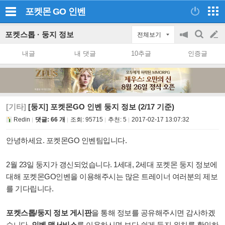
포켓몬 GO
인벤
포켓스톱 · 둥지 정보
전체보기
공
검
글
지
색
내글
내 댓글
10추글
인증글
on/off
쓰
기
[기타]
[둥지] 포켓몬GO 인벤 둥지 정보 (2/17 기준)
Redin
댓글: 66 개
조회:
95715
추천:
5
2017-02-17 13:07:32
안녕하세요. 포켓몬GO 인벤팀입니다.
2월 23일 둥지가 갱신되었습니다. 1세대, 2세대 포켓몬 둥지 정보에
대해 포켓몬GO인벤을 이용해주시는 많은 트레이너 여러분의 제보
를 기다립니다.
포켓스톱/둥지 정보 게시판
을 통해 정보를 공유해주시면 감사하겠
습니다.
인벤 맵서비스
를 이용하시면 보다 쉽게 둥지 위치를 확인하