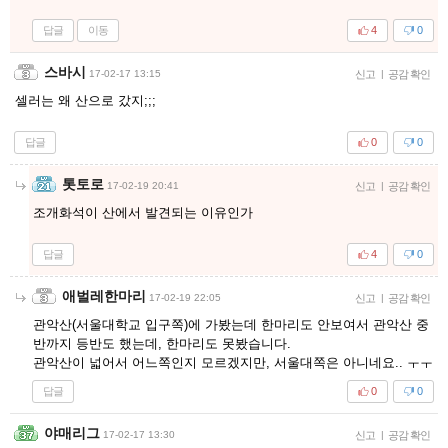
답글
이동
4
0
스바시
17-02-17 13:15
신고
|
공감 확인
셀러는 왜 산으로 갔지;;;
답글
0
0
톳토로
17-02-19 20:41
신고
|
공감 확인
조개화석이 산에서 발견되는 이유인가
답글
4
0
애벌레한마리
17-02-19 22:05
신고
|
공감 확인
관악산(서울대학교 입구쪽)에 가봤는데 한마리도 안보여서 관악산 중
반까지 등반도 했는데, 한마리도 못봤습니다.
관악산이 넓어서 어느쪽인지 모르겠지만, 서울대쪽은 아니네요.. ㅜㅜ
답글
0
0
야매리그
17-02-17 13:30
신고
|
공감 확인