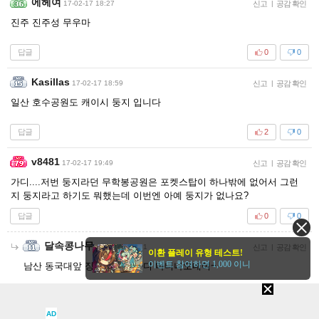
에헤여
17-02-17 18:27
신고
|
공감 확인
진주 진주성 무우마
답글
0
0
Kasillas
17-02-17 18:59
신고
|
공감 확인
일산 호수공원도 캐이시 둥지 입니다
답글
2
0
v8481
17-02-17 19:49
신고
|
공감 확인
가디....저번 둥지라던 무학봉공원은 포켓스탑이 하나밖에 없어서 그런
지 둥지라고 하기도 뭐했는데 이번엔 아예 둥지가 없나요?
답글
0
0
달속콩나무
17-02-19 01:51
신고
|
공감 확인
이환 플레이 유형 테스트!
이벤트 참여하면 1,000 이니
남산 동국대앞 장충단공원 가디 마니나오네여~
답글
0
0
AD