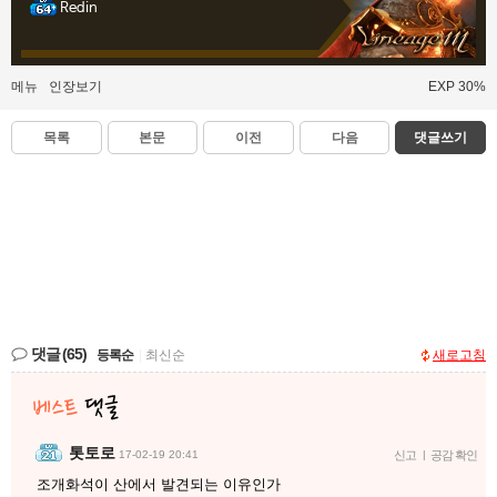
Redin
메뉴
인장보기
EXP 30%
목록
본문
이전
다음
댓글쓰기
댓글
(65)
등록순
|
최신순
새로고침
톳토로
17-02-19 20:41
신고
|
공감 확인
조개화석이 산에서 발견되는 이유인가