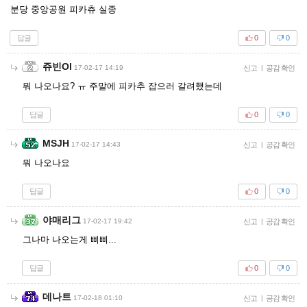
분당 중앙공원 피카츄 실종
답글
0
0
쥬빈Ol
17-02-17 14:19
신고
|
공감 확인
뭐 나오나요? ㅠ 주말에 피카추 잡으러 갈려했는데
답글
0
0
MSJH
17-02-17 14:43
신고
|
공감 확인
뭐 나오나요
답글
0
0
야매리그
17-02-17 19:42
신고
|
공감 확인
그나마 나오는게 삐삐...
답글
0
0
데나트
17-02-18 01:10
신고
|
공감 확인