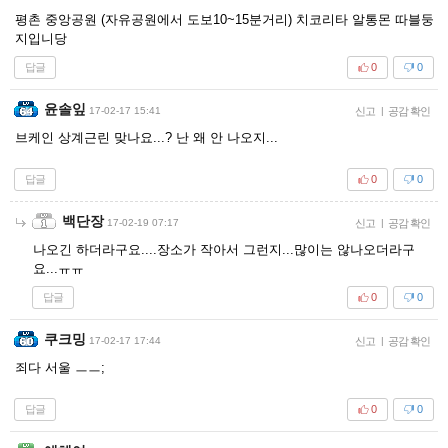
평촌 중앙공원 (자유공원에서 도보10~15분거리) 치코리타 알통몬 따블둥
지입니당
답글
0
0
윤솔잎
17-02-17 15:41
신고
|
공감 확인
브케인 상계근린 맞나요...? 난 왜 안 나오지...
답글
0
0
백단장
17-02-19 07:17
신고
|
공감 확인
나오긴 하더라구요....장소가 작아서 그런지...많이는 않나오더라구
요...ㅠㅠ
답글
0
0
쿠크밍
17-02-17 17:44
신고
|
공감 확인
죄다 서울 ㅡㅡ;
답글
0
0