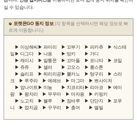
실 수 있습니다.
포켓몬GO 둥지 정보
(각 항목을 선택하시면 해당 정보로 빠
르게 이동합니다.)
▶ 이상해씨
▶ 파이리
▶ 꼬부기
▶ 피카츄
▶ 식스테
일
▶ 디그다
▶ 나옹
▶ 망키
▶ 가디
▶ 캐이시
▶ 알통몬
▶ 꼬마돌
▶ 포니타
▶ 코일
▶ 쥬쥬
▶ 셀러
▶ 고오스
▶ 롱스톤
▶ 슬리프
▶ 찌리리공
▶ 뿔카노
▶ 탕구리
▶ 스라
크
▶ 루주라
▶ 에레브
▶ 마그마
▶ 쁘사이저
▶ 암나이트
▶ 미뇽
▶ 치코리타
▶ 리아코
▶ 에이
팜
▶ 왕자리
▶ 무우마
▶ 마자용
▶ 키링키
▶ 노고치
▶ 블루
▶ 침바루
▶ 단단지
▶ 포푸
니
▶ 깜지곰
▶ 꾸꾸리
▶ 총어
▶ 델빌