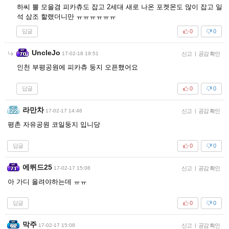
하씨 뽈 모을겸 피카츄도 잡고 2세대 새로 나온 포켓몬도 많이 잡고 일
석 삼조 할랬더니만 ㅠㅠㅠㅠㅠㅠ
답글
0
0
UncleJo
17-02-18 19:51
신고
|
공감 확인
인천 부평공원에 피카츄 둥지 오픈했어요
답글
0
0
라만차
17-02-17 14:46
신고
|
공감 확인
평촌 자유공원 코일둥지 입니당
답글
0
0
에뛰드25
17-02-17 15:08
신고
|
공감 확인
아 가디 올려야하는데 ㅠㅠ
답글
0
0
막주
17-02-17 15:08
신고
|
공감 확인