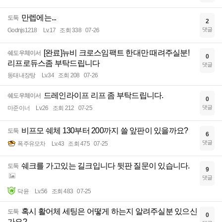
만렙에는...
도둑
2
댓글
Godnjs1218
Lv.17
조회 338
07-26
[완료]뉴비 크로스임팩트 한대만 때려주실분!
쉐도우체이서
0
리프로듀스좀 부탁드립니다
댓글
동태내장탕
Lv.34
조회 208
07-26
드레인라이프 리프 좀 부탁드립니다.
쉐도우체이서
0
댓글
마준이너
Lv.26
조회 212
07-25
비프모 쉐체 130부터 200까지 쓸 앞판이 있을까요?
도둑
6
댓글
폭주유모차
Lv.43
조회 475
07-25
쉐크를 가고있는 길크입니다 뒷판 질문이 있습니다.
도둑
9
댓글
닥윤
Lv.56
조회 483
07-25
혹시 활어체 세팅은 어떻게 하는지 알려주실분 있으신
도둑
0
가요?