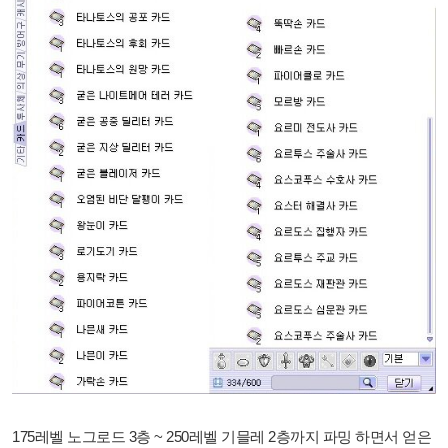
175레벨 노그로드 3층 ~ 250레벨 기믈레 2층까지 파밍 하면서 얻은