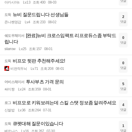
댓글
아카시아s
Lv.13
조회 400
08-03
뉴비 질문드립니다 선생님들
도둑
2
댓글
존나쎈영감
Lv.4
조회 233
08-02
[완료]뉴비 크로스임팩트 리프로듀스좀 부탁드
쉐도우체이서
0
립니다
댓글
silarrow
Lv.25
조회 157
08-01
비프모 뒷판 추천해주세요!
도둑
0
댓글
비판적두뇌
Lv.71
조회 208
08-01
투사부츠 가격 문의
어비스체이서
5
댓글
싸미짱
Lv.24
조회 359
08-01
비프모로 키워보려는데 스킬 스탯 정보좀 알려주세요
로그
4
댓글
신쌀밥
Lv.36
조회 264
07-31
큐펫대해 질문이있습니다
도둑
1
댓글
베르나스
Lv.16
조회 267
07-30