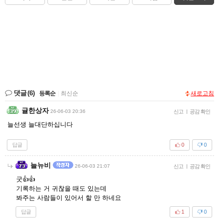
댓글
(6)
등록순
|
최신순
새로고침
귤한상자
26-06-03 20:36
신고
|
공감 확인
늘선생 늘대단하십니다
답글
0
0
늘뉴비
26-06-03 21:07
신고
|
공감 확인
굿👍👍
기록하는 거 귀찮을 때도 있는데
봐주는 사람들이 있어서 할 만 하네요
답글
1
0