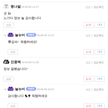
똥나발
26-06-05 11:27
신고
|
공감 확인
굿 👍
노가다 정보 늘 감사합니다
답글
0
0
늘뉴비
26-06-05 13:12
신고
|
공감 확인
😎감솨~ 득템하세요!
답글
0
0
진풍백
26-06-08 11:28
신고
|
공감 확인
정보 잘봤습니다~
답글
0
0
늘뉴비
26-06-08 18:47
신고
|
공감 확인
감사합니다 🐤🐥 득템하세요
답글
0
0