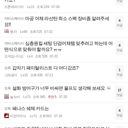
댓글
프론테라가자
Lv.21
조회 239
07-24
마공 어체 라선탄 최소 스펙 장비좀 알려주세
어비스체이서
4
요!!
댓글
행쟈
Lv.69
조회 525
07-22
심층원킬 세팅 단검어체템 맞추려고 하는데 어
어비스체이서
4
떤식으로 맞춰야 할까요? ㅠㅠ
댓글
조개입니다요
Lv.4
조회 528
07-22
갑자기 페이탈리스트 다 어디갔죠?
도둑
1
댓글
그래용아
Lv.15
조회 635
07-21
설화 방어구가 너무 비싸면 울프도 생각해 보세요
도둑
17
댓글
늘뉴비
Lv.73
조회 945
추천 5
07-20
페나스 쉐체 카드는
도둑
4
댓글
비판적두뇌
Lv.71
조회 602
07-19