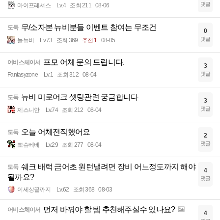
댓글
마이프레셔스
Lv.4
조회 211
08-06
무/소자본 뉴비분들 이벤트 참여는 무조건
도둑
0
댓글
늘뉴비
Lv.73
조회 369
추천 1
08-05
프모 어체 문의 드립니다.
어비스체이서
3
댓글
Fantasyzone
Lv.1
조회 312
08-04
뉴비 미로어크 셋팅관련 궁금합니다
도둑
3
댓글
제스니안
Lv.74
조회 212
08-04
오늘 어체전직했어요
도둑
2
댓글
뽀슈베베
Lv.29
조회 277
08-04
쉐크 배럭 금어초 원턴낼려면 장비 어느정도까지 해야
도둑
4
될까요?
댓글
이세상끝까지
Lv.62
조회 368
08-03
먼저 바꿔야 할 템 추천해주실수 있나요?
어비스체이서
4