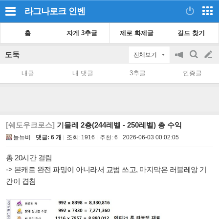
라그나로크
인벤
홈
자게 3추글
제로 화제글
길드 찾기
도둑
전체보기
공
검
글
지
색
내글
내 댓글
3추글
인증글
on/off
쓰
기
[쉐도우크로스]
기믈레 2층(244레벨 - 250레벨) 총 수익
늘뉴비
댓글: 6 개
조회:
1916
추천:
6
2026-06-03 00:02:05
총 20시간 걸림
-> 본캐로 완전 파밍이 아니라서 교범 쓰고, 마지막은 러블레앙 기
간이 겹침