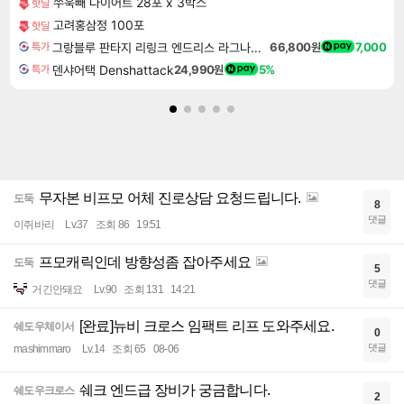
쑤욱빼 다이어트 28포 x 3박스
핫딜
고려홍삼정 100포
핫딜
그랑블루 판타지 리링크 엔드리스 라그나로크 Granblue Fantasy Relink Endless Ragnarok
66,800원
7,000
특가
덴샤어택 Denshattack
24,990원
5%
특가
무자본 비프모 어체 진로상담 요청드립니다.
도둑
8
댓글
이쥐바리
Lv.37
조회 86
19:51
프모캐릭인데 방향성좀 잡아주세요
도둑
5
댓글
거긴안돼요
Lv.90
조회 131
14:21
[완료]뉴비 크로스 임팩트 리프 도와주세요.
쉐도우체이서
0
댓글
mashimmaro
Lv.14
조회 65
08-06
쉐크 엔드급 장비가 궁금합니다.
쉐도우크로스
2