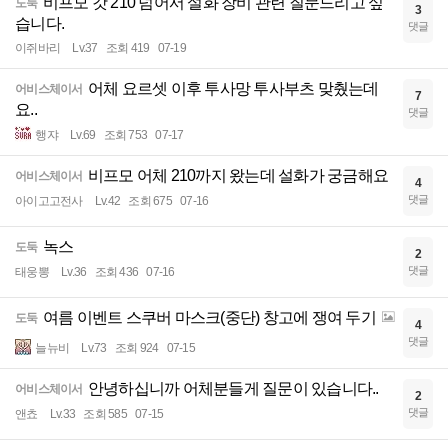
비프모 갓 210 넘어서 설화 장비 관련 질문드리고 싶
도둑
3
습니다.
댓글
이쥐바리
Lv.37
조회 419
07-19
어체 요르셋 이후 투사망 투사부츠 맞췄는데
어비스체이서
7
요..
댓글
행쟈
Lv.69
조회 753
07-17
비프모 어체 210까지 왔는데 설화가 궁금해요
어비스체이서
4
댓글
아이고고전사
Lv.42
조회 675
07-16
녹스
도둑
2
댓글
태웅뽕
Lv.36
조회 436
07-16
여름 이벤트 스쿠버 마스크(중단) 창고에 쟁여 두기
도둑
4
댓글
늘뉴비
Lv.73
조회 924
07-15
안녕하십니까 어체분들게 질문이 있습니다..
어비스체이서
2
댓글
앤쵸
Lv.33
조회 585
07-15