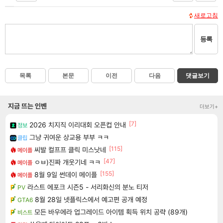
새로고침
등록
목록
본문
이전
다음
댓글보기
지금 뜨는 인벤
더보기+
[7]
2026 치지직 이리대회 오픈컵 안내
정보
그냥 귀여운 상교용 부부 ㅋㅋ
클립
[115]
씨발 컬프프 클릭 미스낫네
메이플
[47]
ㅇㅂ)진짜 개웃기네 ㅋㅋ
메이플
[155]
8월 9일 썬데이 메이플
메이플
라스트 에포크 시즌5 - 서리화신의 분노 티저
PV
8월 28일 넷플릭스에서 예고편 공개 예정
GTA6
모든 바우에라 업그레이드 아이템 획득 위치 공략 (89개)
비스트