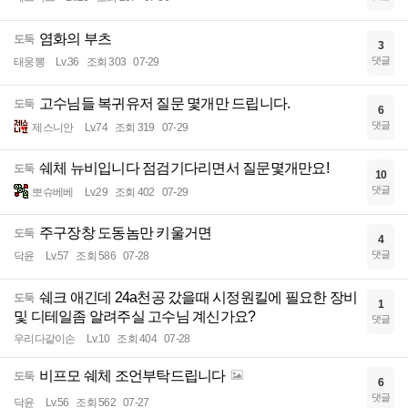
염화의 부츠
도둑
3
댓글
태웅뽕
Lv.36
조회 303
07-29
고수님들 복귀유저 질문 몇개만 드립니다.
도둑
6
댓글
제스니안
Lv.74
조회 319
07-29
쉐체 뉴비입니다 점검기다리면서 질문몇개만요!
도둑
10
댓글
뽀슈베베
Lv.29
조회 402
07-29
주구장창 도동놈만 키울거면
도둑
4
댓글
닥윤
Lv.57
조회 586
07-28
쉐크 애긴데 24a천공 갔을때 시정원킬에 필요한 장비
도둑
1
및 디테일좀 알려주실 고수님 계신가요?
댓글
우리다같이손
Lv.10
조회 404
07-28
비프모 쉐체 조언부탁드립니다
도둑
6
댓글
닥윤
Lv.56
조회 562
07-27