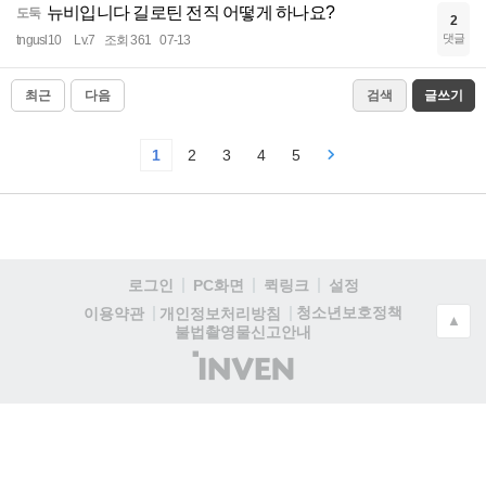
뉴비입니다 길로틴 전직 어떻게 하나요?
도둑
2
댓글
tngusl10
Lv.7
조회 361
07-13
최근
다음
검색
글쓰기
1
2
3
4
5
로그인
PC화면
퀵링크
설정
청소년보호정책
이용약관
개인정보처리방침
▲
불법촬영물신고안내
(주)
인
벤