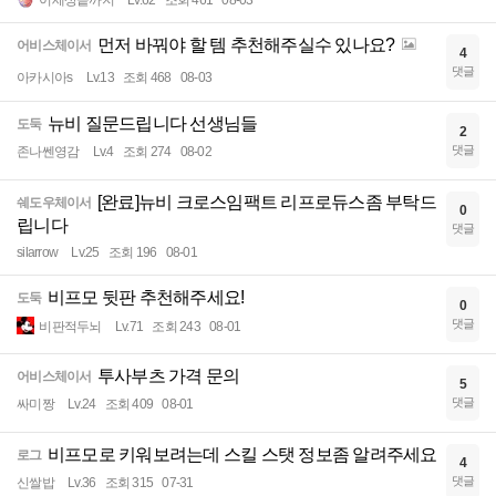
이세상끝까지
Lv.62
조회 461
08-03
먼저 바꿔야 할 템 추천해주실수 있나요?
어비스체이서
4
댓글
아카시아s
Lv.13
조회 468
08-03
뉴비 질문드립니다 선생님들
도둑
2
댓글
존나쎈영감
Lv.4
조회 274
08-02
[완료]뉴비 크로스임팩트 리프로듀스좀 부탁드
쉐도우체이서
0
립니다
댓글
silarrow
Lv.25
조회 196
08-01
비프모 뒷판 추천해주세요!
도둑
0
댓글
비판적두뇌
Lv.71
조회 243
08-01
투사부츠 가격 문의
어비스체이서
5
댓글
싸미짱
Lv.24
조회 409
08-01
비프모로 키워보려는데 스킬 스탯 정보좀 알려주세요
로그
4
댓글
신쌀밥
Lv.36
조회 315
07-31