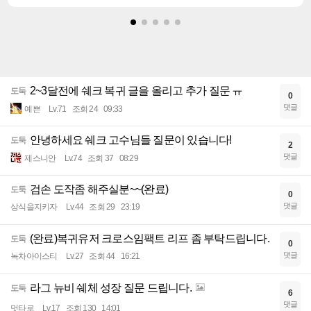
2~3달전에 쉐크 복귀 글을 올리고 추가 질문 ㅠ
도둑
0
댓글
예쁜
Lv.71
조회 24
09:33
안녕하세요 쉐크 고수님들 질문이 있습니다!
도둑
2
댓글
제스니안
Lv.74
조회 37
08:29
검손 도작좀 해주실분~~(완료)
도둑
0
댓글
상식을지키자
Lv.44
조회 29
23:19
(완료)복귀유저 크로스임팩트 리프 좀 부탁드립니다.
도둑
0
댓글
녹차아이스티
Lv.27
조회 44
16:21
라그 뉴비 쉐체 성장 질문 드립니다.
도둑
6
댓글
멋타로
Lv.17
조회 130
14:01