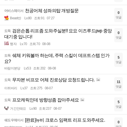
천공어체 성좌의탑 개방질문
어비스체이서
0
댓글
Beast반
Lv.80
조회 91
07:27
검은손톱 리프좀 도와주실분!! 요요 이즈루드pvp 중앙
도둑
0
대기중 입니다!
댓글
행쟈
Lv.70
조회 70
08-08
쉐체 키워볼까 하는데, 주력 스킬이 데프트스텝 인가
도둑
5
요?
댓글
바람이분당
Lv.53
조회 202
08-08
무자본 비프모 어체 진로상담 요청드립니다.
도둑
11
댓글
이쥐바리
Lv.37
조회 275
08-07
프모캐릭인데 방향성좀 잡아주세요
도둑
5
댓글
거긴안돼요
Lv.90
조회 237
08-07
[완료]뉴비 크로스 임팩트 리프 도와주세요.
쉐도우체이서
0
댓글