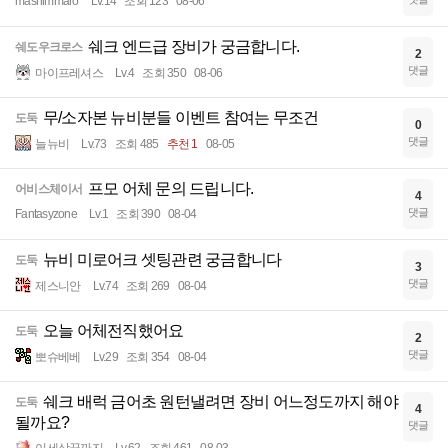
mashimmaro
Lv.14
조회 123
08-06
쉐크 엔드급 장비가 궁금합니다.
쉐도우크로스
2
댓글
마이프레셔스
Lv.4
조회 350
08-06
무/소자본 뉴비분들 이벤트 참여는 무조건
도둑
0
댓글
늘뉴비
Lv.73
조회 485
추천 1
08-05
프모 어체 문의 드립니다.
어비스체이서
4
댓글
Fantasyzone
Lv.1
조회 390
08-04
뉴비 미로어크 셋팅관련 궁금합니다
도둑
3
댓글
제스니안
Lv.74
조회 269
08-04
오늘 어체전직했어요
도둑
2
댓글
뽀슈베베
Lv.29
조회 354
08-04
쉐크 배럭 금어초 원턴낼려면 장비 어느정도까지 해야
도둑
4
될까요?
댓글