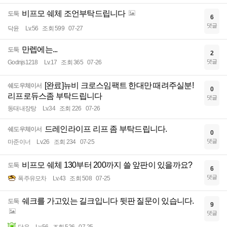
비프모 쉐체 조언부탁드립니다
도둑
6
댓글
닥윤
Lv.56
조회 599
07-27
만렙에는...
도둑
2
댓글
Godnjs1218
Lv.17
조회 365
07-26
[완료]뉴비 크로스임팩트 한대만 때려주실분!
쉐도우체이서
0
리프로듀스좀 부탁드립니다
댓글
동태내장탕
Lv.34
조회 226
07-26
드레인라이프 리프 좀 부탁드립니다.
쉐도우체이서
0
댓글
마준이너
Lv.26
조회 234
07-25
비프모 쉐체 130부터 200까지 쓸 앞판이 있을까요?
도둑
6
댓글
폭주유모차
Lv.43
조회 508
07-25
쉐크를 가고있는 길크입니다 뒷판 질문이 있습니다.
도둑
9
댓글