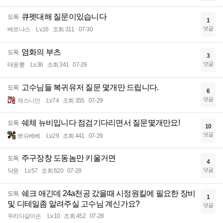
큐펫대해 질문이있습니다
도둑
1
댓글
베르나스
Lv.16
조회 311
07-30
염화의 부츠
도둑
3
댓글
태웅뽕
Lv.36
조회 341
07-29
고수님들 복귀유저 질문 몇개만 드립니다.
도둑
6
댓글
제스니안
Lv.74
조회 355
07-29
쉐체 뉴비입니다 점검기다리면서 질문몇개만요!
도둑
10
댓글
뽀슈베베
Lv.29
조회 441
07-29
주구장창 도동놈만 키울거면
도둑
4
댓글
닥윤
Lv.57
조회 620
07-28
쉐크 애긴데 24a천공 갔을때 시정원킬에 필요한 장비
도둑
1
및 디테일좀 알려주실 고수님 계신가요?
댓글
우리다같이손
Lv.10
조회 452
07-28