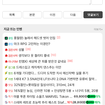
목록
본문
이전
다음
댓글보기
지금 뜨는 인벤
더보기+
[2]
풍월량) 놀래서 헤드셋 벗어 던짐
클립
마크 RPG 고민하는 이경민?
클립
[26]
성불
검은사막
[10]
생각보다 옷 퀄리티 좋네
검은사막
[68]
린엠X) 세상에 큰 죄를 받은것 같네요
리니지M
드레스입고 캐치캐치 댄스추는 이안
걸그룹
6개월 기다렸다… 드디어 도착한 치사 메신저백! 실물 후기
명조
1세대 K7 3.5NA인데 LF쏘나타 2.0NA 기변하면 유류비 절약이 얼마나 될까요..?
차벤
32%할인>롯데칠성 칠성사이다, 310ml, 24개
핫딜
16%할인 농심, 신라면 10봉 + 안성탕면 5봉 + 너구리 5봉, 20봉
핫딜
마블 투혼 파이팅 소울즈 MARVEL Tokon Fighting Souls
69,800원
5%
특가
스테퍼 레트로 초능력 추리 퀘스트 Staffer Retro A Supernatural Mystery Quest
10%
28,800원
10%
특가