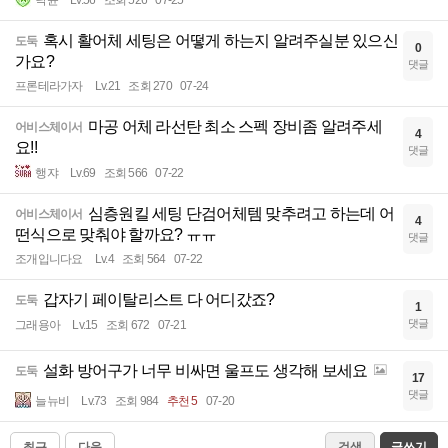
닥윤
Lv.56
조회 526
07-25
혹시 활어체 세팅은 어떻게 하는지 알려주실분 있으신
도둑
0
가요?
댓글
프론테라가자
Lv.21
조회 270
07-24
마공 어체 라선탄 최소 스펙 장비좀 알려주세
어비스체이서
4
요!!
댓글
행쟈
Lv.69
조회 566
07-22
심층원킬 세팅 단검어체템 맞추려고 하는데 어
어비스체이서
4
떤식으로 맞춰야 할까요? ㅠㅠ
댓글
조개입니다요
Lv.4
조회 564
07-22
갑자기 페이탈리스트 다 어디갔죠?
도둑
1
댓글
그래용아
Lv.15
조회 672
07-21
설화 방어구가 너무 비싸면 울프도 생각해 보세요
도둑
17
댓글
늘뉴비
Lv.73
조회 984
추천 5
07-20
최근
다음
검색
글쓰기