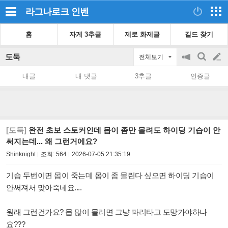
라그나로크
인벤
홈
자게 3추글
제로 화제글
길드 찾기
도둑
전체보기
공
검
글
지
색
내글
내 댓글
3추글
인증글
on/off
쓰
기
[도둑]
완전 초보 스토커인데 몹이 좀만 몰려도 하이딩 기습이 안
써지는데... 왜 그런거에요?
Shinknight
조회:
564
2026-07-05 21:35:19
기습 두번이면 몹이 죽는데 몹이 좀 몰린다 싶으면 하이딩 기습이
안써져서 맞아죽네요....
원래 그런건가요? 몹 많이 몰리면 그냥 파리타고 도망가야하나
요???