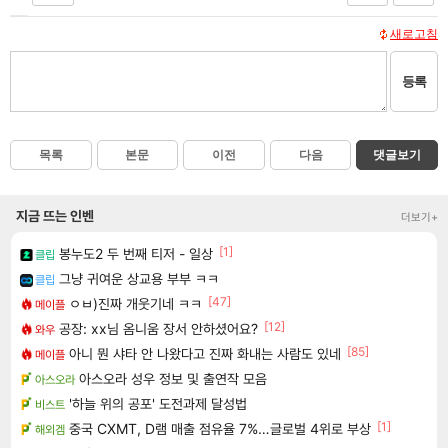
새로고침
등록
목록
본문
이전
다음
댓글보기
지금 뜨는 인벤
더보기+
[1]
봉누도2 두 번째 티저 - 일상
클립
그냥 귀여운 상교용 부부 ㅋㅋ
클립
[47]
ㅇㅂ)진짜 개웃기네 ㅋㅋ
메이플
[12]
공장: xx님 옴니움 장서 안하셨어요?
와우
[85]
아니 뭔 샤타 안 나왔다고 진짜 화내는 사람도 있네
메이플
아스오라 성우 정보 및 출연작 모음
아스오라
'하늘 위의 공포' 도전과제 달성법
비스트
[1]
중국 CXMT, D램 매출 점유율 7%…글로벌 4위로 부상
해외겜