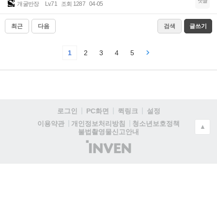
댓글
개굴반장
Lv.71
조회 1287
04-05
최근
다음
검색
글쓰기
1
2
3
4
5
로그인
PC화면
퀵링크
설정
청소년보호정책
이용약관
개인정보처리방침
▲
불법촬영물신고안내
(주)
인
벤