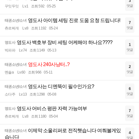
3
댓글
꾸잇두잇
Lv.1
조회 592
05-25
영도사 아이템 세팅 진로 도움 요청 드립니다!
태권소년/소녀
7
댓글
츄르짜개
Lv.8
조회 1192
05-24
영도사 백호부 장비 세팅 어케해야 하나요????
영도사
1
댓글
빅파파
Lv.74
조회 1149
05-13
영도사 240사냥터..?
태권소년/소녀
2
댓글
멘솔a
Lv.60
조회 966
05-11
영도사는 디멘뚝이 필수인가요?
태권소년/소녀
6
댓글
소다주
Lv.13
조회 1298
05-08
영도사 어비스 평판 자력 가능여부
영도사
7
댓글
츄르짜개
Lv.8
조회 1180
05-04
이제막 소울리퍼로 전직햇습니다 여쭤볼게있
태권소년/소녀
4
습니다
댓글