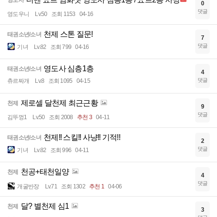
영도사
0
댓글
영도우니
Lv.50
조회 1153
04-16
천제 스톤 질문!
태권소년/소녀
7
댓글
기녀
Lv.82
조회 799
04-16
영도사 심층1층
태권소년/소녀
4
댓글
츄르짜개
Lv.8
조회 1095
04-15
제로셀 달천제 최근근황
천제
9
댓글
김뚜껑1
Lv.50
조회 2008
추천 3
04-11
천제!! 스킬!! 사냥!! 기적!!
태권소년/소녀
2
댓글
기녀
Lv.82
조회 996
04-11
천공+태천일양
천제
4
댓글
개굴반장
Lv.71
조회 1302
추천 1
04-06
달? 별천제 심1
천제
3