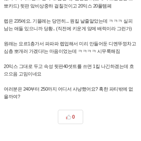
뽀카드) 뒷판 앜비상중하 걸칠것이고 20익스 20풀템페
렙은 235에요. 기믈레는 당연히... 원킬 날줄알았는데 ㅋㅋㅋ 실피
남는 애들 있으니까 당황.. (직전에 키운게 앜메 배럭이라 그런가)
원래는 요르1층가서 파파파 렙업해서 미리 만들어둔 디멘뚜껑차고
심층 뽀개러 가겠다!는 마음이었는데 ㅋㅋㅋㅋ 시무룩해짐
20익스 그대로 두고 속성 뒷판40셋트를 쓰면 1킬 나긴하겠는데 흐
으으음 고밈이네요
여러분은 240부터 250까지 어디서 사냥했어요? 혹한 파티밖에 없
을까여?
0