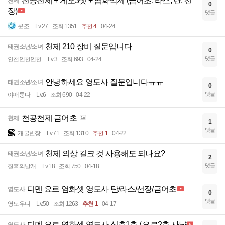
천공천제 + 게오3셋 + 염화악세 (금어초, 라스, 탄, 선
천제
0
장)
댓글
쿤조
Lv.27
조회 1351
추천 4
04-24
천제 210 장비 질문입니다
태권소년/소녀
0
댓글
인천인천인천
Lv.3
조회 693
04-24
안녕하세요 영도사 질문입니다ㅠㅠ
태권소년/소녀
0
댓글
야매룽다
Lv.6
조회 690
04-22
천공천제 금어초
천제
1
댓글
개굴반장
Lv.71
조회 1310
추천 1
04-22
천제 의상 길크 것 사용해도 되나요?
태권소년/소녀
2
댓글
칠흑의날개
Lv.18
조회 750
04-18
디멘 요르 염화셋 영도사 탄/라스/선장/금어초
영도사
0
댓글
영도우니
Lv.50
조회 1263
추천 1
04-17
디멘 요르 염화셋 영도사 심층1층 / 요르2층 사냥