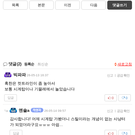
목록
본문
이전
다음
댓글쓰기
댓글
(2)
등록순
|
최신순
새로고침
빅파파
26-05-13 16:37
신고
|
공감 확인
혹한은 컷트라인이 좀 높아서
보통 시계탑이나 기믈레에서 놀았습니다
답글
0
0
멘솔a
26-05-14 09:57
신고
|
공감 확인
감사합니다! 어제 시계탑 가봤더니 스틸이라는 개념이 없는 사냥터
가 되었더라구요ㅠㅠㅠ 아쉽...
답글
0
0