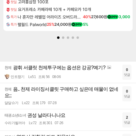
고려홍삼정 100포
핫딜
요거프레소 카페라떼 10개 + 카페모카 10개
핫딜
나 혼자만 레벨업 어라이즈 오버드라이브 Solo Leveling Arise
40%
27,600원
3,000
특가
팰월드 Palworld
25%
24,000원
5%
특가
광휘 서클릿 천제투구에는 옵션은 강공?예기?
천제
0
댓글
민트향기
Lv.51
조회 56
08-06
음.. 천제 라이징서클릿 구매하고 싶은데 매물이 없네
천제
0
요;;
댓글
달달슈가
Lv.22
조회 179
07-28
권성 날라다니나요
태권소년/소녀
2
댓글
수라가될꺼야
Lv.72
조회 301
07-26