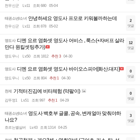
천우신군
Lv.11
조회 680
05-04
안녕하세요 영도사 프모로 키워볼까하는데
태권소년/소녀
2
댓글
천우신군
Lv.11
조회 878
05-02
디멘 요르 염화셋 영도사 어비스 , 룩스(+자버프 살라
영도사
12
만다 원킬셋팅추가)
댓글
영도우니
Lv.50
조회 1812
추천 3
04-30
디멘 요르 염화셋 영도사 바이오스피어[화산.대지]
영도사
0
댓글
영도우니
Lv.50
조회 804
추천 1
04-30
기적터진김에 비타체험 (약팔이)
천제
0
댓글
김뚜껑1
Lv.51
조회 997
추천 1
04-29
영도사 백호부 글쿨, 공속, 변캐얼마 맞춰야하
태권소년/소녀
3
나요?
댓글
흐르는별실버
Lv.43
조회 1314
04-25