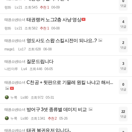
0
댓글
령화
Lv.21
조회 545
추천 1
06-09
태권랭커 노그2층 사냥 영상
태권소년/소녀
4
댓글
령화
Lv.21
조회 582
추천 1
06-08
영도사도 스왑 스킬시전이 되나요..?
태권소년/소녀
2
댓글
mage1
Lv.17
조회 628
06-08
질문드립니다
태권소년/소녀
3
댓글
나린마루
Lv.4
조회 446
06-05
C천공 + 뒷판으로 기믈레 원킬 나냐고 해서...
태권소년/소녀
0
댓글
누룩
Lv.80
조회 972
05-31
방어구 3셋 종류별 데미지 비교
태권소년/소녀
22
댓글
누룩
Lv.80
조회 1341
추천 2
05-26
태권 복귀유저 입니다..
태권소년/소녀