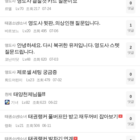
영도사 걸칠것 카드 질문이요
영도사
0
댓글
르엘
Lv.70
조회 217
07-24
영도사 뒷판, 의상인챈 질문입니다.
태권소년/소녀
1
댓글
바르보느
Lv.20
조회 495
07-06
안녕하세요. 다시 복귀한 유저입니다. 영도사 스텟
영도사
2
질문드립니다.
댓글
코난이닷
Lv.48
조회 620
07-03
제로셀 세팅 궁금증
영도사
0
댓글
회드어린이
Lv.23
조회 479
07-02
태양천제님들!!!
천제
0
댓글
기녀
Lv.82
조회 623
06-22
태권랭커 풀버프만 받고 재두꺼비 잡아보기
태권소년/소녀
0
댓글
령화
Lv.21
조회 506
06-11
태권랭커 발차기 연계
태권소년/소녀