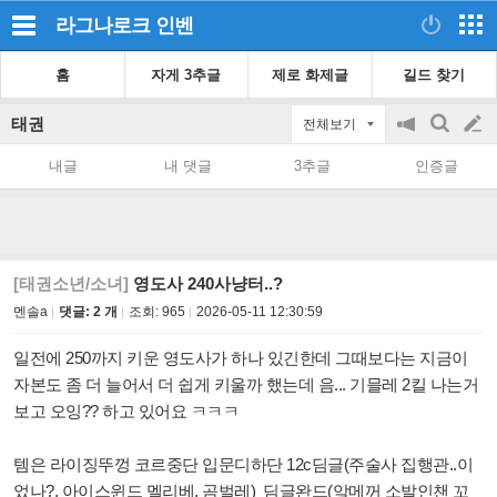
라그나로크
인벤
홈
자게 3추글
제로 화제글
길드 찾기
태권
전체보기
공
검
글
지
색
내글
내 댓글
3추글
인증글
on/off
쓰
기
[태권소년/소녀]
영도사 240사냥터..?
멘솔a
댓글: 2 개
조회:
965
2026-05-11 12:30:59
일전에 250까지 키운 영도사가 하나 있긴한데 그때보다는 지금이
자본도 좀 더 늘어서 더 쉽게 키울까 했는데 음... 기믈레 2킬 나는거
보고 오잉?? 하고 있어요 ㅋㅋㅋ
템은 라이징뚜껑 코르중단 입문디하단 12c딤글(주술사 집행관..이
었나?, 아이스윈드 멜리베, 곰벌레) 딤글완드(앜메꺼 소발인챈 꼬