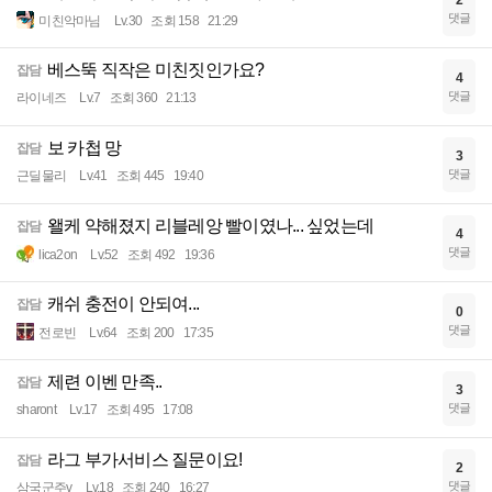
댓글
미친악마님
Lv.30
조회 158
21:29
베스뚝 직작은 미친짓인가요?
잡담
4
댓글
라이네즈
Lv.7
조회 360
21:13
보 카첩 망
잡담
3
댓글
근딜물리
Lv.41
조회 445
19:40
왤케 약해졌지 리블레앙 빨이였나... 싶었는데
잡담
4
댓글
lica2on
Lv.52
조회 492
19:36
캐쉬 충전이 안되여...
잡담
0
댓글
전로빈
Lv.64
조회 200
17:35
제련 이벤 만족..
잡담
3
댓글
sharont
Lv.17
조회 495
17:08
라그 부가서비스 질문이요!
잡담
2
댓글
삼국군주v
Lv.18
조회 240
16:27