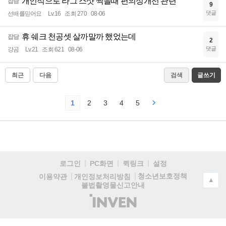
개인적으로 라그 스샷 찍을때 편의성개선 관련
잡담
9
댓글
선배를믿어요
Lv.16
조회 270
08-06
휴 쉐크 천공셋 살까말까 했었는데
잡담
2
댓글
걍곰
Lv.21
조회 621
08-06
최근
다음
검색
글쓰기
1
2
3
4
5
로그인
PC화면
퀵링크
설정
청소년보호정책
이용약관
개인정보처리방침
▲
불법촬영물신고안내
(주)
인
벤