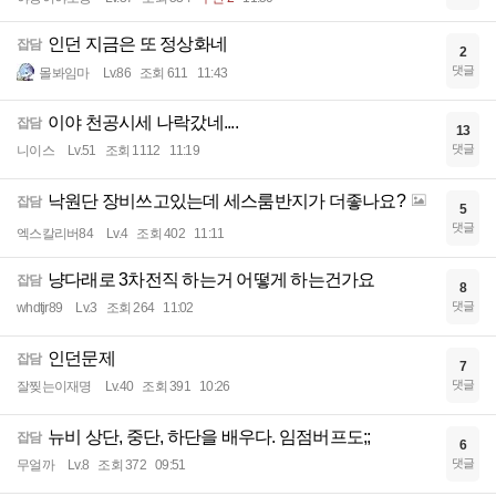
인던 지금은 또 정상화네
잡담
2
댓글
몰봐임마
Lv.86
조회 611
11:43
이야 천공시세 나락갔네....
잡담
13
댓글
니이스
Lv.51
조회 1112
11:19
낙원단 장비쓰고있는데 세스룸반지가 더좋나요?
잡담
5
댓글
엑스칼리버84
Lv.4
조회 402
11:11
냥다래로 3차전직 하는거 어떻게 하는건가요
잡담
8
댓글
whdtjr89
Lv.3
조회 264
11:02
인던문제
잡담
7
댓글
잘찢는이재명
Lv.40
조회 391
10:26
뉴비 상단, 중단, 하단을 배우다. 임점버프도;;
잡담
6
댓글
무얼까
Lv.8
조회 372
09:51