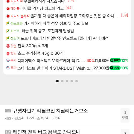
[14]
주말패키지가 나왔읍니다.
리니지M
[44]
메이플 역사상 최고의 약코
메이플
[39]
똘끼형 다 좋은데 해외작업장 도와주는 짓은 좀 아니지않냐?
리니지 클래식
카가미하라 하루 성우 정보 및 주요 필모
아스오라
'하늘 위의 공포' 도전과제 달성법
비스트
포트나이트에서 명일방주 엔드필드 [펠리카] 판매 예정
섭컬겜
편육 300g x 3개
핫딜
초코 수리취떡 45g x 30개
핫딜
디제이맥스 리스펙트 V 아르케아 팩 DJMAX RESPECT V Arcaea Pack DLC
40%
11,880원
12%
특가
스타더스트 별과 마녀 STARDUST Wish of Witch
27,000원
10%
특가
큐펫자판기 리필코인 쳐날리는거보소
잡담
1
댓글
게츠가텐쇼4
Lv.21
조회 341
23:07
레인저 전직 버그 검색도 안나오내
잡담
2