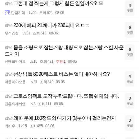
그런데 점 찍는게 그렇게 힘든 일일까요?
잡담
4
댓글
단검기학
Lv.91
조회 624
08-06
230에 에피 21깨니까 236되네요 ㄷㄷ
잡담
6
댓글
무적강철
Lv.31
조회 513
08-06
몹을 소량으로 잡는거랑 대량으로 잡는거랑 스킬 사운
잡담
6
드차이
댓글
선배를믿어요
Lv.16
조회 421
추천 1
08-06
선생님들 8090퀘스트 버스는 얼마내야하나요?
잡담
4
댓글
야옹이야오옹
Lv.37
조회 349
08-06
크로스임팩트 도작 부탁드립니다. 쪼렙 쉐체입니다.
잡담
3
댓글
진혼의레퀴엠
Lv.8
조회 111
08-06
왜 때문에 180정도의 대기가 몇분이나 걸리는건지
잡담
3
댓글
박지우
Lv.15
조회 455
08-06