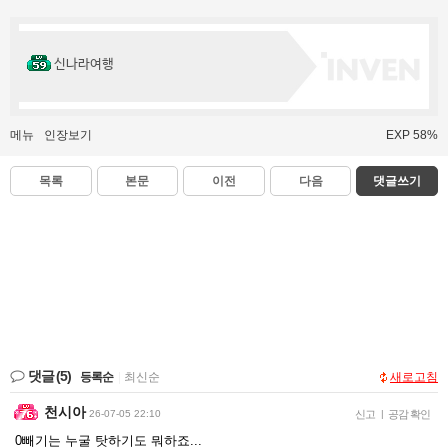
신나라여행
메뉴
인장보기
EXP 58%
목록
본문
이전
다음
댓글쓰기
댓글
(5)
등록순
|
최신순
새로고침
천시아
26-07-05 22:10
신고
|
공감 확인
0빼기는 누굴 탓하기도 뭐하죠...