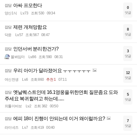
아싸 프모한다
잡담
0
댓글
양산1식
Lv.73
조회 530
09:34
제련 개쳐망함요
잡담
8
댓글
닥윤
Lv.57
조회 567
08:47
인던서버 분리한건가?
잡담
3
댓글
몰봐임마
Lv.86
조회 590
08:31
우리 아이가 달라졌어요 ㅜㅜㅜㅜㅜㅜ
잡담
12
댓글
여신전생
Lv.6
조회 860
추천 1
07:11
옛날퀘스트인데 16.1영웅을위한연회 질문좀요 도와
잡담
5
주세요 복귀할려고 하는데......
댓글
외툴이바보
Lv.2
조회 382
00:50
에피 18이 진행이 안되는데 이거 왜이럴까요?
잡담
7
댓글
라이네즈
Lv.7
조회 419
00:40