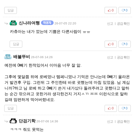
답글
0
0
신나라여행
26-07-05 22:20
신고
|
공감 확인
카츄아는 내가 깠는데 기쁨은 다른사람이 ㅠㅠ
답글
0
0
배불뚜비
26-07-06 14:26
신고
|
공감 확인
예전에 0빼기 한적있어서 이마음 너무 잘 앎.
그후에 몇달쯤 뒤에 로베였나 템페니였나 기억은 안나는데 0빼기 올라온
거 발견후 구입. 그런뒤 그 주인한테 바로 귓했는데 마침 있었음. 님 계십
니까?하고 님 로베 하고 0빼기 쓴거 내가샀다 돌려주려고 귓했다고 말하
는 순간 깎으려고 귓한거라 생각한건지 거지ㅅㄲ ㅉㅉ 이런식으로 말하
길래 맘편하게 먹어버렸네요.
답글
0
0
단검기학
26-07-06 14:36
신고
|
공감 확인
ㅋㅋㅋ 줘도 못먹는