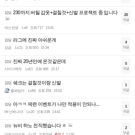
230까지 버틸 갑옷+걸칠것+신발 프로잭트 중 입니다
잡담
20
댓글
여신전생
Lv.6
조회 717
15:41
라그에 진짜 아쉬운게
잡담
4
댓글
걍곰
Lv.21
조회 550
15:34
진짜 20년만에 온것같은데
잡담
5
댓글
사이다백작
Lv.61
조회 468
15:17
쉐크는 걸칠것이랑 신발
잡담
1
댓글
몰봐임마
Lv.86
조회 259
15:02
아ㅋㅋ 제련 이벤트가 나만 적용이 안되나...
잡담
1
댓글
l부산싸나이l
Lv.20
조회 338
14:41
뉴비 하노 전직했습니다 ㅎ
잡담
2
댓글
야옹이야오옹
Lv.37
조회 534
추천 2
11:50