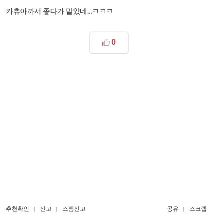
카츄아까서 좋다가 말았네...ㅋㅋㅋ
0
추천확인
신고
스팸신고
공유
스크랩