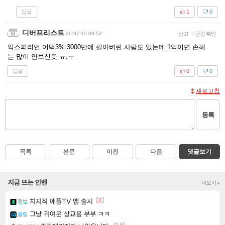
답글
1
0
디버프리스트
26-07-10 09:52
신고
|
공감 확인
익스피리언 어택3% 3000만에 팔아버린 사람도 있는데 1억이면 손해
는 많이 안보신듯 ㅠ.ㅜ
답글
0
0
새로고침
등록
목록
본문
이전
다음
댓글보기
지금 뜨는 인벤
더보기+
[3]
치지직 애플TV 앱 출시
정보
그냥 귀여운 상교용 부부 ㅋㅋ
클립