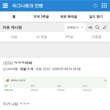
라그나로크
인벤
홈
자게 3추글
제로 화제글
길드 찾기
자유 게시판
전체보기
공
검
글
지
색
내글
내 댓글
3추글
인증글
on/off
쓰
기
[잡담]
ㅋㅋㅋ아놔
신나라여행
댓글: 5 개
조회:
2123
2026-07-05 21:16:38
이거 나임 ㅋㅋㅋ