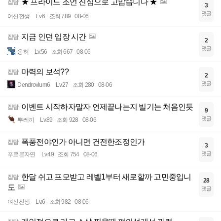
★ 프라이드 조언 진심으로 고맙습니다 ★
잡담
3
댓글
여신전생
Lv.6
조회 789
08-06
지금 인던 입장 시간
잡담
2
댓글
응허
Lv.56
조회 667
08-06
마력의 보석??
잡담
2
댓글
Dendrovium6
Lv.27
조회 280
08-06
이벤트 시작하자말자 언제끝나는지 빌기는 처음인듯
잡담
9
댓글
뿌레끼
Lv.89
조회 928
08-06
폭풍전야인가 아니면 건전한조정인가
잡담
3
댓글
푸르른자연
Lv.49
조회 754
08-06
한달 쉬고 프모받고 레벨1부터 새로할까 고민중입니
잡담
28
도
댓글
여신전생
Lv.6
조회 982
08-06