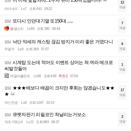
어 이제 몇일차야.. 2주차 뉴비 230찍었습니다!
잡담
12
댓글
라이네즈
Lv.7
조회 491
09:22
또다시 인던대기열 또150대 ......
잡담
7
댓글
물결소리
Lv.90
조회 390
08:44
낙단 악세의 캐스팅 끊김 방지가 이리 좋은 거였다니
잡담
6
댓글
무얼까
Lv.8
조회 389
07:07
시계탑 도는데 적어도 이벤트 상어는 쳐 껴라 메크로
잡담
1
씨발것들아
댓글
데일리블린트
Lv.66
조회 649
추천 2
07:06
★★★배보다 배꼽이 크지만 후회는 않겠습니도★★
잡담
17
★
댓글
여신전생
Lv.6
조회 1047
02:19
큐펫자판기 리필코인 쳐날리는거보소
잡담
2
댓글
게츠가텐쇼4
Lv.21
조회 889
08-07