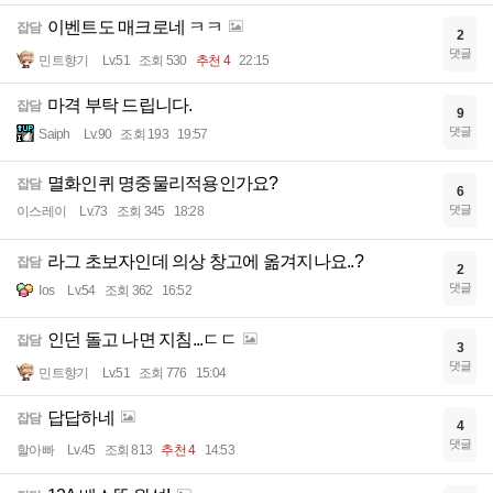
이벤트도 매크로네 ㅋㅋ
잡담
2
댓글
민트향기
Lv.51
조회 530
추천 4
22:15
마격 부탁 드립니다.
잡담
9
댓글
Saiph
Lv.90
조회 193
19:57
멸화인퀴 명중물리적용인가요?
잡담
6
댓글
이스레이
Lv.73
조회 345
18:28
라그 초보자인데 의상 창고에 옮겨지나요..?
잡담
2
댓글
Ios
Lv.54
조회 362
16:52
인던 돌고 나면 지침...ㄷㄷ
잡담
3
댓글
민트향기
Lv.51
조회 776
15:04
답답하네
잡담
4
댓글
할아빠
Lv.45
조회 813
추천 4
14:53