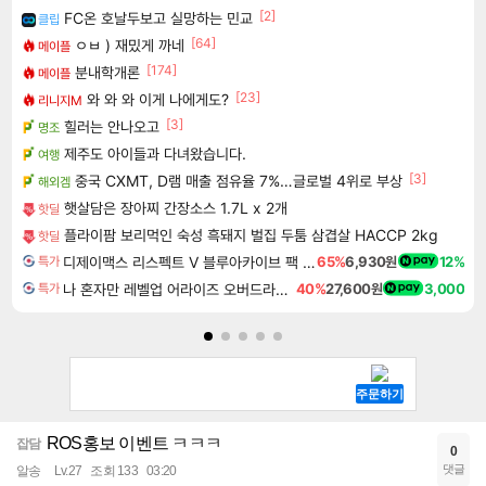
[2]
FC온 호날두보고 실망하는 민교
클립
[64]
ㅇㅂ ) 재밌게 까네
메이플
[174]
분내학개론
메이플
[23]
와 와 와 이게 나에게도?
리니지M
[3]
힐러는 안나오고
명조
제주도 아이들과 다녀왔습니다.
여행
[3]
중국 CXMT, D램 매출 점유율 7%…글로벌 4위로 부상
해외겜
햇살담은 장아찌 간장소스 1.7L x 2개
핫딜
플라이팜 보리먹인 숙성 흑돼지 벌집 두툼 삼겹살 HACCP 2kg
핫딜
디제이맥스 리스펙트 V 블루아카이브 팩 DJMAX RESPECT V Blue Archive Pack DLC
65%
6,930원
12%
특가
나 혼자만 레벨업 어라이즈 오버드라이브 Solo Leveling Arise
40%
27,600원
3,000
특가
ROS홍보 이벤트 ㅋㅋㅋ
잡담
0
댓글
알송
Lv.27
조회 133
03:20