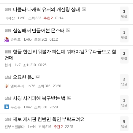
다클라 다캐릭 유저의 캐선창 상태
잡담
3
댓글
이너샷
Lv.91
조회 333
추천 2
01:14
심심해서 만들어본 몬스터
잡담
1
댓글
슈링크
Lv.65
조회 202
01:12
형들 한번 키워볼가 하는데 뭐해야됨? 무과금으로 할
잡담
3
건데
댓글
형즤
Lv.7
조회 210
00:25
오묘한 옵..
잡담
2
댓글
엘마쿠미
Lv.76
조회 316
23:56
사칭 사기피해 복구받는 법
잡담
1
댓글
우진용
Lv.42
조회 336
23:29
제보 게시판 한번만 확인 부탁드려요
잡담
8
댓글
전부부질없다
Lv.44
조회 516
추천 2
22:25