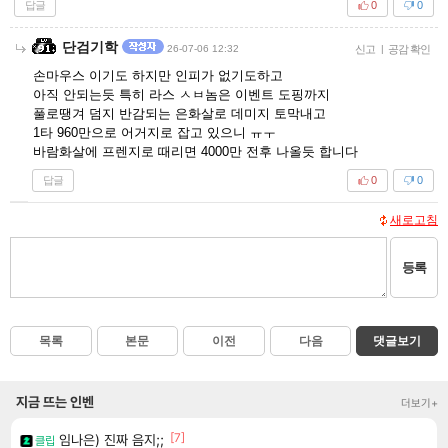
답글
0
0
단검기학
26-07-06 12:32
신고
|
공감 확인
손마우스 이기도 하지만 인피가 없기도하고
아직 안되는듯 특히 라스 ㅅㅂ놈은 이벤트 도핑까지
풀로땡겨 덤지 반감되는 은화살로 데미지 토막내고
1타 960만으로 어거지로 잡고 있으니 ㅠㅜ
바람화살에 프렌지로 때리면 4000만 전후 나올듯 합니다
답글
0
0
새로고침
등록
목록
본문
이전
다음
댓글보기
지금 뜨는 인벤
더보기+
[7]
임나은) 진짜 음지;;
클립