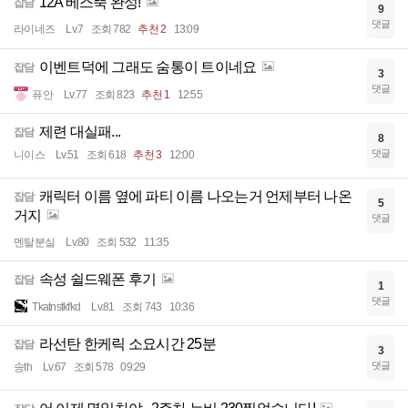
12A 베스뚝 완성!
잡담
9
댓글
라이네즈
Lv.7
조회 782
추천 2
13:09
이벤트덕에 그래도 숨통이 트이네요
잡담
3
댓글
퓨안
Lv.77
조회 823
추천 1
12:55
제련 대실패...
잡담
8
댓글
니이스
Lv.51
조회 618
추천 3
12:00
캐릭터 이름 옆에 파티 이름 나오는거 언제부터 나온
잡담
5
거지
댓글
멘탈분실
Lv.80
조회 532
11:35
속성 쉴드웨폰 후기
잡담
1
댓글
Tkatnstkfkd
Lv.81
조회 743
10:36
라선탄 한케릭 소요시간 25분
잡담
3
댓글
송th
Lv.67
조회 578
09:29