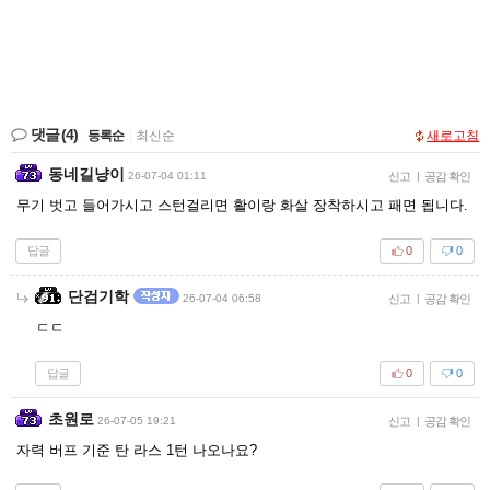
댓글
(4)
등록순
|
최신순
새로고침
동네길냥이
26-07-04 01:11
신고
|
공감 확인
무기 벗고 들어가시고 스턴걸리면 활이랑 화살 장착하시고 패면 됩니다.
답글
0
0
단검기학
26-07-04 06:58
신고
|
공감 확인
ㄷㄷ
답글
0
0
초원로
26-07-05 19:21
신고
|
공감 확인
자력 버프 기준 탄 라스 1턴 나오나요?