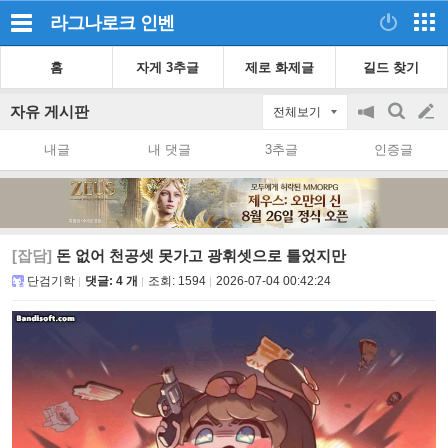
라그나로크
인벤
홈
자게 3추글
제로 화제글
길드 찾기
자유 게시판
전체보기
공
검
글
지
색
내글
내 댓글
3추글
인증글
on/off
쓰
기
[잡담]
돈 없어 천공셋 못가고 광휘셋으로 틀었지만
단검기학
댓글: 4 개
조회:
1594
2026-07-04 00:42:24