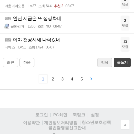
댓글
야옹이야오옹
Lv.37
조회 644
추천 2
08-07
인던 지금은 또 정상화네
잡담
2
댓글
몰봐임마
Lv.86
조회 700
08-07
이야 천공시세 나락갔네....
잡담
13
댓글
니이스
Lv.51
조회 1424
08-07
최근
다음
검색
글쓰기
1
2
3
4
5
로그인
PC화면
퀵링크
설정
청소년보호정책
이용약관
개인정보처리방침
▲
불법촬영물신고안내