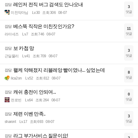
레인저 전직 버그 검색도 안나오내
잡담
3
댓글
미친악마님
Lv.30
조회 306
08-07
베스뚝 직작은 미친짓인가요?
잡담
11
댓글
라이네즈
Lv.7
조회 746
08-07
보 카첩 망
잡담
3
댓글
근딜물리
Lv.41
조회 709
08-07
왤케 약해졌지 리블레앙 빨이였나... 싶었는데
잡담
8
댓글
lica2on
Lv.52
조회 812
08-07
캐쉬 충전이 안되여...
잡담
0
댓글
전로빈
Lv.64
조회 264
08-07
제련 이벤 만족..
잡담
3
댓글
sharont
Lv.17
조회 693
08-07
라그 부가서비스 질문이요!
잡담
2