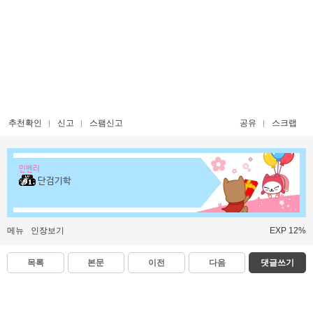
추천확인
신고
스팸신고
공유
스크랩
인벤러
단검기학
메뉴
인장보기
EXP 12%
목록
본문
이전
다음
댓글쓰기