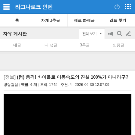
라그나로크
인벤
홈
자게 3추글
제로 화제글
길드 찾기
자유 게시판
전체보기
공
검
글
지
색
내글
내 댓글
3추글
인증글
on/off
쓰
기
[정보]
(펌) 충격! 바이올로 이동속도의 진실 100%가 아니라구?
방랑검심
댓글: 6 개
조회:
1745
추천:
4
2026-06-30 12:07:09