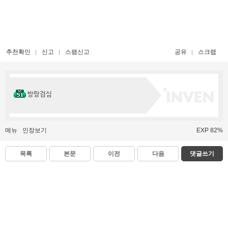
추천확인
신고
스팸신고
공유
스크랩
방랑검심
메뉴
인장보기
EXP 82%
목록
본문
이전
다음
댓글쓰기