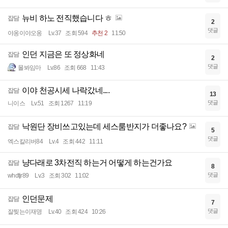
뉴비 하노 전직했습니다 ㅎ
잡담
2
댓글
야옹이야오옹
Lv.37
조회 594
추천 2
11:50
인던 지금은 또 정상화네
잡담
2
댓글
몰봐임마
Lv.86
조회 668
11:43
이야 천공시세 나락갔네....
잡담
13
댓글
니이스
Lv.51
조회 1267
11:19
낙원단 장비쓰고있는데 세스룸반지가 더좋나요?
잡담
5
댓글
엑스칼리버84
Lv.4
조회 442
11:11
냥다래로 3차전직 하는거 어떻게 하는건가요
잡담
8
댓글
whdtjr89
Lv.3
조회 302
11:02
인던문제
잡담
7
댓글
잘찢는이재명
Lv.40
조회 424
10:26