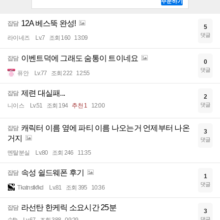
12A 베스뚝 완성!
잡담
5
댓글
라이네즈
Lv.7
조회 160
13:09
이벤트덕에 그래도 숨통이 트이네요
잡담
0
댓글
퓨안
Lv.77
조회 222
12:55
제련 대실패...
잡담
2
댓글
니이스
Lv.51
조회 194
추천 1
12:00
캐릭터 이름 옆에 파티 이름 나오는거 언제부터 나온
잡담
3
거지
댓글
멘탈분실
Lv.80
조회 246
11:35
속성 쉴드웨폰 후기
잡담
1
댓글
Tkatnstkfkd
Lv.81
조회 395
10:36
라선탄 한케릭 소요시간 25분
잡담
3
댓글