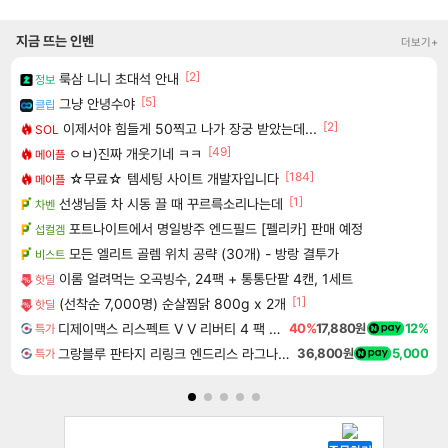
지금 뜨는 인벤
더보기+
[2]
룩삼 니니 초대석 안내
정보
[5]
그냥 안녕수야
클립
[2]
이제서야 힘들게 50찍고 나가 장궁 받았는데...
SOL
[49]
ㅇㅂ)진짜 개웃기네 ㅋㅋ
메이플
[184]
☆무료☆ 템세팅 사이트 개발자입니다
메이플
[1]
선생님들 차 시동 끌 때 꾸르륵소리나는데
차벤
포트나이트에서 명일방주 엔드필드 [펠리카] 판매 예정
섭컬겜
모든 엘리트 골렘 위치 공략 (30개) - 방랑 결투가
비스트
이롬 얼려먹는 오곡빙수, 24팩 + 통통단팥 4캔, 1세트
핫딜
[1]
(선착순 7,000명) 순살찜닭 800g x 2개
핫딜
디제이맥스 리스펙트 V V 리버티 4 팩 DJMAX RESPECT V V Liberty 4 Pack DLC
40%
17,880원
12%
특가
그랑블루 판타지 리링크 엔드리스 라그나로크 업그레이드 킷 Granblue Fantasy Relink Endless Ragnarok Upgrade Kit DLC
36,800원
5,000
특가