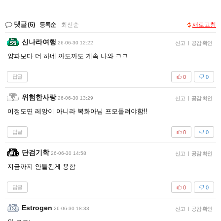
댓글
(6)
등록순
|
최신순
새로고침
신나라여행
26-06-30 12:22
신고
|
공감 확인
양파보다 더 하네 까도까도 계속 나와 ㅋㅋ
답글
0
0
위험한사랑
26-06-30 13:29
신고
|
공감 확인
이정도면 레앙이 아니라 복화아님 프모돌려야함!!
답글
0
0
단검기학
26-06-30 14:58
신고
|
공감 확인
지금까지 안들킨게 용함
답글
0
0
Estrogen
26-06-30 18:33
신고
|
공감 확인