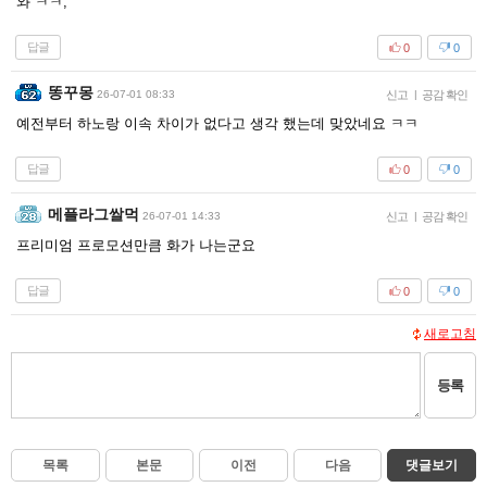
와 ㅋㅋ;
답글
0
0
똥꾸몽
26-07-01 08:33
신고
|
공감 확인
예전부터 하노랑 이속 차이가 없다고 생각 했는데 맞았네요 ㅋㅋ
답글
0
0
메플라그쌀먹
26-07-01 14:33
신고
|
공감 확인
프리미엄 프로모션만큼 화가 나는군요
답글
0
0
새로고침
등록
목록
본문
이전
다음
댓글보기