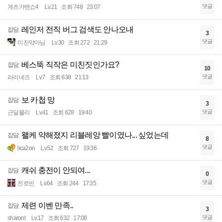
댓글
게츠가텐쇼4
Lv.21
조회 748
23:07
레인저 전직 버그 검색도 안나오내
잡담
3
댓글
미친악마님
Lv.30
조회 272
21:29
베스뚝 직작은 미친짓인가요?
잡담
10
댓글
라이네즈
Lv.7
조회 638
21:13
보 카첩 망
잡담
3
댓글
근딜물리
Lv.41
조회 628
19:40
왤케 약해졌지 리블레앙 빨이였나... 싶었는데
잡담
8
댓글
lica2on
Lv.52
조회 727
19:36
캐쉬 충전이 안되여...
잡담
0
댓글
전로빈
Lv.64
조회 244
17:35
제련 이벤 만족..
잡담
3
댓글
sharont
Lv.17
조회 632
17:08