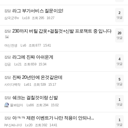
라그 부가서비스 질문이요!
잡담
2
댓글
삼국군주v
Lv.18
조회 295
16:27
230까지 버틸 갑옷+걸칠것+신발 프로잭트 중 입니다
잡담
20
댓글
여신전생
Lv.6
조회 877
15:41
라그에 진짜 아쉬운게
잡담
4
댓글
걍곰
Lv.21
조회 659
15:34
진짜 20년만에 온것같은데
잡담
5
댓글
사이다백작
Lv.61
조회 539
15:17
쉐크는 걸칠것이랑 신발
잡담
1
댓글
몰봐임마
Lv.86
조회 294
15:02
아ㅋㅋ 제련 이벤트가 나만 적용이 안되나...
잡담
1
댓글
l부산싸나이l
Lv.20
조회 392
14:41