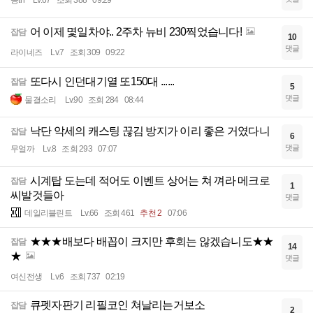
송th
Lv.67
조회 388
09:29
어 이제 몇일차야.. 2주차 뉴비 230찍었습니다!
잡담
10
댓글
라이네즈
Lv.7
조회 309
09:22
또다시 인던대기열 또150대 ......
잡담
5
댓글
물결소리
Lv.90
조회 284
08:44
낙단 악세의 캐스팅 끊김 방지가 이리 좋은 거였다니
잡담
6
댓글
무얼까
Lv.8
조회 293
07:07
시계탑 도는데 적어도 이벤트 상어는 쳐 껴라 메크로
잡담
1
씨발것들아
댓글
데일리블린트
Lv.66
조회 461
추천 2
07:06
★★★배보다 배꼽이 크지만 후회는 않겠습니도★★
잡담
14
★
댓글
여신전생
Lv.6
조회 737
02:19
큐펫자판기 리필코인 쳐날리는거보소
잡담
2