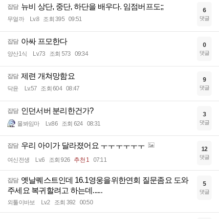
뉴비 상단, 중단, 하단을 배우다. 임점버프도;;
잡담
6
댓글
무얼까
Lv.8
조회 395
09:51
아싸 프모한다
잡담
0
댓글
양산1식
Lv.73
조회 573
09:34
제련 개쳐망함요
잡담
9
댓글
닥윤
Lv.57
조회 604
08:47
인던서버 분리한건가?
잡담
3
댓글
몰봐임마
Lv.86
조회 624
08:31
우리 아이가 달라졌어요 ㅜㅜㅜㅜㅜㅜ
잡담
12
댓글
여신전생
Lv.6
조회 926
추천 1
07:11
옛날퀘스트인데 16.1영웅을위한연회 질문좀요 도와
잡담
5
주세요 복귀할려고 하는데......
댓글
외툴이바보
Lv.2
조회 392
00:50