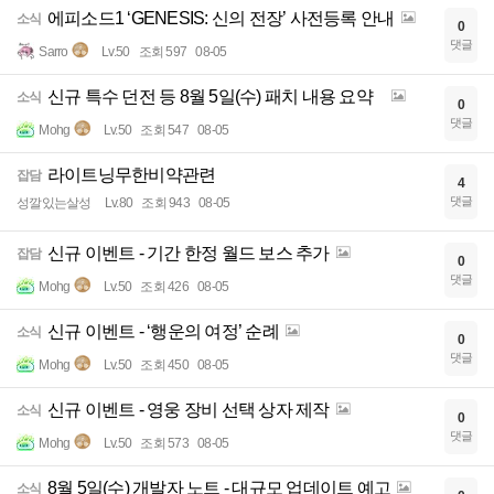
에피소드1 ‘GENESIS: 신의 전장’ 사전등록 안내
소식
0
댓글
Sarro
Lv.50
조회 597
08-05
신규 특수 던전 등 8월 5일(수) 패치 내용 요약
소식
0
댓글
Mohg
Lv.50
조회 547
08-05
라이트닝무한비약관련
잡담
4
댓글
성깔있는살성
Lv.80
조회 943
08-05
신규 이벤트 - 기간 한정 월드 보스 추가
잡담
0
댓글
Mohg
Lv.50
조회 426
08-05
신규 이벤트 - ‘행운의 여정’ 순례
소식
0
댓글
Mohg
Lv.50
조회 450
08-05
신규 이벤트 - 영웅 장비 선택 상자 제작
소식
0
댓글
Mohg
Lv.50
조회 573
08-05
8월 5일(수) 개발자 노트 - 대규모 업데이트 예고
소식