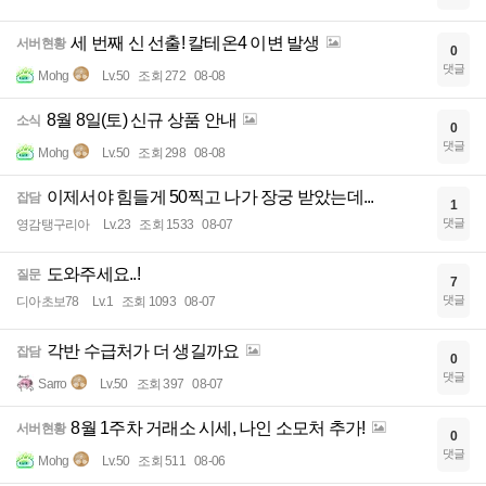
세 번째 신 선출! 칼테온4 이변 발생
서버현황
0
댓글
Mohg
Lv.50
조회 272
08-08
8월 8일(토) 신규 상품 안내
소식
0
댓글
Mohg
Lv.50
조회 298
08-08
이제서야 힘들게 50찍고 나가 장궁 받았는데...
잡담
1
댓글
영감탱구리아
Lv.23
조회 1533
08-07
도와주세요..!
질문
7
댓글
디아초보78
Lv.1
조회 1093
08-07
각반 수급처가 더 생길까요
잡담
0
댓글
Sarro
Lv.50
조회 397
08-07
8월 1주차 거래소 시세, 나인 소모처 추가!
서버현황
0
댓글
Mohg
Lv.50
조회 511
08-06