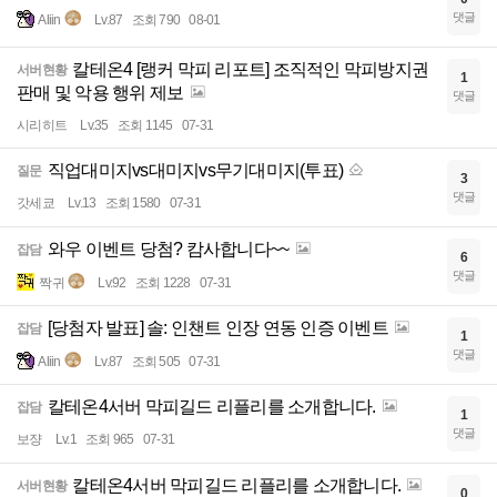
댓글
Aliin
Lv.87
조회 790
08-01
칼테온4 [랭커 막피 리포트] 조직적인 막피방지권
서버현황
1
판매 및 악용 행위 제보
댓글
시리히트
Lv.35
조회 1145
07-31
직업대미지vs대미지vs무기대미지(투표)
질문
3
댓글
갓세쿄
Lv.13
조회 1580
07-31
와우 이벤트 당첨? 캄사합니다~~
잡담
6
댓글
짝귀
Lv.92
조회 1228
07-31
[당첨자 발표] 솔: 인챈트 인장 연동 인증 이벤트
잡담
1
댓글
Aliin
Lv.87
조회 505
07-31
칼테온4서버 막피길드 리플리를 소개합니다.
잡담
1
댓글
보쟝
Lv.1
조회 965
07-31
칼테온4서버 막피길드 리플리를 소개합니다.
서버현황
0