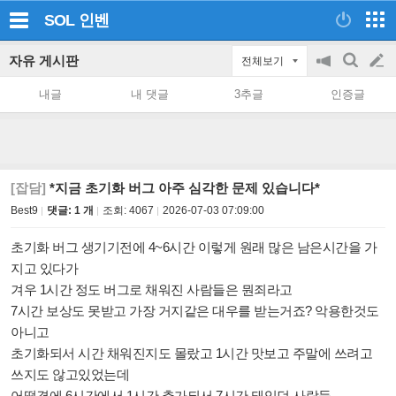
SOL
인벤
자유 게시판
전체보기
공
검
글
지
색
내글
내 댓글
3추글
인증글
on/off
쓰
기
[잡담]
*지금 초기화 버그 아주 심각한 문제 있습니다*
Best9
댓글: 1 개
조회:
4067
2026-07-03 07:09:00
초기화 버그 생기기전에 4~6시간 이렇게 원래 많은 남은시간을 가
지고 있다가
겨우 1시간 정도 버그로 채워진 사람들은 뭔죄라고
7시간 보상도 못받고 가장 거지같은 대우를 받는거죠? 악용한것도
아니고
초기화되서 시간 채워진지도 몰랐고 1시간 맛보고 주말에 쓰려고
쓰지도 않고있었는데
어떨결에 6시간에서 1시간 추가되서 7시간 돼있던 사람들