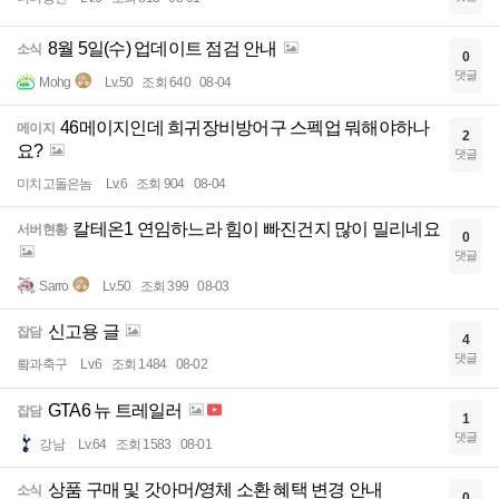
8월 5일(수) 업데이트 점검 안내
소식
0
댓글
Mohg
Lv.50
조회 640
08-04
46메이지인데 희귀장비방어구 스펙업 뭐해야하나
메이지
2
요?
댓글
미치고돌은놈
Lv.6
조회 904
08-04
칼테온1 연임하느라 힘이 빠진건지 많이 밀리네요
서버현황
0
댓글
Sarro
Lv.50
조회 399
08-03
신고용 글
잡담
4
댓글
뢐과축구
Lv.6
조회 1484
08-02
GTA6 뉴 트레일러
잡담
1
댓글
강남
Lv.64
조회 1583
08-01
상품 구매 및 갓아머/영체 소환 혜택 변경 안내
소식
0