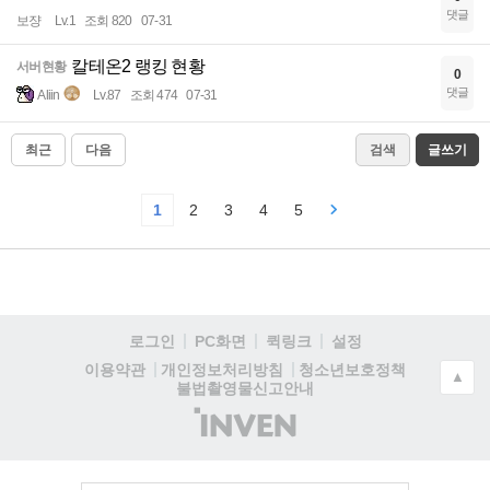
댓글
보쟝
Lv.1
조회 820
07-31
칼테온2 랭킹 현황
서버현황
0
댓글
Aliin
Lv.87
조회 474
07-31
최근
다음
검색
글쓰기
1
2
3
4
5
로그인
PC화면
퀵링크
설정
청소년보호정책
이용약관
개인정보처리방침
▲
불법촬영물신고안내
(주)
인
벤