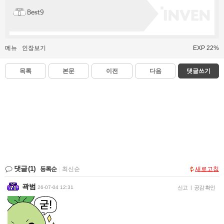
Best9
메뉴
인장보기
EXP 22%
목록
본문
이전
다음
댓글쓰기
댓글
(1)
등록순
|
최신순
새로고침
곽범
26-07-04 12:31
신고
|
공감 확인