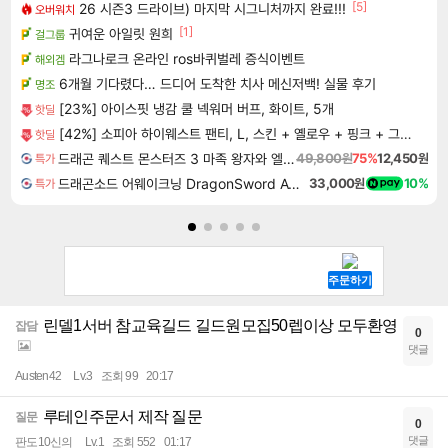
[5]
26 시즌3 드라이브) 마지막 시그니처까지 완료!!!
오버워치
[1]
귀여운 아일릿 원희
걸그룹
라그나로크 온라인 ros바퀴벌레 증식이벤트
해외겜
6개월 기다렸다… 드디어 도착한 치사 메신저백! 실물 후기
명조
[23%] 아이스핏 냉감 쿨 넥워머 버프, 화이트, 5개
핫딜
[42%] 소피아 하이웨스트 팬티, L, 스킨 + 옐로우 + 핑크 + 그린 + 블루 + 오렌지 + 카키 + 라벤더, 8개입, 1세트
핫딜
드래곤 퀘스트 몬스터즈 3 마족 왕자와 엘프의 여행 Dragon Quest Monsters The Dark Prince
49,800원
75%
12,450원
특가
드래곤소드 어웨이크닝 DragonSword Awakening
33,000원
10%
특가
린델1서버 참교육길드 길드원모집50렙이상 모두환영
잡담
0
댓글
Austen42
Lv.3
조회 99
20:17
루테인주문서 제작 질문
질문
0
댓글
판도10신의
Lv.1
조회 552
01:17