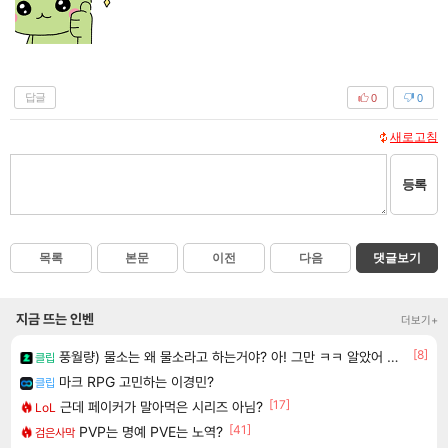
답글
0
0
새로고침
등록
목록
본문
이전
다음
댓글보기
지금 뜨는 인벤
더보기+
[8]
풍월량) 물소는 왜 물소라고 하는거야? 아! 그만 ㅋㅋ 알았어 ㅋㅋ
클립
마크 RPG 고민하는 이경민?
클립
[17]
근데 페이커가 말아먹은 시리즈 아님?
LoL
[41]
PVP는 명예 PVE는 노역?
검은사막