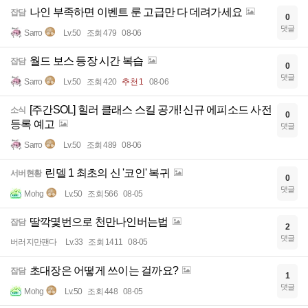
나인 부족하면 이벤트 룬 고급만 다 데려가세요
잡담
0
댓글
Sarro
Lv.50
조회 479
08-06
월드 보스 등장 시간 복습
잡담
0
댓글
Sarro
Lv.50
조회 420
추천 1
08-06
[주간SOL] 힐러 클래스 스킬 공개! 신규 에피소드 사전
소식
0
등록 예고
댓글
Sarro
Lv.50
조회 489
08-06
린델 1 최초의 신 '코인' 복귀
서버현황
0
댓글
Mohg
Lv.50
조회 566
08-05
딸깍몇번으로 천만나인버는법
잡담
2
댓글
버러지만팬다
Lv.33
조회 1411
08-05
초대장은 어떻게 쓰이는 걸까요?
잡담
1
댓글
Mohg
Lv.50
조회 448
08-05