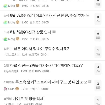
0
댓글
Mohg
Lv.50
조회 508
08-05
8월 5일(수) 업데이트 안내 - 신규 던전, 수집 추가
소식
0
댓글
Mohg
Lv.50
조회 420
08-05
8월 5일(수) 신규 상품 안내
소식
0
댓글
Mohg
Lv.50
조회 435
08-05
보섣은 어디서 맘ㅎ이 구할수 있나요?
질문
1
댓글
미치고돌은놈
Lv.6
조회 750
08-04
아르 신전은 2층올라가는건 다야밖에안되요??
잡담
3
댓글
가능하다면1
Lv.24
조회 1045
08-04
무소속 랭커? 스트리머 서버 구도 및 나인 소모
서버현황
2
댓글
Sarro
Lv.50
조회 701
08-04
나이트 첫 영웅 악세
스펙업
1
댓글
디디통신
Lv.6
조회 813
08-01