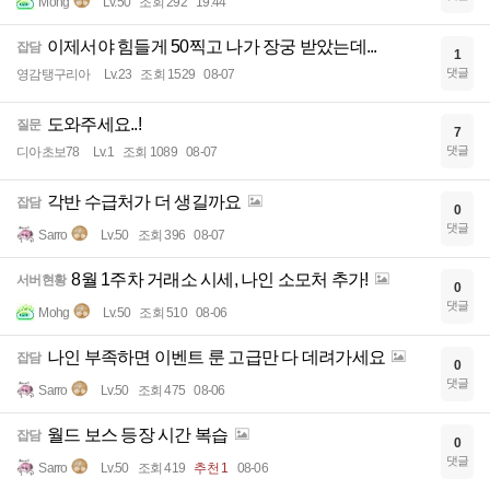
Mohg
Lv.50
조회 292
19:44
이제서야 힘들게 50찍고 나가 장궁 받았는데...
잡담
1
댓글
영감탱구리아
Lv.23
조회 1529
08-07
도와주세요..!
질문
7
댓글
디아초보78
Lv.1
조회 1089
08-07
각반 수급처가 더 생길까요
잡담
0
댓글
Sarro
Lv.50
조회 396
08-07
8월 1주차 거래소 시세, 나인 소모처 추가!
서버현황
0
댓글
Mohg
Lv.50
조회 510
08-06
나인 부족하면 이벤트 룬 고급만 다 데려가세요
잡담
0
댓글
Sarro
Lv.50
조회 475
08-06
월드 보스 등장 시간 복습
잡담
0
댓글
Sarro
Lv.50
조회 419
추천 1
08-06