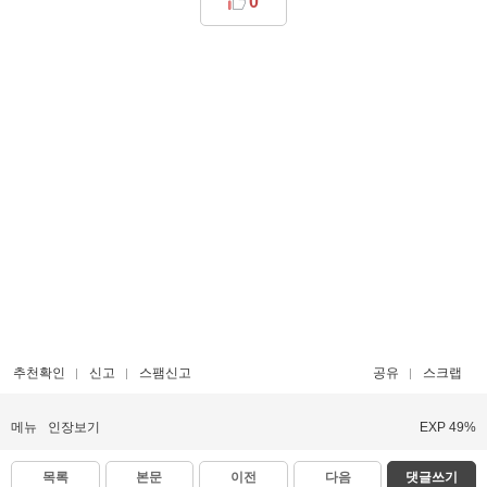
0
추천확인
신고
스팸신고
공유
스크랩
메뉴
인장보기
EXP 49%
목록
본문
이전
다음
댓글쓰기