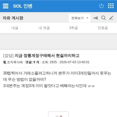
SOL
인벤
자유 게시판
전체보기
공
검
글
지
색
내글
내 댓글
3추글
인증글
on/off
쓰
기
[잡담]
지금 깡통계정구매해서 현질까지하고
조직폭식배
댓글: 9 개
조회:
2935
2026-07-03 13:40:01
30렙찍어서 거래소풀려고하니까 본주가 이미3개만들어서 못푸는
데 무슨 방법이 없을까여?
1대본주는 계정3개 이미 팔앗다고 배째라는식인데 ㅠㅠ