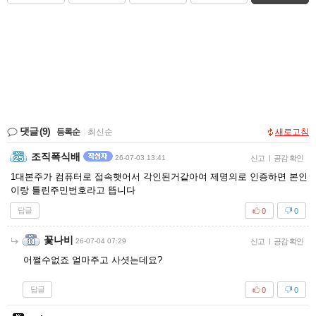
댓글
(9)
등록순
|
최신순
새로고침
조직폭식배
26-07-03 13:41
신고
|
공감 확인
1대본주가 컴퓨터로 접속햇어서 각인된거같아여 제명의로 인증하면 본인
이랑 틀린주민번호라고 뜹니다
답글
0
0
꽃나비
26-07-04 07:29
신고
|
공감 확인
어쩔수없죠 얼마주고 사셧는데요?
답글
0
0