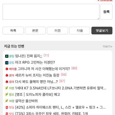
등록
목록
본문
이전
다음
댓글보기
지금 뜨는 인벤
더보기+
[11]
임나은) 진짜 음지;;
클립
마크 RPG 고민하는 이경민?
클립
[85]
그러니까 저 사건 이해했는데 이거지?
메이플
[56]
세르카 뉴비 조지는 미친놈 등장
로아
[57]
다시 봐도 올해의 명언 아님...?
로아
1세대 K7 3.5NA인데 LF쏘나타 2.0NA 기변하면 유류비 절약이 얼마나 될까요..?
차벤
[명조 | 도미노피자 콜라보] 예고
명조
설악산 울산바위
여행
[42%] 소피아 하이웨스트 팬티, L, 스킨 + 옐로우 + 핑크 + 그린 + 블루 + 오렌지 + 카키 + 라벤더, 8개입, 1세트
핫딜
[73%] 3피스 우주인 잠옷 세트, 원컬러, FREE, 1개
핫딜