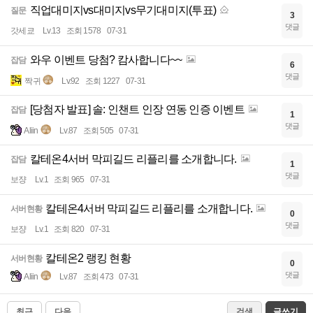
직업대미지vs대미지vs무기대미지(투표)
질문
3
댓글
갓세쿄
Lv.13
조회 1578
07-31
와우 이벤트 당첨? 캄사합니다~~
잡담
6
댓글
짝귀
Lv.92
조회 1227
07-31
[당첨자 발표] 솔: 인챈트 인장 연동 인증 이벤트
잡담
1
댓글
Aliin
Lv.87
조회 505
07-31
칼테온4서버 막피길드 리플리를 소개합니다.
잡담
1
댓글
보쟝
Lv.1
조회 965
07-31
칼테온4서버 막피길드 리플리를 소개합니다.
서버현황
0
댓글
보쟝
Lv.1
조회 820
07-31
칼테온2 랭킹 현황
서버현황
0
댓글
Aliin
Lv.87
조회 473
07-31
최근
다음
검색
글쓰기