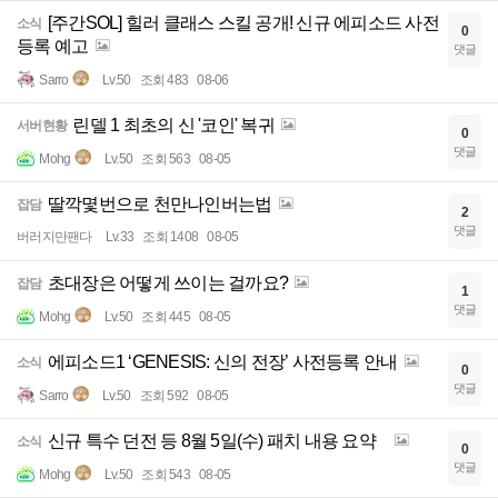
[주간SOL] 힐러 클래스 스킬 공개! 신규 에피소드 사전
소식
0
등록 예고
댓글
Sarro
Lv.50
조회 483
08-06
린델 1 최초의 신 '코인' 복귀
서버현황
0
댓글
Mohg
Lv.50
조회 563
08-05
딸깍몇번으로 천만나인버는법
잡담
2
댓글
버러지만팬다
Lv.33
조회 1408
08-05
초대장은 어떻게 쓰이는 걸까요?
잡담
1
댓글
Mohg
Lv.50
조회 445
08-05
에피소드1 ‘GENESIS: 신의 전장’ 사전등록 안내
소식
0
댓글
Sarro
Lv.50
조회 592
08-05
신규 특수 던전 등 8월 5일(수) 패치 내용 요약
소식
0
댓글
Mohg
Lv.50
조회 543
08-05