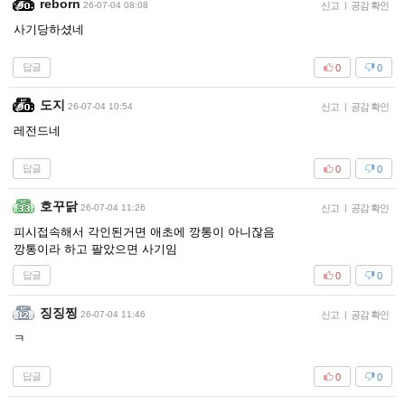
reborn
26-07-04 08:08
신고
|
공감 확인
사기당하셨네
답글
0
0
도지
26-07-04 10:54
신고
|
공감 확인
레전드네
답글
0
0
호꾸닭
26-07-04 11:26
신고
|
공감 확인
피시접속해서 각인된거면 애초에 깡통이 아니잖음
깡통이라 하고 팔았으면 사기임
답글
0
0
징징찡
26-07-04 11:46
신고
|
공감 확인
ㅋ
답글
0
0