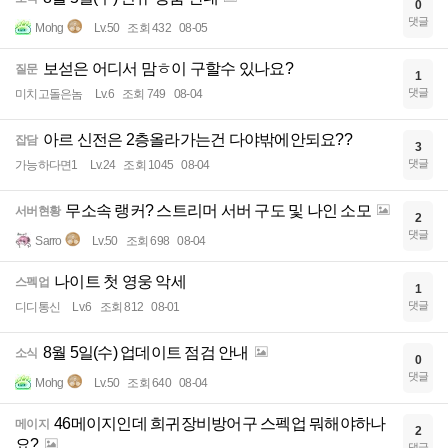
0
댓글
Mohg
Lv.50
조회 432
08-05
보섣은 어디서 맘ㅎ이 구할수 있나요?
질문
1
댓글
미치고돌은놈
Lv.6
조회 749
08-04
아르 신전은 2층올라가는건 다야밖에안되요??
잡담
3
댓글
가능하다면1
Lv.24
조회 1045
08-04
무소속 랭커? 스트리머 서버 구도 및 나인 소모
서버현황
2
댓글
Sarro
Lv.50
조회 698
08-04
나이트 첫 영웅 악세
스펙업
1
댓글
디디통신
Lv.6
조회 812
08-01
8월 5일(수) 업데이트 점검 안내
소식
0
댓글
Mohg
Lv.50
조회 640
08-04
46메이지인데 희귀장비방어구 스펙업 뭐해야하나
메이지
2
요?
댓글