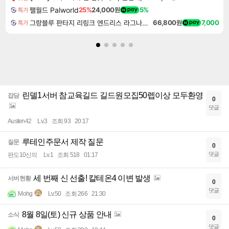
팰월드 Palworld
25%
24,000원
5%
특가
그랑블루 판타지 리링크 엔드리스 라그나로크 Granblue Fantasy Relink Endless Ragnarok
66,800원
7,000
특가
린델1서버 참교육길드 길드원모집50렙이상 모두환영
잡담
0
댓글
Austen42
Lv.3
조회 93
20:17
루테인주문서 제작 질문
질문
0
댓글
판도10신의
Lv.1
조회 518
01:17
세 번째 신 선출! 칼테온4 이변 발생
서버현황
0
댓글
Mohg
Lv.50
조회 266
21:30
8월 8일(토) 신규 상품 안내
소식
0
댓글