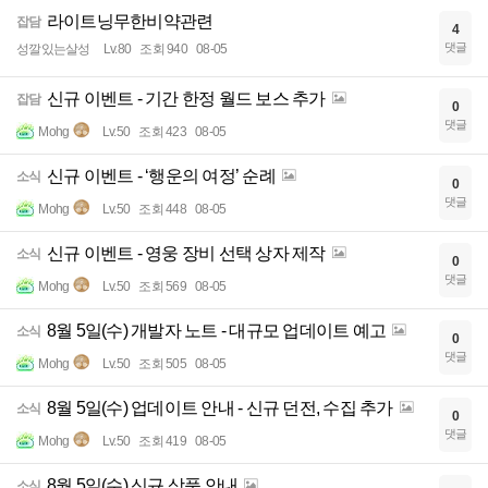
라이트닝무한비약관련
잡담
4
댓글
성깔있는살성
Lv.80
조회 940
08-05
신규 이벤트 - 기간 한정 월드 보스 추가
잡담
0
댓글
Mohg
Lv.50
조회 423
08-05
신규 이벤트 - ‘행운의 여정’ 순례
소식
0
댓글
Mohg
Lv.50
조회 448
08-05
신규 이벤트 - 영웅 장비 선택 상자 제작
소식
0
댓글
Mohg
Lv.50
조회 569
08-05
8월 5일(수) 개발자 노트 - 대규모 업데이트 예고
소식
0
댓글
Mohg
Lv.50
조회 505
08-05
8월 5일(수) 업데이트 안내 - 신규 던전, 수집 추가
소식
0
댓글
Mohg
Lv.50
조회 419
08-05
8월 5일(수) 신규 상품 안내
소식