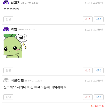
날고기
26-07-04 12:20
신고
|
공감 확인
ㅋㅋㅋㅋㅋ
답글
0
0
곽범
26-07-04 12:29
신고
|
공감 확인
답글
0
0
너로정했
26-07-07 10:04
신고
|
공감 확인
신고해요 사기네 이건 배째라는데 배째줘야죠
답글
0
0
새로고침