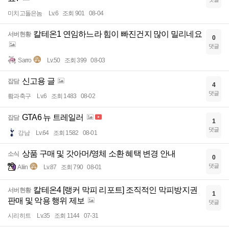
미치고돌은놈
Lv.6
조회 901
08-04
칼테온1 연임하느라 힘이 빠진건지 많이 밀리네요
서버현황
0
댓글
Sarro
Lv.50
조회 399
08-03
신고용 글
잡담
4
댓글
뢐과축구
Lv.6
조회 1483
08-02
GTA6 뉴 트레일러
잡담
1
댓글
강남
Lv.64
조회 1582
08-01
상품 구매 및 갓아머/영체 소환 혜택 변경 안내
소식
0
댓글
Aliin
Lv.87
조회 790
08-01
칼테온4 [랭커 막피 리포트] 조직적인 막피방지권
서버현황
1
판매 및 악용 행위 제보
댓글
시리히트
Lv.35
조회 1144
07-31