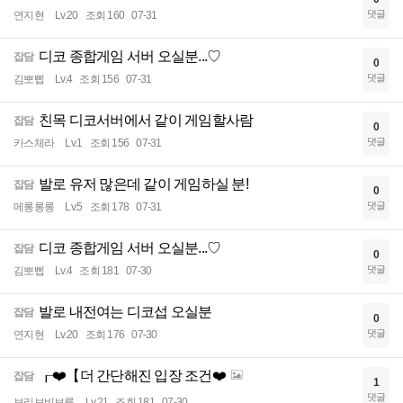
댓글
연지현
Lv.20
조회 160
07-31
디코 종합게임 서버 오실분...♡
잡담
0
댓글
김뽀삡
Lv.4
조회 156
07-31
친목 디코서버에서 같이 게임할사람
잡담
0
댓글
카스체라
Lv.1
조회 156
07-31
발로 유저 많은데 같이 게임하실 분!
잡담
0
댓글
메롱롱롱
Lv.5
조회 178
07-31
디코 종합게임 서버 오실분...♡
잡담
0
댓글
김뽀삡
Lv.4
조회 181
07-30
발로 내전여는 디코섭 오실분
잡담
0
댓글
연지현
Lv.20
조회 176
07-30
┎❤️【더 간단해진 입장 조건❤️
잡담
1
댓글
보리보비보름
Lv.21
조회 181
07-30