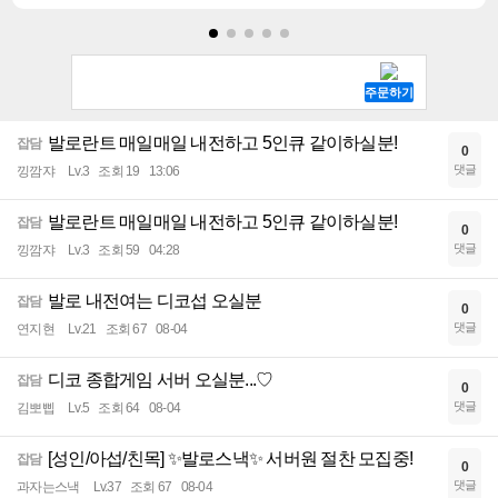
발로란트 매일매일 내전하고 5인큐 같이하실분!
잡담
0
댓글
낑깜쟈
Lv.3
조회 19
13:06
발로란트 매일매일 내전하고 5인큐 같이하실분!
잡담
0
댓글
낑깜쟈
Lv.3
조회 59
04:28
발로 내전여는 디코섭 오실분
잡담
0
댓글
연지현
Lv.21
조회 67
08-04
디코 종합게임 서버 오실분...♡
잡담
0
댓글
김뽀삡
Lv.5
조회 64
08-04
[성인/아섭/친목] ✨발로스낵✨ 서버원 절찬 모집중!
잡담
0
댓글
과자는스낵
Lv.37
조회 67
08-04