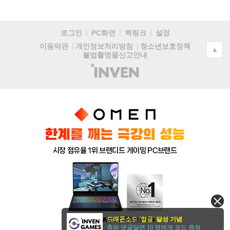
로그인
PC화면
퀵링크
설정
청소년보호정책
이용약관
개인정보처리방침
▲
불법촬영물신고안내
(주)
인
벤
드래곤소드 '압긍' 달성 기념
축하 댓글달면 10 명에게 코드 증정