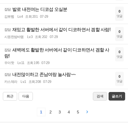
발로 내전여는 디코섭 오실분
잡담
0
댓글
김뽀삡
Lv.4
조회 201
07-29
재밌고 활발한 서버에서 같이 디코하면서 겜할 사람!
잡담
0
댓글
시원한밤바램
Lv.3
조회 202
07-29
새벽에도 활발한 서버에서 같이 디코하면서 겜할 사
잡담
0
람!
댓글
우아핫
Lv.11
조회 195
07-29
내전많이하고 존남여랑 놀사람~~
잡담
0
댓글
카스체라
Lv.1
조회 208
07-29
최근
다음
검색
글쓰기
1
2
3
4
5