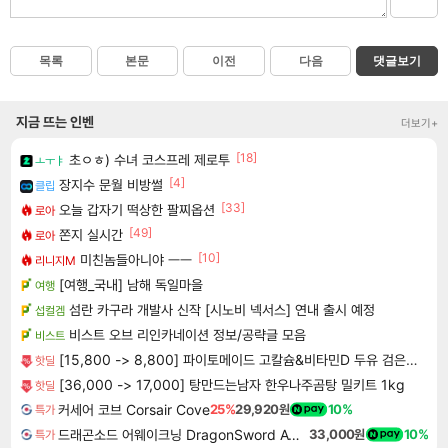
목록
본문
이전
다음
댓글보기
지금 뜨는 인벤
더보기+
[18]
초ㅇㅎ) 수녀 코스프레 제로투
ㅗㅜㅑ
[4]
장지수 문월 비방썰
클립
[33]
오늘 갑자기 떡상한 팔찌옵션
로아
[49]
쫀지 실시간
로아
[10]
미친놈들아니야 ㅡㅡ
리니지M
[여행_국내] 남해 독일마을
여행
섬란 카구라 개발사 신작 [시노비 넥서스] 연내 출시 예정
섭컬겜
비스트 오브 리인카네이션 정보/공략글 모음
비스트
[15,800 -> 8,800] 파이토메이드 고칼슘&비타민D 두유 검은콩 190ml x 24개
핫딜
[36,000 -> 17,000] 탕만드는남자 한우나주곰탕 밀키트 1kg
핫딜
커세어 코브 Corsair Cove
25%
29,920원
10%
특가
드래곤소드 어웨이크닝 DragonSword Awakening
33,000원
10%
특가