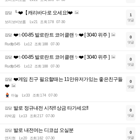
┖❤️【캐리바다로 오세요!❤️
잡담
1
댓글
보리보비보름
Lv.21
조회 178
07-30
❤️✨00-85 발로란트 코어클랜 ✨❤️ [ 3040 위주 ]
잡담
0
댓글
Rudtjs545
Lv.12
조회 188
07-30
❤️✨00-85 발로란트 코어클랜 ✨❤️ [ 3040 위주 ]
잡담
0
댓글
Rudtjs545
Lv.12
조회 188
07-30
❤️게임 친구 필요할때는 11만유저가있는 좋은친구들
잡담
0
❤️
댓글
아놀
Lv.33
조회 174
07-30
발로 정규내전 시작!! 상금 타가세요!!
잡담
0
댓글
라박꼼
Lv.13
조회 217
07-30
발로 내전여는 디코섭 오실분
잡담
0
댓글
연지현
Lv.20
조회 182
07-30