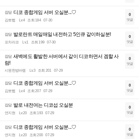
디코 종합게임 서버 오실분...♡
잡담
0
댓글
김뽀삡
Lv.4
조회 184
07-30
발로란트 매일매일 내전하고 5인큐 같이하실분!
잡담
0
댓글
포차라코
Lv.1
조회 199
07-30
새벽에도 활발한 서버에서 같이 디코하면서 겜할 사
잡담
0
람!
댓글
시원한밤바램
Lv.3
조회 201
07-29
디코 종합게임 서버 오실분...♡
잡담
0
댓글
김뽀삡
Lv.4
조회 207
07-29
발로 내전여는 디코섭 오실분
잡담
0
댓글
연지현
Lv.20
조회 193
07-29
디코 종합게임 서버 오실분...♡
잡담
0
댓글
연지현
Lv.20
조회 200
07-29