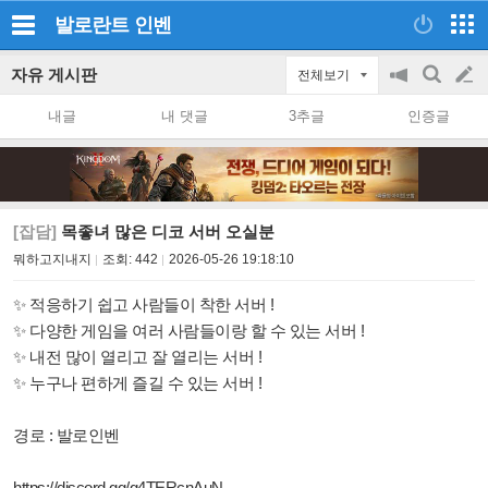
발로란트
인벤
자유 게시판
전체보기
공
검
글
지
색
내글
내 댓글
3추글
인증글
on/off
쓰
기
[잡담]
목좋녀 많은 디코 서버 오실분
뭐하고지내지
조회:
442
2026-05-26 19:18:10
✨ 적응하기 쉽고 사람들이 착한 서버 !
✨ 다양한 게임을 여러 사람들이랑 할 수 있는 서버 !
✨ 내전 많이 열리고 잘 열리는 서버 !
✨ 누구나 편하게 즐길 수 있는 서버 !
경로 : 발로인벤
https://discord.gg/g4TERcnAuN