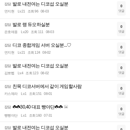
발로 내전여는 디코섭 오실분
잡담
0
댓글
연지현
Lv.21
조회 96
08-03
발로 랭 듀오하실분
잡담
0
댓글
은호애옹
Lv.20
조회 111
08-03
디코 종합게임 서버 오실분...♡
잡담
0
댓글
연지현
Lv.21
조회 124
08-02
발로 내전여는 디코섭 오실분
잡담
0
댓글
김뽀삡
Lv.4
조회 123
08-02
친목 디코서버에서 같이 게임할사람
잡담
0
댓글
카스체라
Lv.1
조회 151
08-01
☘️☘️30,40 대표 빵야단☘️☘️
잡담
0
댓글
빵빵야단
Lv.1
조회 160
07-31
발로 내전여는 디코섭 오실분
잡담
0