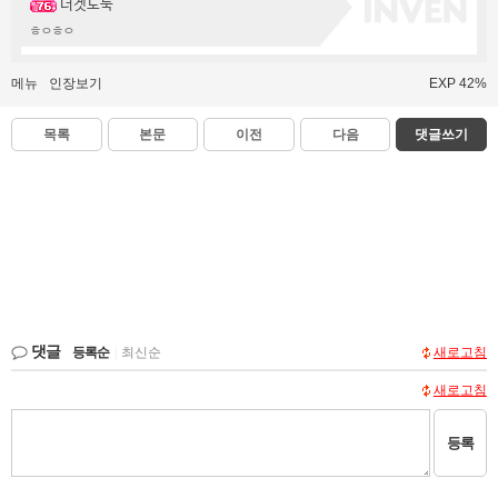
너겟도둑
ㅎㅇㅎㅇ
메뉴
인장보기
EXP 42%
목록
본문
이전
다음
댓글쓰기
댓글
등록순
|
최신순
새로고침
새로고침
등록