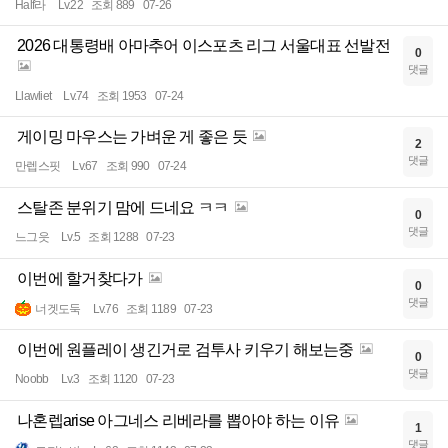
Half라
Lv.22
조회 889
07-26
2026 대통령배 아마추어 이스포츠 리그 서울대표 선발전
0
댓글
Llawliet
Lv.74
조회 1953
07-24
게이밍 마우스는 가벼운 게 좋은 듯
2
댓글
만렙스핏
Lv.67
조회 990
07-24
스탈존 분위기 맘에 드네요 ㅋㅋ
0
댓글
느그읏
Lv.5
조회 1288
07-23
이번에 할거찾다가
0
댓글
너겟도둑
Lv.76
조회 1189
07-23
이번에 원플레이 생긴거로 검투사 키우기 해보는중
0
댓글
Noobb
Lv.3
조회 1120
07-23
나혼렙arise 아그네스 리베라를 뽑아야 하는 이유
1
댓글