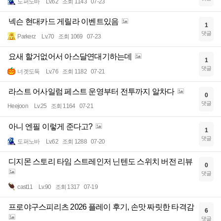
도퍼노바
Lv.62
조회 1143
07-23
넥슨 현대카드 게릴라 이벤트있음
1
댓글
Parkerz
Lv.70
조회 1069
07-23
요새 할거없어서 아스달연대기하는데
1
댓글
너겟도둑
Lv.76
조회 1182
07-21
라스트 어사일럼 페스트 운영부터 전투까지 알차다
0
댓글
Heejoon
Lv.25
조회 1164
07-21
아니 엔필 이렇게 준다고?
1
댓글
도퍼노바
Lv.62
조회 1288
07-20
디지몬 스토리 타임 스트레인저 닌텐도 스위치 버전 리뷰
0
댓글
cast11
Lv.90
조회 1317
07-19
프로야구스피리츠 2026 플레이 후기, 손맛 짜릿한 타격감
6
댓글