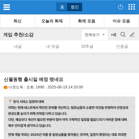
홈
웹진
최신
오늘의 화제
화제 모음
이슈 모음
게임 추천/소감
전체보기
공
검
글
지
색
내글
내 댓글
10추글
인증글
on/off
쓰
기
신월동행 출시일 예정 떴네요
너겟도둑
조회:
1890
2025-06-19 14:33:00