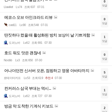
0
댓글
Llawliet
Lv.74
조회 637
07-31
에코스 오브 아인크라드 리뷰
0
댓글
cast11
Lv.90
조회 548
07-31
딴짓하다 켰을 때 활성화된 방치 보상이 날 기쁘게함
1
댓글
도퍼노바
Lv.62
조회 691
07-30
호드 워도 맛은 괜찮네
0
댓글
Noobb
Lv.3
조회 650
07-30
어나더던전 신서버 오픈, 점핑하고 영웅 아바타까지
5
댓글
로테이터커프
Lv.53
조회 619
추천 4
07-30
컨커러스 삼국 부대는 역시...
1
댓글
도퍼노바
Lv.62
조회 727
07-30
방금 막 도착한 기계식 키보드
2