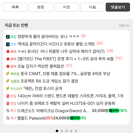
목록
본문
이전
다음
댓글보기
지금 뜨는 인벤
더보기+
[9]
청량하게 콜라 쏟아버리는 유니 ㅋㅋㅋ
클립
[92]
역대급 끝까지간다.사건사고 유튜브 불법 소개팅
정보
[58]
ㅇㅂ) 로사단: 아니 퍼클팟 너무 심하네 예의가 없어(?)
로아
[74]
[벨가르딘 The FIRST] 운영 후기 + 1~3위 공대 축하 Ai짤
로아
[31]
오늘 갑자기 떡상한 팔찌옵션
로아
중국 CXMT, D램 매출 점유율 7%…글로벌 4위로 부상
해외겜
프로젝트 RX 도쿄 게임쇼 참가 결정
섭컬겜
「에린」 컨셉 포스터 공개
아스오라
140cm 자바라 스탠드 핸드폰 태블릿 스마트폰 거치대, 블랙, 1개
핫딜
나이키 줌 보메로 5 메탈릭 실버 HJ3758-001 남자 운동화
핫딜
드래곤소드 어웨이크닝 DragonSword Awakening
33,000원
10%
특가
팰월드 Palworld
25%
24,000원
5%
특가