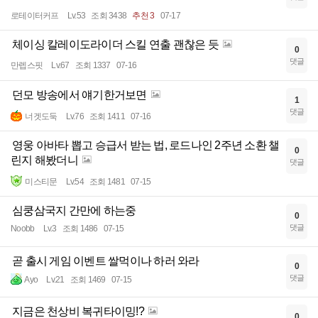
로테이터커프
Lv.53
조회 3438
추천 3
07-17
체이싱 칼레이도라이더 스킬 연출 괜찮은 듯
0
댓글
만렙스핏
Lv.67
조회 1337
07-16
던모 방송에서 얘기한거보면
1
댓글
너겟도둑
Lv.76
조회 1411
07-16
영웅 아바타 뽑고 승급서 받는 법, 로드나인 2주년 소환 챌
0
린지 해봤더니
댓글
미스티문
Lv.54
조회 1481
07-15
심쿵삼국지 간만에 하는중
0
댓글
Noobb
Lv.3
조회 1486
07-15
곧 출시 게임 이벤트 쌀먹이나 하러 와라
0
댓글
Ayo
Lv.21
조회 1469
07-15
지금은 천상비 복귀타이밍!?
0