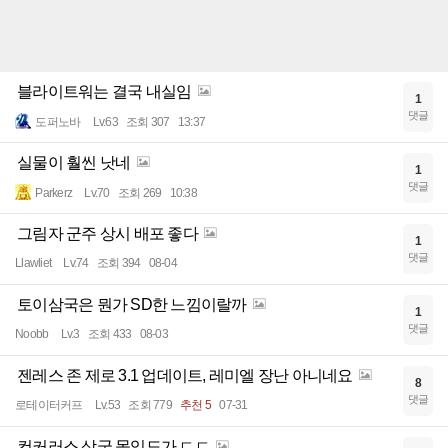
블라이트워는 결국 내실임
1
댓글
도퍼노바
Lv.63
조회 307
13:37
실물이 훨씬 낫네
1
댓글
Parkerz
Lv.70
조회 269
10:38
그림자 군주 상시 배포 좋다
1
댓글
Llawliet
Lv.74
조회 394
08-04
토이삼국은 뭔가 SD한 느낌이랄까
1
댓글
Noobb
Lv.3
조회 433
08-03
젠레스 존 제로 3.1 업데이트, 레미엘 장난 아니네요
8
댓글
로테이터커프
Lv.53
조회 779
추천 5
07-31
컨커러스 삼국 몰입도가 ㄷㄷ