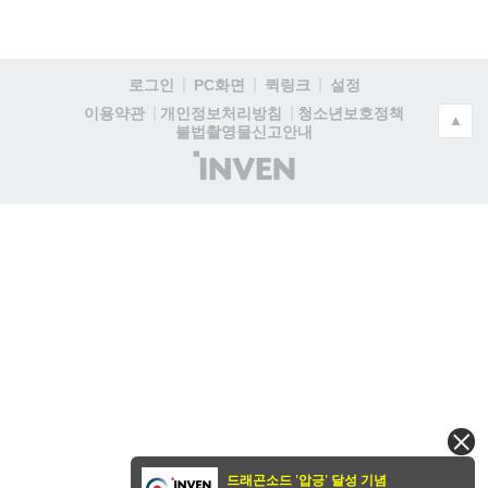
로그인
PC화면
퀵링크
설정
청소년보호정책
이용약관
개인정보처리방침
▲
불법촬영물신고안내
(주)
인
벤
드래곤소드 '압긍' 달성 기념