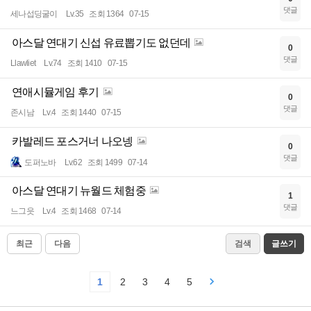
댓글
세나섭딩굴이
Lv.35
조회 1364
07-15
아스달 연대기 신섭 유료뽑기도 없던데
0
댓글
Llawliet
Lv.74
조회 1410
07-15
연애시뮬게임 후기
0
댓글
존시남
Lv.4
조회 1440
07-15
카발레드 포스거너 나오넹
0
댓글
도퍼노바
Lv.62
조회 1499
07-14
아스달 연대기 뉴월드 체험중
1
댓글
느그읏
Lv.4
조회 1468
07-14
최근
다음
검색
글쓰기
1
2
3
4
5