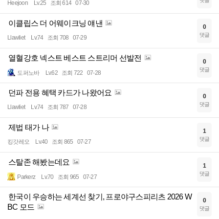
댓글
Heejoon
Lv.25
조회 614
07-30
이클립스 더 어웨이크닝 얘낸
0
댓글
Llawliet
Lv.74
조회 708
07-29
열혈강호 넥스트 베스트 스트리머 선발전
0
댓글
도퍼노바
Lv.62
조회 722
07-28
던파 전용 혜택 카드가 나왔어요
0
댓글
Llawliet
Lv.74
조회 787
07-28
제법 태가 나
1
댓글
킹갓레오
Lv.40
조회 865
07-27
스탈존 해봤는데요
1
댓글
Parkerz
Lv.70
조회 965
07-27
한국이 우승하는 세계선 찾기, 프로야구스피리츠 2026 W
0
BC 모드
댓글