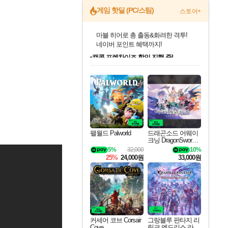
게임 핫딜 (PC/스팀)
스토어+
캡콤 프렌차이즈 할인 진행 중!
몬헌, 바하 등 인기 IP를
할인가에 만나보세요!
인벤게임즈 8월 특별 할인!
드래곤소드: 어웨이크닝 입점!
문명 7 특별 할인!
귀무자: 검의 길 예약 판매 중!
비스트 오브 리인카네이션 정식 출시!
커세어 코브 출시 기념 할인!
더 렐릭 퍼스트 가디언 정식 출시
베데스다 40주년 기념 할인 중!
마블 투혼 파이팅 소울즈 예약 판매 중!
캡콤 일부 상품 상시 할인
스타워즈 은하계 레이서
로블록스 기프트 카드 공식 입점
인기 퍼블리셔 모음!
스팀으로 만나는 드래곤소드!
조선&고려 DLC 출시 예정
10% 할인과
게임프릭 신작 IP
해적'섬'을 발전시키자!
설화x하드코어 액션!
베데스다의 명작들을
마블 히어로 총 출동&화려한 격투!
몬헌 와일즈 & 드래곤즈 도그마2
인벤게임즈에서 10% 추가 적립
Robux를 가장 안전하고
최대 90% 할인가를 만나보세요!
네이버혜택과 함께 만나보세요!
50%할인&추가 적립까지!
이니&베니 혜택까지!
네이버 혜택가와 함께 예약하세요!
할인&네이버혜택으로 만나보세요!
네이버페이 혜택과 만나보세요!
40주년 프로모션으로 만나보세요!
네이버 포인트 혜택까지!
일부 에디션 상시 할인!
혜택으로 예약 판매 중
편안하게 충전하세요
팰월드 Palworld
드래곤소드 어웨이
크닝 DragonSword A
wakening
5%
32,000
10%
25%
24,000원
33,000원
커세어 코브 Corsair
그랑블루 판타지 리
Cove
링크 엔드리스 라그