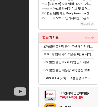
[일러스트] 자매 앨범 | 장난기 가득한 오후의 공원 (리메이크판)
명조
아스오라 성우 정보 및 출연작 모음
아스오라
힐링 탐험 게임 Bearly Awesome 챕터 1 트레일러
PV
비스트 오브 리인카네이션 오픈 트레일러
PV
새로고침
핫딜
게시판
더보기+
23%할인!로지텍 공식 무선 게이밍 키보드 화이트, 갈축
쿠쿠 4중 입체 세척 더슬림 6인용 식기세척기 CDW-D0620TWE
24%할인!벨킨 USB C타입 멀티 허브 아이폰 아이패드 맥북 프로 에어 노트북 호환
37%할인!벨킨 대용량 고속 충전 보조배터리
[148,900 -> 49,724] 고려홍삼정 에브리데이 300포
PC 견적이 궁금하다면?
IT인벤 견적게시판