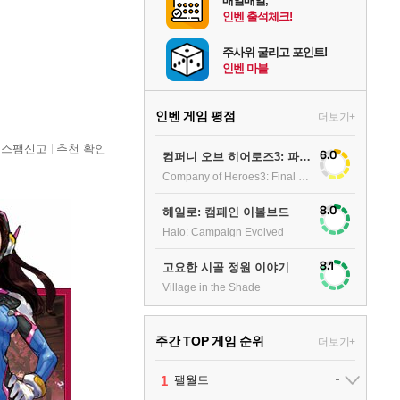
매일매일,
인벤 출석체크!
주사위 굴리고 포인트!
인벤 마블
인벤 게임 평점
더보기+
스팸신고
추천 확인
6.0
컴퍼니 오브 히어로즈3: 파이널 스탠드
Company of Heroes3: Final stand
8.0
헤일로: 캠페인 이볼브드
Halo: Campaign Evolved
8.1
고요한 시골 정원 이야기
Village in the Shade
주간 TOP 게임 순위
더보기+
1
팰월드