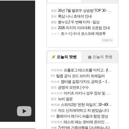
26년 7월 팔로우 상승량 TOP 30 - 월간 치지직
잡담
룩삼 니니 초대석 안내
정보
봉누도2 두 번째 티저 - 일상
클립
2026 치지직 이리대회 오픈컵 안내
정보
초ㅇㅎ) 수녀 코스프레 제로투
ㅗㅜㅑ
더보기+
오늘의 팟벤
오늘의 핫벤
프롤로그 테스트를 마치고.. (feat. 리아)
리밋제로
탈콥 공식 코드 브리치 트레일러
PV
챕터별 길찾기/지도 공략 (1 ~ 12장)
비스트
공명자 모먼트 | 수수
명조
아키츠 아키나 성우 정보 및 주요 필모
아스오라
뉴비 질문
명조
스위치2판 ‘몬헌 와일즈’, 30~40fps 목표 추정
해외겜
저도 신차계약하고 차 받았습니다
차벤
툼레이더 레가시 퍼즐과 함정 영상
PV
테스트 때는 로비에 온라인 기능이 있는데
리밋제로
7년만에 가족여행을 다녀왔습니다.
여행