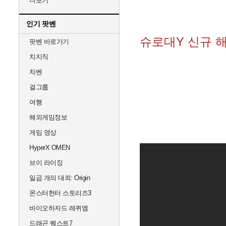
더보기
인기 팟벤
슈로대Y 신규 
팟벤 바로가기
치지직
차벤
걸그룹
여행
해외게임정보
게임 영상
HyperX OMEN
브이 라이징
일곱 개의 대죄: Origin
몬스터헌터 스토리즈3
바이오하자드 레퀴엠
드래곤 퀘스트7