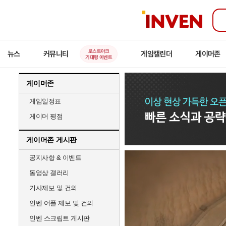
인
벤
로스트아크
뉴스
커뮤니티
게임캘린더
게이머존
기대평 이벤트
게이머존
게임일정표
게이머 평점
게이머존 게시판
공지사항 & 이벤트
동영상 갤러리
기사제보 및 건의
인벤 어플 제보 및 건의
인벤 스크립트 게시판