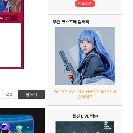
2
어쌔신 크리드: 블랙 플래그 리싱크드
1
투표하기
3
프로야구스피리츠2026
2
4
드래곤소드 : 어웨이크닝
2
추천 코스프레 갤러리
5
블라인드 삼국
1
6
그랑블루 판타지 리링크 - 엔드리스 라그나로크
1
7
리듬 천국 미라클 스타즈
2
8
헤일로: 캠페인 이볼브드
2
9
캡틴 츠바사 2 월드 파이터즈
10
레고 배트맨: 레거시 오브 더 다크 나이트
승리의 여신: 니케 기묭묭지 아르카나: 포
목록
글쓰기
츈 메이트
웹진 LIVE 방송