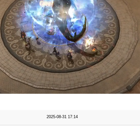
Progress
:
Loaded
:
0%
0%
2025-08-31 17:14