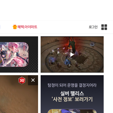
혜택.아이마트
로그인
인
벤
전
체
사
이
트
맵
×