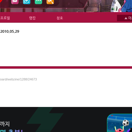
프로필
랭킹
칭호
010.05.29
/board/webzine/1288/24673