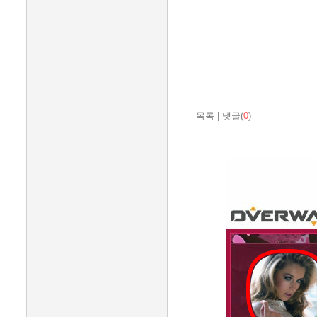
목록
|
댓글(
0
)