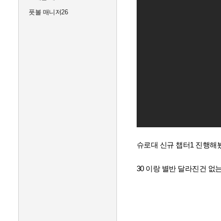
풋볼 매니저26
슈로대 신규 챕터1 진행해봤
30 이랑 별반 달라진건 없