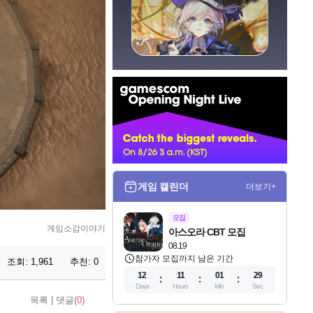
인
벤
배
너
게임 캘린더
더보기+
모집
게임소감이야기
아스오라 CBT 모집
08.19
참가자 모집까지 남은 기간
조회:
1,961
추천:
0
12
11
01
27
Days
Hours
Min
Sec
목록
|
댓글(
0
)