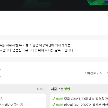
이전페이지
지금 뜨는
팟벤
더보기+
1]
[4]
중국 CXMT, D램 매출 점유율 7%…
펄없의 퍼주는듯하면서 악랄한 
해외겜
검은사막
[1]
[5]
스프레이어들!!
 공략 (36개) - 미식가 도전과제
메모리 3사, 2027년 생산분 완판
D.mon 스킬셋 나왔다
해외겜
오버워치