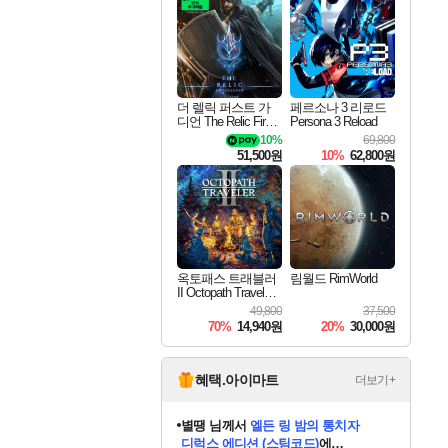
최대 90% 할인가를 만나보세요!
네이버혜택과 함께 만나보세요!
네이버 포인트 혜택까지!
이니&베니 혜택까지!
네이버 혜택가와 함께 예약하세요!
할인&네이버혜택으로 만나보세요!
네이버페이 혜택과 만나보세요!
40주년 프로모션으로 만나보세요!
할인가에 만나보세요!
일부 에디션 상시 할인!
혜택으로 예약 판매 중
편안하게 충전하세요
더 렐릭 퍼스트 가
페르소나 3 리로드
디언 The Relic First
Persona 3 Reload
Guardian
10%
69,800
51,500원
10%
62,800원
옥토패스 트래블러
림월드 RimWorld
II Octopath Traveler I
I
49,800
37,500
70%
14,940원
20%
30,000원
혜택.아이마트
더보기+
별땡
님께서
엘든 링 밤의 통치자
디럭스 에디션 (스팀코드)
에
니코
님께서
(본편포함) 데이브 더
당첨되셨습니다.