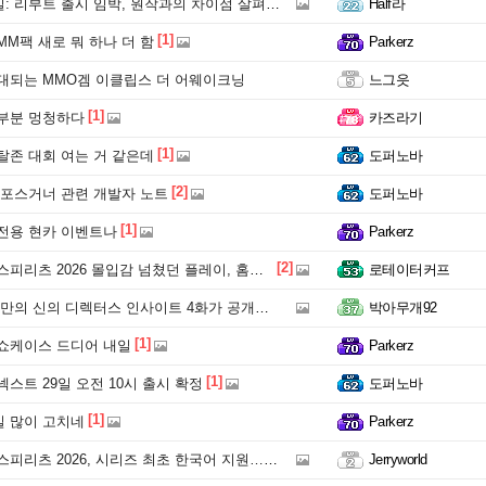
 리부트 출시 임박, 원작과의 차이점 살펴보기
Half라
[1]
M팩 새로 뭐 하나 더 함
Parkerz
대되는 MMO겜 이클립스 더 어웨이크닝
느그읏
[1]
부분 멍청하다
카즈라기
[1]
탈존 대회 여는 거 같은데
도퍼노바
[2]
 포스거너 관련 개발자 노트
도퍼노바
[1]
전용 현카 이벤트나
Parkerz
[2]
츠 2026 몰입감 넘쳤던 플레이, 홈런까지 문제없네
로테이터커프
의 신의 디렉터스 인사이트 4화가 공개되었습니다.
박아무개92
[1]
쇼케이스 드디어 내일
Parkerz
[1]
스트 29일 오전 10시 출시 확정
도퍼노바
[1]
 많이 고치네
Parkerz
 2026, 시리즈 최초 한국어 지원…17년 만에 WBC 모드 부활
Jerryworld