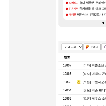
[73]
왔습니다
 업그레이드 아이템 획득 위치 공략 (89개)
무한대 아난타 유출과 
유나 얼굴은 우려했던
섭컬겜
오버워치
[83]
 길드내에서 쿠데타 일어났네
 하루 성우 정보 및 주요 필모
라스트 에포크 시즌5 - 
환카라를 유 에크 교환
PV
검은사막
[8]
골렘 위치 공략 (30개) - 방랑 결투가
 수정, 유물, 외형, 물약 요약
‘GTA 6’ 예판 흥행…
베라서버 1위길드 내 
해외겜
메이플
인증글
번호
19867
[기타]
퍼즐오브 
19866
[정보]
메월드 콘
19865
[토론]
그림자군주
19864
[정보]
넥슨 현대카
19863
[토론]
제우스 오