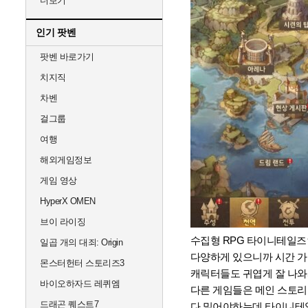
더보기
인기 팟벤
팟벤 바로가기
치지직
차벤
걸그룹
여행
해외게임정보
게임 영상
HyperX OMEN
브이 라이징
수집형 RPG 타이니테일
일곱 개의 대죄: Origin
다양하게 있으니까 시간 가
몬스터헌터 스토리즈3
캐릭터들도 귀엽게 잘 나와
바이오하자드 레퀴엠
다른 게임들은 메인 스토리
드래곤 퀘스트7
다 밀어야하는데 타이니테