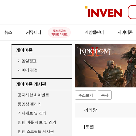
인
벤
로스트아크
뉴스
커뮤니티
게임캘린더
게이머존
기대평 이벤트
게이머존
게임일정표
게이머 평점
게이머존 게시판
공지사항 & 이벤트
주소보기
복사
동영상 갤러리
끼리깡
기사제보 및 건의
인벤 어플 제보 및 건의
[토론]
인벤 스크립트 게시판