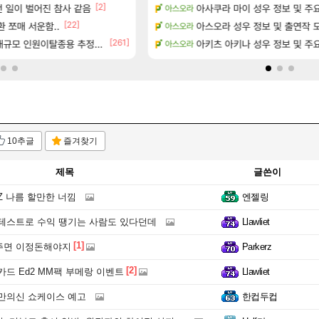
[2]
[5]
앞으로의 예상 (루머)
 일이 벌어진 참사 같음
아사쿠라 마이 성우 정보 및 주
주말패키지 결과.....
아스오라
리니지M
[22]
[29]
서리화신의 분노 티저
 쪼매 서운함..
결국 돌고 돌아 와우
아스오라 성우 정보 및 출연작 
아스오라
와우
[261]
테이크투 “내부 예상 크게 넘어”
대규모 인원이탈종용 추정사건
영웅무기도안 제작 질문
아키츠 아키나 성우 정보 및 주
아스오라
SOL
10추글
즐겨찾기
제목
글쓴이
Z 나름 할만한 너낌
엔젤링
테스트로 수익 땡기는 사람도 있다던데
Llawliet
[1]
면 이정돈해야지
Parkerz
[2]
드 Ed2 MM팩 부메랑 이벤트
Llawliet
만의신 쇼케이스 예고
한컵두컵