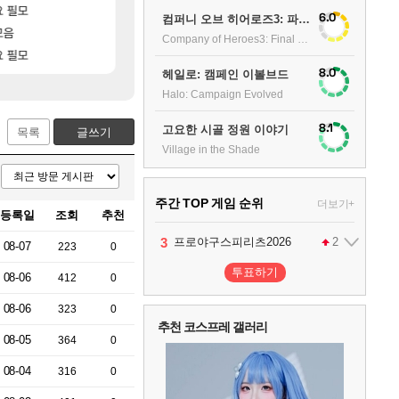
[73]
요 필모
유물칭호 따왔습니다
모든 바우에라 업그레이드 아이템 획득 위치 공략 
비스트
로아
6.0
컴퍼니 오브 히어로즈3: 파이널 스탠드
[83]
모음
아이고... 길드내에서 쿠데타 일어났네
카가미하라 하루 성우 정보 및 주요 필모
아스오라
메이플
Company of Heroes3: Final stand
[8
요 필모
모든 엘리트 골렘 위치 공략 (30개) - 방랑
신규 악세, 수정, 유물, 외형, 물약 요약
비스트
검은사막
8.0
헤일로: 캠페인 이볼브드
Halo: Campaign Evolved
8.1
고요한 시골 정원 이야기
목록
글쓰기
Village in the Shade
주간 TOP 게임 순위
더보기+
등록일
조회
추천
1
2
3
4
팰월드
프로야구스피리츠2026
드래곤소드 : 어웨이크닝
어쌔신 크리드: 블랙 플래그 리싱크드
1
2
2
08-07
223
0
투표하기
08-06
412
0
5
블라인드 삼국
1
08-06
323
0
추천 코스프레 갤러리
08-05
364
0
6
그랑블루 판타지 리링크 - 엔드리스 라그나로크
1
08-04
316
0