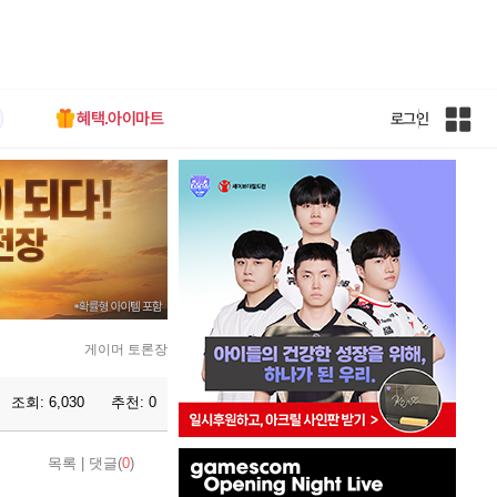
혜택.아이마트
로그인
인
벤
전
체
사
이
트
맵
게이머 토론장
조회:
6,030
추천:
0
인
목록
|
댓글(
0
)
벤
배