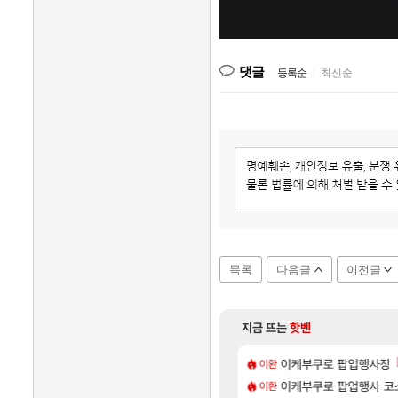
댓글
등록순
|
최신순
목록
다음글
이전글
지금 뜨는
핫벤
[88]
[
욕장
펙으로 삐져서 매주 수로 10만점 치고있으면 ㅋㅋ
아반테 2.0 자연흡기?
이케부쿠로 팝업행사장
차벤
이환
[3]
 넷플릭스에서 예고편 공개 예정
 스킬셋 특전 공개
이케부쿠로 팝업행사 코
모든 요리/작물 책 획득 위치
비스트
이환