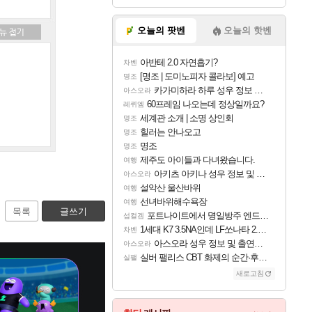
오늘의 팟벤
오늘의 핫벤
아반테 2.0 자연흡기?
차벤
[명조 | 도미노피자 콜라보] 예고
명조
카가미하라 하루 성우 정보 및 주요 필모
아스오라
60프레임 나오는데 정상일까요?
레퀴엠
세계관 소개 | 소명 상인회
명조
힐러는 안나오고
명조
명조
명조
제주도 아이들과 다녀왔습니다.
여행
아키츠 아키나 성우 정보 및 주요 필모
아스오라
설악산 울산바위
여행
선녀바위해수욕장
여행
목록
글쓰기
포트나이트에서 명일방주 엔드필드 [펠리카] 판매 예정
섭컬겜
1세대 K7 3.5NA인데 LF쏘나타 2.0NA 기변하면 유류비 절약이 얼마나 될까요..?
차벤
아스오라 성우 정보 및 출연작 모음
아스오라
실버 팰리스 CBT 화제의 순간·후기 모음
실팰
새로고침