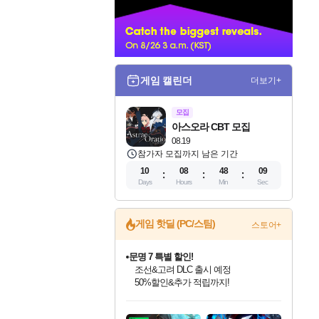
너
게임 캘린더
더보기+
모집
아스오라 CBT 모집
08.19
참가자 모집까지 남은 기간
10
08
48
08
Days
Hours
Min
Sec
게임 핫딜 (PC/스팀)
스토어+
문명 7 특별 할인!
조선&고려 DLC 출시 예정
50%할인&추가 적립까지!
인벤게임즈 8월 특별 할인!
드래곤소드: 어웨이크닝 입점!
마블 투혼 파이팅 소울즈 정식출시!
귀무자: 검의 길 예약 판매 중!
비스트 오브 리인카네이션 정식 출시!
커세어 코브 출시 기념 할인!
더 렐릭 퍼스트 가디언 정식 출시
베데스다 40주년 기념 할인 중!
캡콤 프렌차이즈 할인 진행 중!
캡콤 일부 상품 상시 할인
스타워즈 은하계 레이서
로블록스 기프트 카드 공식 입점
인기 퍼블리셔 모음!
스팀으로 만나는 드래곤소드!
마블 히어로 총 출동&화려한 격투!
10% 할인과
게임프릭 신작 IP
해적'섬'을 발전시키자!
설화x하드코어 액션!
베데스다의 명작들을
몬헌, 바하 등 인기 IP를
몬헌 와일즈 & 드래곤즈 도그마2
인벤게임즈에서 10% 추가 적립
Robux를 가장 안전하고