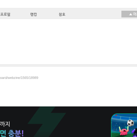
프로필
랭킹
칭호
/board/webzine/1565/18989