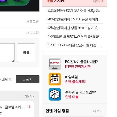
핫딜
게시판
더보기+
31%할인!부산포차 꼬치어묵, 400g, 3봉
28%할인!로지텍 G502 X 유선 게이밍 마우스 블랙
새로고침
42%할인!국내산 생물 초코오징어, 횟감용, 4-5미, 1kg, 1세트
새로고침
아몬드브리즈 6종(NEW 커피 출시) 190ML/950ML 10팩/24팩/48팩 중 택 1
[SKT] 110GB 무제한 요금제 월 체감 15,000원 | 약정 없음 + 첫 달 전액 환급 + 티빙 무료 + 2만 추가 지급(첫 달)
등록
PC 견적이 궁금하다면?
IT인벤 견적게시판
매일매일,
맨위로
글쓰기
인벤 출석체크!
주사위 굴리고 포인트!
더보기+
인벤 마블
[24]
[3]
글로벌 4위로 부상
BM 설계
선녀바위해수욕장
환산 13만 스펙으로 삐져서 매주 수로 10만점 치고있으면
여행
메이플
인벤 게임 평점
더보기+
[3]
?
8월 28일 넷플릭스에서 예고편 공개 예정
D.mon 스킬셋 특전 공개
GTA6
오버워치