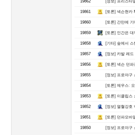
19862
[정보]
프리스타일:
19861
[토론]
넥슨현카 M
19860
[토론]
간만에 기
19859
[토론]
인간은 대
19858
[기타]
숲에서 스
19857
[정보]
카발 레드
19856
[토론]
넥슨 던파
19855
[정보]
프로야구 스피리
19854
[토론]
제우스: 오만
19853
[토론]
이클립스 
19852
[정보]
열혈강호 넥
19851
[토론]
던파모바일
19850
[정보]
프로야구 스피리츠