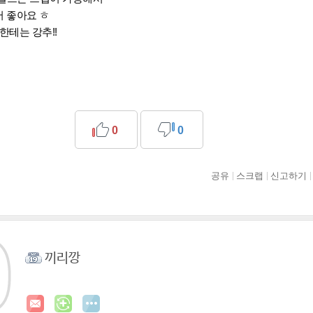
서 좋아요 ㅎ
한테는 강추!!
0
0
공유
스크랩
신고하기
끼리깡