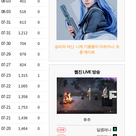
7
리듬 천국 미라클 스타즈
2
08-03
401
0
08-03
516
0
8
헤일로: 캠페인 이볼브드
2
07-31
613
0
07-31
1,212
0
9
캡틴 츠바사 2 월드 파이터즈
07-30
704
0
승리의 여신: 니케 기묭묭지 아르카나: 포
츈 메이트
07-29
979
0
10
레고 배트맨: 레거시 오브 더 다크 나이트
07-27
824
0
웹진 LIVE 방송
07-23
1,315
1
07-22
1,065
0
07-22
1,358
0
07-21
1,753
0
07-21
1,436
0
후추
07-20
1,464
0
달콤레나
LIVE