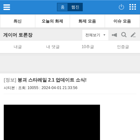
홈
웹진
최신
오늘의 화제
화제 모음
이슈 모음
게이머 토론장
전체보기
공
검
글
지
색
내글
내 댓글
10추글
인증글
on/off
쓰
기
[정보]
붕괴 스타레일 2.1 업데이트 소식!
시티본
조회:
10055
2024-04-01 21:33:56