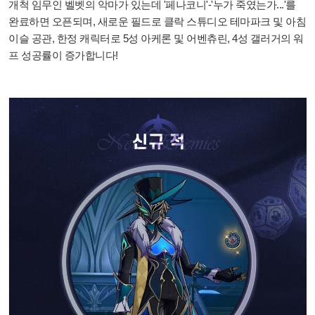
개척 임무인 벨벳의 악마가 있는데 '
페나코니'-'누가 죽였는가...'를
완료하면 오픈되며, 새로운 필드로 클락 스튜디오 테마파크 및 아침
이슬 공관, 한정 캐릭터로 5성 아케론 및 어벤츄린, 4성 갤러거의 워
프 성공률이 증가합니다!