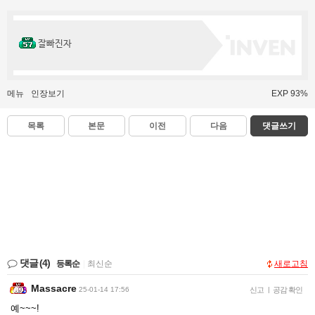
잘빠진자
메뉴
인장보기
EXP 93%
목록
본문
이전
다음
댓글쓰기
댓글
(4)
등록순
|
최신순
새로고침
Massacre
25-01-14 17:56
신고
|
공감 확인
예~~~!