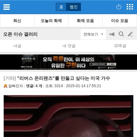
홈
웹진
최신
오늘의 화제
화제 모음
이슈 모음
오픈 이슈 갤러리
전체보기
공
검
글
지
색
내글
내 댓글
10추글
on/off
쓰
기
[기타]
"리버스 온리팬즈"를 만들고 싶다는 미국 가수
잘빠진자
댓글: 4 개
조회:
3314
2025-01-14 17:55:21