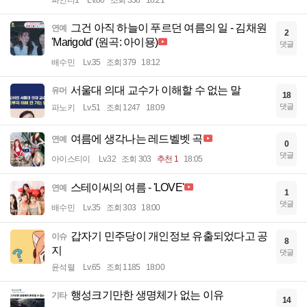
파인더1
Lv.80
조회 358
18:21
그건 아직 하늘이 푸르던 여름의 일 - 김채원
연예
2
'Marigold' (원곡: 아이묭)
댓글
배수민
Lv.35
조회 379
18:12
서울대 의대 교수가 이해할 수 없는 말
유머
18
댓글
파노키
Lv.51
조회 1247
18:09
여름에 생각나는 레드벨벳 곡
연예
0
댓글
아이스티이
Lv.32
조회 303
추천 1
18:05
스테이씨의 여름 - 'LOVE'
연예
1
댓글
배수민
Lv.35
조회 303
18:00
갑자기 민주당이 개인정보 유출되었다고 공
이슈
8
지
댓글
윤석렬
Lv.65
조회 1185
18:00
행성크기만한 생명체가 없는 이유
기타
14