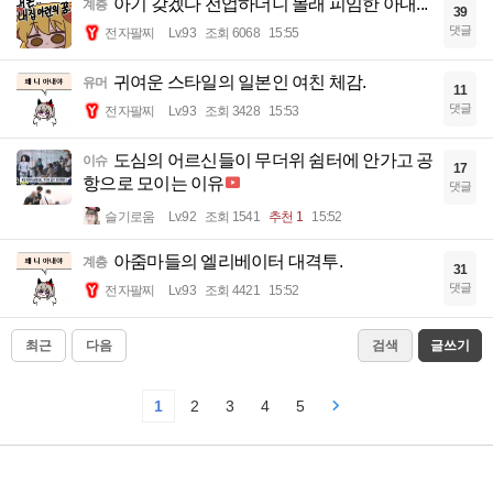
아기 갖겠다 전업하더니 몰래 피임한 아내...
계층
39
댓글
전자팔찌
Lv.93
조회 6068
15:55
귀여운 스타일의 일본인 여친 체감.
유머
11
댓글
전자팔찌
Lv.93
조회 3428
15:53
도심의 어르신들이 무더위 쉼터에 안가고 공
이슈
17
항으로 모이는 이유
댓글
슬기로움
Lv.92
조회 1541
추천 1
15:52
아줌마들의 엘리베이터 대격투.
계층
31
댓글
전자팔찌
Lv.93
조회 4421
15:52
최근
다음
검색
글쓰기
1
2
3
4
5