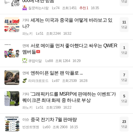
000에 대한 믿음
댓글
질문하는사람
Lv.74
조회 1451
추천 1
16:35
세계는 미국과 중국을 어떻게 바라보고 있
기타
11
나?
댓글
파노키
Lv.51
조회 2244
16:32
서로 메이플 먼저 좋아했다고 싸우는 QWER
연예
1
멤버들
댓글
큐땁이알
Lv.88
조회 1264
16:29
엔하이픈 일본 팬 악플로 ...
연예
7
댓글
라라크로포드
Lv.87
조회 2539
16:28
'그래픽카드를 MSRP에 판매하는 이벤트'가
기타
5
퀘이크콘 최대 화제 중 하나로 부상
댓글
파노키
Lv.51
조회 1599
16:22
중국 전기차 7월 판매량
이슈
23
댓글
빈센트멧젠
Lv.60
조회 2908
16:15