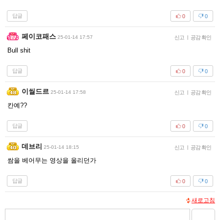
답글
0
0
페이코패스
25-01-14 17:57
신고
|
공감 확인
Bull shit
답글
0
0
이씰드르
25-01-14 17:58
신고
|
공감 확인
칸예??
답글
0
0
데브리
25-01-14 18:15
신고
|
공감 확인
쌈을 베어무는 영상을 올리던가
답글
0
0
새로고침