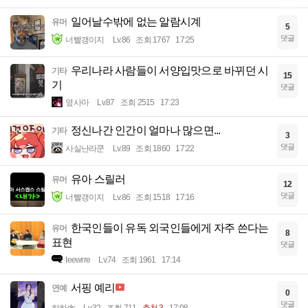
일어날수밖에 없는 알람시계
유머
5
댓글
너빨갱이지
Lv.86
조회 1767
17:25
우리나라 사람들이 서양입맛으로 바뀌던 시
기타
15
기
댓글
옆사마
Lv.87
조회 2515
17:23
정신나간 인간이 얼마나 많으면...
기타
3
댓글
사실난라쿤
Lv.89
조회 1860
17:22
유아 스릴러
유머
12
댓글
너빨갱이지
Lv.86
조회 1518
17:16
한국인들이 유독 외국인들에게 자주 쓴다는
유머
8
표현
댓글
Ieewrre
Lv.74
조회 1961
17:14
서핑 예리
연예
0
댓글