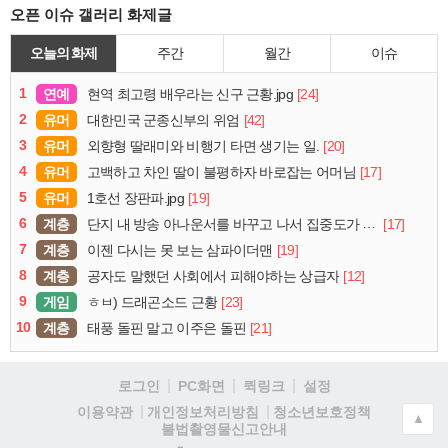
오픈 이슈 갤러리 화제글
오늘의 화제
주간
월간
이슈
1
연예
[24]
현역 최고령 배우라는 신구 근황.jpg
2
유머
[42]
대한민국 군종신부의 위엄
3
유머
[20]
외향형 딸래미와 비행기 타면 생기는 일.
4
유머
[17]
고백하고 차인 딸이 불평하자 바로잡는 어머님
5
유머
[19]
1호선 장판파.jpg
6
계층
[17]
단지 내 방송 아나운서를 바꾸고 나서 집중도가 확 올라갔다는 한 아파트의 안내방송
7
계층
[19]
이젠 다시는 못 보는 삼파이더맨
8
계층
[12]
공자도 말했던 사회에서 피해야하는 상급자
9
게임
[23]
ㅎㅂ) 드래곤소드 근황
10
계층
[21]
태풍 돌핀 말고 이주은 돌핀
로그인
PC화면
퀵링크
설정
청소년보호정책
이용약관
개인정보처리방침
▲
불법촬영물신고안내