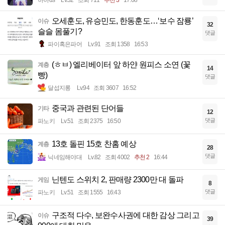
하하ds
Lv.32
조회 711
추천 3
17:08
오세훈도, 유승민도, 한동훈도…‘보수 잠룡’
이슈
32
슬슬 몸풀기?
댓글
파이혹은파어
Lv.91
조회 1358
16:53
(ㅎㅂ) 엘리베이터 앞 하얀 원피스 소연 (꽃
계층
14
빵)
댓글
달섭지롱
Lv.94
조회 3607
16:52
중국과 관련된 단어들
기타
12
댓글
파노키
Lv.51
조회 2375
16:50
13호 돌핀 15호 찬홈 예상
계층
28
댓글
닉네임해야대
Lv.82
조회 4002
추천 2
16:44
닌텐도 스위치 2, 판매량 2300만 대 돌파
게임
8
댓글
파노키
Lv.51
조회 1555
16:43
구조적 다수, 보완수사권에 대한 감상 그리고
이슈
39