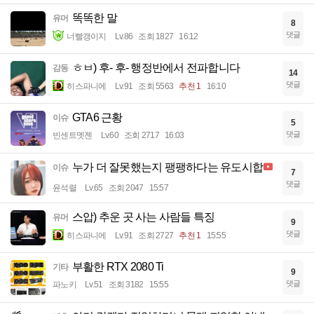
똑똑한 말
유머
8
댓글
너빨갱이지
Lv.86
조회 1827
16:12
ㅎㅂ) 후- 후- 행정반에서 전파합니다
감동
14
댓글
히스파니에
Lv.91
조회 5563
추천 1
16:10
GTA6 근황
이슈
5
댓글
빈센트멧젠
Lv.60
조회 2717
16:03
누가 더 잘못했는지 팽팽하다는 유도시합
이슈
7
댓글
윤석렬
Lv.65
조회 2047
15:57
스압) 추운 곳 사는 사람들 특징
유머
9
댓글
히스파니에
Lv.91
조회 2727
추천 1
15:55
부활한 RTX 2080 Ti
기타
9
댓글
파노키
Lv.51
조회 3182
15:55