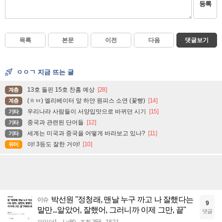
등록
목록
본문
이전
다음
댓글보기
ㅇㅇㄱ 지금 뜨는 글
13호 돌핀 15호 찬홈 예상
[28]
계층
(ㅎㅂ) 엘리베이터 앞 하얀 원피스 소연 (꽃빵)
[14]
계층
우리나라 사람들이 서양입맛으로 바뀌던 시기
[15]
기타
중국과 관련된 단어들
[12]
기타
세계는 미국과 중국을 어떻게 바라보고 있나?
[11]
기타
야! 3등도 잘한 거야!
[10]
유머
박선원 "정청래, 맨날 누구 까고 나 잘했다는
이슈
9
말만...알았어, 잘했어, 그러니까 이제 그만, 끝"
댓글