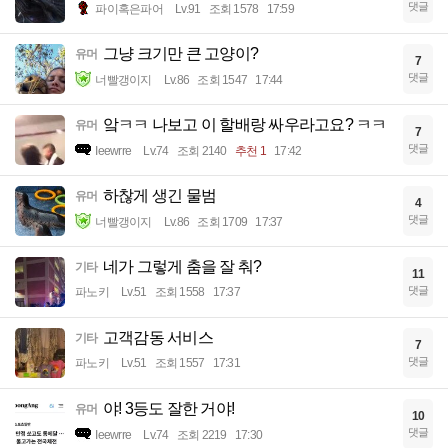
댓글
파이혹은파어
Lv.91
조회 1578
17:59
그냥 크기만 큰 고양이?
유머
7
댓글
너빨갱이지
Lv.86
조회 1547
17:44
앜ㅋㅋ 나보고 이 할배랑 싸우라고요? ㅋㅋ
유머
7
댓글
Ieewrre
Lv.74
조회 2140
추천 1
17:42
하찮게 생긴 물범
유머
4
댓글
너빨갱이지
Lv.86
조회 1709
17:37
네가 그렇게 춤을 잘 춰?
기타
11
댓글
파노키
Lv.51
조회 1558
17:37
고객감동 서비스
기타
7
댓글
파노키
Lv.51
조회 1557
17:31
야! 3등도 잘한 거야!
유머
10
댓글
Ieewrre
Lv.74
조회 2219
17:30