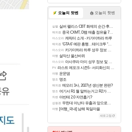
오늘의 팟벤
오늘의 핫벤
실버 팰리스 CBT 화제의 순간·후기 모음
실팰
중국 CXMT, D램 매출 점유율 7%…글로벌 4위로 부상
해외겜
캐릭터 소개 - 카가미하라 하루
아스오라
‘GTA 6’ 예판 흥행…테이크투 “내부 예상 크게 넘어”
해외겜
카가미하라 하루 성우 정보 및 주요 필모
아스오라
설악산 울산바위
여행
아사쿠라 마이 성우 정보 및 주요 필모
아스오라
라스트 에포크 시즌5 - 서리화신의 분노 티저
PV
운문댐
여행
명조
명조
메모리 3사, 2027년 생산분 완판?
해외겜
여기서 R1 뭘 말하는거고 R2가 뭘말하는걸까요?
명조
아반테 2.0 자연흡기?
차벤
무한대 아난타 유출과 앞으로의 예상 (루머)
섭컬겜
[여행_국내] 남해 독일마을
여행
새로고침