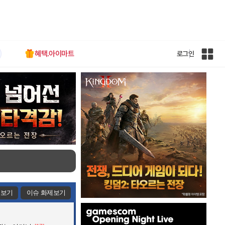
혜택.아이마트
로그인
인
벤
전
체
사
이
트
맵
제보기
이슈 화제보기
인
벤
배