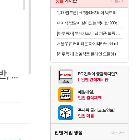
핫딜
게시판
더보기+
1,000원쿠폰] [60펫(40+20)] 더 빅토리아 탄산수/탄산음료 500mlx60펫 (총3박스/분리배송)
더미식 밥알이 살아있는 백미밥 200g 24개 외 잡곡밥류,덮밥소스7종 외
[하루특가] 부케가르니 딥 퍼퓸 볼륨 바디워시 화이트머스크, 1L, 1개
서울우유 커피타운 아메리카노 350ml 20개 등 행사 모음전
[하루특가] 천일식품 플레인 오믈렛 (냉동)
PC 견적이 궁금하다면?
IT인벤 견적게시판
매일매일,
인벤 출석체크!
주사위 굴리고 포인트!
인벤 마블
인벤 게임 평점
더보기+