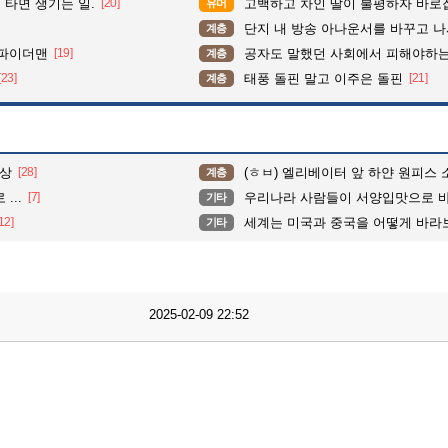
타면 생기는 일.
[20]
고백하고 차인 딸이 불평하자 바로
유머
단지 내 방송 아나운서를 바꾸고 나서 집중도가 확 올라갔다는 한
계층
삼파이더맨
[19]
공자도 말했던 사회에서 피해야하
계층
[23]
태풍 돌핀 말고 이주은 돌핀
[21]
계층
예상
[28]
(ㅎㅂ) 엘리베이터 앞 하얀 원피스 소
계층
...
[7]
우리나라 사람들이 서양입맛으로 
기타
12]
세계는 미국과 중국을 어떻게 바라
기타
2025-02-09 22:52