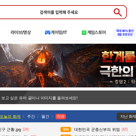
Submit
최대 90% 할인
라이브/영상
게이밍/IT
게임스토어
8월 프로모션
 보고 싶은 유머 글이나 이미지를 올려보세요!
오늘의 화제
주간
월간
이슈
지난 화
구 근황.jpg
[24]
대한민국 군종신부의 위엄
[42]
유머