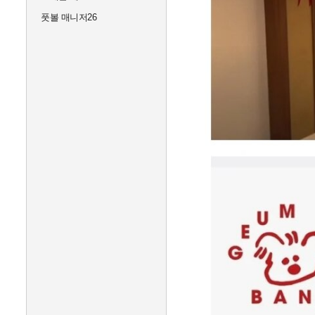
풋볼 매니저26