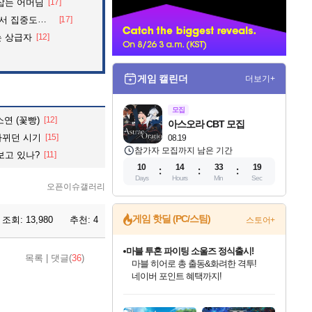
잡는 어머님
[17]
너
 아파트의 안내방송
[17]
는 상급자
[12]
게임 캘린더
더보기+
모집
연 (꽃빵)
[12]
아스오라 CBT 모집
바뀌던 시기
[15]
08.19
참가자 모집까지 남은 기간
보고 있나?
[11]
10
14
33
18
Days
Hours
Min
Sec
오픈이슈갤러리
게임 핫딜 (PC/스팀)
조회:
13,980
추천:
4
스토어+
마블 투혼 파이팅 소울즈 정식출시!
목록
|
댓글(
36
)
마블 히어로 총 출동&화려한 격투!
네이버 포인트 혜택까지!
인벤게임즈 8월 특별 할인!
드래곤소드: 어웨이크닝 입점!
문명 7 특별 할인!
귀무자: 검의 길 예약 판매 중!
비스트 오브 리인카네이션 정식 출시!
커세어 코브 출시 기념 할인!
더 렐릭 퍼스트 가디언 정식 출시
베데스다 40주년 기념 할인 중!
캡콤 프렌차이즈 할인 진행 중!
캡콤 일부 상품 상시 할인
스타워즈 은하계 레이서
로블록스 기프트 카드 공식 입점
인기 퍼블리셔 모음!
스팀으로 만나는 드래곤소드!
조선&고려 DLC 출시 예정
10% 할인과
게임프릭 신작 IP
해적'섬'을 발전시키자!
설화x하드코어 액션!
베데스다의 명작들을
몬헌, 바하 등 인기 IP를
몬헌 와일즈 & 드래곤즈 도그마2
인벤게임즈에서 10% 추가 적립
Robux를 가장 안전하고