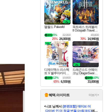
최대 90% 할인가를 만나보세요!
네이버혜택과 함께 만나보세요!
50%할인&추가 적립까지!
이니&베니 혜택까지!
네이버 혜택가와 함께 예약하세요!
할인&네이버혜택으로 만나보세요!
네이버페이 혜택과 만나보세요!
40주년 프로모션으로 만나보세요!
할인가에 만나보세요!
일부 에디션 상시 할인!
혜택으로 예약 판매 중
편안하게 충전하세요
팰월드 Palworld
옥토패스 트래블러
II Octopath Traveler I
I
5%
32,000
49,800
25%
24,000원
70%
14,940원
디제이맥스 리스펙
드래곤소드 어웨이
트 V 블루아카이브
크닝 DragonSword A
팩 DJMAX RESPE
wakening
12%
19,800
10%
CT V Blue Archive P
65%
6,930원
33,000원
ack DLC
혜택.아이마트
더보기+
니코
님께서
(본편포함) 데이브 더
다이버 인 더 정글 번들 (스팀코드)
에