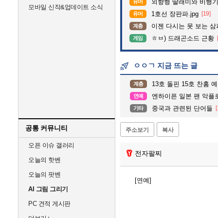
외향형 딸래미와 비행기 
유머
모바일 신작&업데이트 소식
1호선 장판파.jpg
[19]
유머
이젠 다시는 못 보는 
계층
ㅎㅂ) 드래곤소드 근황
게임
ㅇㅇㄱ 지금 뜨는 글
13호 돌핀 15호 찬홈 
계층
엔하이픈 일본 팬 악플로 
연예
중국과 관련된 단어들
[
기타
공통 커뮤니티
주소보기
복사
오픈 이슈 갤러리
전자팔찌
오늘의 핫벤
오늘의 팟벤
[연예]
AI 그림 그리기
PC 견적 게시판