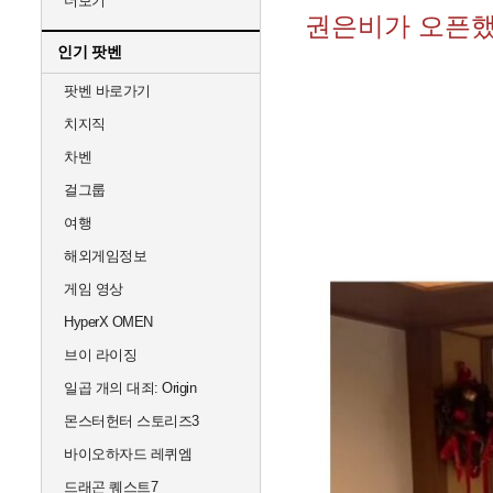
더보기
권은비가 오픈했
인기 팟벤
팟벤 바로가기
치지직
차벤
걸그룹
여행
해외게임정보
게임 영상
HyperX OMEN
브이 라이징
일곱 개의 대죄: Origin
몬스터헌터 스토리즈3
바이오하자드 레퀴엠
드래곤 퀘스트7