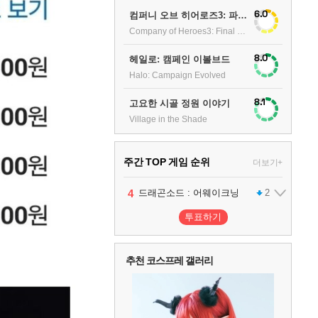
6.0
컴퍼니 오브 히어로즈3: 파이널 스탠드
Company of Heroes3: Final stand
8.0
헤일로: 캠페인 이볼브드
Halo: Campaign Evolved
8.1
고요한 시골 정원 이야기
Village in the Shade
주간 TOP 게임 순위
더보기+
1
2
3
4
팰월드
프로야구스피리츠2026
드래곤소드 : 어웨이크닝
어쌔신 크리드: 블랙 플래그 리싱크드
1
2
2
투표하기
5
블라인드 삼국
1
추천 코스프레 갤러리
6
그랑블루 판타지 리링크 - 엔드리스 라그나로크
1