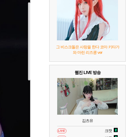
7
리듬 천국 미라클 스타즈
2
8
헤일로: 캠페인 이볼브드
2
9
캡틴 츠바사 2 월드 파이터즈
그 비스크돌은 사랑을 한다 코마 키타가
와 마린 리즈큥 ver
10
레고 배트맨: 레거시 오브 더 다크 나이트
웹진 LIVE 방송
김츠유
크캣
LIVE