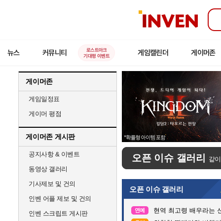
인
벤
로스트아크
뉴스
커뮤니티
게임캘린더
게이머존
기대평 이벤트
게이머존
게임일정표
게이머 평점
게이머존 게시판
공지사항 & 이벤트
오픈 이슈 갤러리
같이
동영상 갤러리
기사제보 및 건의
오픈 이슈 갤러리
인벤 어플 제보 및 건의
현역 최고령 배우라는 신
연예
인벤 스크립트 게시판