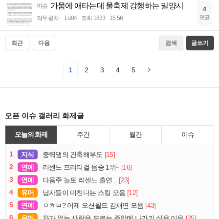
가뭄에 애타는데 물축제 강행하는 밀양시
이슈
4
댓글
작두콩차
Lv.84
조회 1823
15:56
최근
다음
검색
글쓰기
1
2
3
4
5
오픈 이슈 갤러리 화제글
오늘의 화제
주간
월간
이슈
1
지식
[15]
중력댐의 건축해부도
2
연예
[16]
리센느 프리티걸 음중 1위~
3
연예
[23]
다음주 놀토 리센느 출연...
4
유머
[12]
남자들이 미친다는 스킬 모음
5
연예
[43]
ㅇㅎㅂ? 어제 오션월드 김채연 모음
6
유머
[25]
차가 없는 사람은 모르는 주말에 나가기 싫은 이유