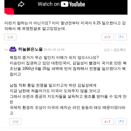
이런거 말하는거 아닌가요? 이미 몇년전부터 미국이 6.25 일으켰다고 강
의해서 꽤 유명한걸로 알고있었는데..
답글
0
1
하늘붉은노을
25-02-18 12:06
신고
|
공감 확인
북침의 증거가 무슨 말인지 이해가 되지 않으시나요?
이승만이 집권하고 있던 대한민국이, 김일성이 빨갱이 국가로 만든 북
조선을 1950년 6월 25일 새벽에 먼저 침략해서 전쟁을 일으켰다가 북
침이고
남침 적화 통일 전쟁을 일으키고자 하던 김일성에게
지금 남한에 쳐들어가도 미국이 도와주지 않을 것이고
그래서 쏘련과 중공의 지도자들을 설득하고 원조를 받아올 수 있게 만
든
국제적 환경의 조성이 미국의 에치슨 라인 등등의 태도 때문이었다라
고
답글
2
0