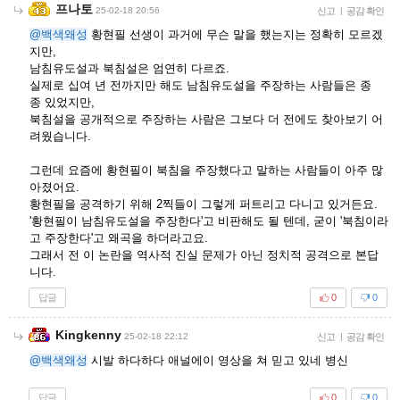
프나토
25-02-18 20:56
신고
|
공감 확인
@백색왜성
황현필 선생이 과거에 무슨 말을 했는지는 정확히 모르겠
지만,
남침유도설과 북침설은 엄연히 다르죠.
실제로 십여 년 전까지만 해도 남침유도설을 주장하는 사람들은 종
종 있었지만,
북침설을 공개적으로 주장하는 사람은 그보다 더 전에도 찾아보기 어
려웠습니다.
그런데 요즘에 황현필이 북침을 주장했다고 말하는 사람들이 아주 많
아졌어요.
황현필을 공격하기 위해 2찍들이 그렇게 퍼트리고 다니고 있거든요.
'황현필이 남침유도설을 주장한다'고 비판해도 될 텐데, 굳이 '북침이라
고 주장한다'고 왜곡을 하더라고요.
그래서 전 이 논란을 역사적 진실 문제가 아닌 정치적 공격으로 본답
니다.
답글
0
0
Kingkenny
25-02-18 22:12
신고
|
공감 확인
@백색왜성
시발 하다하다 애널에이 영상을 쳐 믿고 있네 병신
답글
0
0