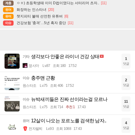
ㅇㅎ) 초등학생때 이미 D컵이였다는 서터리머 츠자..
[11]
계층
화장하는 인스타녀
[20]
유머
챗지피티 불매 선언한 유튜버
[6]
유머
건강보험 '충격'…5년 흑자 중단
[11]
이슈
생각보다 안좋은 라이너 건강 상태
기타
1
댓글
옆사마
Lv.87
조회 180
17:52
충주맨 근황
이슈
2
댓글
원스타조
Lv.75
조회 406
17:52
뉴박새끼들은 진짜 선이라는걸 모르나
이슈
11
댓글
원스타조
Lv.75
조회 714
추천 1
17:43
12살이 나오는 포르노를 검색한 남자..
유머
4
댓글
전자팔찌
Lv.93
조회 1088
17:43