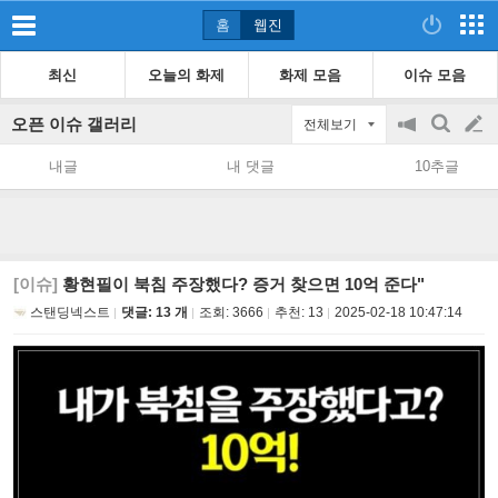
홈
웹진
최신
오늘의 화제
화제 모음
이슈 모음
오픈 이슈 갤러리
전체보기
공
검
글
지
색
내글
내 댓글
10추글
on/off
쓰
기
[이슈]
황현필이 북침 주장했다? 증거 찾으면 10억 준다"
스탠딩넥스트
댓글: 13 개
조회:
3666
추천:
13
2025-02-18 10:47:14