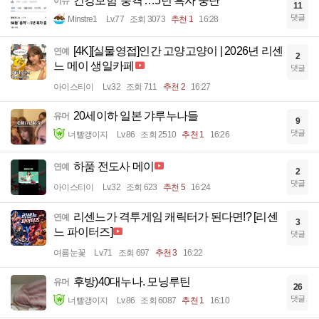
건강보험 '충격'…5년 흑자 중단
이슈
11
댓글
Minstre1
Lv.77
조회 3073
추천 1
16:28
[4K][실물영접]인간 고양고양이 | 2026년 리센
연예
2
느 메이 생일카페
댓글
아이스티이
Lv.32
조회 711
추천 2
16:27
20세이하 일본 갸루누나들
유머
9
댓글
너빨갱이지
Lv.86
조회 2510
추천 1
16:26
하품 전도사 메이
연예
2
댓글
아이스티이
Lv.32
조회 623
추천 5
16:24
리센느가 격투게임 캐릭터가 된다면!? [리센
연예
3
느 파이터즈]
댓글
여름눈꽃
Lv.71
조회 697
추천 3
16:22
후방)40대누나. 모닝루틴
유머
26
댓글
너빨갱이지
Lv.86
조회 6087
추천 1
16:10