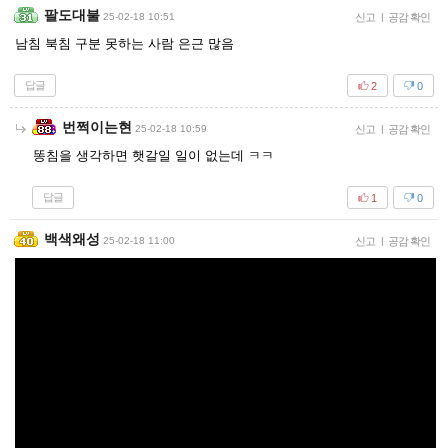
팔도대불
25-02-18 10:51
신고
|
공감 확인
남침 북침 구분 못하는 사람 은근 많음
답글
2
0
번쩍이는현
25-02-18 10:59
신고
|
공감 확인
똥침을 생각하면 햇갈일 일이 없는데 ㅋㅋ
답글
1
0
백색왜성
25-02-18 11:00
신고
|
공감 확인