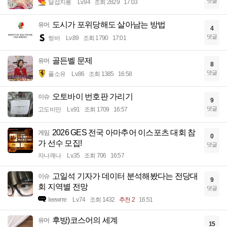
댓글
달섭지롱
Lv.94
조회 2829
17:03
도시가 포위당해도 살아남는 방법
유머
4
댓글
썽바
Lv.89
조회 1790
17:01
골든벨 문제
유머
8
댓글
풀소유
Lv.86
조회 1385
16:58
오토바이 번호판 가리기
이슈
9
댓글
고도비만
Lv.91
조회 1709
16:57
2026 GES 전국 아마추어 이스포츠 대회 참
게임
0
가 선수 모집!
댓글
자나깨나
Lv.35
조회 706
16:57
고일석 기자가 데이터 분석해봤다는 전당대
이슈
9
회 지역별 전망
댓글
Ieewrre
Lv.74
조회 1432
추천 2
16:51
후방)코스어의 세계
유머
15