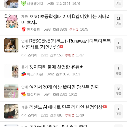
댓글
너빨갱이지
Lv.86
조회 2724
16:46
ㅇㅎ) 초등학생때 이미 D컵이였다는 서터리
계층
11
머 츠자..
댓글
전자팔찌
Lv.93
조회 3908
추천 1
16:45
RESCENE(리센느) - Runaway | 다독다독독
연예
1
서콘서트 (경인방송)
댓글
아이스티이
Lv.32
조회 550
추천 2
16:37
챗지피티 불매 선언한 유튜버
유머
6
댓글
미스터사탄
Lv.92
조회 3376
16:33
여기서 30개 이상 봤다면 당신은 진짜
연예
33
댓글
달섭지롱
Lv.94
조회 2882
16:32
리센느 AI 애니로 만든 리마인 헌정영상
계층
1
댓글
아이스티이
Lv.32
조회 883
추천 2
16:30