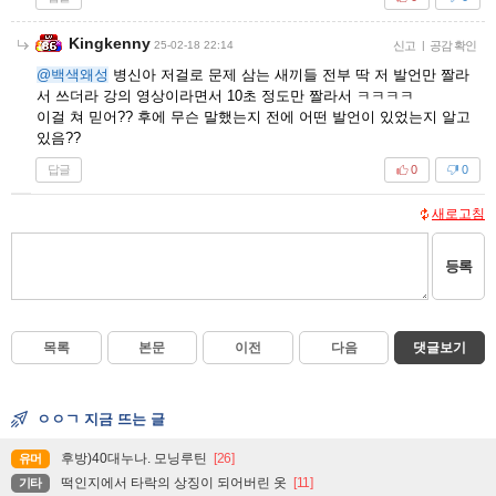
Kingkenny
25-02-18 22:14
신고
|
공감 확인
@백색왜성
병신아 저걸로 문제 삼는 새끼들 전부 딱 저 발언만 짤라
서 쓰더라 강의 영상이라면서 10초 정도만 짤라서 ㅋㅋㅋㅋ
이걸 쳐 믿어?? 후에 무슨 말했는지 전에 어떤 발언이 있었는지 알고
있음??
답글
0
0
새로고침
등록
목록
본문
이전
다음
댓글보기
ㅇㅇㄱ 지금 뜨는 글
후방)40대누나. 모닝루틴
[26]
유머
떡인지에서 타락의 상징이 되어버린 옷
[11]
기타