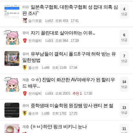
일본축구협회, 대한축구협회 성 접대 의혹 심
이슈
4
판 조사"
댓글
슬기로움
Lv.92
조회 453
17:41
자기 꼴린대로 살아야하는 이유...
유머
6
댓글
전자팔찌
Lv.93
조회 984
17:39
유부남들이 갤럭시 폴드8 구매 허락 받는 유
유머
7
일한방법
댓글
풀소유
Lv.86
조회 1149
17:34
ㅇㅎ) 친딸이 롸끈한 AV여배우가 된 할리우
계층
14
드 배우...
댓글
전자팔찌
Lv.93
조회 2005
추천 1
17:30
중학생때 미술학원 원장쌤 망사 팬티 본 썰
유머
13
댓글
풀소유
Lv.86
조회 1781
17:25
(ㅎㅂ) 하얀 핑크 비키니 눈나
계층
11