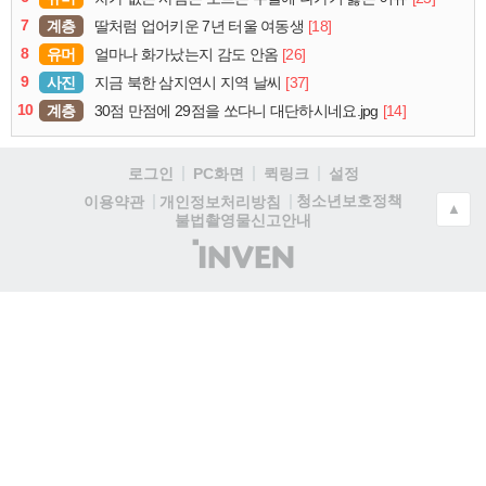
7
계층
[18]
딸처럼 업어키운 7년 터울 여동생
8
유머
[26]
얼마나 화가났는지 감도 안옴
9
사진
[37]
지금 북한 삼지연시 지역 날씨
10
계층
[14]
30점 만점에 29점을 쏘다니 대단하시네요.jpg
로그인
PC화면
퀵링크
설정
청소년보호정책
이용약관
개인정보처리방침
▲
불법촬영물신고안내
(주)
인
벤