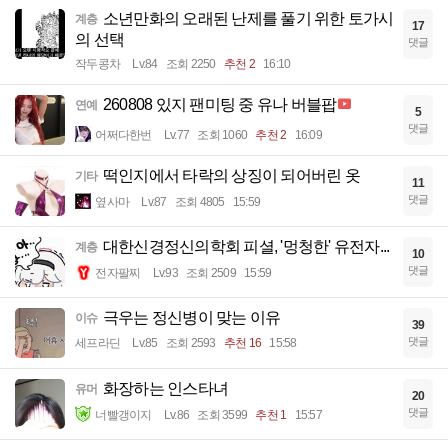
소년만화의 오래된 난제를 풀기 위한 토가시
계층
17
의 선택
댓글
작두콩차
Lv.84
조회 2250
추천 2
16:10
260808 있지 팬미팅 중 유나 버블팝
연예
5
댓글
어쩌다한번
Lv.77
조회 1060
추천 2
16:09
떡인지에서 타락의 상징이 되어버린 옷
기타
11
댓글
옆사마
Lv.87
조회 4805
15:59
대한신경정신의학회 피셜, '멍청한' 유전자...
계층
10
댓글
전자팔찌
Lv.93
조회 2509
15:59
극우는 정신병이 맞는 이유
이슈
39
댓글
세프라딘
Lv.85
조회 2593
추천 16
15:58
화장하는 인스타녀
유머
20
댓글
너빨갱이지
Lv.86
조회 3599
추천 1
15:57