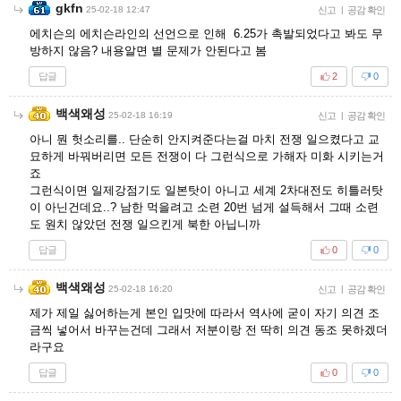
gkfn
25-02-18 12:47
신고
|
공감 확인
에치슨의 에치슨라인의 선언으로 인해 6.25가 촉발되었다고 봐도 무
방하지 않음? 내용알면 별 문제가 안된다고 봄
답글
2
0
백색왜성
25-02-18 16:19
신고
|
공감 확인
아니 뭔 헛소리를.. 단순히 안지켜준다는걸 마치 전쟁 일으켰다고 교
묘하게 바꿔버리면 모든 전쟁이 다 그런식으로 가해자 미화 시키는거
죠
그런식이면 일제강점기도 일본탓이 아니고 세계 2차대전도 히틀러탓
이 아닌건데요..? 남한 먹을려고 소련 20번 넘게 설득해서 그때 소련
도 원치 않았던 전쟁 일으킨게 북한 아닙니까
답글
0
0
백색왜성
25-02-18 16:20
신고
|
공감 확인
제가 제일 싫어하는게 본인 입맛에 따라서 역사에 굳이 자기 의견 조
금씩 넣어서 바꾸는건데 그래서 저분이랑 전 딱히 의견 동조 못하겠더
라구요
답글
0
0