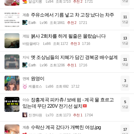
댓글
달섭지롱
Lv.94
조회 1710
추천 2
17:21
주유소에서 기름 넣고 차 고장 났다는 차주
계층
11
댓글
Earth
Lv.96
조회 1861
추천 2
17:21
붉사 2회차를 하게 될줄은 몰랐습니다
게임
13
댓글
바람을베다
Lv.86
조회 1172
추천 3
17:16
옛 조상님들의 지혜가 담긴 경복궁 배수설계
지식
11
댓글
Earth
Lv.96
조회 1206
추천 1
17:16
원영이
연예
3
댓글
케를로스
Lv.86
조회 692
17:12
장흥계곡 피카츄 / 보배 펌 - 계곡 물 흐르고
이슈
5
있는데 무단 220V 전기선 설치
댓글
진겟타원
Lv.70
조회 1173
추천 1
17:04
수락산 계곡 갔다가 개빡친 여성.jpg
계층
17