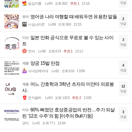
댓글
달섭지롱
Lv.94
조회 602
추천 1
13:16
영어권 나라 여행할 때 배워두면 유용한 말들
유머
2
댓글
사실난라쿤
Lv.89
조회 380
13:15
일본 만화 공식으로 무료로 볼 수 있는 사이
이슈
3
트
댓글
벗바
Lv.96
조회 674
추천 1
13:12
양궁 15발 만점
계층
4
댓글
닉네임해야대
Lv.82
조회 616
13:09
어느 간호학과 3학년 츠자의 미얀마 의료봉
계층
12
사.
댓글
전자팔찌
Lv.93
조회 1203
추천 2
13:05
60% 빠졌던 효성중공업의 반전…주가 되살
이슈
3
린 ‘12조 수주’의 힘 [이주의 Bull기둥]
댓글
균터
Lv.42
조회 771
13:04