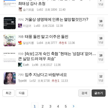
7
최태성 강사 초청
댓글
슬기로움
Lv.92
조회 1006
11:40
거울상 생명체에 인류는 멸망할것인가?
지식
18
댓글
마검귀
Lv.83
조회 2116
11:39
태풍 돌핀 말고 이주은 돌핀
계층
18
댓글
달섭지롱
Lv.94
조회 3777
추천 6
11:36
[속보] 고개 숙인 축협 "현재는 '성접대' 없어…
이슈
18
큰 실망 드려 매우 죄송"
댓글
Earth
Lv.96
조회 1517
11:36
입추 지났다고 바람부네요
기타
12
댓글
Type98
Lv.52
조회 1730
추천 1
11:33
최근
다음
검색
글쓰기
1
2
3
4
5