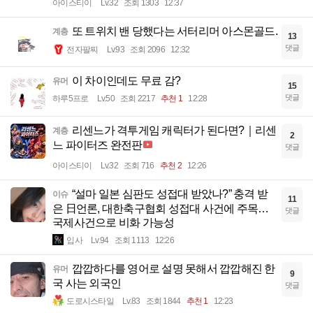
아이스티이
Lv.32
조회 1303
12:37
또 트위치 밴 당했다는 서터리머 아스몬골드.
계층
13
댓글
전자팔찌
Lv.93
조회 2096
12:32
이 차이인데도 무료 감?
유머
15
댓글
하루5프로
Lv.50
조회 2217
추천 1
12:28
리센느가 격투게임 캐릭터가 된다면?｜리센
계층
2
느 파이터즈 완전판
댓글
아이스티이
Lv.32
조회 716
추천 2
12:26
“설마 일본 심판도 성접대 받았나?” 충격 받
이슈
11
은 日언론, 대한축구협회 성접대 사건에 주목…
댓글
국제사건으로 비화 가능성
입사
Lv.94
조회 1113
12:26
깝깝하다를 영어로 설명 못해서 깝깝해진 한
유머
9
국 사는 외국인
댓글
도로시스타일
Lv.83
조회 1844
추천 1
12:23