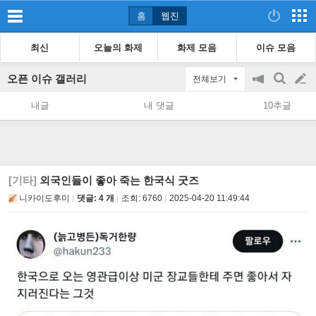
홈
웹진
최신
오늘의 화제
화제 모음
이슈 모음
오픈 이슈 갤러리
전체보기
공
검
글
지
색
내글
내 댓글
10추글
on/off
쓰
기
[기타]
외국인들이 좋아 죽는 한국식 굿즈
니카이도후미
댓글: 4 개
조회:
6760
2025-04-20 11:49:44