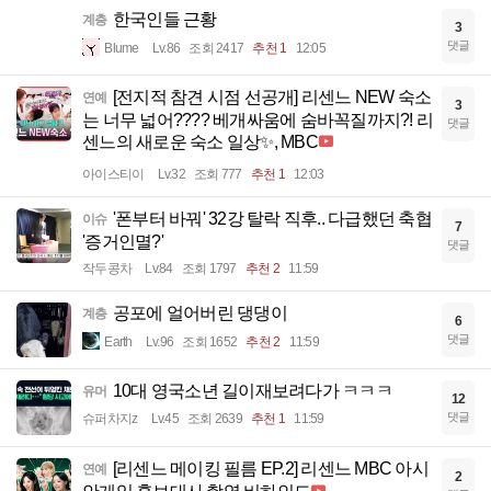
한국인들 근황
계층
3
댓글
Blume
Lv.86
조회 2417
추천 1
12:05
[전지적 참견 시점 선공개] 리센느 NEW 숙소
연예
3
는 너무 넓어???? 베개싸움에 숨바꼭질까지?! 리
댓글
센느의 새로운 숙소 일상✨, MBC
아이스티이
Lv.32
조회 777
추천 1
12:03
'폰부터 바꿔' 32강 탈락 직후.. 다급했던 축협
이슈
7
'증거인멸?'
댓글
작두콩차
Lv.84
조회 1797
추천 2
11:59
공포에 얼어버린 댕댕이
계층
6
댓글
Earth
Lv.96
조회 1652
추천 2
11:59
10대 영국소년 길이재보려다가 ㅋㅋㅋ
유머
12
댓글
슈퍼차지z
Lv.45
조회 2639
추천 1
11:59
[리센느 메이킹 필름 EP.2] 리센느 MBC 아시
연예
2