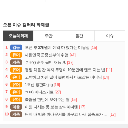
오픈 이슈 갤러리 화제글
오늘의 화제
주간
월간
이슈
1
감동
[15]
오픈 후 3개월치 예약 다 찼다는 미용실
2
유머
[41]
대한민국 군종신부의 위엄
3
계층
[37]
ㅇㅎ?) 순수 골반 재능녀.
4
유머
[11]
캠핑 처음 간 여자 두명이 10분만에 텐트 치는 법
5
유머
[14]
고백하고 차인 딸이 불평하자 바로잡는 어머님
6
유머
[19]
1호선 장판파.jpg
7
유머
[27]
ㅎㅂ) 미니스커트
8
유머
[15]
축협을 한번에 보여주는 짤
9
계층
[17]
이젠 다시는 못 보는 삼파이더맨
10
계층
[17]
단지 내 방송 아나운서를 바꾸고 나서 집중도가 확 올라갔다는 한 아파트의 안내방송