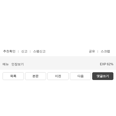
추천확인
신고
스팸신고
공유
스크랩
메뉴
인장보기
EXP 62%
목록
본문
이전
다음
댓글쓰기