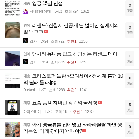
양궁 15발 만점
계층
2
댓글
닉네임해야대
Lv.82
조회 724
13:02
리센느) 전참시 선공개 된 넓어진 집에서의
연예
2
일상 ㅋㅋ
댓글
입사
Lv.94
조회 792
추천 1
12:56
맨시티 유니폼 입고 헤딩하는 리센느 메이
연예
1
댓글
입사
Lv.94
조회 835
추천 1
12:51
크리스토퍼 놀란 <오디세이> 전세계 흥행 10
계층
31
억 달러 돌파.jpg
댓글
Dusked
Lv.71
조회 1288
추천 1
12:41
요즘 폼 미쳐버린 광기의 국세청
계층
5
댓글
아이스티이
Lv.32
조회 1150
추천 1
12:39
아기 맹금류를 입에넣고 와라라랄랄 하면 생
계층
0
기는일. 이게 강아지야 매야?
댓글