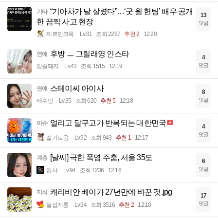
“기아차가 날 살렸다”…‘굿 윌 헌팅’ 배우 공개
기타
13
한 끔찍 사고 현장
댓글
제르만크록
Lv.81
조회 2297
추천 2
12:20
후방 ㅡ 그릴래영 인스타
연예
4
댓글
입술돼지
Lv.43
조회 1515
12:19
스테이씨 아이사
연예
8
댓글
배수민
Lv.35
조회 620
추천 5
12:18
얼리고 달구고가 반복되는 대한민국
이슈
4
댓글
슬기로움
Lv.92
조회 943
추천 1
12:17
[날씨] 극한 폭염 주춤, 서울 35도
계층
6
댓글
입사
Lv.94
조회 1236
12:16
캐리비안 베이가 27년만에 바꾼 것.jpg
지식
17
댓글
달섭지롱
Lv.94
조회 3516
추천 2
12:10