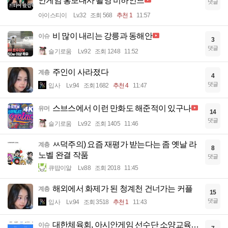
안게임 홍보대사 촬영 비하인드
댓글
아이스티이
Lv.32
조회 568
추천 1
11:57
비 많이 내리는 강릉과 동해안
이슈
3
댓글
슬기로움
Lv.92
조회 1248
11:52
주인이 사라졌다
계층
4
댓글
입사
Lv.94
조회 1682
추천 4
11:47
스브스에서 이런 만화도 해준적이 있구나
유머
14
댓글
슬기로움
Lv.92
조회 1405
11:46
ㅆ덕주의) 요즘 재평가 받는다는 좀 옛날 라
계층
8
노벨 완결 작품
댓글
큐땁이알
Lv.88
조회 2018
11:45
해외에서 화제가 된 청계천 건너가는 커플
계층
15
댓글
입사
Lv.94
조회 3518
추천 1
11:43
대한체육회, 아시안게임 선수단 소양교육…
이슈