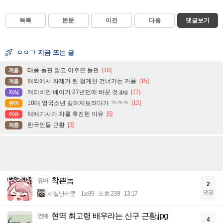
목록
본문
이전
다음
댓글보기
ㅇㅇㄱ 지금 뜨는 글
태풍 돌핀 말고 이주은 돌핀
[18]
계층
해외에서 화제가 된 청계천 건너가는 커플
[15]
계층
캐리비안 베이가 27년만에 바꾼 것.jpg
[17]
지식
10대 영국소년 길이재보려다가 ㅋㅋㅋ
[12]
유머
택배기사가 차를 후진한 이유
[5]
이슈
한국인들 근황
[3]
계층
착쁜놈
유머
2
댓글
사실난라쿤
Lv.89
조회 238
13:17
현역 최고령 배우라는 신구 근황.jpg
연예
4