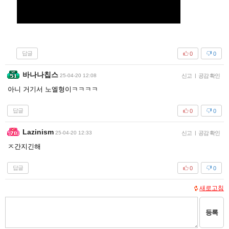
답글
0
0
바나나칩스
25-04-20 12:08
신고
|
공감 확인
아니 거기서 노엘형이ㅋㅋㅋㅋ
답글
0
0
Lazinism
25-04-20 12:33
신고
|
공감 확인
ㅈ간지긴해
답글
0
0
새로고침
등록