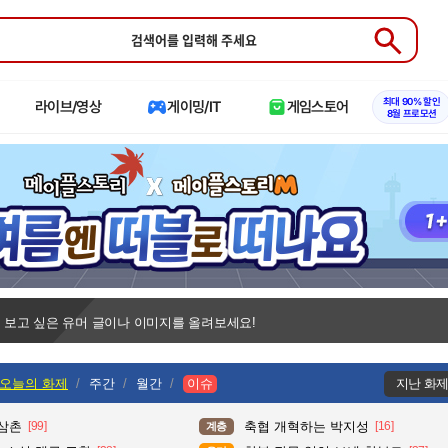
Submit
최대 90% 할인
라이브/영상
게이밍/IT
게임스토어
8월 프로모션
 보고 싶은 유머 글이나 이미지를 올려보세요!
오늘의 화제
주간
월간
이슈
지난 화
 삼촌
[99]
축협 개혁하는 박지성
[16]
계층