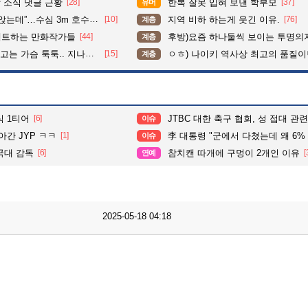
 소식 댓글 근황
[28]
한복 잘못 입혀 보낸 학부모
[37]
유머
수심 3m 호수 뛰어든 60대 의인
[10]
지역 비하 하는게 웃긴 이유.
[76]
계층
펙트하는 만화작가들
[44]
후방)요즘 하나둘씩 보이는 투명의
계층
슴 툭툭.. 지나가던 아재의 정체
[15]
ㅇㅎ) 나이키 역사상 최고의 품질이
계층
식 1티어
[6]
JTBC 대한 축구 협회, 성 접대 관
이슈
아간 JYP ㅋㅋ
[1]
李 대통령 "군에서 다쳤는데 왜 6% 부담하나"…국
이슈
국대 감독
[6]
참치캔 따개에 구멍이 2개인 이유
[
연예
2025-05-18 04:18