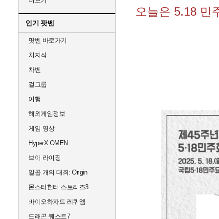
더보기
오늘은 5.18 
인기 팟벤
팟벤 바로가기
치지직
차벤
걸그룹
여행
해외게임정보
게임 영상
HyperX OMEN
브이 라이징
일곱 개의 대죄: Origin
몬스터헌터 스토리즈3
바이오하자드 레퀴엠
드래곤 퀘스트7