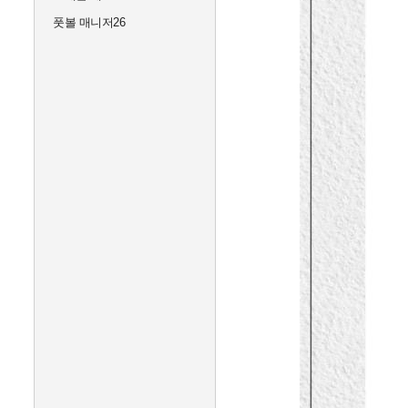
풋볼 매니저26