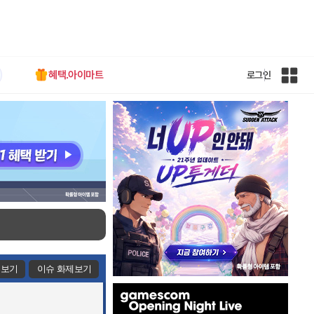
혜택.아이마트
로그인
인
벤
전
체
사
이
트
맵
제보기
이슈 화제보기
인
벤
배