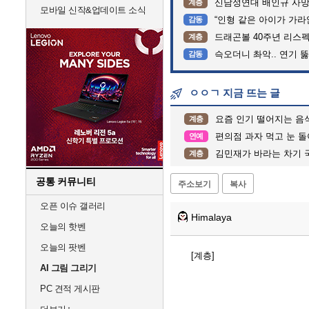
신남성연대 배인규 사망
계층
모바일 신작&업데이트 소식
“인형 같은 아이가 가라앉는데”…
감동
드래곤볼 40주년 리스
계층
슥오더니 촤악.. 연기 뚫고는 가
감동
ㅇㅇㄱ 지금 뜨는 글
요즘 인기 떨어지는 음
계층
편의점 과자 먹고 눈 돌
연예
김민재가 바라는 차기 
계층
공통 커뮤니티
주소보기
복사
오픈 이슈 갤러리
Himalaya
오늘의 핫벤
오늘의 팟벤
[계층]
AI 그림 그리기
PC 견적 게시판