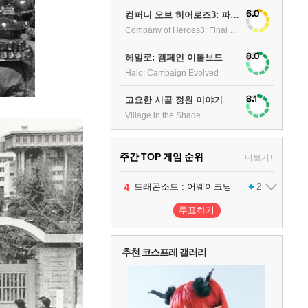
6.0
컴퍼니 오브 히어로즈3: 파이널 스탠드
Company of Heroes3: Final stand
8.0
헤일로: 캠페인 이볼브드
Halo: Campaign Evolved
8.1
고요한 시골 정원 이야기
Village in the Shade
주간 TOP 게임 순위
더보기+
1
2
3
4
5
팰월드
프로야구스피리츠2026
드래곤소드 : 어웨이크닝
블라인드 삼국
어쌔신 크리드: 블랙 플래그 리싱크드
1
2
2
1
투표하기
6
그랑블루 판타지 리링크 - 엔드리스 라그나로크
1
추천 코스프레 갤러리
7
리듬 천국 미라클 스타즈
2