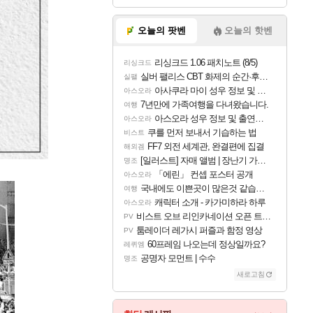
오늘의 팟벤
오늘의 핫벤
리싱크드 1.06 패치노트 (8/5)
리싱크드
실버 팰리스 CBT 화제의 순간·후기 모음
실팰
아사쿠라 마이 성우 정보 및 주요 필모
아스오라
7년만에 가족여행을 다녀왔습니다.
여행
아스오라 성우 정보 및 출연작 모음
아스오라
쿠를 먼저 보내서 기습하는 법
비스트
FF7 외전 세계관, 완결편에 집결
해외겜
[일러스트] 자매 앨범 | 장난기 가득한 오후의 공원 (리메이크판)
명조
「에린」 컨셉 포스터 공개
아스오라
국내에도 이쁜곳이 많은것 같습니다
여행
캐릭터 소개 - 카가미하라 하루
아스오라
비스트 오브 리인카네이션 오픈 트레일러
PV
툼레이더 레가시 퍼즐과 함정 영상
PV
60프레임 나오는데 정상일까요?
레퀴엠
공명자 모먼트 | 수수
명조
새로고침