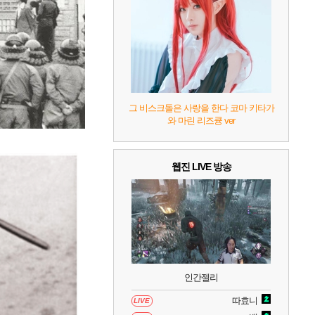
8
헤일로: 캠페인 이볼브드
2
9
캡틴 츠바사 2 월드 파이터즈
10
레고 배트맨: 레거시 오브 더 다크 나이트
그 비스크돌은 사랑을 한다 코마 키타가
와 마린 리즈큥 ver
웹진 LIVE 방송
인간젤리
따효니
LIVE