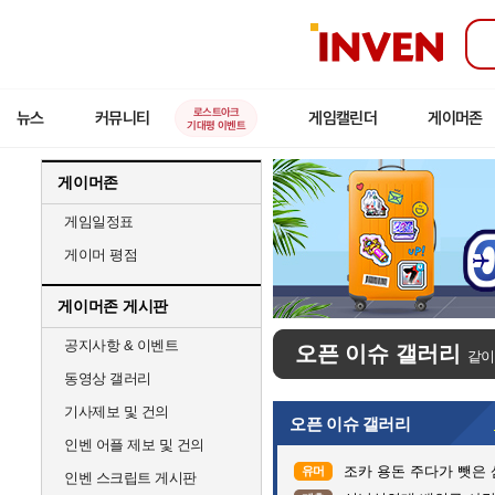
인
벤
로스트아크
뉴스
커뮤니티
게임캘린더
게이머존
기대평 이벤트
게이머존
게임일정표
게이머 평점
게이머존 게시판
공지사항 & 이벤트
오픈 이슈 갤러리
같이
동영상 갤러리
기사제보 및 건의
오픈 이슈 갤러리
인벤 어플 제보 및 건의
조카 용돈 주다가 뺏은
유머
인벤 스크립트 게시판