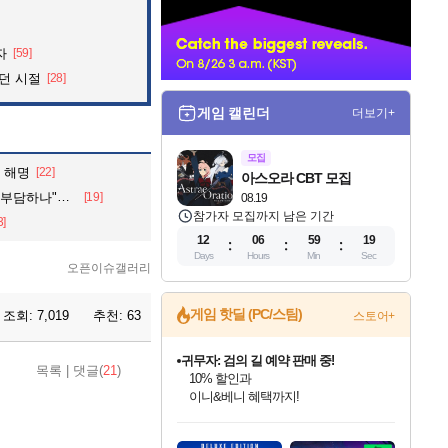
너
자
[59]
던 시절
[28]
게임 캘린더
더보기+
모집
련 해명
[22]
아스오라 CBT 모집
가책임 확대 주문
[19]
08.19
참가자 모집까지 남은 기간
3]
12
06
59
17
Days
Hours
Min
Sec
오픈이슈갤러리
게임 핫딜 (PC/스팀)
조회:
7,019
추천:
63
스토어+
귀무자: 검의 길 예약 판매 중!
10% 할인과
이니&베니 혜택까지!
목록
|
댓글(
21
)
비스트 오브 리인카네이션 정식 출시!
게임프릭 신작 IP
네이버 혜택가와 함께 예약하세요!
인벤게임즈 8월 특별 할인!
드래곤소드: 어웨이크닝 입점!
문명 7 특별 할인!
커세어 코브 출시 기념 할인!
더 렐릭 퍼스트 가디언 정식 출시
베데스다 40주년 기념 할인 중!
마블 투혼 파이팅 소울즈 예약 판매 중!
캡콤 프렌차이즈 할인 진행 중!
캡콤 일부 상품 상시 할인
스타워즈 은하계 레이서
로블록스 기프트 카드 공식 입점
인기 퍼블리셔 모음!
스팀으로 만나는 드래곤소드!
조선&고려 DLC 출시 예정
해적'섬'을 발전시키자!
설화x하드코어 액션!
베데스다의 명작들을
마블 히어로 총 출동&화려한 격투!
몬헌, 바하 등 인기 IP를
몬헌 와일즈 & 드래곤즈 도그마2
인벤게임즈에서 10% 추가 적립
Robux를 가장 안전하고