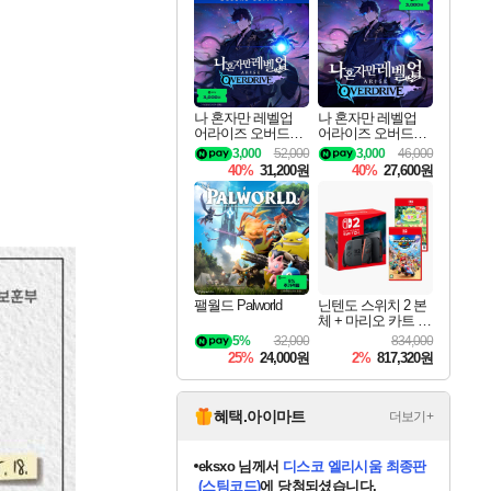
최대 90% 할인가를 만나보세요!
네이버혜택과 함께 만나보세요!
50%할인&추가 적립까지!
할인&네이버혜택으로 만나보세요!
네이버페이 혜택과 만나보세요!
40주년 프로모션으로 만나보세요!
네이버 포인트 혜택까지!
할인가에 만나보세요!
일부 에디션 상시 할인!
혜택으로 예약 판매 중
편안하게 충전하세요
나 혼자만 레벨업
나 혼자만 레벨업
어라이즈 오버드라
어라이즈 오버드라
이브 디럭스 에디션
이브 Solo Leveling A
3,000
52,000
3,000
46,000
Solo Leveling Arise
rise
40%
31,200원
40%
27,600원
Overdrive Deluxe Edi
tion
팰월드 Palworld
닌텐도 스위치 2 본
체 + 마리오 카트 월
드 + 포켓몬 포코피
5%
32,000
834,000
아 번들
25%
24,000원
2%
817,320원
혜택.아이마트
더보기+
eksxo
님께서
디스코 엘리시움 최종판
(스팀코드)
에 당첨되셨습니다.