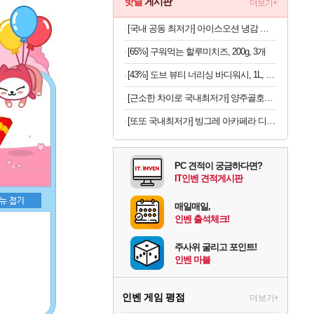
핫딜
게시판
더보기+
[국내 공동 최저가] 아이스오션 냉감 홑이불 100x150
[65%] 구워먹는 할루미치즈, 200g, 3개
[43%] 도브 뷰티 너리싱 바디워시, 1L, 2개
[근소한 차이로 국내최저가] 양주골호랑떡 문어발소떡 1kg
[또또 국내최저가] 빙그레 아카페라 디카페인 아메리카노 400ml x 20개
PC 견적이 궁금하다면?
IT인벤 견적게시판
매일매일,
인벤 출석체크!
주사위 굴리고 포인트!
인벤 마블
인벤 게임 평점
더보기+