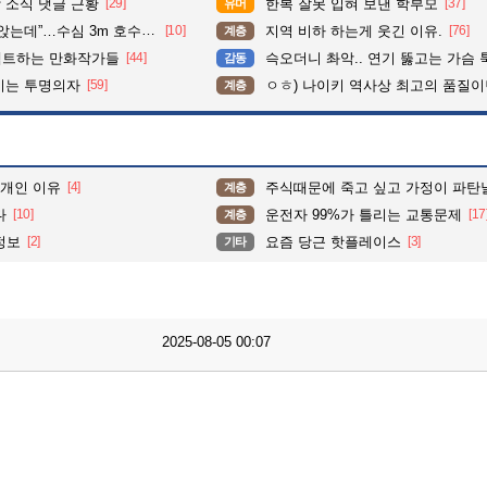
 소식 댓글 근황
[29]
한복 잘못 입혀 보낸 학부모
[37]
유머
수심 3m 호수 뛰어든 60대 의인
[10]
지역 비하 하는게 웃긴 이유.
[76]
계층
펙트하는 만화작가들
[44]
슥오더니 촤악.. 연기 뚫고는 가슴 툭툭.. 지나가
감동
이는 투명의자
[59]
ㅇㅎ) 나이키 역사상 최고의 품질이
계층
2개인 이유
[4]
주식때문에 죽고 싶고 가정이 파탄날
계층
다
[10]
운전자 99%가 틀리는 교통문제
[17
계층
정보
[2]
요즘 당근 핫플레이스
[3]
기타
2025-08-05 00:07