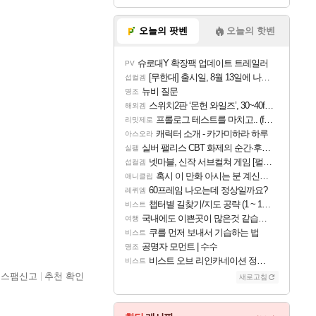
오늘의 팟벤
오늘의 핫벤
슈로대Y 확장팩 업데이트 트레일러
PV
[무한대] 출시일, 8월 13일에 나오나
섭컬겜
뉴비 질문
명조
스위치2판 ‘몬헌 와일즈’, 30~40fps 목표 추정
해외겜
프롤로그 테스트를 마치고.. (feat. 리아)
리밋제로
캐릭터 소개 - 카가미하라 하루
아스오라
실버 팰리스 CBT 화제의 순간·후기 모음
실팰
넷마블, 신작 서브컬쳐 게임 [펄 인 블루] 티저 사이트 오픈
섭컬겜
혹시 이 만화 아시는 분 계신가요
애니클립
60프레임 나오는데 정상일까요?
레퀴엠
챕터별 길찾기/지도 공략 (1 ~ 12장)
비스트
국내에도 이쁜곳이 많은것 같습니다
여행
쿠를 먼저 보내서 기습하는 법
비스트
공명자 모먼트 | 수수
명조
비스트 오브 리인카네이션 정보/공략글 모음
비스트
스팸신고
추천 확인
새로고침