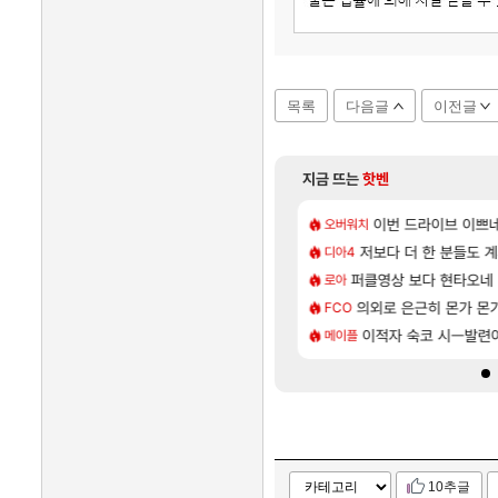
목록
다음글
이전글
지금 뜨는
핫벤
[100]
 효율이 좋은 상향된 아제나 ㄷㄷ
/지도 공략 (1 ~ 12장)
7년만에 가족여행을 다
이번 드라이브 이쁘
여행
오버워치
[135]
 주적은??
| 야간 보초는 너무 힘들어
저보다 더 한 분들도 
「에린」 컨셉 포스터 
아스오라
디아4
[81]
후기
는 로비에 온라인 기능이 있는데
퍼클영상 보다 현타오네
쿠를 먼저 보내서 기습
비스트
로아
[76]
몬헌 와일즈’, 30~40fps 목표 추정
 17번 터짐
의외로 은근히 몬가 몬
리싱크드 1.06 패치노
리싱크드
FCO
[35]
리인카네이션 오픈 트레일러
 투력컷
비스트 오브 리인카네이
이적자 숙코 시ㅡ발련
비스트
메이플
10추글