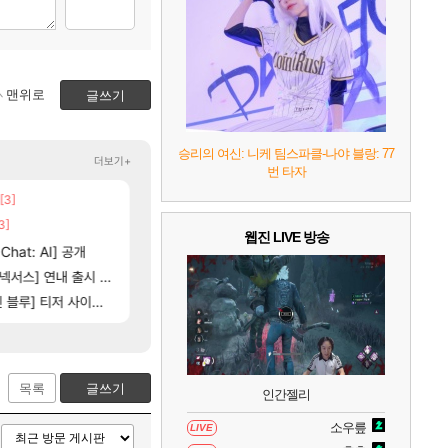
7
리듬 천국 미라클 스타즈
2
8
헤일로: 캠페인 이볼브드
2
맨위로
글쓰기
9
캡틴 츠바사 2 월드 파이터즈
승리의 여신: 니케 팀스파클-나야 블랑: 77
더보기+
번 타자
10
레고 배트맨: 레거시 오브 더 다크 나이트
[3]
[5]
뜨네요
100:8 보다 효율이 좋은 상향된 아제나 ㄷㄷ
챕터별 길찾기/지도 공략 (1 ~ 12장)
비스트
로아
3]
[205]
[135]
취소하고 나왔다
우리 나라의 주적은??
4컷 만화 | 야간 보초는 너무 힘들어
아주프로
메이플
웹진 LIVE 방송
[81]
hat: AI] 공개
빵값 문의 후기
테스트 때는 로비에 온라인 기능이 있는데
리밋제로
메이플
[76]
서스] 연내 출시 예정
스위치2판 ‘몬헌 와일즈’, 30~40fps 목표
레테 재사용 17번 터짐
해외겜
메이플
[116]
[35]
루] 티저 사이트 오픈
비스트 오브 리인카네이션 오픈 트레일러
벨가 하드 찐 투력컷
PV
로아
목록
글쓰기
인간젤리
소우릎
LIVE