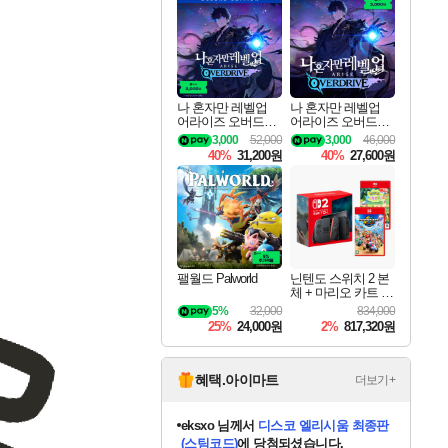
최대 90% 할인가를 만나보세요!
네이버혜택과 함께 만나보세요!
50%할인&추가 적립까지!
네이버 혜택가와 함께 예약하세요!
할인&네이버혜택으로 만나보세요!
네이버페이 혜택과 만나보세요!
40주년 프로모션으로 만나보세요!
네이버 포인트 혜택까지!
할인가에 만나보세요!
일부 에디션 상시 할인!
혜택으로 예약 판매 중
편안하게 충전하세요
나 혼자만 레벨업
나 혼자만 레벨업
어라이즈 오버드라
어라이즈 오버드라
이브 디럭스 에디션
이브 Solo Leveling A
3,000
52,000
3,000
46,000
Solo Leveling Arise
rise
40%
31,200원
40%
27,600원
Overdrive Deluxe Edi
tion
팰월드 Palworld
닌텐도 스위치 2 본
체 + 마리오 카트 월
드 + 포켓몬 포코피
5%
32,000
834,000
아 번들
25%
24,000원
2%
817,320원
혜택.아이마트
더보기+
eksxo
님께서
디스코 엘리시움 최종판
(스팀코드)
에 당첨되셨습니다.