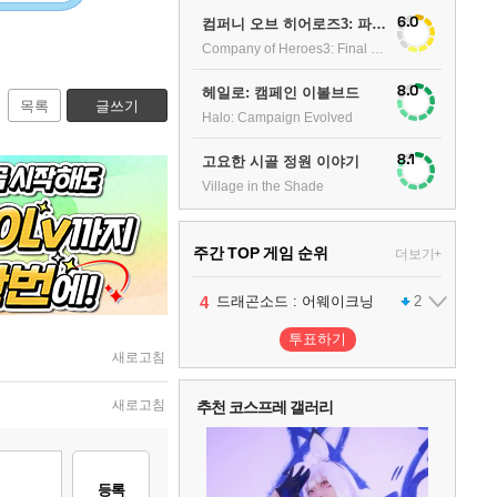
6.0
컴퍼니 오브 히어로즈3: 파이널 스탠드
Company of Heroes3: Final stand
8.0
헤일로: 캠페인 이볼브드
목록
글쓰기
Halo: Campaign Evolved
8.1
고요한 시골 정원 이야기
Village in the Shade
주간 TOP 게임 순위
더보기+
1
2
3
4
팰월드
프로야구스피리츠2026
드래곤소드 : 어웨이크닝
어쌔신 크리드: 블랙 플래그 리싱크드
1
2
2
투표하기
새로고침
5
블라인드 삼국
1
새로고침
추천 코스프레 갤러리
6
그랑블루 판타지 리링크 - 엔드리스 라그나로크
1
등록