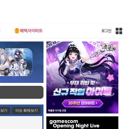
혜택.아이마트
로그인
인
벤
전
체
사
이
트
맵
제보기
이슈 화제보기
인
벤
배