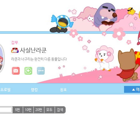
갑부
사실난라쿤
라쿤과 너구리는 완전히 다른 동물입니다
프로필
랭킹
칭호
5번
10번
20번
모두
검색