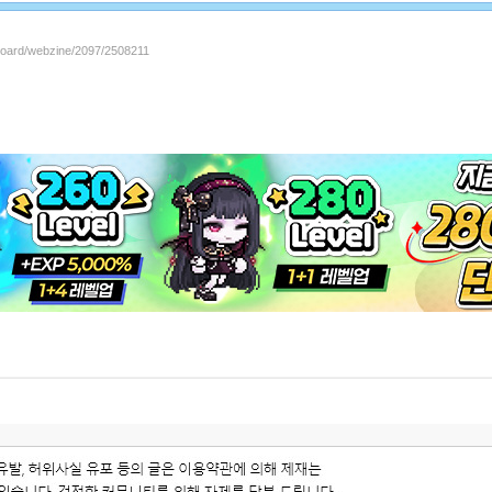
/board/webzine/2097/2508211