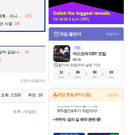
너
던 아재의 정체
[15]
던 시절
[28]
게임 캘린더
더보기+
모집
꺼 같습니다.
[6]
아스오라 CBT 모집
]
08.19
참가자 모집까지 남은 기간
12
06
00
01
Days
Hours
Min
Sec
오픈이슈갤러리
게임 핫딜 (PC/스팀)
조회:
2,533
추천:
10
스토어+
귀무자: 검의 길 예약 판매 중!
목록
|
댓글(
0
)
10% 할인과
이니&베니 혜택까지!
인벤게임즈 8월 특별 할인!
드래곤소드: 어웨이크닝 입점!
문명 7 특별 할인!
비스트 오브 리인카네이션 정식 출시!
커세어 코브 출시 기념 할인!
더 렐릭 퍼스트 가디언 정식 출시
베데스다 40주년 기념 할인 중!
마블 투혼 파이팅 소울즈 예약 판매 중!
캡콤 프렌차이즈 할인 진행 중!
캡콤 일부 상품 상시 할인
스타워즈 은하계 레이서
로블록스 기프트 카드 공식 입점
인기 퍼블리셔 모음!
스팀으로 만나는 드래곤소드!
조선&고려 DLC 출시 예정
게임프릭 신작 IP
해적'섬'을 발전시키자!
설화x하드코어 액션!
베데스다의 명작들을
마블 히어로 총 출동&화려한 격투!
몬헌, 바하 등 인기 IP를
몬헌 와일즈 & 드래곤즈 도그마2
인벤게임즈에서 10% 추가 적립
Robux를 가장 안전하고