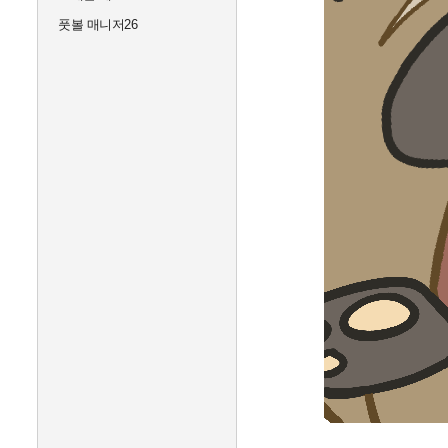
풋볼 매니저26