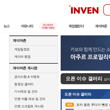
인
벤
로스트아크
뉴스
커뮤니티
게임캘린더
게이머존
기대평 이벤트
게이머존
게임일정표
게이머 평점
게이머존 게시판
공지사항 & 이벤트
오픈 이슈 갤러리
같이
동영상 갤러리
기사제보 및 건의
오픈 이슈 갤러리
인벤 어플 제보 및 건의
조카 용돈 주다가 뺏은
유머
인벤 스크립트 게시판