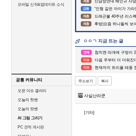
신남성연대 배인규 사망
계층
모바일 신작&업데이트 소식
“인형 같은 아이가 가라앉는데”…
감동
드래곤볼 40주년 리스
계층
후방)요즘 하나둘씩 보
계층
ㅇㅇㄱ 지금 뜨는 글
참치캔 따개에 구멍이 
연예
다음 주부터 더 더워진
이슈
현재까지 트리플 태풍 
이슈
공통 커뮤니티
주소보기
복사
오픈 이슈 갤러리
사실난라쿤
오늘의 핫벤
오늘의 팟벤
[기타]
AI 그림 그리기
PC 견적 게시판