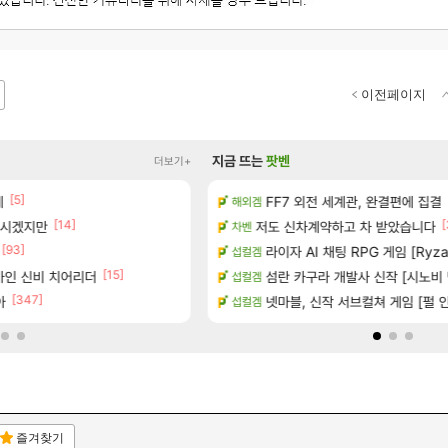
이전페이지
지금 뜨는
팟벤
더보기+
[5]
[1]
녀왔습니다.
네
FF7 외전 세계관, 완결편에 집결
(15시즌PTR) 악마술사 5경이 
해외겜
디아4
[14]
[
계시겠지만
공개
저도 신차계약하고 차 받았습니다
빵 가격이 24500원 이라길래 결제 
차벤
메이플
[93]
[45]
하는 법
너넨 대난 함부로 가지 마라..
라이자 AI 채팅 RPG 게임 [RyzaC
섭컬겜
로아
[15]
[6]
가인 신비 치어리더
트 (8/5)
섬란 카구라 개발사 신작 [시노비 넥
Ssf 정의를 내려 버린 디시인
섭컬겜
디아4
[347]
션 정보/공략글 모음
아
넷마블, 신작 서브컬쳐 게임 [펄 인 블
게이머라면 필수로 알아야 할 것
섭컬겜
메이플
즐겨찾기