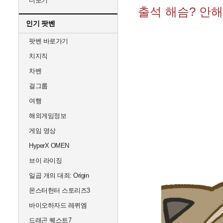
더보기
출석 해슴? 안해
인기 팟벤
팟벤 바로가기
치지직
차벤
걸그룹
여행
해외게임정보
게임 영상
HyperX OMEN
브이 라이징
일곱 개의 대죄: Origin
몬스터헌터 스토리즈3
바이오하자드 레퀴엠
드래곤 퀘스트7