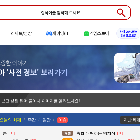
Submit
최대 90% 할인
라이브/영상
게이밍/IT
게임스토어
8월 프로모션
 보고 싶은 유머 글이나 이미지를 올려보세요!
오늘의 화제
주간
월간
이슈
지난 화
 삼촌
[99]
축협 개혁하는 박지성
[16]
계층