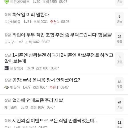
댓글
트윈메모리즈
Lv.70
조회 2855
08-07
화요일 미리 말한다
잡담
5
댓글
그만해라좀
Lv.71
조회 2031
추천 1
08-07
와린이 부부 직업 조합 추천 좀 부탁드립니다! 형님들!
잡담
22
댓글
요나꾸
Lv.2
조회 1462
08-07
1시즌엔 산왕분전 하다가 2시즌엔 학살무전을 하려고
잡담
3
알아보는데
댓글
은빛혜성
Lv.79
조회 805
08-07
공장: xx님 옴니움 장서 안하셨어요?
잡담
18
댓글
맛꿀마
Lv.77
조회 6007
추천 1
08-07
얼라에 언데드좀 주라 제발
잡담
24
댓글
페니졸리
Lv.73
조회 1667
08-07
시간의길 이벤트로 모든 직업 만렙찍었는데...
잡담
11
댓글
좀티
Lv.8
조회 1445
08-07