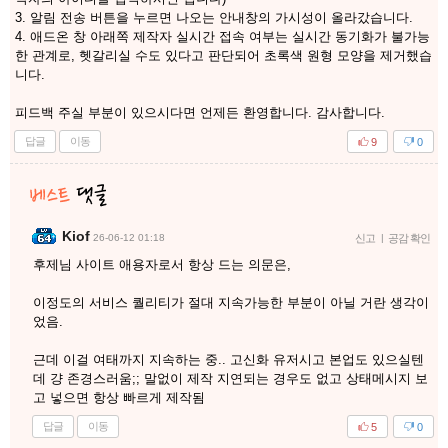
3. 알림 전송 버튼을 누르면 나오는 안내창의 가시성이 올라갔습니다.
4. 애드온 창 아래쪽 제작자 실시간 접속 여부는 실시간 동기화가 불가능
한 관계로, 헷갈리실 수도 있다고 판단되어 초록색 원형 모양을 제거했습
니다.
피드백 주실 부분이 있으시다면 언제든 환영합니다. 감사합니다.
답글
이동
9
0
Kiof
26-06-12 01:18
신고
|
공감 확인
후제님 사이트 애용자로서 항상 드는 의문은,
이정도의 서비스 퀄리티가 절대 지속가능한 부분이 아닐 거란 생각이
었음.
근데 이걸 여태까지 지속하는 중.. 고신화 유저시고 본업도 있으실텐
데 걍 존경스러움;; 말없이 제작 지연되는 경우도 없고 상태메시지 보
고 넣으면 항상 빠르게 제작됨
답글
이동
5
0