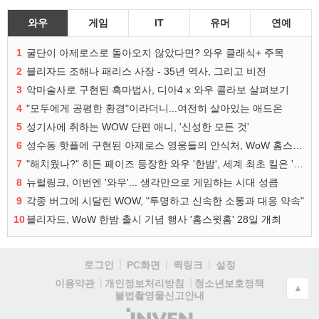
와우
게임
IT
유머
연예
1
굴단이 아제로스로 돌아오지 않았다면? 와우 클래식+ 주목
2
블리자드 조해나 패리스 사장 - 35년 역사, 그리고 비전
3
악마술사로 구현된 흑마법사, 디아4 x 와우 콜라보 살펴보기
4
"모두에게 공평한 환경"이라더니...여전히 살아있는 애드온
5
성기사에 취하는 WOW 단편 애니, '신성한 모든 것'
6
성수동 핫플에 구현된 아제로스 영웅들의 안식처, WoW 홈스윗홈
7
"해치웠나?" 히든 페이즈 등장한 와우 '한밤', 세계 최초 킬은 '팀 리퀴드'
8
뉴럴링크, 이번엔 '와우'... 생각만으로 게임하는 시대 성큼
9
각종 버그에 시달린 WOW, "투명하고 신속한 소통과 대응 약속"
10
블리자드, WoW 한밤 출시 기념 행사 '홈스윗홈' 28일 개최
로그인
PC화면
퀵링크
설정
청소년보호정책
이용약관
개인정보처리방침
▲
불법촬영물신고안내
(주)