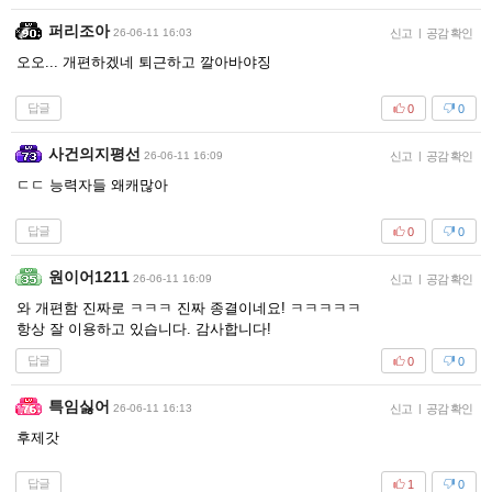
퍼리조아
26-06-11 16:03
신고
|
공감 확인
오오... 개편하겠네 퇴근하고 깔아바야징
답글
0
0
사건의지평선
26-06-11 16:09
신고
|
공감 확인
ㄷㄷ 능력자들 왜캐많아
답글
0
0
원이어1211
26-06-11 16:09
신고
|
공감 확인
와 개편함 진짜로 ㅋㅋㅋ 진짜 종결이네요! ㅋㅋㅋㅋㅋ
항상 잘 이용하고 있습니다. 감사합니다!
답글
0
0
특임싫어
26-06-11 16:13
신고
|
공감 확인
후제갓
답글
1
0