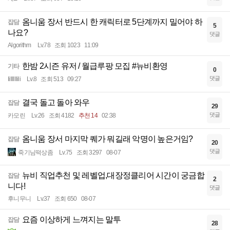
옴니움 장서 반드시 한 캐릭터로 5단계까지 밀어야 하
잡담
5
나요?
댓글
Algorithm
Lv.78
조회 1023
11:09
한밤 2시즌 유저 / 월급루팡 모집 #뉴비환영
기타
0
댓글
Iillllllili
Lv.8
조회 513
09:27
결국 돌고 돌아 와우
잡담
29
댓글
카모린
Lv.26
조회 4182
추천 14
02:38
옴니움 장서 마지막 퀘가 뭐길래 악명이 높은거임?
잡담
20
댓글
죽기님떡상좀
Lv.75
조회 3297
08-07
뉴비 직업추천 및 레벨업,대장정클리어 시간이 궁금합
잡담
2
니다!
댓글
후니무니
Lv.37
조회 650
08-07
요즘 이상하게 느껴지는 말투
잡담
28