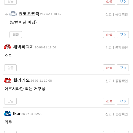
답글
0
0
쵸코초코촉
26-06-11 18:42
신고
|
공감 확인
(달팽이관 아님)
답글
0
0
새벽파괴자
26-06-11 18:50
신고
|
공감 확인
ㅇㄷ
답글
0
0
힐라리오
26-06-11 19:08
신고
|
공감 확인
아즈샤라만 되는 거구낭...
답글
0
0
Ikar
26-06-11 22:28
신고
|
공감 확인
와우