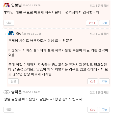
인보님
26-06-11 15:59
신고
|
공감 확인
후제님 매번 무료로 빠르게 해주시던데... 편의성까지 감사합니다
답글
11
0
Kiof
26-06-12 01:18
신고
|
공감 확인
후제님 사이트 애용자로서 항상 드는 의문은,
이정도의 서비스 퀄리티가 절대 지속가능한 부분이 아닐 거란 생각이
었음.
근데 이걸 여태까지 지속하는 중.. 고신화 유저시고 본업도 있으실텐
데 걍 존경스러움;; 말없이 제작 지연되는 경우도 없고 상태메시지 보
고 넣으면 항상 빠르게 제작됨
답글
5
0
승히은
26-06-11 16:01
신고
|
공감 확인
정말 유용한 에드온인거 같습니다! 항상 감사드립니다~
답글
0
0