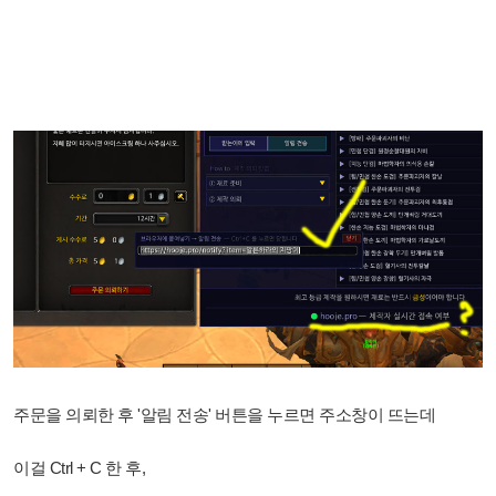
주문을 의뢰한 후 '알림 전송' 버튼을 누르면 주소창이 뜨는데
이걸 Ctrl + C 한 후,