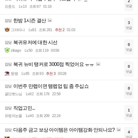
2
댓글
요종도
Lv.13
조회 87
01:18
한밤 1시즌 결산
잡담
3
댓글
그라띠나
Lv.81
조회 281
추천 2
01:03
복귀유저에 대한 시선
잡담
0
댓글
zibago
Lv.50
조회 119
00:56
복귀 뉴비 탱커로 3000점 찍었어요 ㅠㅠ
잡담
0
댓글
뚱땡
Lv.85
조회 93
추천 3
00:28
이번주 만렙이면 템렙업 팁 좀 주십쇼
잡담
0
댓글
굴단뽀느님
Lv.62
조회 178
22:58
직업고민...
잡담
1
댓글
유령의눈물
Lv.40
조회 209
22:24
다음주 금고 보상 아이템은 아이템강화 안되나요?
잡담
4
댓글