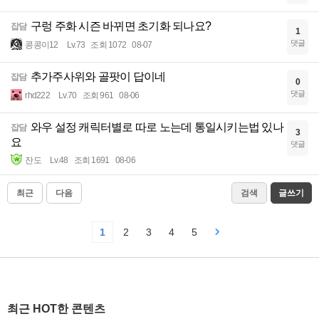
구렁 주화 시즌 바뀌면 초기화 되나요?
잡담
1
댓글
콩콩이12
Lv.73
조회 1072
08-07
추가주사위와 골팟이 답이네
잡담
0
댓글
rhd222
Lv.70
조회 961
08-06
와우 설정 캐릭터별로 따로 노는데 통일시키는법 있나
잡담
3
요
댓글
잔도
Lv.48
조회 1691
08-06
최근
다음
검색
글쓰기
1
2
3
4
5
최근 HOT한 콘텐츠