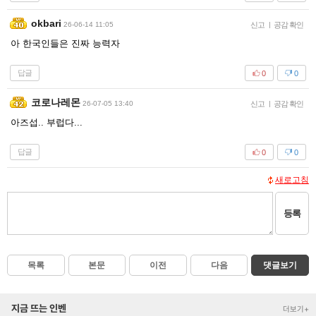
okbari
26-06-14 11:05
신고
|
공감 확인
아 한국인들은 진짜 능력자
답글
0
0
코로나레몬
26-07-05 13:40
신고
|
공감 확인
아즈섭.. 부럽다...
답글
0
0
새로고침
등록
목록
본문
이전
다음
댓글보기
지금 뜨는 인벤
더보기+