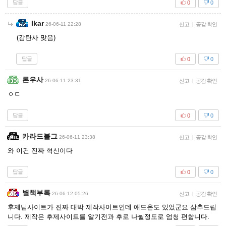
답글
0
0
Ikar
26-06-11 22:28
신고
|
공감 확인
(감탄사 맞음)
답글
0
0
론우사
26-06-11 23:31
신고
|
공감 확인
ㅇㄷ
답글
0
0
카라드볼그
26-06-11 23:38
신고
|
공감 확인
와 이건 진짜 혁신이다
답글
0
0
별책부록
26-06-12 05:26
신고
|
공감 확인
후제님사이트가 진짜 대박 제작사이트인데 애드온도 있었군요 삼추드립
니다. 제작은 후제사이트를 알기전과 후로 나뉠정도로 엄청 편합니다.