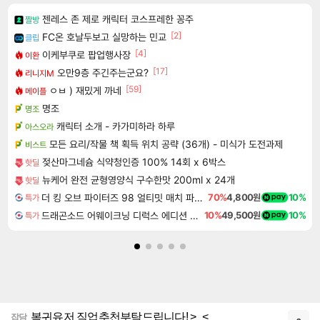
젠레스 존 제로 캐릭터 코스프레한 꽁주
짤방
[2]
FC온 호날두보고 실망하는 민교
클립
[4]
이케부쿠로 팝업행사장
이환
[17]
오만9층 주긴주는군요?
리니지M
[59]
ㅇㅂ ) 재밌게 까네
메이플
명조
명조
캐릭터 소개 - 카가미하라 하루
아스오라
모든 요리/작물 책 획득 위치 공략 (36개) - 미식가 도전과제
비스트
젖산마그네슘 식약청인증 100% 14회 x 6박스
핫딜
뉴케어 완전 균형영양식 구수한맛 200ml x 24개
핫딜
더 킹 오브 파이터즈 98 얼티밋 매치 파이널 에디션 THE KING OF FIGHTERS 98 ULTIMATE MATCH FINAL EDITION
70%
4,800원
10%
특가
드래곤소드 어웨이크닝 디럭스 에디션 DragonSword Awakening Deluxe Edition
10%
49,500원
10%
특가
복귀유저 직업추천부탁드립니다! >_<
잡담