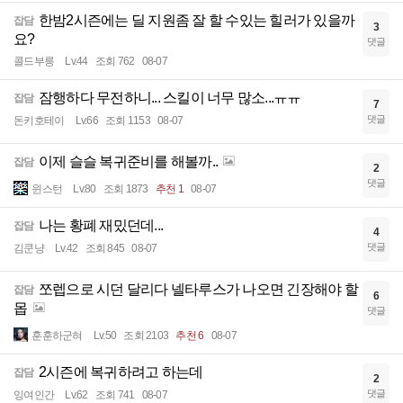
한밤2시즌에는 딜 지원좀 잘 할 수있는 힐러가 있을까
잡담
3
요?
댓글
콜드부릉
Lv.44
조회 762
08-07
잠행하다 무전하니... 스킬이 너무 많소...ㅠㅠ
잡담
7
댓글
돈키호테이
Lv.66
조회 1153
08-07
이제 슬슬 복귀준비를 해볼까..
잡담
2
댓글
윈스턴
Lv.80
조회 1873
추천 1
08-07
나는 황폐 재밌던데...
잡담
4
댓글
김쿤냥
Lv.42
조회 845
08-07
쪼렙으로 시던 달리다 넬타루스가 나오면 긴장해야 할
잡담
6
몹
댓글
훈훈하군혀
Lv.50
조회 2103
추천 6
08-07
2시즌에 복귀하려고 하는데
잡담
2
댓글
잉여인간
Lv.62
조회 741
08-07