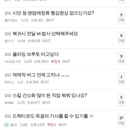
시던 등 랜덤매칭류 튕김현상 없으신가요?
잡담
5
댓글
쓸어짐쓰
Lv.72
조회 401
08-07
복귀시 전딜 vs 법사 선택해주세요
잡담
8
댓글
용수디
Lv.54
조회 838
08-07
플라잉 브루토 타고싶다
잡담
9
댓글
닉네임너무
Lv.28
조회 2010
추천 4
08-07
재제작 버그 언제 고치냐 ㅡㅡ
잡담
1
댓글
애국소
Lv.3
조회 596
08-07
스킬 간소화 많이 된 직업 뭐뭐 있나요?
잡담
5
댓글
seeker
Lv.70
조회 877
08-07
드렉티르도 죽음의 기사를 할 수 있기를
잡담
27
댓글
핌피
Lv.81
조회 1478
추천 1
08-07