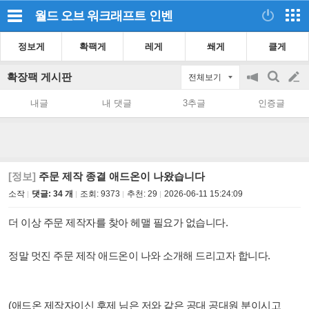
월드 오브 워크래프트
인벤
정보게
확팩게
레게
쐐게
클게
확장팩 게시판
전체보기
공
검
글
지
색
내글
내 댓글
3추글
인증글
on/off
쓰
기
[정보]
주문 제작 종결 애드온이 나왔습니다
소작
댓글: 34 개
조회:
9373
추천:
29
2026-06-11 15:24:09
더 이상 주문 제작자를 찾아 헤맬 필요가 없습니다.
정말 멋진 주문 제작 애드온이 나와 소개해 드리고자 합니다.
(애드온 제작자이신 후제 님은 저와 같은 공대 공대원 분이시고