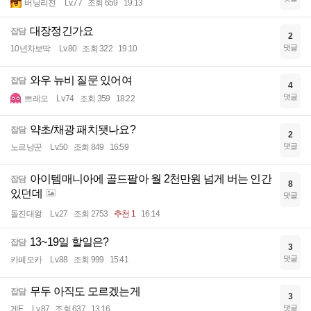
버닝리전
Lv.77
조회 659
19:13
대장정긴가요
잡담
2
댓글
10년차보딱
Lv.80
조회 322
19:10
와우 뉴비 질문 있어여
잡담
4
댓글
쁘레오
Lv.74
조회 359
18:22
약초/채광 패치됏나요?
잡담
2
댓글
노르냥꾼
Lv.50
조회 849
16:59
아이템매니아에 골드팔아 월 2천만원 넘게 버는 인간
잡담
8
있던데
댓글
돌진대왕
Lv.27
조회 2753
추천 1
16:14
13~19일 할일은?
잡담
3
댓글
카페모카
Lv.88
조회 999
15:41
무두 아직도 모르겠는게
잡담
3
댓글
게E
Lv.87
조회 637
13:16