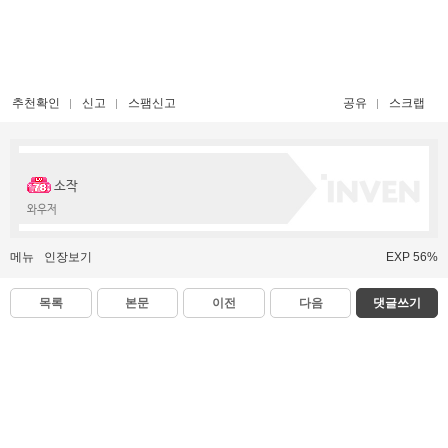
추천확인
신고
스팸신고
공유
스크랩
소작
와우저
메뉴
인장보기
EXP 56%
목록
본문
이전
다음
댓글쓰기