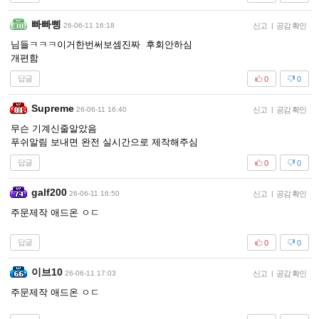
빠빠삥
26-06-11 16:18
신고
|
공감 확인
님들ㅋㅋㅋ이거한번써보셈진짜 후회안하심
개편함
답글
0
0
Supreme
26-06-11 16:40
신고
|
공감 확인
무슨 기계신줄알았음
푸쉬알림 보내면 완전 실시간으로 제작해주심
답글
0
0
galf200
26-06-11 16:50
신고
|
공감 확인
주문제작 애드온 ㅇㄷ
답글
0
0
이브10
26-06-11 17:03
신고
|
공감 확인
주문제작 애드온 ㅇㄷ