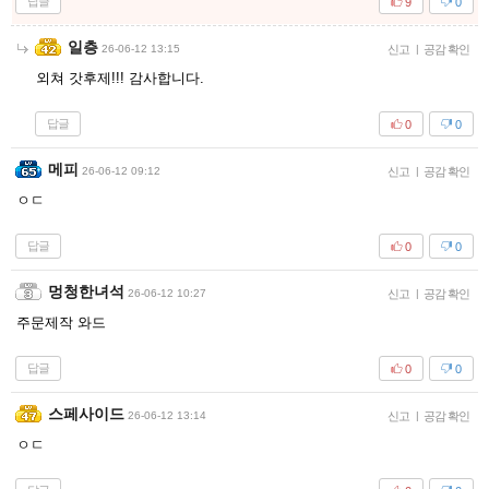
답글
9
0
일층
26-06-12 13:15
신고
|
공감 확인
외쳐 갓후제!!! 감사합니다.
답글
0
0
메피
26-06-12 09:12
신고
|
공감 확인
ㅇㄷ
답글
0
0
멍청한녀석
26-06-12 10:27
신고
|
공감 확인
주문제작 와드
답글
0
0
스페사이드
26-06-12 13:14
신고
|
공감 확인
ㅇㄷ