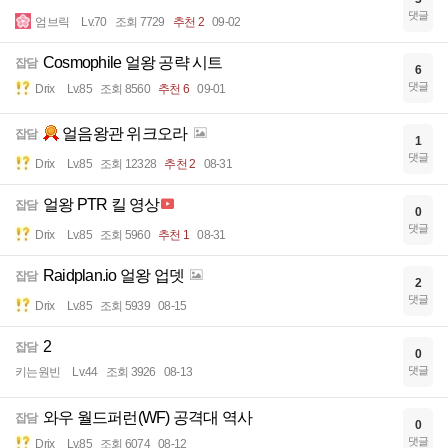
댓글
엄브릭
Lv.70
조회 7729
추천 2
09-02
Cosmophile 얼왕 공략 시트
잡담
6
댓글
Drix
Lv.85
조회 8560
추천 6
09-01
얼음왕관 위크오라
잡담
1
댓글
Drix
Lv.85
조회 12328
추천 2
08-31
얼왕 PTR 킬 영상
잡담
0
댓글
Drix
Lv.85
조회 5960
추천 1
08-31
Raidplan.io 얼왕 업뎃
잡담
2
댓글
Drix
Lv.85
조회 5939
08-15
2
잡담
0
댓글
키는원빈
Lv.44
조회 3926
08-13
와우 월드퍼런(WF) 공격대 역사
잡담
0
댓글
Drix
Lv.85
조회 6074
08-12