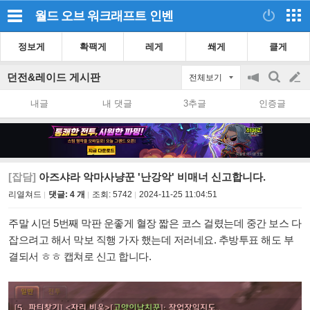
월드 오브 워크래프트
인벤
정보게
확팩게
레게
쐐게
클게
던전&레이드 게시판
전체보기
공
검
글
지
색
내글
내 댓글
3추글
인증글
on/off
쓰
기
[잡담]
아즈샤라 악마사냥꾼 '난강악' 비매너 신고합니다.
리열쳐드
댓글: 4 개
조회:
5742
2024-11-25 11:04:51
주말 시던 5번째 막판 운좋게 혈장 짧은 코스 걸렸는데 중간 보스 다
잡으려고 해서 막보 직행 가자 했는데 저러네요. 추방투표 해도 부
결되서 ㅎㅎ
캡쳐로 신고 합니다.