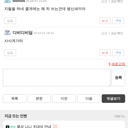
Iilliillili
25-08-01 21:00
신고
|
공감 확인
지랄을 하네 클게에는 왜 처 쓰는건데 병신새끼야
답글
1
0
디비디비딥
25-10-12 19:31
신고
|
공감 확인
사사게가라
답글
0
0
새로고침
등록
목록
본문
이전
다음
댓글보기
지금 뜨는 인벤
더보기+
[2]
룩삼 니니 초대석 안내
정보