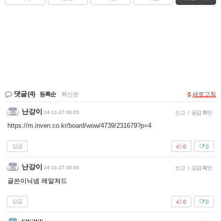
댓글
(4)
등록순
|
최신순
새로고침
난강이
24-11-27 00:05
신고
|
공감 확인
https://m.inven.co.kr/board/wow/4739/231679?p=4
답글
0
0
난강이
24-11-27 00:06
신고
|
공감 확인
글쓴이닉넴 레알쳐드
답글
0
0