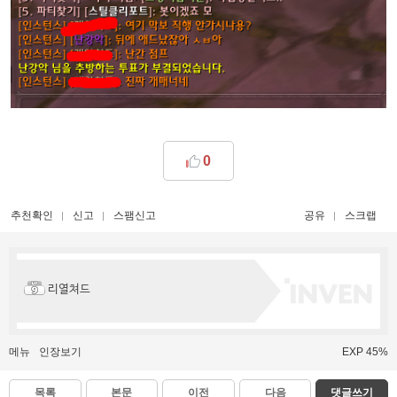
0
추천확인
신고
스팸신고
공유
스크랩
리열쳐드
메뉴
인장보기
EXP 45%
목록
본문
이전
다음
댓글쓰기