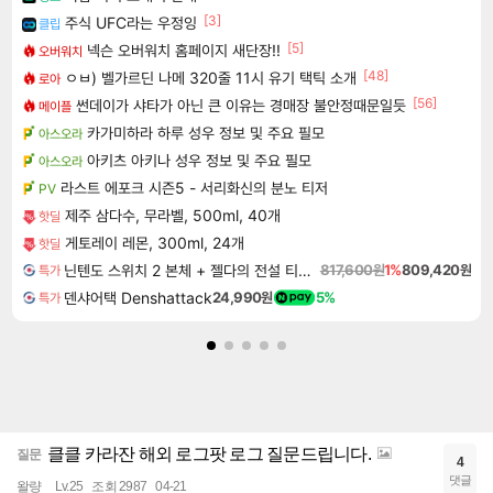
[3]
주식 UFC라는 우정잉
클립
[5]
넥슨 오버워치 홈페이지 새단장!!
오버워치
[48]
ㅇㅂ) 벨가르딘 나메 320줄 11시 유기 택틱 소개
로아
[56]
썬데이가 샤타가 아닌 큰 이유는 경매장 불안정때문일듯
메이플
카가미하라 하루 성우 정보 및 주요 필모
아스오라
아키츠 아키나 성우 정보 및 주요 필모
아스오라
라스트 에포크 시즌5 - 서리화신의 분노 티저
PV
제주 삼다수, 무라벨, 500ml, 40개
핫딜
게토레이 레몬, 300ml, 24개
핫딜
닌텐도 스위치 2 본체 + 젤다의 전설 티어스 오브 더 킹덤 닌텐도 스위치 2 에디션 + 젤다의 전설 브레스 오브 더 와일드 닌텐도 스위치 2 에디션 번들
817,600원
1%
809,420원
특가
덴샤어택 Denshattack
24,990원
5%
특가
클클 카라잔 해외 로그팟 로그 질문드립니다.
질문
4
댓글
왈량
Lv.25
조회 2987
04-21