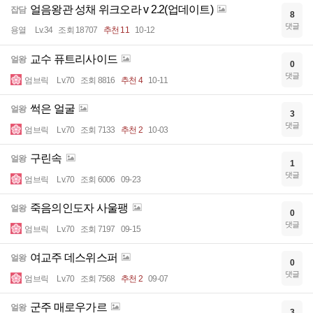
얼음왕관 성채 위크오라 v 2.2(업데이트)
잡담
8
댓글
용열
Lv.34
조회 18707
추천 11
10-12
교수 퓨트리사이드
얼왕
0
댓글
엄브릭
Lv.70
조회 8816
추천 4
10-11
썩은 얼굴
얼왕
3
댓글
엄브릭
Lv.70
조회 7133
추천 2
10-03
구린속
얼왕
1
댓글
엄브릭
Lv.70
조회 6006
09-23
죽음의인도자 사울팽
얼왕
0
댓글
엄브릭
Lv.70
조회 7197
09-15
여교주 데스위스퍼
얼왕
0
댓글
엄브릭
Lv.70
조회 7568
추천 2
09-07
군주 매로우가르
얼왕
3