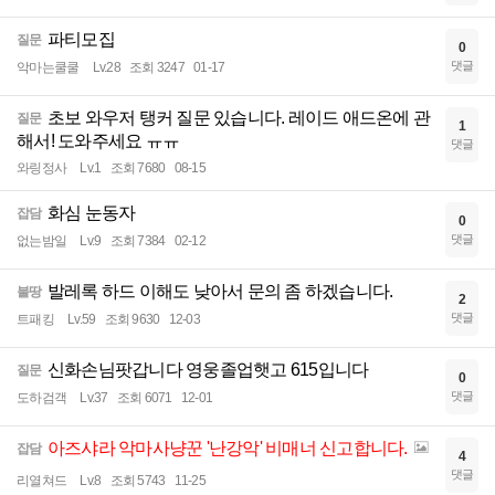
파티모집
질문
0
댓글
악마는쿨쿨
Lv.28
조회 3247
01-17
초보 와우저 탱커 질문 있습니다. 레이드 애드온에 관
질문
1
해서! 도와주세요 ㅠㅠ
댓글
와링정사
Lv.1
조회 7680
08-15
화심 눈동자
잡담
0
댓글
없는밤일
Lv.9
조회 7384
02-12
발레록 하드 이해도 낮아서 문의 좀 하겠습니다.
불땅
2
댓글
트패킹
Lv.59
조회 9630
12-03
신화손님팟갑니다 영웅졸업햇고 615입니다
질문
0
댓글
도하검객
Lv.37
조회 6071
12-01
아즈샤라 악마사냥꾼 '난강악' 비매너 신고합니다.
잡담
4
댓글
리열쳐드
Lv.8
조회 5743
11-25