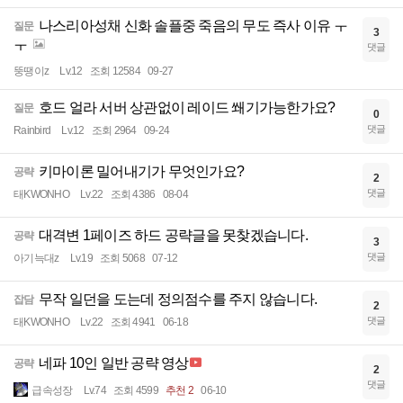
나스리아성채 신화 솔플중 죽음의 무도 즉사 이유 ㅜ
질문
3
ㅜ
댓글
뚱땡이z
Lv.12
조회 12584
09-27
호드 얼라 서버 상관없이 레이드 쐐기가능한가요?
질문
0
댓글
Rainbird
Lv.12
조회 2964
09-24
키마이론 밀어내기가 무엇인가요?
공략
2
댓글
태KWONHO
Lv.22
조회 4386
08-04
대격변 1페이즈 하드 공략글을 못찾겠습니다.
공략
3
댓글
아기늑대z
Lv.19
조회 5068
07-12
무작 일던을 도는데 정의점수를 주지 않습니다.
잡담
2
댓글
태KWONHO
Lv.22
조회 4941
06-18
네파 10인 일반 공략 영상
공략
2
댓글
급속성장
Lv.74
조회 4599
추천 2
06-10