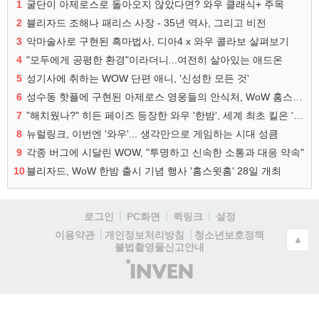
1
굴단이 아제로스로 돌아오지 않았다면? 와우 클래식+ 주목
2
블리자드 조해나 패리스 사장 - 35년 역사, 그리고 비전
3
악마술사로 구현된 흑마법사, 디아4 x 와우 콜라보 살펴보기
4
"모두에게 공평한 환경"이라더니...여전히 살아있는 애드온
5
성기사에 취하는 WOW 단편 애니, '신성한 모든 것'
6
성수동 핫플에 구현된 아제로스 영웅들의 안식처, WoW 홈스윗홈
7
"해치웠나?" 히든 페이즈 등장한 와우 '한밤', 세계 최초 킬은 '팀 리퀴드'
8
뉴럴링크, 이번엔 '와우'... 생각만으로 게임하는 시대 성큼
9
각종 버그에 시달린 WOW, "투명하고 신속한 소통과 대응 약속"
10
블리자드, WoW 한밤 출시 기념 행사 '홈스윗홈' 28일 개최
로그인
PC화면
퀵링크
설정
청소년보호정책
이용약관
개인정보처리방침
▲
불법촬영물신고안내
(주)
인
벤