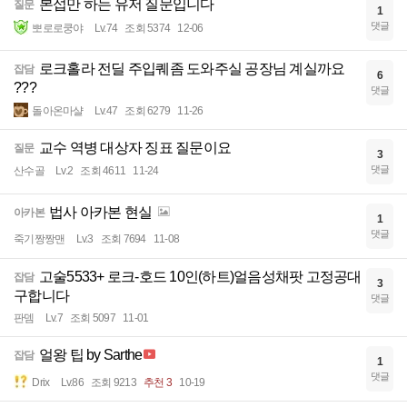
본섭만 하는 유저 질문입니다
질문
1
댓글
뽀로로쿵야
Lv.74
조회 5374
12-06
로크홀라 전딜 주입퀘좀 도와주실 공장님 계실까요
잡담
6
???
댓글
돌아온마샬
Lv.47
조회 6279
11-26
교수 역병 대상자 징표 질문이요
질문
3
댓글
산수골
Lv.2
조회 4611
11-24
법사 아카본 현실
아카본
1
댓글
죽기짱짱맨
Lv.3
조회 7694
11-08
고술5533+ 로크-호드 10인(하트)얼음성채팟 고정공대
잡담
3
구합니다
댓글
판뎀
Lv.7
조회 5097
11-01
얼왕 팁 by Sarthe
잡담
1
댓글
Drix
Lv.86
조회 9213
추천 3
10-19