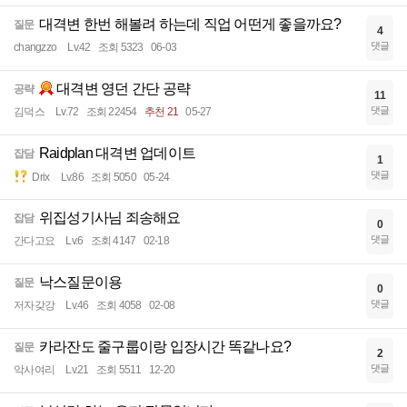
대격변 한번 해볼려 하는데 직업 어떤게 좋을까요?
질문
4
댓글
changzzo
Lv.42
조회 5323
06-03
대격변 영던 간단 공략
공략
11
댓글
김덕스
Lv.72
조회 22454
추천 21
05-27
Raidplan 대격변 업데이트
잡담
1
댓글
Drix
Lv.86
조회 5050
05-24
위집성기사님 죄송해요
잡담
0
댓글
간다고요
Lv.6
조회 4147
02-18
낙스질문이용
질문
0
댓글
저자갖강
Lv.46
조회 4058
02-08
카라잔도 줄구룹이랑 입장시간 똑같나요?
질문
2
댓글
악사여리
Lv.21
조회 5511
12-20