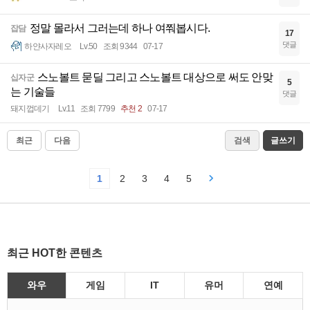
정말 몰라서 그러는데 하나 여쭤봅시다.
잡담
17
댓글
하얀사자레오
Lv.50
조회 9344
07-17
스노볼트 묻딜 그리고 스노볼트 대상으로 써도 안맞
십자군
5
는 기술들
댓글
돼지껍데기
Lv.11
조회 7799
추천 2
07-17
최근
다음
검색
글쓰기
1
2
3
4
5
최근 HOT한 콘텐츠
와우
게임
IT
유머
연예