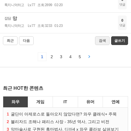
댓글
툭치니억하고
Lv.77
조회 2899
02-20
망
잡담
0
댓글
툭치니억하고
Lv.77
조회 3233
01-23
최근
다음
검색
글쓰기
1
2
3
4
5
최근 HOT한 콘텐츠
와우
게임
IT
유머
연예
1
굴단이 아제로스로 돌아오지 않았다면? 와우 클래식+ 주목
2
블리자드 조해나 패리스 사장 - 35년 역사, 그리고 비전
3
악마술사로 구현된 흑마법사, 디아4 x 와우 콜라보 살펴보기