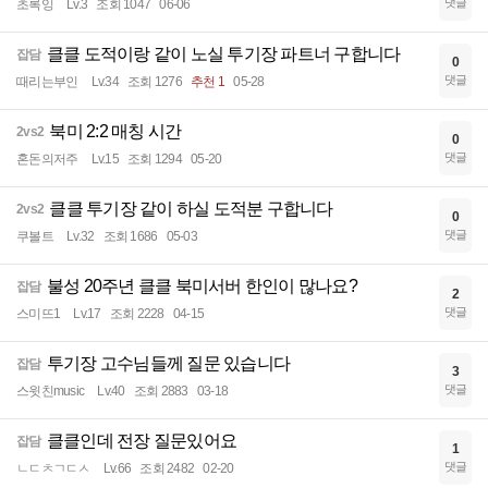
댓글
초록잉
Lv.3
조회 1047
06-06
클클 도적이랑 같이 노실 투기장 파트너 구합니다
잡담
0
댓글
때리는부인
Lv.34
조회 1276
추천 1
05-28
북미 2:2 매칭 시간
2vs2
0
댓글
혼돈의저주
Lv.15
조회 1294
05-20
클클 투기장 같이 하실 도적분 구합니다
2vs2
0
댓글
쿠볼트
Lv.32
조회 1686
05-03
불성 20주년 클클 북미서버 한인이 많나요?
잡담
2
댓글
스미뜨1
Lv.17
조회 2228
04-15
투기장 고수님들께 질문 있습니다
잡담
3
댓글
스윗친music
Lv.40
조회 2883
03-18
클클인데 전장 질문있어요
잡담
1
댓글
ㄴㄷㅊㄱㄷㅅ
Lv.66
조회 2482
02-20