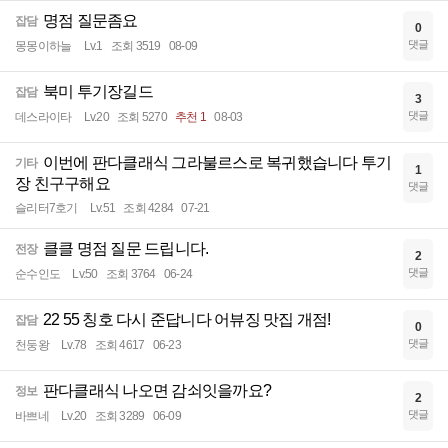
명점 질문좀요
잡담
0
댓글
몽몽이하늘
Lv.1
조회 3519
08-09
북미 투기장길드
잡담
3
댓글
데스라이타
Lv.20
조회 5270
추천 1
08-03
이번에 판다클래식 그라불르스로 복귀했습니다 투기
기타
1
장 친구구해요
댓글
슬리터7호기
Lv.51
조회 4284
07-21
클클 명점 질문 드립니다.
전장
2
댓글
순수인도
Lv.50
조회 3764
06-24
22 55 칭호 다시 준답니다 어뷰징 맛집 개점!
잡담
0
댓글
천둥왕
Lv.78
조회 4617
06-23
판다클래식 나오면 감쇠잇을까요?
정보
2
댓글
바쁘네
Lv.20
조회 3289
06-09