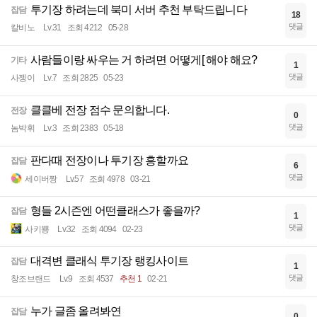
투기장 하려는데 북미 서버 추천 부탁드립니다
잡담
18
댓글
칼비노
Lv.31
조회 4212
05-28
사람들이랑 싸우는 거 하려면 어떻게[ 해야 해요?
기타
1
댓글
사젱이
Lv.7
조회 2825
05-23
클클베 전장 점수 문의합니다.
전장
0
댓글
놈박휘
Lv.3
조회 2383
05-18
판다때 전장이나 투기장 흥할까요
잡담
6
댓글
세이버짱
Lv.57
조회 4978
03-21
형들 2시즌엔 어떤클래스가 좋을까?
잡담
1
댓글
사키뿅
Lv.32
조회 4094
02-23
대격변 클래식 투기장 랭킹사이트
잡담
1
댓글
창조브랜드
Lv.9
조회 4537
추천 1
02-21
누가 글좀 올려봐연
잡담
0