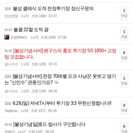
불성 클래식 도적 전장투기장 장신구문의
정보
1
댓글
단성면장
Lv.71
조회 1086
07-07
불클 22할 도적 괌
2vs2
1
댓글
관평핵빠따
Lv.75
조회 1080
07-06
[불성기념서버] 펜구스의 흉포 투기장 5:5 1850+ 고정
5vs5
0
팀 모집합니다.
댓글
갈니아스
Lv.16
조회 1265
07-01
[불성기념서버] 전장 70레벨 오크 사냥꾼 옷벗고 댕기
잡담
1
는 "신민수" 관종인가요?
댓글
갈니아스
Lv.15
조회 1284
06-28
6.28.(일) 저녁7시부터 투기장 3:3 무한신청합니다!!
잡담
0
댓글
Salgeras
Lv.33
조회 1071
06-28
[불성기념일]호드 법사가 구인합니다
2vs2
0
댓글
윤봉탄
Lv.17
조회 1037
06-28