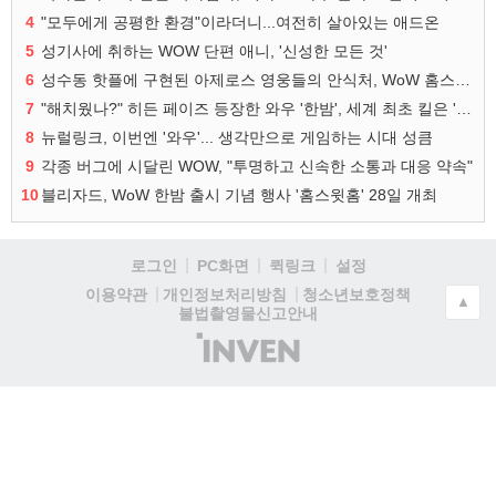
4
"모두에게 공평한 환경"이라더니...여전히 살아있는 애드온
5
성기사에 취하는 WOW 단편 애니, '신성한 모든 것'
6
성수동 핫플에 구현된 아제로스 영웅들의 안식처, WoW 홈스윗홈
7
"해치웠나?" 히든 페이즈 등장한 와우 '한밤', 세계 최초 킬은 '팀 리퀴드'
8
뉴럴링크, 이번엔 '와우'... 생각만으로 게임하는 시대 성큼
9
각종 버그에 시달린 WOW, "투명하고 신속한 소통과 대응 약속"
10
블리자드, WoW 한밤 출시 기념 행사 '홈스윗홈' 28일 개최
로그인
PC화면
퀵링크
설정
청소년보호정책
이용약관
개인정보처리방침
▲
불법촬영물신고안내
(주)
인
벤