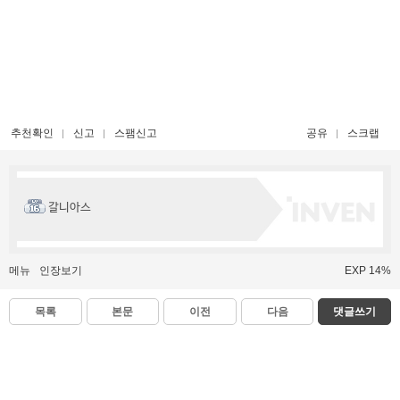
추천확인
신고
스팸신고
공유
스크랩
갈니아스
메뉴
인장보기
EXP 14%
목록
본문
이전
다음
댓글쓰기