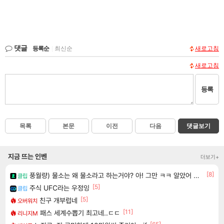
댓글
등록순
|
최신순
새로고침
새로고침
등록
목록
본문
이전
다음
댓글보기
지금 뜨는 인벤
더보기+
[8]
풍월량) 물소는 왜 물소라고 하는거야? 아! 그만 ㅋㅋ 알았어 ㅋㅋ
클립
[5]
주식 UFC라는 우정잉
클립
[5]
친구 개부럽네
오버워치
[11]
패스 세계수뽑기 최고네..ㄷㄷ
리니지M