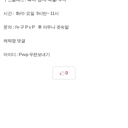
시간 : 화/수 요일 9시반~ 11시
문의 : /누구 P v P 후 아무나 귓속말
케릭명 댓글
아이디 : Pvvp 우편보내기
0