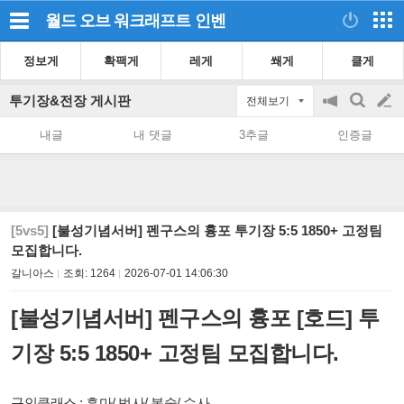
월드 오브 워크래프트
인벤
정보게
확팩게
레게
쐐게
클게
투기장&전장 게시판
전체보기
공
검
글
지
색
내글
내 댓글
3추글
인증글
on/off
쓰
기
[5vs5]
[불성기념서버] 펜구스의 흉포 투기장 5:5 1850+ 고정팀
모집합니다.
갈니아스
조회:
1264
2026-07-01 14:06:30
[불성기념서버] 펜구스의 흉포 [호드] 투
기장 5:5 1850+ 고정팀
모집합니다.
구인클래스 : 흑마/ 법사/ 복술/ 수사