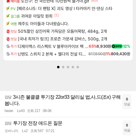
[65]
노진구: 전 국민한테 10만원씩 줄거야.gif
메이플
[페르소나5: 더 팬텀 X] 괴도 영상 l 타카마키 안·댄싱 스타
PV
[1]
귀여운 아일릿 원희
걸그룹
제주도 아이들과 다녀왔습니다.
여행
50%할인 삼진어묵 가득담은 모둠어묵탕, 484g, 2개
핫딜
[국내 최저가 링크] 프로즌 가문새 감바스, 500g, 2개
핫딜
디제이맥스 리스펙트 V 블루아카이브 팩 DJMAX RESPECT V Blue Archive Pack DLC
65%
6,930원
12%
특가
닌텐도 스위치 2 본체 + 젤다의 전설 티어스 오브 더 킹덤 닌텐도 스위치 2 에디션 + 젤다의 전설 브레스 오브 더 와일드 닌텐도 스위치 2 에디션 번들
817,600원
1%
809,420원
특가
3시즌 불클클 투기장 22or33 달리실 법,사,드(조x) 구해
잡담
0
봅니다.
댓글
haran
Lv.40
조회 217
08-06
투기장 전장 애드온 질문
잡담
0
댓글
오바나이
Lv.2
조회 567
07-21