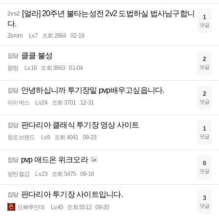
[얼라] 20주년 불타는성전 2v2 도법하실 법사님구합니
2vs2
1
다.
댓글
Zerom
Lv.7
조회 2664
02-19
클클 불성
잡담
2
댓글
왕랑
Lv.18
조회 3963
01-04
안녕하십니까 투기장밑 pvp배우고싶읍니다.
잡담
2
댓글
아이박스
Lv.24
조회 3701
12-31
판다리아 클래식 투기장 영상 사이트
잡담
1
댓글
창조브랜드
Lv.9
조회 4041
09-23
pvp 애드온 위크오라
잡담
0
댓글
방탄철갑
Lv.23
조회 5475
09-18
판다리아 투기장 사이트입니다.
잡담
3
댓글
오빠루민데
Lv.40
조회 5512
08-20