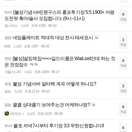
[불성기념서버] 펜구스의 흉포투기장 5:5 1900+ 어평
5vs5
0
도전팟 흑마/술사 모집합니다. (9시~11시)
댓글
갈니아스
Lv.15
조회 1335
06-22
네임플레이트 적대적 대상 전사 태세표시
잡담
1
댓글
hids
Lv.23
조회 1357
06-22
[불성]설킹채집<<<<길드이름은 WarLord인데 하는 짓
전장
0
은 전장잠수 ㅋㅋ
댓글
겨울소나타
Lv.11
조회 1309
06-17
불성 기념서버 알터랙 계곡 어떻게 하나요?
전장
2
댓글
골송
Lv.22
조회 1214
06-15
클클 상대쿨기 보여주는건 어케하나영?
잡담
0
댓글
매딕언니
Lv.22
조회 1135
06-09
불토 저녁7시부터 투기장 3:3 무한신청합니다!!
3vs3
0