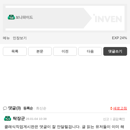
보나파이드
메뉴
인장보기
EXP 24%
목록
본문
이전
다음
댓글쓰기
댓글
(3)
등록순
|
최신순
새로고침
탁장군
26-01-04 10:38
신고
|
공감 확인
클래식직업게시판은 댓글이 잘 안달릴겁니다. 글 읽는 유저들이 이미 해