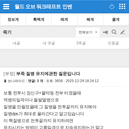
월드 오브 워크래프트
인벤
정보게
확팩게
레게
쐐게
클게
죽기
전체보기
공
검
글
지
색
내글
내 댓글
3추글
인증글
on/off
쓰
기
[부정]
부죽 질병 유지에관한 질문입니다
보나파이드
댓글: 3 개
조회:
3658
2025-12-29 18:24:12
보통 전투시 장신구+물약등 전부 터졌을때
역병의일격이나 돌발열병으로
질병을 만들었을때 그 질병을 전투끝까지 유지해야
질병dps가 최대로 올라간다고 알고있습니다
이 핵질병으로 전투끝까지 유지하려면
유지시키는 방법이 고름일격으로 지속유지하는거 말고