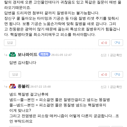
탈의 경지에 오른 고인물인데다가 귀찮음도 있고 똑같은 질문이 매번 올
라오기때문이죠.
답변을 드리자면 첨부터 끝까지 질병유지는 불가능합니다.
장신구 쿨 돌아오는 타이밍과 기공손 등 다음 질병 리셋 주기를 맞춰시
면 됩니다. 보통 기공손 노움손가락에 맞춰 질병을 새로 겁니다. 그리
고 천둥왕은 광역이 많기 때문에 끓는피 특성으로 질병유지가 힘들겁니
다. 핵질병타겟을 최소거리에두고 피소를 하셔야합니다.
답글
0
0
보나파이드
26-01-05 12:47
신고
|
공감 확인
답변 감사합니다
답글
0
0
종블리
26-07-22 15:48
신고
|
공감 확인
넴드 핵질병 걸고난후에
넴드---쫄---본인 = 피소걸면 쫄은 질병안걸리고 넴드는 똥질병
쫄---넴드---본인 = 피소걸면 쫄은 똥질병 넴드는 핵질병유지
이게 맞나요?
그리고 전염병은 피소랑 매커니즘이 어떻게 다른지 궁금합니다...조
언 부탁드려요