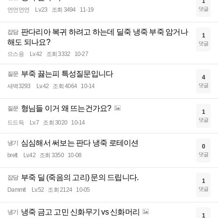
1
댓글
언언언언
Lv.23
조회 3494
11-19
판다리아 복귀 하려고 하는데 딜죽 냉죽 부죽 암거나
잡담
1
해도 되나요?
댓글
으스응
Lv.42
조회 3332
10-27
부죽 끓는피 특성질문입니다
질문
4
댓글
새벽3293
Lv.42
조회 4064
10-14
형님들 이거 왜 뜨는건가요?
질문
1
댓글
드드득
Lv.7
조회 3020
10-14
심심해서 써보는 판다 냉죽 로테이션
냉기
0
댓글
brett
Lv.42
조회 3350
10-08
부죽 딜 (죽음의 고리) 문의 드립니다.
잡담
1
댓글
Dammit
Lv.52
조회 2124
10-05
냉죽 금고 고민 신화무기 vs 신화머리
냉기
1