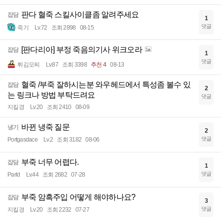
판다 혈죽 스킬사이클좀 알려주세요
잡담
1
댓글
죽기
Lv.72
조회 2898
08-15
[판다리아] 부정 죽음의기사 위크오라
잡담
1
댓글
튀김모찌
Lv.87
조회 3398
추천 4
08-13
혈죽 /부죽 잘하시는분 와우헤드에서 특성좀 볼수 있
잡담
2
는 링크나 방법 부탁드려요
댓글
지킬경
Lv.20
조회 2410
08-09
바뀐 냉죽 질문
냉기
2
댓글
Portgasdace
Lv.2
조회 3182
08-06
부죽 너무 어렵다.
잡담
1
댓글
Parld
Lv.44
조회 2682
07-28
부죽 암흑주입 어떻게 해야하나요?
잡담
3
댓글
지킬경
Lv.20
조회 2232
07-27