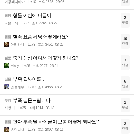
댓글
여왕돼지마마
Lv.10
조회 1898
09-02
형들 이번에 더듬이
잡담
2
댓글
나졸라쌔
Lv.22
조회 2245
08-27
혈죽 요즘 세팅 어떻게해요?
잡담
10
댓글
아리하니
Lv.73
조회 3451
08-25
죽기 생성 어디서 어떻게 하나요?
질문
3
댓글
Missy
Lv.88
조회 2227
08-21
부죽 딜싸이클…
질문
6
댓글
민물새우
Lv.70
조회 4966
08-21
부죽 질문드립니다.
부정
1
댓글
서뱅이
Lv.25
조회 1914
08-18
판다 부죽 딜 사이클이 보통 어떻게 되나요?
잡담
2
댓글
방랑법사
Lv.73
조회 2897
08-16