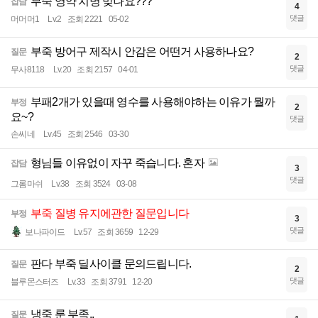
부죽 영약 치명 맞나요???
잡담
4
댓글
머머머1
Lv.2
조회 2221
05-02
부죽 방어구 제작시 안감은 어떤거 사용하나요?
질문
2
댓글
무사8118
Lv.20
조회 2157
04-01
부패2개가 있을때 영수를 사용해야하는 이유가 뭘까
부정
2
요~?
댓글
손씨네
Lv.45
조회 2546
03-30
형님들 이유없이 자꾸 죽습니다. 혼자
잡담
3
댓글
그롬마쉬
Lv.38
조회 3524
03-08
부죽 질병 유지에관한 질문입니다
부정
3
댓글
보나파이드
Lv.57
조회 3659
12-29
판다 부죽 딜사이클 문의드립니다.
질문
2
댓글
블루몬스터즈
Lv.33
조회 3791
12-20
냉죽 룬 부족..
질문