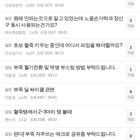
댓글
인생은쓴맛
Lv.30
조회 2370
10-04
원래 안되는것으로 알고 있었는데 노움손가락과 장신
질문
3
구 동시 사용되는건가요?
댓글
위대한김팀장
Lv.16
조회 3167
09-15
초보 혈죽 키우는 중인데 어디서 파밍을 해야할까요?
질문
2
댓글
인간섬기사
Lv.14
조회 2229
09-13
부죽 혈기전환 및 역병 부스팅 방법 부탁드립니다.
잡담
1
댓글
지킬경
Lv.20
조회 2620
09-13
부죽 딜 싸이클 관련
질문
8
댓글
지킬경
Lv.20
조회 4807
09-05
혈죽탱에서 2~3마리 탱 볼때
잡담
3
댓글
분비선
Lv.12
조회 2596
09-03
판다] 부죽 자주쓰는 매크로 공유좀 부탁드립니다.
잡담
0