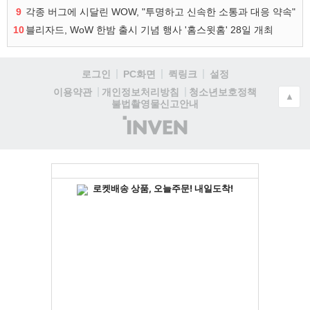
9
각종 버그에 시달린 WOW, "투명하고 신속한 소통과 대응 약속"
10
블리자드, WoW 한밤 출시 기념 행사 '홈스윗홈' 28일 개최
로그인
PC화면
퀵링크
설정
청소년보호정책
이용약관
개인정보처리방침
▲
불법촬영물신고안내
(주)
인
벤