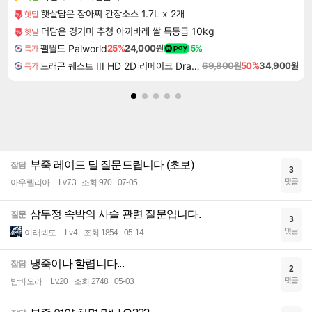
햇살담은 장아찌 간장소스 1.7L x 2개
핫딜
더담은 경기미 추청 아끼바레 쌀 특등급 10kg
핫딜
팰월드 Palworld
25%
24,000원
5%
특가
드래곤 퀘스트 III HD 2D 리메이크 Dragon Quest III HD 2D Remake
69,800원
50%
34,900원
특가
부죽 레이드 딜 질문드립니다 (초보)
잡담
3
댓글
아우렐리아
Lv.73
조회 970
07-05
삼두정 속박의 사슬 관련 질문입니다.
질문
3
댓글
이래뵈도
Lv.4
조회 1854
05-14
냉죽이나 할렵니다...
잡담
2
댓글
밤비오라
Lv.20
조회 2748
05-03