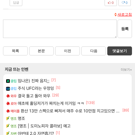
답글
0
0
새로고침
등록
목록
본문
이전
다음
댓글보기
지금 뜨는 인벤
더보기+
[7]
임나은) 진짜 음지;;
클립
[5]
주식 UFC라는 우정잉
클립
[29]
결국 돌고 돌아 와우
와우
[139]
애초에 홀딩저가가 짜치는게 이거임 ㅋㅋ
로아
[89]
환산 13만 스펙으로 삐져서 매주 수로 10만점 치고있으면 ㅋㅋ
메이플
명조
명조
[명조 | 도미노피자 콜라보] 예고
명조
[1]
아반테 2.0 자연흡기?
차벤