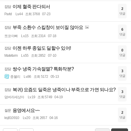
이제 혈죽 판다되서
잡담
2
댓글
Parld
Lv.44
조회 3768
07-23
부죽 소환수 스킬창이 보이질 않아요
잡담
6
댓글
쪼코아빠
Lv.15
조회 2314
07-18
이젠 하루 종일도 딜할수 있어!
잡담
0
댓글
Matefarm
Lv.55
조회 2852
07-10
쌍수 냉죽 가속절멸? 특화작분?
잡담
3
댓글
종블리
Lv.86
조회 5172
05-13
복귀) 요즘도 딜죽은 냉죽이나 부죽으로 가면 되나요?
잡담
3
댓글
덤벼라세상아
Lv.19
조회 5749
04-19
용영에서요~~
질문
2
댓글
ksj810910
Lv.20
조회 2657
04-16