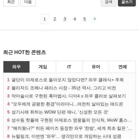
최근
다음
검색
글쓰기
1
2
3
4
5
최근 HOT한 콘텐츠
와우
게임
IT
유머
연예
1
굴단이 아제로스로 돌아오지 않았다면? 와우 클래식+ 주목
2
블리자드 조해나 패리스 사장 - 35년 역사, 그리고 비전
3
악마술사로 구현된 흑마법사, 디아4 x 와우 콜라보 살펴보기
4
"모두에게 공평한 환경"이라더니...여전히 살아있는 애드온
5
성기사에 취하는 WOW 단편 애니, '신성한 모든 것'
6
성수동 핫플에 구현된 아제로스 영웅들의 안식처, WoW 홈스윗홈
7
"해치웠나?" 히든 페이즈 등장한 와우 '한밤', 세계 최초 킬은 '팀 리퀴드'
8
뉴럴링크, 이번엔 '와우'... 생각만으로 게임하는 시대 성큼