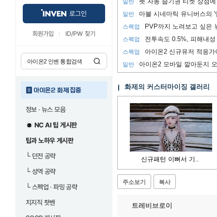
펫 자동 줍기권 티켓 상점에
일반
로그인
마블 시네마틱 유니버스의 '
일반
스펙업
회원가입
ID/PW 찾기
전투속도 0.5%, 피해내성 
스펙업
아이온2 신규유저 적응가
스펙업
일반
화제의 커스터마이징 갤러리
아이온2 화제 집중
정보 · 뉴스 모음
NC AI 팁 게시판
팁과 노하우 게시판
└
던전 공략
신규패턴 이뻐서 기..
└
성역 공략
주소보기
복사
└
스펙업 · 파밍 공략
치지직 팟벤
트레비브로이