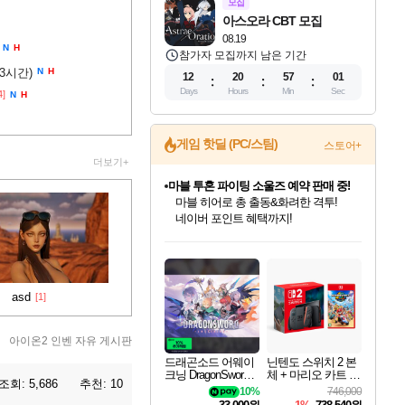
모집
아스오라 CBT 모집
08.19
N
H
참가자 모집까지 남은 기간
(3시간)
N
H
12
20
57
00
Days
Hours
Min
Sec
4]
N
H
게임 핫딜 (PC/스팀)
스토어+
마블 투혼 파이팅 소울즈 예약 판매 중!
더보기+
마블 히어로 총 출동&화려한 격투!
네이버 포인트 혜택까지!
캡콤 프렌차이즈 할인 진행 중!
몬헌, 바하 등 인기 IP를
드래곤소드: 어웨이크닝 입점!
문명 7 특별 할인!
귀무자: 검의 길 예약 판매 중!
비스트 오브 리인카네이션 정식 출시!
커세어 코브 출시 기념 할인!
더 렐릭 퍼스트 가디언 정식 출시
베데스다 40주년 기념 할인 중!
캡콤 일부 상품 상시 할인
스타워즈 은하계 레이서
로블록스 기프트 카드 공식 입점
할인가에 만나보세요!
스팀으로 만나는 드래곤소드!
조선&고려 DLC 출시 예정
10% 할인과
게임프릭 신작 IP
해적'섬'을 발전시키자!
설화x하드코어 액션!
베데스다의 명작들을
몬헌 와일즈 & 드래곤즈 도그마2
인벤게임즈에서 10% 추가 적립
Robux를 가장 안전하고
네이버혜택과 함께 만나보세요!
50%할인&추가 적립까지!
이니&베니 혜택까지!
네이버 혜택가와 함께 예약하세요!
할인&네이버혜택으로 만나보세요!
네이버페이 혜택과 만나보세요!
40주년 프로모션으로 만나보세요!
일부 에디션 상시 할인!
혜택으로 예약 판매 중
편안하게 충전하세요
asd
[1]
아이온2 인벤 자유 게시판
드래곤소드 어웨이
닌텐도 스위치 2 본
크닝 DragonSword A
체 + 마리오 카트 월
조회:
5,686
추천:
10
wakening
드
10%
746,000