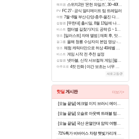
스위치2판 ‘몬헌 와일즈’, 30~40fps 목표 추정
해외겜
FC 27 - 공식 얼티메이트 팀 트레일러
PV
7월~8월 부산-단양-충주-울진 다녀왔어요~
여행
[무한대] 출시일, 8월 13일에 나오나
섭컬겜
챕터별 길찾기/지도 공략 (1 ~ 12장)
비스트
[일러스트] 자매 앨범 | 재회 후, 맛집에서
명조
올해 청룡 수상자의 본업 영상 - 스테이씨 윤
걸그룹
체험 캐릭터만으로 허상 40레벨 하이와티아 5분 컷!｜에이메스·린네·모니에 명함
명조
게임 시작 전 추천 설정
비스트
넷마블, 신작 서브컬쳐 게임 [펄 인 블루] 티저 사이트 오픈
섭컬겜
4컷 만화 | 야간 보초는 너무 힘들어
아주프로
새로고침
핫딜
게시판
더보기+
[오늘 끝딜] 에크멀 이지 브러시 에이에이 포인트 아이 06
[오늘 끝딜] 오슬로 아웃백 트래블 텀블러 350ml, 아이보리
[오늘 끝딜] 국산 온열안대 암막 여행용 수면 안대 천연 아로마 스팀 찜질 아이마스크 일상에반하다
71%특가 비바어스 차량 햇빛가리개 광반사코팅 썬블록 우산, 암막블랙, 1개