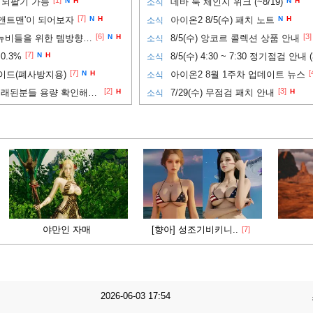
[1]
 되팔기 가능
N
H
데바 룩 체인지 위크 (~8/19)
N
H
소식
[7]
앤트맨'이 되어보자
N
H
아이온2 8/5(수) 패치 노트
N
H
소식
[6]
[3]
PVP까지 노려보고 싶은 뉴비들을 위한 템방향성 추천
N
H
8/5(수) 앙코르 콜렉션 상품 안내
소식
[7]
0.3%
N
H
8/5(수) 4:30 ~ 7:30 정기점검 안내 
소식
[7]
[
이드(폐사방지용)
N
H
아이온2 8월 1주차 업데이트 뉴스
소식
[2]
[3]
아이온2 모바일 깔아둔지 오래된분들 용량 확인해보세요
H
7/29(수) 무점검 패치 안내
H
소식
야만인 자매
[향아] 성조기비키니..
[7]
2026-06-03 17:54