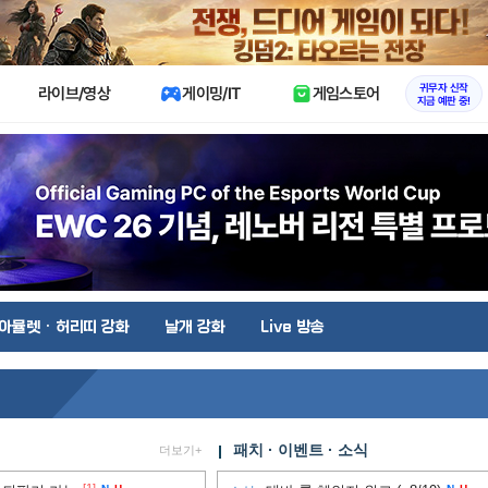
X
귀무자 신작
라이브/영상
게이밍/IT
게임스토어
지금 예판 중!
아뮬렛 · 허리띠 강화
날개 강화
Live 방송
패치 · 이벤트 · 소식
더보기+