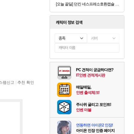
[오늘 끝딜] 던킨 네스프레소호환캡슐 커피 캡슐 5종 120개입
캐릭터 정보 검색
종족
서버
PC 견적이 궁금하다면?
IT인벤 견적게시판
스팸신고
추천 확인
매일매일,
인벤 출석체크!
주사위 굴리고 포인트!
인벤 마블
연동하면 아이온2 인장!
아이온 인장 인증 페이지