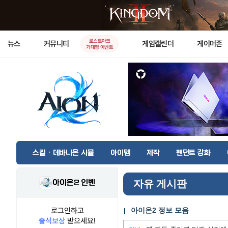
로스트아크
뉴스
커뮤니티
게임캘린더
게이머존
기대평 이벤트
스킬 · 데바니온 시뮬
아이템
제작
펜던트 강화
아이온2 인벤
자유 게시판
로그인하고
아이온2 정보 모음
출석보상
받으세요!