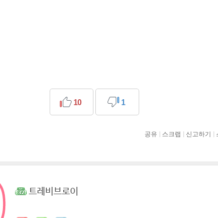
10
1
공유
스크랩
신고하기
트레비브로이