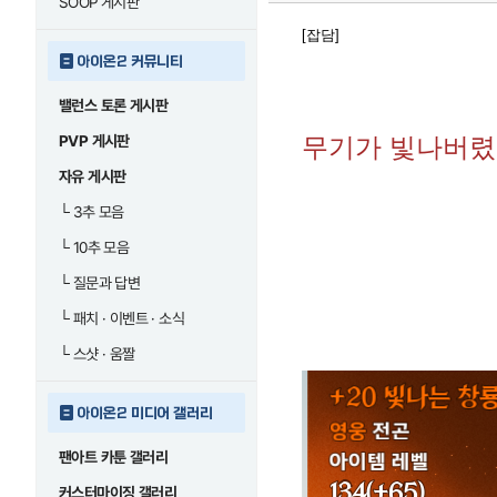
SOOP 게시판
[잡담]
아이온2 커뮤니티
밸런스 토론 게시판
PVP 게시판
무기가 빛나버
자유 게시판
└
3추 모음
└
10추 모음
└
질문과 답변
└
패치 · 이벤트 · 소식
└
스샷 · 움짤
아이온2 미디어 갤러리
팬아트 카툰 갤러리
커스터마이징 갤러리