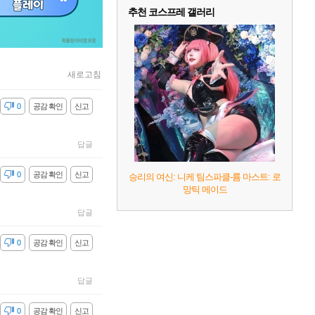
추천 코스프레 갤러리
새로고침
감
0
공감 확인
신고
답글
감
0
공감 확인
신고
승리의 여신: 니케 팀스파클-륨 마스트: 로
망틱 메이드
답글
감
0
공감 확인
신고
답글
감
0
공감 확인
신고