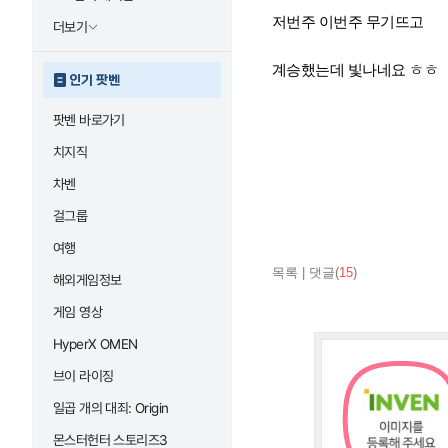
저번주 이번주 무기뜨고
더보기
계승했는데 빛나네요 ㅎㅎ
인기 팟벤
팟벤 바로가기
치지직
차벤
걸그룹
여행
목록
|
댓글(
15
)
해외게임정보
게임 영상
HyperX OMEN
브이 라이징
일곱 개의 대죄: Origin
몬스터헌터 스토리즈3