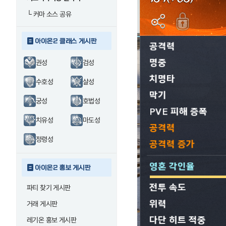
└
커마 소스 공유
아이온2 클래스 게시판
권성
검성
수호성
살성
궁성
호법성
치유성
마도성
정령성
아이온2 홍보 게시판
파티 찾기 게시판
거래 게시판
레기온 홍보 게시판