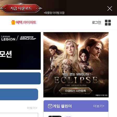
혜택.아이마트
로그인
인
벤
전
체
사
이
트
맵
게임 캘린더
더보기+
더보기+