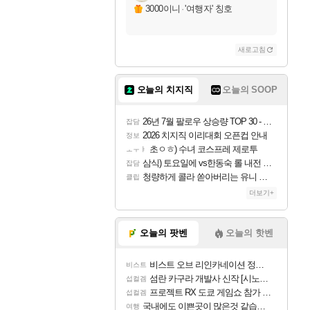
3000이니
·
'여행자' 칭호
새로고침
오늘의 치지직
오늘의 SOOP
26년 7월 팔로우 상승량 TOP 30 - 월간 치지직
잡담
2026 치지직 이리대회 오픈컵 안내
정보
초ㅇㅎ) 수녀 코스프레 제로투
ㅗㅜㅑ
삼식) 토요일에 vs한동숙 롤 내전 예정
잡담
청량하게 콜라 쏟아버리는 유니 ㅋㅋㅋ
클립
더보기+
오늘의 팟벤
오늘의 핫벤
비스트 오브 리인카네이션 정보/공략글 모음
비스트
섬란 카구라 개발사 신작 [시노비 넥서스] 연내 출시 예정
섭컬겜
프로젝트 RX 도쿄 게임쇼 참가 결정
섭컬겜
국내에도 이쁜곳이 많은것 같습니다
여행