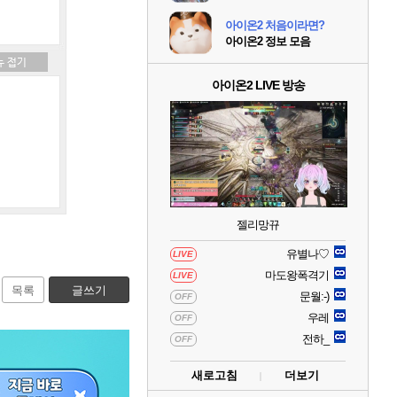
아이온2 처음이라면?
아이온2 정보 모음
아이온2 LIVE 방송
젤리망뀨
유별나♡
LIVE
마도왕폭격기
LIVE
목록
글쓰기
문월:-)
OFF
우레
OFF
전하_
OFF
새로고침
더보기