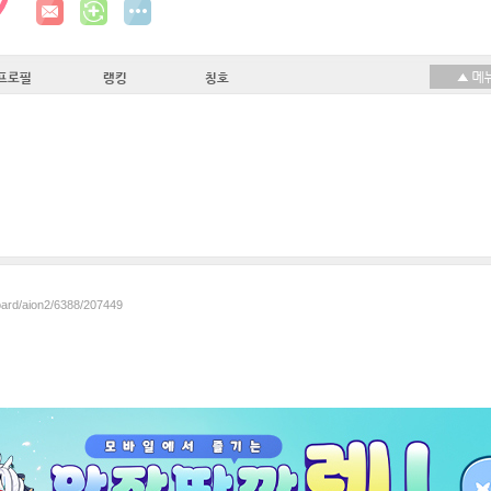
프로필
랭킹
칭호
board/aion2/6388/207449