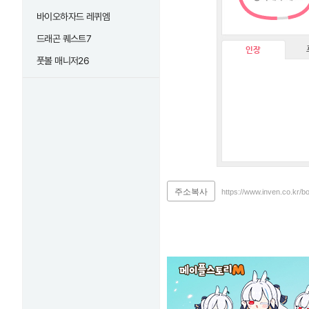
바이오하자드 레퀴엠
드래곤 퀘스트7
인장
풋볼 매니저26
주소복사
https://www.inven.co.kr/