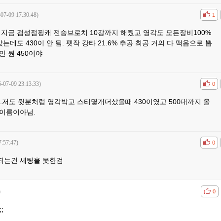
-07-09 17:30:48)
공감
비공
1
 지금 검성점핑캐 전승브로치 10강까지 해줬고 영각도 모든장비100%
는데도 430이 안 됨. 펫작 강타 21.6% 추공 최공 거의 다 맥옵으로 뽑
 뭔 450이야
-07-09 23:13:33)
공감
비공
0
...저도 윗분처럼 영각박고 스티몇개더샀을때 430이였고 500대까지 올
애이름이아님.
7:57:47)
공감
비공
0
안되는건 세팅을 못한검
)
공감
비공
0
;