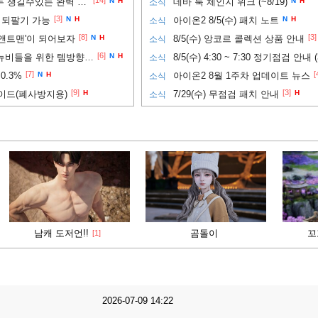
[14]
필수! ) 프레임과 그래픽 모두 챙길수있는 완벽 세팅법!!
N
H
데바 룩 체인지 위크 (~8/19)
N
H
소식
[3]
 되팔기 가능
N
H
아이온2 8/5(수) 패치 노트
N
H
소식
[8]
[3]
앤트맨'이 되어보자
N
H
8/5(수) 앙코르 콜렉션 상품 안내
소식
[6]
PVP까지 노려보고 싶은 뉴비들을 위한 템방향성 추천
N
H
8/5(수) 4:30 ~ 7:30 정기점검 안내 
소식
[7]
[
0.3%
N
H
아이온2 8월 1주차 업데이트 뉴스
소식
[9]
[3]
이드(폐사방지용)
H
7/29(수) 무점검 패치 안내
H
소식
남캐 도저언!!
곰돌이
꼬
[1]
2026-07-09 14:22