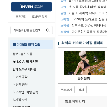
일반
로그인
펫 자동 줍기권 티켓 상점에
일반
마블 시네마틱 유니버스의 '
일반
회원가입
ID/PW 찾기
스펙업
전투속도 0.5%, 피해내성 
스펙업
아이온2 신규유저 적응가
스펙업
화제의 커스터마이징 갤러리
아이온2 화제 집중
정보 · 뉴스 모음
NC AI 팁 게시판
팁과 노하우 게시판
└
던전 공략
블랑블랑
└
성역 공략
주소보기
복사
└
스펙업 · 파밍 공략
치지직 팟벤
압도적인간지