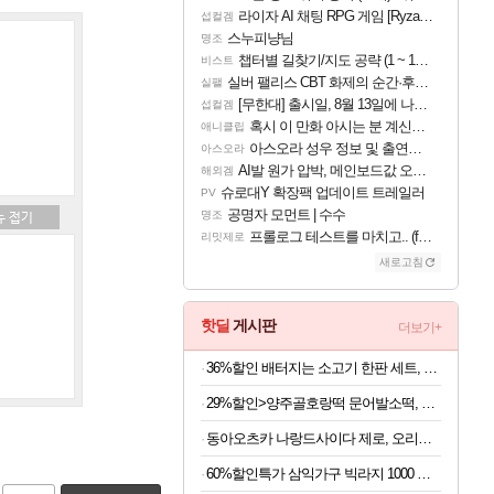
라이자 AI 채팅 RPG 게임 [RyzaChat: AI] 공개
섭컬겜
스누피냥님
명조
챕터별 길찾기/지도 공략 (1 ~ 12장)
비스트
실버 팰리스 CBT 화제의 순간·후기 모음
실팰
[무한대] 출시일, 8월 13일에 나오나
섭컬겜
혹시 이 만화 아시는 분 계신가요
애니클립
아스오라 성우 정보 및 출연작 모음
아스오라
AI발 원가 압박, 메인보드값 오르나
해외겜
슈로대Y 확장팩 업데이트 트레일러
PV
공명자 모먼트 | 수수
명조
프롤로그 테스트를 마치고.. (feat. 리아)
리밋제로
새로고침
핫딜
게시판
더보기+
36%할인 배터지는 소고기 한판 세트, 등심살 300g + 살치살 200g + 부채살 200g + 갈비살 200g + 우삼겹 300g, 1.2kg, 1세트
29%할인>양주골호랑떡 문어발소떡, 1kg, 1봉
동아오츠카 나랑드사이다 제로, 오리지널, 345ml, 24개
60%할인특가 삼익가구 빅라지 1000 광폭 초대형 서랍장, 화이트+오크, 1000mm, 5단