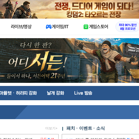
X
최대 90% 할인
라이브/영상
게이밍/IT
게임스토어
8월 프로모션
아뮬렛 · 허리띠 강화
날개 강화
Live 방송
패치 · 이벤트 · 소식
더보기+