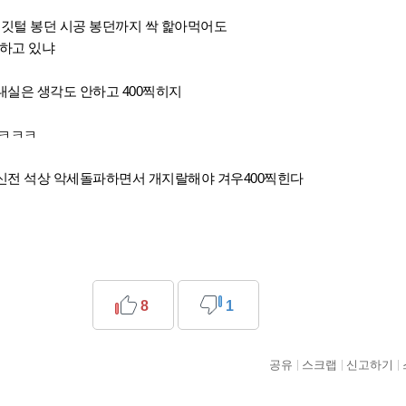
 깃털 봉던 시공 봉던까지 싹 핥아먹어도
ㄹ하고 있냐
내실은 생각도 안하고 400찍히지
 ㅋㅋㅋ
신전 석상 악세돌파하면서 개지랄해야 겨우400찍힌다
8
1
공유
스크랩
신고하기