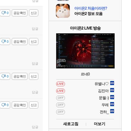
답글
아이온2 처음이라면?
감
0
공감 확인
신고
아이온2 정보 모음
아이온2 LIVE 방송
답글
감
0
공감 확인
신고
답글
르네0
감
0
공감 확인
신고
유별나♡
LIVE
김진아
LIVE
답글
문월:-)
OFF
우레
감
0
공감 확인
신고
OFF
전하_
OFF
새로고침
더보기
답글