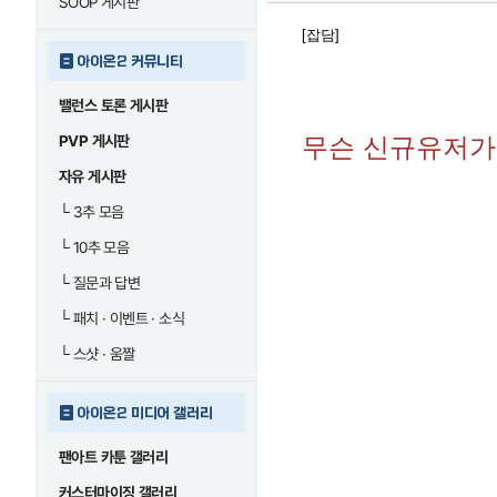
SOOP 게시판
[잡담]
아이온2 커뮤니티
밸런스 토론 게시판
PVP 게시판
무슨 신규유저가 
자유 게시판
└
3추 모음
└
10추 모음
└
질문과 답변
└
패치 · 이벤트 · 소식
└
스샷 · 움짤
아이온2 미디어 갤러리
팬아트 카툰 갤러리
커스터마이징 갤러리