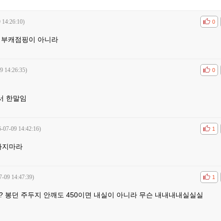
 14:26:10)
공감
비공
0
 부캐점핑이 아니라
9 14:26:35)
공감
비공
0
서 한말임
-07-09 14:42:16)
공감
비공
1
하지마라
7-09 14:47:39)
공감
비공
1
? 봉던 주두지 안깨도 450이면 내실이 아니라 무슨 내내내내실실실