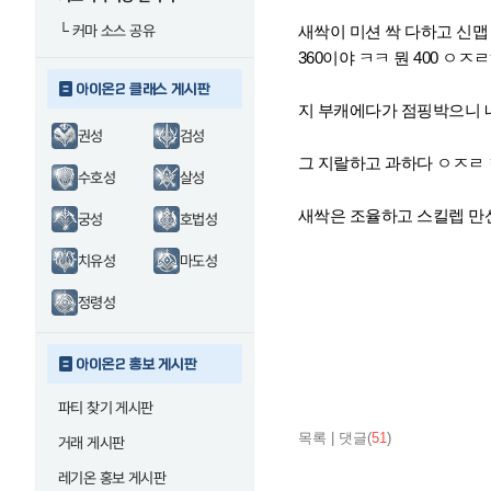
└
커마 소스 공유
새싹이 미션 싹 다하고 신맵
360이야 ㅋㅋ 뭔 400 ㅇㅈ
아이온2 클래스 게시판
지 부캐에다가 점핑박으니 
권성
검성
그 지랄하고 과하다 ㅇㅈㄹ
수호성
살성
새싹은 조율하고 스킬렙 만
궁성
호법성
치유성
마도성
정령성
아이온2 홍보 게시판
파티 찾기 게시판
목록
|
댓글(
51
)
거래 게시판
레기온 홍보 게시판