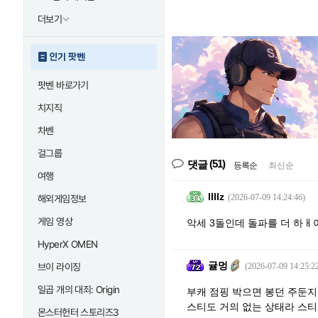
더보기
인기 팟벤
팟벤 바로가기
치지직
차벤
걸그룹
(51)
댓글
등록순
|
최신순
여행
Illlz
(2026-07-09 14:24:46)
해외게임정보
게임 영상
악세 3돌인데 돌파를 더 하ㅐ
HyperX OMEN
귤멍
브이 라이징
(2026-07-09 14:25:2
일곱 개의 대죄: Origin
부캐 점핑 박으면 봉던 주둔지 
스티도 거의 없는 상태라 스티
몬스터헌터 스토리즈3