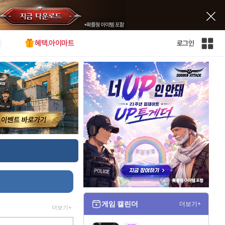
혜택.아이마트
로그인
인
벤
전
체
사
이
트
맵
게임 캘린더
더보기+
더보기+