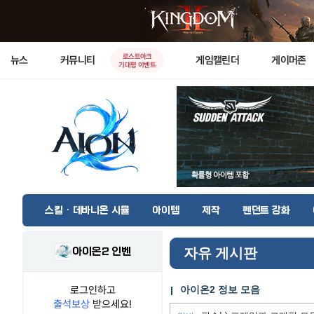
로스트아크
뉴스
커뮤니티
게임캘린더
게이머존
기대평 이벤트
스킬 · 데바니온 시뮬
아이템
제작
펜던트 강화
아이온2 인벤
자유 게시판
로그인하고
아이온2 정보 모음
출석보상
받으세요!