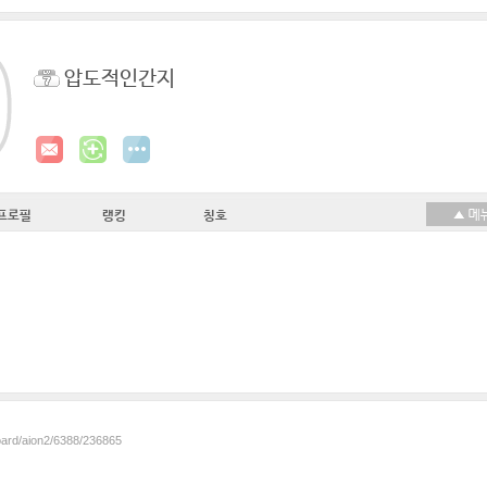
압도적인간지
프로필
랭킹
칭호
board/aion2/6388/236865