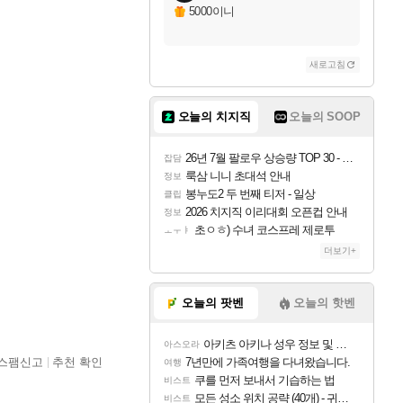
5000이니
새로고침
오늘의 치지직
오늘의 SOOP
26년 7월 팔로우 상승량 TOP 30 - 월간 치지직
잡담
룩삼 니니 초대석 안내
정보
봉누도2 두 번째 티저 - 일상
클립
2026 치지직 이리대회 오픈컵 안내
정보
초ㅇㅎ) 수녀 코스프레 제로투
ㅗㅜㅑ
더보기+
오늘의 팟벤
오늘의 핫벤
아키츠 아키나 성우 정보 및 주요 필모
아스오라
스팸신고
추천 확인
7년만에 가족여행을 다녀왔습니다.
여행
쿠를 먼저 보내서 기습하는 법
비스트
모든 성소 위치 공략 (40개) - 귀환한 영혼 도전과제
비스트