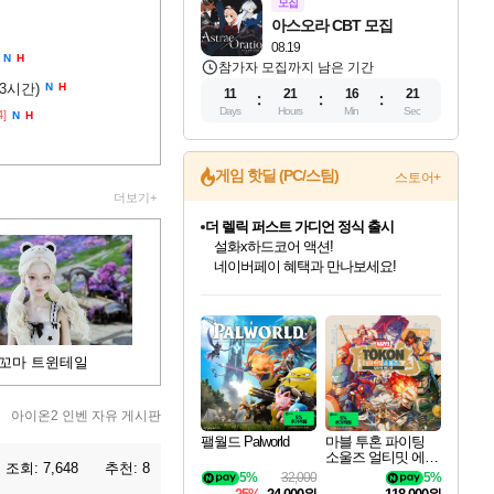
모집
아스오라 CBT 모집
08.19
N
H
참가자 모집까지 남은 기간
(3시간)
N
H
11
21
16
20
Days
Hours
Min
Sec
4]
N
H
게임 핫딜 (PC/스팀)
스토어+
더보기+
더 렐릭 퍼스트 가디언 정식 출시
설화x하드코어 액션!
네이버페이 혜택과 만나보세요!
인벤게임즈 8월 특별 할인!
드래곤소드: 어웨이크닝 입점!
문명 7 특별 할인!
마블 투혼 파이팅 소울즈 정식출시!
귀무자: 검의 길 예약 판매 중!
비스트 오브 리인카네이션 정식 출시!
커세어 코브 출시 기념 할인!
베데스다 40주년 기념 할인 중!
캡콤 프렌차이즈 할인 진행 중!
캡콤 일부 상품 상시 할인
스타워즈 은하계 레이서
로블록스 기프트 카드 공식 입점
인기 퍼블리셔 모음!
스팀으로 만나는 드래곤소드!
조선&고려 DLC 출시 예정
마블 히어로 총 출동&화려한 격투!
10% 할인과
게임프릭 신작 IP
해적'섬'을 발전시키자!
베데스다의 명작들을
몬헌, 바하 등 인기 IP를
몬헌 와일즈 & 드래곤즈 도그마2
인벤게임즈에서 10% 추가 적립
Robux를 가장 안전하고
최대 90% 할인가를 만나보세요!
네이버혜택과 함께 만나보세요!
50%할인&추가 적립까지!
네이버 포인트 혜택까지!
이니&베니 혜택까지!
네이버 혜택가와 함께 예약하세요!
할인&네이버혜택으로 만나보세요!
40주년 프로모션으로 만나보세요!
할인가에 만나보세요!
일부 에디션 상시 할인!
혜택으로 예약 판매 중
편안하게 충전하세요
꼬마 트윈테일
아이온2 인벤 자유 게시판
팰월드 Palworld
마블 투혼 파이팅
소울즈 얼티밋 에디
조회:
7,648
추천:
8
션 MARVEL Tokon
5%
32,000
5%
Fighting Souls Ultima