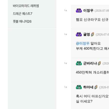
바이오하자드 레퀴엠
이정우
(2026-07-09
드래곤 퀘스트7
햄요 신규라구요 신규
풋볼 매니저26
귤멍
(2026-07-0
@이정우
알아요
부캐 400찍힌다고 해
군바리냐
(2026
450안찍혀 개소리좀
하아네
(2026-0
혹시 어디 아프신가요
실 이세요?