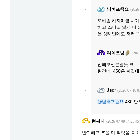
님버프좀요
(2026
오바좀 하지마셈 내가
하고 스티도 몇개 더 샀
은 상태인데도 저러구만
라이트닝
(2026
안해보신분일듯 ㅋ...
린건데 450은 뉘집
Jscr
(2026-07-10 0
@님버프좀요
430 
현써니
(2026-07-09 14:25:45
반지빼고 조율 다 되잇음 ㅎㅎ;