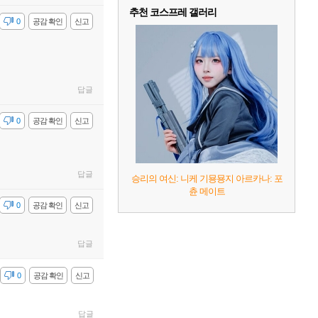
추천 코스프레 갤러리
감
0
공감 확인
신고
답글
감
0
공감 확인
신고
답글
승리의 여신: 니케 기묭묭지 아르카나: 포
츈 메이트
감
0
공감 확인
신고
답글
감
0
공감 확인
신고
답글