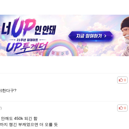
공감
비공
0
야한다구?
2)
공감
비공
0
안깨도 450k 되긴 함
까지 챙긴 부캐였으면 더 오를 듯