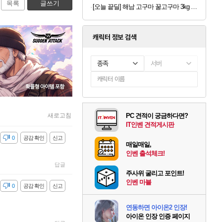
목록
글쓰기
[오늘 끝딜] 해남 고구마 꿀고구마 3kg 5kg 베니하루카 황금 호박고구마
캐릭터 정보 검색
종족
서버
새로고침
PC 견적이 궁금하다면?
IT인벤 견적게시판
감
0
공감 확인
신고
매일매일,
인벤 출석체크!
답글
주사위 굴리고 포인트!
인벤 마블
감
0
공감 확인
신고
연동하면 아이온2 인장!
아이온 인장 인증 페이지