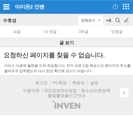
아이온2
인벤
수호성
전체보기
공
검
글
지
색
내글
내 댓글
3추글
인증글
on/off
쓰
글 보기
기
요청하신 페이지를 찾을 수 없습니다.
서비스 이용에 불편을 드려 죄송합니다. 먼저 새로고침 해보시고 페이지의 주소를
올바르게 입력했는지 다시 한번 확인해 보시기 바랍니다.
로그인
PC화면
퀵링크
설정
청소년보호정책
이용약관
개인정보처리방침
▲
불법촬영물신고안내
(주)
인
벤