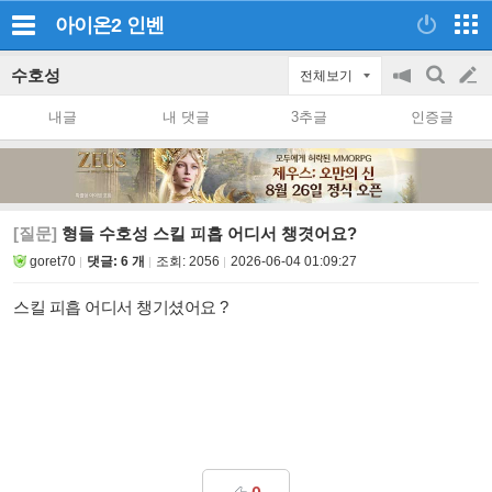
아이온2
인벤
수호성
전체보기
공
검
글
지
색
내글
내 댓글
3추글
인증글
on/off
쓰
기
[질문]
형들 수호성 스킬 피흡 어디서 챙겻어요?
goret70
댓글: 6 개
조회:
2056
2026-06-04 01:09:27
스킬 피흡 어디서 챙기셨어요 ?