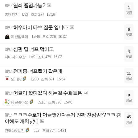
열쇠 졸업가능?
일반
1
댓글
홍대겐지
Lv.3
조회 277
17:16
허수아비 타수 질문 입니다
일반
6
댓글
미친깜빡이
Lv.46
조회 226
16:32
심판 딜 너프 먹이고
일반
4
댓글
시마다의수장
Lv.9
조회 479
16:02
전피증 너프될거 같은데
일반
11
댓글
오타왕
Lv.80
조회 591
15:57
어글이 왔다갔다 하는걸 수호들은
일반
0
댓글
당근좋아요
Lv.16
조회 370
15:46
ㅋㅋㅋ수호가 어글뺏긴다는거 진짜 진심임??ㅋㅋ 겜
일반
45
이해도 개쳐낮네
댓글
전역170일전
Lv.7
조회 774
14:31