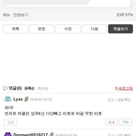
메뉴
인장보기
EXP 57%
목록
본문
이전
다음
댓글쓰기
댓글
(6)
등록순
|
최신순
새로고침
Lyaz
26-06-04 02:33
신고
|
공감 확인
좌/우
번외로 좌클은 성3에선 다단뺴고 비호로 바꿈 무한 비호
답글
0
0
Dormant0518217
26-06-04 02:56
신고
|
공감 확인