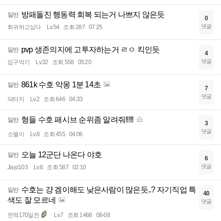
방패돌진 행동력 회복 되는거 나쁘지 않은듯
일반
0
댓글
회귀하고싶다
Lv.54
조회 287
07:25
pvp 생존의지에 고투자하는거 ㄹㅇ 킥인듯
일반
4
댓글
입구막기
Lv.32
조회 558
05:20
861k 수호 악몽 1분 14초
일반
7
댓글
닥터지
Lv.2
조회 646
04:33
형들 수호 패시브 순위좀 알려줘!!!!!
일반
3
댓글
소별이
Lv.8
조회 455
04:06
오늘 12군단 나온다 야호
일반
6
댓글
Jayz103
Lv.6
조회 587
02:10
수호는 걍 겜이해도 낮은사람이 많은듯..? 자기직업 특
일반
40
색도 잘 모르네
댓글
전역170일전
Lv.7
조회 1468
08-08