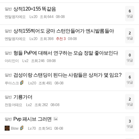
상적120=155 똑같음
일반
6
댓글
멘탈왕자예요
Lv.20
조회 644
08-08
상적155찍어도 궁마 스턴안들어가 엔시발롬들아
일반
2
댓글
멘탈왕자예요
Lv.20
조회 398
추천 3
08-08
형들 PvP에 대해서 연구하는 모습 정말 좋아보인다
일반
0
댓글
아리민이
Lv.2
조회 246
08-08
검성이랑 스탠딩이 된다는 사람들은 상저가 몇 임요?
일반
6
댓글
루아스크
Lv.20
조회 491
08-08
기룡가더
일반
2
댓글
천둥어때요
Lv.2
조회 262
08-08
Pvp 패시브 그러면
일반
3
댓글
Blow
Lv.70
조회 541
08-08