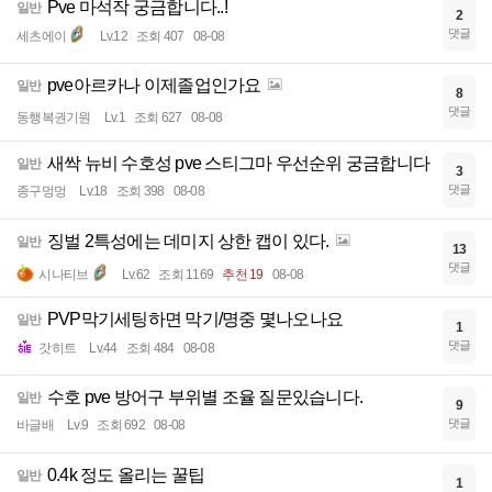
Pve 마석작 궁금합니다..!
일반
2
댓글
세츠에이
Lv.12
조회 407
08-08
pve아르카나 이제졸업인가요
일반
8
댓글
동행복권기원
Lv.1
조회 627
08-08
새싹 뉴비 수호성 pve 스티그마 우선순위 궁금합니다
일반
3
댓글
종구멍멍
Lv.18
조회 398
08-08
징벌 2특성에는 데미지 상한 캡이 있다.
일반
13
댓글
시나티브
Lv.62
조회 1169
추천 19
08-08
PVP막기세팅하면 막기/명중 몇나오나요
일반
1
댓글
갓히트
Lv.44
조회 484
08-08
수호 pve 방어구 부위별 조율 질문있습니다.
일반
9
댓글
바글배
Lv.9
조회 692
08-08
0.4k 정도 올리는 꿀팁
일반
1