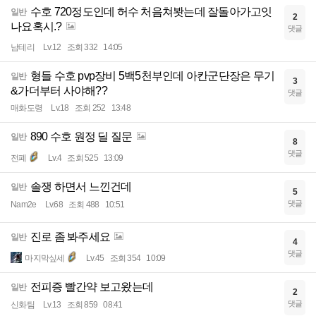
수호 720정도인데 허수 처음쳐봣는데 잘돌아가고잇
일반
2
나요혹시.?
댓글
남테리
Lv.12
조회 332
14:05
형들 수호 pvp장비 5백5천부인데 아칸군단장은 무기
일반
3
&가더부터 사야해??
댓글
매화도령
Lv.18
조회 252
13:48
890 수호 원정 딜 질문
일반
8
댓글
전폐
Lv.4
조회 525
13:09
솔쟁 하면서 느낀건데
일반
5
댓글
Nam2e
Lv.68
조회 488
10:51
진로 좀 봐주세요
일반
4
댓글
마지막싶세
Lv.45
조회 354
10:09
전피증 빨간약 보고왔는데
일반
2
댓글
신화팀
Lv.13
조회 859
08:41