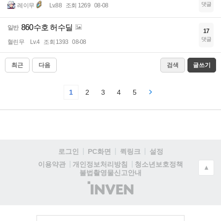
댓글
레이무
Lv.88
조회 1269
08-08
860수호 허수딜
일반
17
댓글
혈린무
Lv.4
조회 1393
08-08
최근
다음
검색
글쓰기
1
2
3
4
5
로그인
PC화면
퀵링크
설정
청소년보호정책
이용약관
개인정보처리방침
▲
불법촬영물신고안내
(주)
인
벤