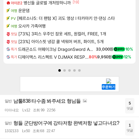
[19]
병신들 글로벌 개처망하니까
아이온2
운문댐
여행
[페르소나5: 더 팬텀 X] 괴도 영상 l 타카마키 안·댄싱 스타
PV
오사카 가족여행
여행
[73%] 3피스 우주인 잠옷 세트, 원컬러, FREE, 1개
핫딜
[23%] 아이스핏 냉감 쿨 넥워머 버프, 화이트, 5개
핫딜
드래곤소드 어웨이크닝 DragonSword Awakening
33,000원
10%
특가
디제이맥스 리스펙트 V DJMAX RESPECT V
80%
9,950원
12%
특가
남툴838 타수좀 봐주세요 형님들
일반
5
댓글
미아내요
Lv.12
조회 99
22:56
형들 군단방어구에 강타저항 완벽저항 넣고다녀요?
일반
1
댓글
1332133
Lv.50
조회 68
22:47