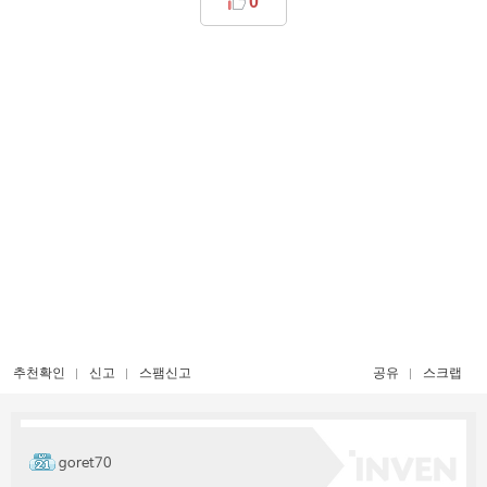
0
추천확인
신고
스팸신고
공유
스크랩
goret70