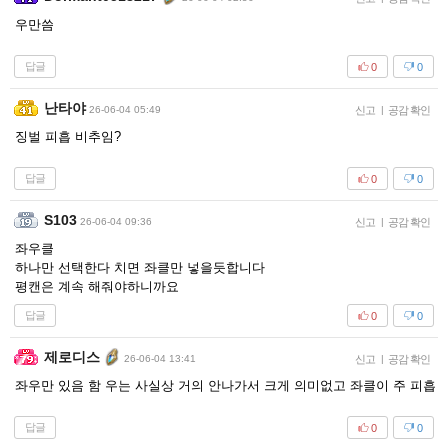
우만씀
답글
0
0
난타야
26-06-04 05:49
신고
|
공감 확인
징벌 피흡 비추임?
답글
0
0
S103
26-06-04 09:36
신고
|
공감 확인
좌우클
하나만 선택한다 치면 좌클만 넣을듯합니다
평캔은 계속 해줘야하니까요
답글
0
0
제로디스
26-06-04 13:41
신고
|
공감 확인
좌우만 있음 함 우는 사실상 거의 안나가서 크게 의미없고 좌클이 주 피흡
답글
0
0