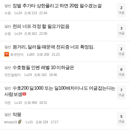
징벌 추가타 상한풀리고 하면 20렙 필수겠는걸
일반
2
댓글
슈웅
Lv.24
조회 133
22:44
전피 너프 걱정 할 필요가없음
일반
3
댓글
슈웅
Lv.24
조회 182
22:09
원거리, 딜러들 떄문에 전피증 너프 확정임.
일반
2
댓글
화유탄야
Lv.80
조회 209
21:23
수호형들 인벤 레벨 10 이하글은
일반
0
댓글
멋진말랑이
Lv.29
조회 163
19:46
수호200 딜1000 또는 딜100배차이나도 어글잡는다는
일반
7
사람보셈
댓글
악온
Lv.10
조회 398
18:31
악몽
일반
5
댓글
kmura18
Lv.15
조회 229
17:27