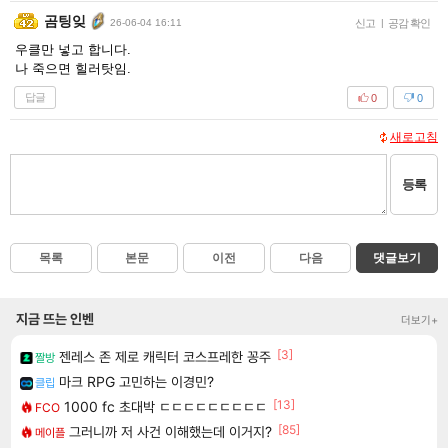
곰팅잊
26-06-04 16:11
신고
|
공감 확인
우클만 넣고 합니다.
나 죽으면 힐러탓임.
답글
0
0
새로고침
등록
목록
본문
이전
다음
댓글보기
지금 뜨는 인벤
더보기+
[3]
젠레스 존 제로 캐릭터 코스프레한 꽁주
짤방
마크 RPG 고민하는 이경민?
클립
[13]
1000 fc 초대박 ㄷㄷㄷㄷㄷㄷㄷㄷㄷ
FCO
[85]
그러니까 저 사건 이해했는데 이거지?
메이플