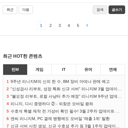
최근
다음
검색
글쓰기
1
2
3
4
5
최근 HOT한 콘텐츠
린M
게임
IT
유머
연예
1
9주년 리니지M의 신의 한 수, BM 장비 아데나 판매 예고
2
"신성검사 리부트, 성장 특화 신규 서버" 리니지M 3월 업데이트 예고
3
"불요정 리부트, 로컬 사냥터 추가 예정" 리니지M 9주년 업데이트 예고
4
리니지, 다시 증명하다 ② - 되찾은 모바일 왕좌
5
수호석 특별 제작 전 가성비 확인 필수! 3월 2주차 업데이트 이슈
6
엔씨 리니지M, PC 결제 병행에도 모바일 '매출 1위' 탈환
7
신규 서버 사전 생성, 신규 수호성 추가 등 3월 1주차 업데이트 이슈