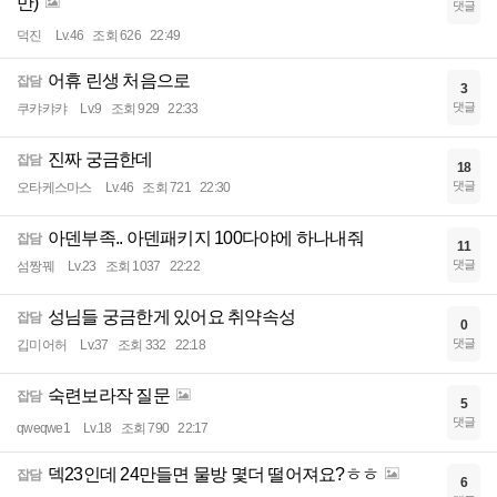
만)
댓글
덕진
Lv.46
조회 626
22:49
어휴 린생 처음으로
잡담
3
댓글
쿠캬캬캬
Lv.9
조회 929
22:33
진짜 궁금한데
잡담
18
댓글
오타케스마스
Lv.46
조회 721
22:30
아덴부족.. 아덴패키지 100다야에 하나내줘
잡담
11
댓글
섬짱꿰
Lv.23
조회 1037
22:22
성님들 궁금한게 있어요 취약속성
잡담
0
댓글
깁미어허
Lv.37
조회 332
22:18
숙련보라작 질문
잡담
5
댓글
qweqwe1
Lv.18
조회 790
22:17
덱23인데 24만들면 물방 몇더 떨어져요?ㅎㅎ
잡담
6