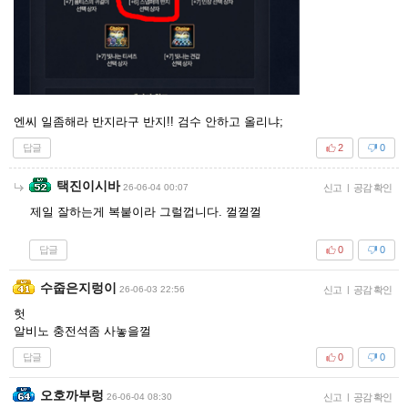
엔씨 일좀해라 반지라구 반지!! 검수 안하고 올리냐;
답글
2
0
택진이시바
26-06-04 00:07
신고
|
공감 확인
제일 잘하는게 복붙이라 그럴껍니다. 껄껄껄
답글
0
0
수줍은지렁이
26-06-03 22:56
신고
|
공감 확인
헛
알비노 충전석좀 사놓을껄
답글
0
0
오호까부렁
26-06-04 08:30
신고
|
공감 확인