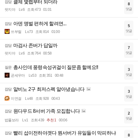
클체 몇렙부터 되더라
잡담
8
댓글
팟지야
Lv.6
조회 473
01:01
아덴 앵벌 편하게 할려면...
잡담
5
댓글
쓰부럴
Lv.73
조회 814
01:00
마검사 존버가 답일까
잡담
7
댓글
팟지야
Lv.6
조회 764
00:58
총사인데 풍령속성귀걸이 질문좀 할께요!!
질문
3
댓글
곧세우마
Lv.53
조회 351
00:48
알비노 2구 최저스펙 알아냈습니다
잡담
3
댓글
이연걸
Lv.48
조회 928
00:43
원다우드 8서버 가족 모집합니다
잡담
2
댓글
밥풀보라
Lv.1
조회 439
추천 1
00:06
빨리 섭이전하야겟다 뭔서버가 유일들이 막피하냐
잡담
8