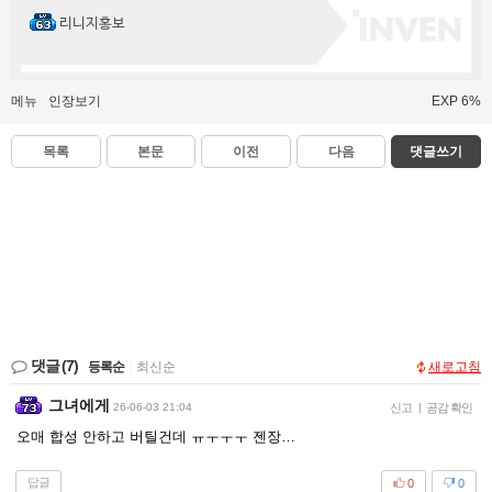
리니지홍보
메뉴
인장보기
EXP 6%
목록
본문
이전
다음
댓글쓰기
댓글
(7)
등록순
|
최신순
새로고침
그녀에게
26-06-03 21:04
신고
|
공감 확인
오매 합성 안하고 버틸건데 ㅠㅜㅜㅜ 젠장…
답글
0
0