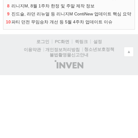
8
리니지M, 8월 1주차 한정 및 주말 제작 정보
9
진드슬, 라던 리뉴얼 등 리니지M ContiNew 업데이트 핵심 요약
10
파티 던전 무임승차 개선 등 5월 4주차 업데이트 이슈
로그인
PC화면
퀵링크
설정
청소년보호정책
이용약관
개인정보처리방침
▲
불법촬영물신고안내
(주)
인
벤