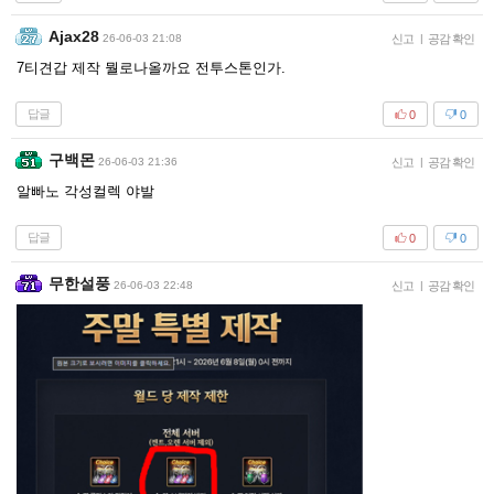
Ajax28
26-06-03 21:08
신고
|
공감 확인
7티견갑 제작 뭘로나올까요 전투스톤인가.
답글
0
0
구백몬
26-06-03 21:36
신고
|
공감 확인
알빠노 각성컬렉 야발
답글
0
0
무한설풍
26-06-03 22:48
신고
|
공감 확인