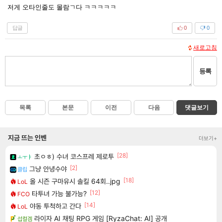
저게 오타인줄도 몰람ㄱ다 ㅋㅋㅋㅋㅋ
답글
0
0
새로고침
등록
목록
본문
이전
다음
댓글보기
지금 뜨는 인벤
더보기+
[28]
초ㅇㅎ) 수녀 코스프레 제로투
ㅗㅜㅑ
[2]
그냥 안녕수야
클립
[18]
올 시즌 구마유시 솔킬 64회..jpg
LoL
[12]
타투녀 가능 불가능?
FCO
[14]
야동 투척하고 간다
LoL
라이자 AI 채팅 RPG 게임 [RyzaChat: AI] 공개
섭컬겜