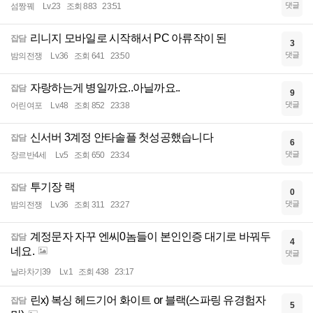
댓글
섬짱꿰
Lv.23
조회 883
23:51
리니지 모바일로 시작해서 PC 아류작이 된
잡담
3
댓글
밤의전쟁
Lv.36
조회 641
23:50
자랑하는게 병일까요..아닐까요..
잡담
9
댓글
어린여포
Lv.48
조회 852
23:38
신서버 3계정 안타솔플 첫성공했습니다
잡담
6
댓글
장르반4세
Lv.5
조회 650
23:34
투기장 랙
잡담
0
댓글
밤의전쟁
Lv.36
조회 311
23:27
계정문자 자꾸 엔씨0놈들이 본인인증 대기로 바꿔두
잡담
4
네요.
댓글
날라차기39
Lv.1
조회 438
23:17
린x) 복싱 헤드기어 화이트 or 블랙(스파링 유경험자
잡담
5