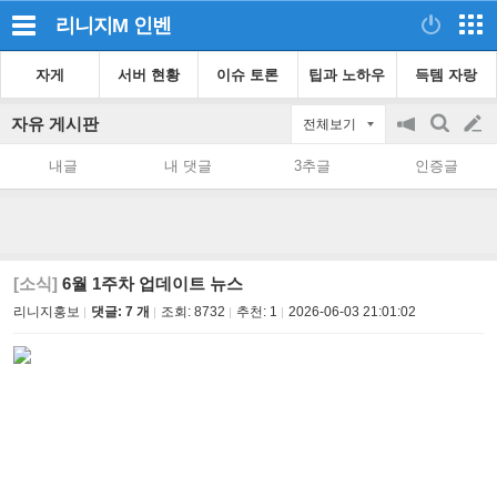
리니지M
인벤
자게
서버 현황
이슈 토론
팁과 노하우
득템 자랑
자유 게시판
전체보기
공
검
글
지
색
내글
내 댓글
3추글
인증글
on/off
쓰
기
[소식]
6월 1주차 업데이트 뉴스
리니지홍보
댓글: 7 개
조회:
8732
추천:
1
2026-06-03 21:01:02