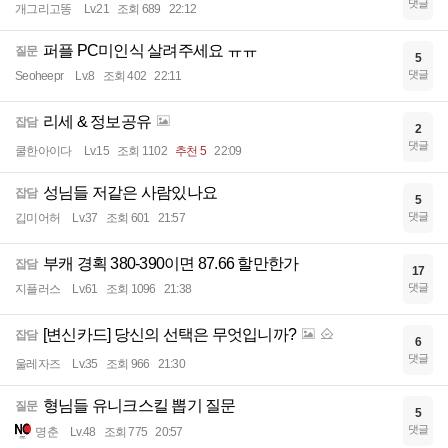
댓글
개그리고똥
Lv.21
조회 689
22:12
퍼플 PC미인식 살려주세요 ㅠㅠ
질문
5
댓글
Seoheepr
Lv.8
조회 402
22:11
리세 & 정보공유
잡담
2
댓글
쿨한아이다
Lv.15
조회 1102
추천 5
22:09
성님들 저같은 사람있나요
잡담
5
댓글
깁미어허
Lv.37
조회 601
21:57
부캐 경획 380-390이면 87.66 할만한가
잡담
17
댓글
지플러스
Lv.61
조회 1096
21:38
[변신카드] 당신의 선택은 무엇입니까?
잡담
6
댓글
울레자즈
Lv.35
조회 966
21:30
형님들 유니크스킬 뽑기 질문
질문
5
댓글
명춘
Lv.48
조회 775
20:57