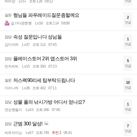
댓글
하라양
Lv.57
조회 128
08:12
형님들 파푸레이드질문좀할께요
질문
2
댓글
길가다꿍했쪙
Lv.50
조회 114
08:08
속성 질문입니다 성님들
잡담
1
댓글
깁미어허
Lv.37
조회 112
07:45
플레이스토어 2위 앱스토어 3위
잡담
5
댓글
린저씨씨
Lv.15
조회 393
07:23
저스펙90리세 팁부탁드립니다
질문
10
댓글
이러니허
Lv.36
조회 402
07:11
성물 폴의 낚시가방 어디서 얻나요?
잡담
1
댓글
면상짱돌이
Lv.43
조회 266
07:00
근뎀 300 달성!
잡담
7
댓글
씨트라이닝
Lv.67
조회 745
추천 2
06:41