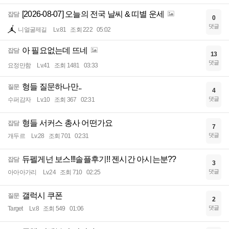
[2026-08-07] 오늘의 전국 날씨 & 띠별 운세
잡담
0
댓글
니얼굴제길
Lv.81
조회 222
05:02
아 필요없는데 뜨네
잡담
13
댓글
요정만함
Lv.41
조회 1481
03:33
형들 질문하나만..
질문
4
댓글
수퍼감자
Lv.10
조회 367
02:31
형들 서커스 총사 어떤가요
잡담
7
댓글
개두르
Lv.28
조회 701
02:31
듀펠게넌 보스!!!솔플후기!! 젠시간 아시는분??
잡담
3
댓글
아아아가리
Lv.24
조회 710
02:25
갤럭시 쿠폰
질문
2
댓글
Target
Lv.8
조회 549
01:06