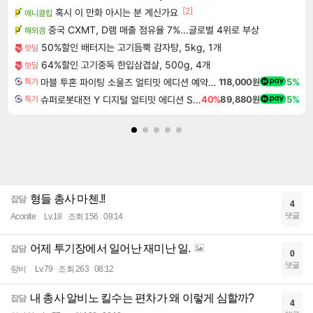
[2]
혹시 이 만화 아시는 분 계신가요
애니클립
중국 CXMT, D램 매출 점유율 7%…글로벌 4위로 부상
해외겜
50%할인 배터지는 고기듬뿍 감자탕, 5kg, 1개
핫딜
64%할인 고기중독 한입삼겹살, 500g, 4개
핫딜
마블 투혼 파이팅 소울즈 얼티밋 에디션 예약구매 MARVEL Tokon Fighting Souls Ultimate Edition Pre-Purchase
118,000원
5%
특가
슈퍼로봇대전 Y 디지털 얼티밋 에디션 Super Robot Wars Y Digital Ultimate Edition
40%
89,880원
5%
특가
형들 총사 마첸.!!
잡담
4
댓글
Aconite
Lv.18
조회 156
08:14
어제 투기장에서 일어난 재미난 일.
잡담
0
댓글
랑비
Lv.79
조회 263
08:12
내 총사 알비노 킬수는 편차가 왜 이렇게 심할까?
잡담
4