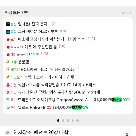
지금 뜨는 인벤
더보기+
[7]
임나은) 진짜 음지;;
클립
그냥 귀여운 상교용 부부 ㅋㅋ
클립
[141]
애초에 홀딩저가가 짜치는게 이거임 ㅋㅋ
로아
[10]
이 맛에 주말던전 돔
리니지M
[173]
분내학개론
메이플
운문댐
여행
[1]
60프레임 나오는데 정상일까요?
레퀴엠
캐릭터 소개 - 카가미하라 하루
아스오라
젖산마그네슘 식약청인증 100% 14회 x 6박스
핫딜
뉴케어 완전 균형영양식 구수한맛 200ml x 24개
핫딜
드래곤소드 어웨이크닝 DragonSword Awakening
33,000원
10%
특가
팰월드 Palworld
25%
24,000원
5%
특가
천지창조, 팬던트 20강 다함
잡담
1