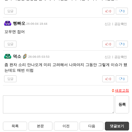
답글
0
0
삥빠오
26-06-04 19:44
신고
|
공감 확인
꼬우면 접어
답글
0
0
덕소
26-06-05 03:53
신고
|
공감 확인
좀 완자 소리 안나오게 미리 고려해서 나와야지 그동안 그렇게 이슈가 됐
는데도 매번 이럼
답글
0
0
새로고침
등록
목록
본문
이전
다음
댓글보기