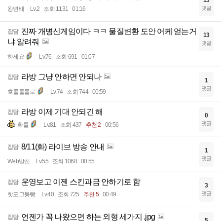
13
댓글
왕변태
Lv.2
조회 1131
01:16
진짜 개병신게임이다 ㅋㅋ 물질변환 도안 어케 얻는거
잡담
13
냐 알려줘
댓글
하세요
Lv.76
조회 691
01:07
라방 그냥 안하면 안되나
잡담
1
댓글
호롤롤롤로
Lv.74
조회 744
00:59
라방 이제 기대 안되긴 해
잡담
0
댓글
확률
Lv.81
조회 437
추천 2
00:56
8/11(화) 라이브 방송 안내
잡담
1
댓글
Web발신
Lv.55
조회 1068
00:55
운영보고 이젠 스킨과금 안하기로 함
잡담
3
댓글
핫도그붕빵
Lv.40
조회 725
추천 5
00:49
언젠가 꼭 나왔으면 하는 외형 세가지 .jpg
잡담
5