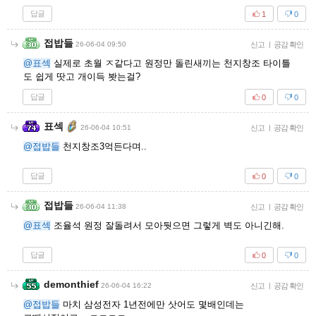
답글
1
0
접밥들
26-06-04 09:50
신고
|
공감 확인
@표섹
실제로 초월 ㅈ같다고 원정만 돌린새끼는 천지창조 타이틀
도 쉽게 땃고 개이득 봣는걸?
답글
0
0
표섹
26-06-04 10:51
신고
|
공감 확인
@접밥들
천지창조3억든다며..
답글
0
0
접밥들
26-06-04 11:38
신고
|
공감 확인
@표섹
조율석 원정 잘돌려서 모아둿으면 그렇게 벽도 아니긴해.
답글
0
0
demonthief
26-06-04 16:22
신고
|
공감 확인
@접밥들
마치 삼성전자 1년전에만 삿어도 몇배인데는