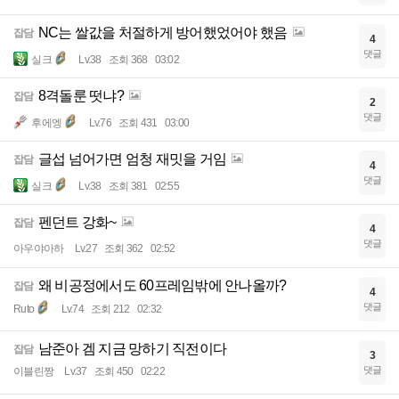
NC는 쌀값을 처절하게 방어했었어야 했음
잡담
4
댓글
실크
Lv.38
조회 368
03:02
8격돌룬 떳냐?
잡담
2
댓글
후에엥
Lv.76
조회 431
03:00
글섭 넘어가면 엄청 재밋을 거임
잡담
4
댓글
실크
Lv.38
조회 381
02:55
펜던트 강화~
잡담
4
댓글
아우야아하
Lv.27
조회 362
02:52
왜 비공정에서도 60프레임밖에 안나올까?
잡담
4
댓글
Ruto
Lv.74
조회 212
02:32
남준아 겜 지금 망하기 직전이다
잡담
3
댓글
이블린짱
Lv.37
조회 450
02:22