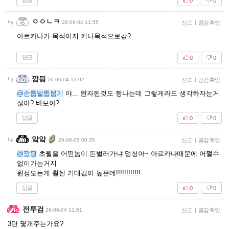
답글
0
0
ㅇㅇㄴㅋ
26-06-04 11:55
신고
|
공감 확인
아르카나가 목적이지 키나목적으로감?
답글
0
0
깜딍
26-06-04 12:02
신고
|
공감 확인
@손톱발톱뽑기
야... 완자된것도 짱나는데 그렇게라도 생각하자는거
잖아? 바보야?
답글
0
0
앜앜
26-06-05 00:35
신고
|
공감 확인
@깜딍
초월을 어떤놈이 돈벌러가냐 멍청아~ 아르카나때문에 어쩔수
없이가는거지
원정도는게 훨씬 기대값이 높은데!!!!!!!!!!!!
답글
0
0
전투검
26-06-04 11:51
신고
|
공감 확인
3단 몇개주는가요?