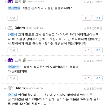
표섹
26-06-04 09:44
신고
|
공감 확인
@접밥들
그런건 관계자나 가능한 플랜아니여?
답글
0
1
Ddrtrrr
26-06-04 09:45
신고
|
공감 확인
@표섹
그거 말고도 그냥 돌아놓고 아 어차피 하기 어려워보이는구
나 하고 결정 쟁여두기만 해도 개씹이득, 아 난 하나하나씩 뽑아가면
서 맞춰야지 하고 연성해버렸다면 개병신이 되는거라니깐
답글
0
0
표섹
26-06-04 09:46
신고
|
공감 확인
@Ddrtrrr
연성해서 성공했으면 도파민터지긴 했겠네
다 실패했지만
답글
0
0
Ddrtrrr
26-06-04 09:50
신고
|
공감 확인
@표섹
변환비율이라도 기댓값에 어느정도 맞아야하는데 기존 연
성 기댓값은 뭔 1300분의 1 이런데, 들어가는 비용은 32배밖에 증가
를 안함. 즉 40배 완화된거임 ㅋㅋ