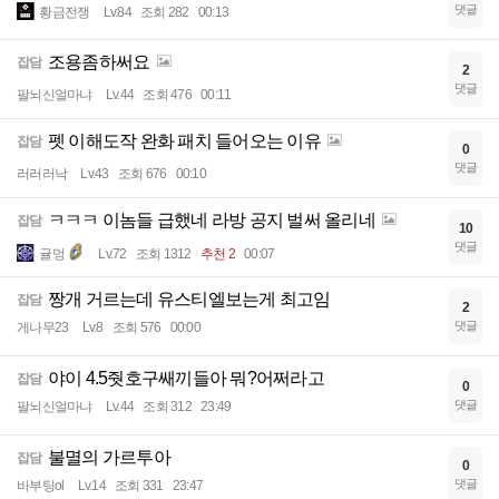
댓글
황금전쟁
Lv.84
조회 282
00:13
조용좀하써요
잡담
2
댓글
팔뇌신얼마냐
Lv.44
조회 476
00:11
펫 이해도작 완화 패치 들어오는 이유
잡담
0
댓글
러러러낙
Lv.43
조회 676
00:10
ㅋㅋㅋ 이놈들 급했네 라방 공지 벌써 올리네
잡담
10
댓글
귤멍
Lv.72
조회 1312
추천 2
00:07
짱개 거르는데 유스티엘보는게 최고임
잡담
2
댓글
게나무23
Lv.8
조회 576
00:00
야이 4.5줫호구쌔끼들아 뭐?어쩌라고
잡담
0
댓글
팔뇌신얼마냐
Lv.44
조회 312
23:49
불멸의 가르투아
잡담
0
댓글
바부팅ol
Lv.14
조회 331
23:47