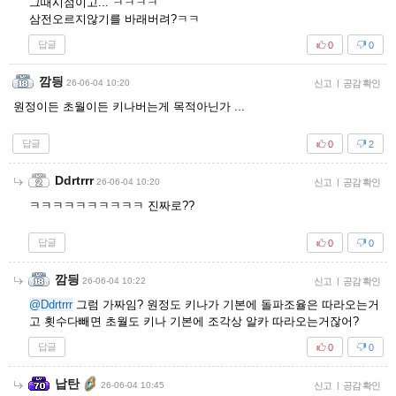
그때시점이고... ㅋㅋㅋㅋ
삼전오르지않기를 바래버려?ㅋㅋ
답글
0
0
깜딍
26-06-04 10:20
신고
|
공감 확인
원정이든 초월이든 키나버는게 목적아닌가 ...
답글
0
2
Ddrtrrr
26-06-04 10:20
신고
|
공감 확인
ㅋㅋㅋㅋㅋㅋㅋㅋㅋㅋ 진짜로??
답글
0
0
깜딍
26-06-04 10:22
신고
|
공감 확인
@Ddrtrrr
그럼 가짜임? 원정도 키나가 기본에 돌파조율은 따라오는거
고 횟수다빼면 초월도 키나 기본에 조각상 알카 따라오는거잖어?
답글
0
0
납탄
26-06-04 10:45
신고
|
공감 확인