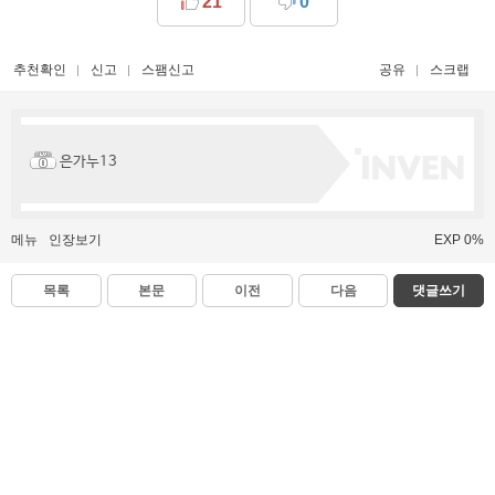
21
0
추천확인
신고
스팸신고
공유
스크랩
은가누13
메뉴
인장보기
EXP 0%
목록
본문
이전
다음
댓글쓰기