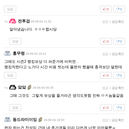
답글
0
0
전투검
26-06-04 11:52
신고
|
공감 확인
알아냈습니다. ㅎㅇㅌ합시당
답글
0
0
홍무령
26-06-04 16:41
신고
|
공감 확인
그래도 시즌2 랭킹보상 다 퍼준거에 비하면..
랭킹작한다고 노가다 시간 비용 썻는데 풀완자 했을때 충격보단 덜한데
답글
0
0
앜앜
26-06-05 00:35
신고
|
공감 확인
그때 그것도 그렇게 보상을 줄거라곤 생각도못함 진짜 ㅁㅊ놈들같음
답글
0
0
동드라미이잉
26-06-04 19:00
신고
|
공감 확인
완자 하는건 찬성임 근데 내 추가권들 미리 다쓴게 너무 아까울뿐ㅠ