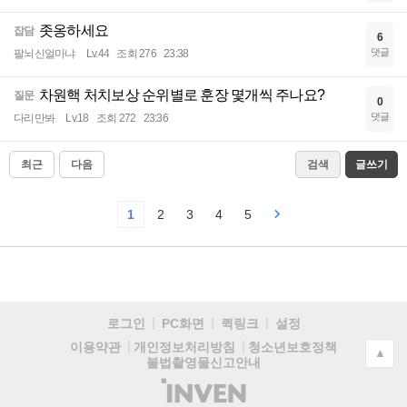
좃옹하세요
잡담
6
댓글
팔뇌신얼마냐
Lv.44
조회 276
23:38
차원핵 처치보상 순위별로 훈장 몇개씩 주나요?
질문
0
댓글
다리만봐
Lv.18
조회 272
23:36
최근
다음
검색
글쓰기
1
2
3
4
5
로그인
PC화면
퀵링크
설정
청소년보호정책
이용약관
개인정보처리방침
▲
불법촬영물신고안내
(주)
인