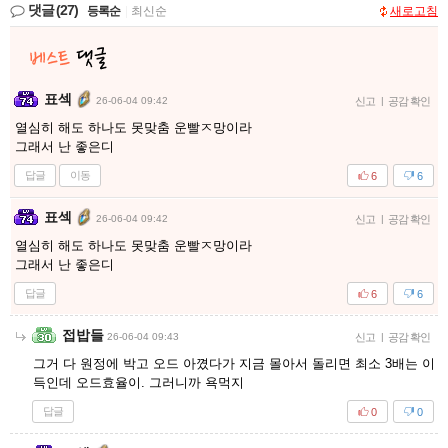
댓글
(27)
등록순
|
최신순
새로고침
표섹
26-06-04 09:42
신고
|
공감 확인
열심히 해도 하나도 못맞춤 운빨ㅈ망이라
그래서 난 좋은디
답글
이동
6
6
표섹
26-06-04 09:42
신고
|
공감 확인
열심히 해도 하나도 못맞춤 운빨ㅈ망이라
그래서 난 좋은디
답글
6
6
접밥들
26-06-04 09:43
신고
|
공감 확인
그거 다 원정에 박고 오드 아꼈다가 지금 몰아서 돌리면 최소 3배는 이
득인데 오드효율이. 그러니까 욕먹지
답글
0
0