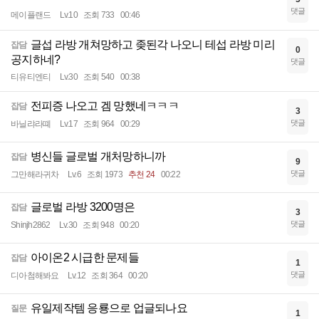
댓글
메이플랜드
Lv.10
조회 733
00:46
글섭 라방 개쳐망하고 좆된각 나오니 테섭 라방 미리
잡담
0
공지하네?
댓글
티유티엔티
Lv.30
조회 540
00:38
전피증 나오고 겜 망했네ㅋㅋㅋ
잡담
3
댓글
바닐랴라뗴
Lv.17
조회 964
00:29
병신들 글로벌 개처망하니까
잡담
9
댓글
그만해라귀차
Lv.6
조회 1973
추천 24
00:22
글로벌 라방 3200명은
잡담
3
댓글
Shinjh2862
Lv.30
조회 948
00:20
아이온2 시급한 문제들
잡담
1
댓글
디아첨해봐요
Lv.12
조회 364
00:20
유일제작템 응룡으로 업글되나요
질문
1