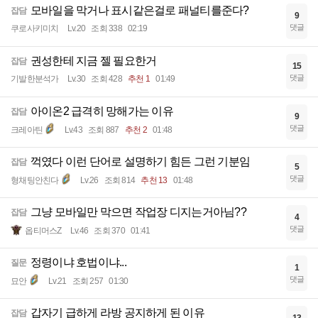
모바일을 막거나 표시같은걸로 패널티를준다?
잡담
9
댓글
쿠로사키미치
Lv.20
조회 338
02:19
권성한테 지금 젤 필요한거
잡담
15
댓글
기발한분석가
Lv.30
조회 428
추천 1
01:49
아이온2 급격히 망해가는 이유
잡담
9
댓글
크레아틴
Lv.43
조회 887
추천 2
01:48
꺽였다 이런 단어로 설명하기 힘든 그런 기분임
잡담
5
댓글
형채팅안친다
Lv.26
조회 814
추천 13
01:48
그냥 모바일만 막으면 작업장 디지는거아님??
잡담
4
댓글
옵티머스Z
Lv.46
조회 370
01:41
정령이냐 호법이냐...
질문
1
댓글
묘안
Lv.21
조회 257
01:30
갑자기 급하게 라방 공지하게 된 이유
잡담