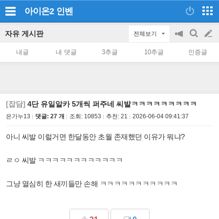
아이온2
인벤
자유 게시판
전체보기
공
검
글
지
색
내글
내 댓글
3추글
10추글
인증글
on/off
쓰
기
[잡담]
4단 유일알카 5개씩 퍼주네 씨발ㅋㅋㅋㅋㅋㅋㅋㅋㅋ
은가누13
댓글: 27 개
조회:
10853
추천:
21
2026-06-04 09:41:37
아니 씨발 이럴거면 한달동안 초월 존재했던 이유가 뭐냐?
ㄹㅇ 씨발 ㅋㅋㅋㅋㅋㅋㅋㅋㅋㅋㅋㅋ
그냥 열심히 한 새끼들만 손해 ㅋㅋㅋㅋㅋㅋㅋㅋㅋㅋㅋ