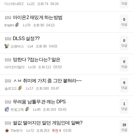
댓글
미스테닉622
Lv.22
조회 74
04:24
아이온2 재밌게 하는방법
잡담
0
댓글
Inspire
Lv.70
조회 80
04:13
DLSS 설정??
잡담
0
댓글
상용버스
Lv.4
조회 90
04:03
망한다 ?접는다는? 말은
잡담
0
댓글
네자칸이탈자
Lv.16
조회 112
03:53
ㅅㅂ 취미에 가치 좀 그만 붙혀라~~
잡담
9
댓글
슬로111
Lv.17
조회 180
03:47
무려움 남툴무관 깨는 DPS
잡담
1
댓글
핏빛고독
Lv.45
조회 193
03:43
쌀값 떨어지던 말던 게임인데 알빠?
잡담
19
댓글
The토끼
Lv.72
조회 253
추천 4
03:35