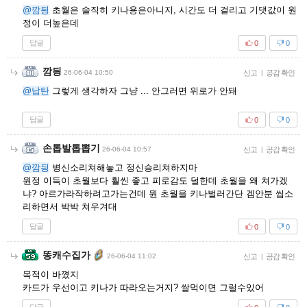
@깜딍
초월은 솔직히 키나용은아니지, 시간도 더 걸리고 기댓값이 원
정이 더높은데
답글
0
0
깜딍
26-06-04 10:50
신고
|
공감 확인
@납탄
그렇게 생각하자 그냥 ... 안그러면 위로가 안돼
답글
0
0
손톱발톱뽑기
26-06-04 10:57
신고
|
공감 확인
@깜딍
병신소리쳐해놓고 정신승리쳐하지마
원정 이득이 초월보다 훨씬 좋고 피로감도 덜한데 초월을 왜 쳐가겠
냐? 아르가라작하려고가는건데 뭔 초월을 키나벌러간단 겜안분 씹소
리하면서 박박 쳐우겨대
답글
0
0
똥캐수집가
26-06-04 11:02
신고
|
공감 확인
목적이 바꼈지
카드가 우선이고 키나가 따라오는거지? 쌀먹이면 그럴수있어