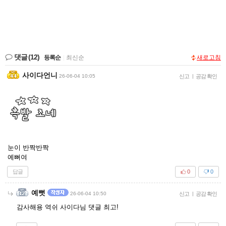
댓글
(12)
등록순
|
최신순
새로고침
사이다언니
26-06-04 10:05
신고
|
공감 확인
눈이 반짝반짝
예뻐여
답글
0
0
예뻣
26-06-04 10:50
신고
|
공감 확인
감사해용 역쉬 사이다님 댓글 최고!