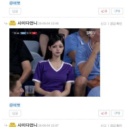
@예뻣
답글
0
0
사이다언니
26-06-04 12:46
신고
|
공감 확인
@예뻣
답글
0
0
사이다언니
26-06-04 12:47
신고
|
공감 확인