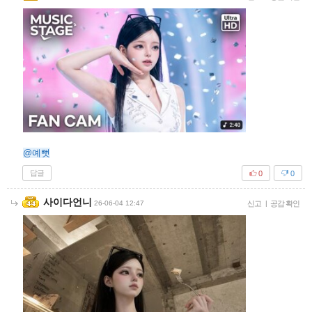
@예뻣
답글
0
0
사이다언니
26-06-04 12:47
신고
|
공감 확인