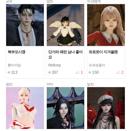
공유
일반
의상/염색
북부모시깽
단가라 패턴 넘나 좋아
유료옷이 지겨울땐
요
환이이잉
RinBong
슈퍼포동이
113
267
1
150
2
일반
커마
일반