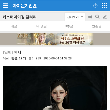
아이온2
인벤
커스터마이징 갤러리
전체보기
공
검
글
지
색
내글
내 댓글
3추글
인증글
on/off
쓰
기
[일반]
섹시
예뻣
댓글: 12 개
조회:
989
2026-06-04 01:32:28