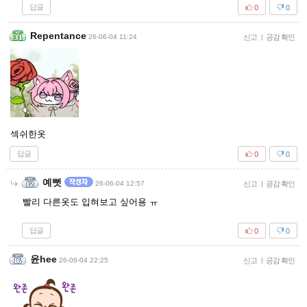
답글
0
0
Repentance
26-06-04 11:24
신고
|
공감 확인
섹쉬한옷
답글
0
0
예뻣
26-06-04 12:57
신고
|
공감 확인
빨리 다른옷도 입혀보고 싶어용 ㅠ
답글
0
0
윤hee
26-06-04 22:25
신고
|
공감 확인