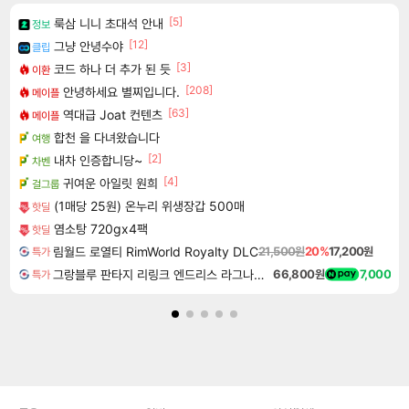
[5]
룩삼 니니 초대석 안내
정보
[12]
그냥 안녕수야
클립
[3]
코드 하나 더 추가 된 듯
이환
[208]
안녕하세요 별찌입니다.
메이플
[63]
역대급 Joat 컨텐츠
메이플
합천 을 다녀왔습니다
여행
[2]
내차 인증합니당~
차벤
[4]
귀여운 아일릿 원희
걸그룹
(1매당 25원) 온누리 위생장갑 500매
핫딜
염소탕 720gx4팩
핫딜
림월드 로열티 RimWorld Royalty DLC
21,500원
20%
17,200원
특가
그랑블루 판타지 리링크 엔드리스 라그나로크 Granblue Fantasy Relink Endless Ragnarok
66,800원
7,000
특가