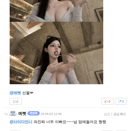
@예뻣
선물🪽
답글
0
0
예뻣
26-06-04 12:56
신고
|
공감 확인
@사이다언니
와진짜 너무 이뻐요~~~넘 맘에들어요 짱짱