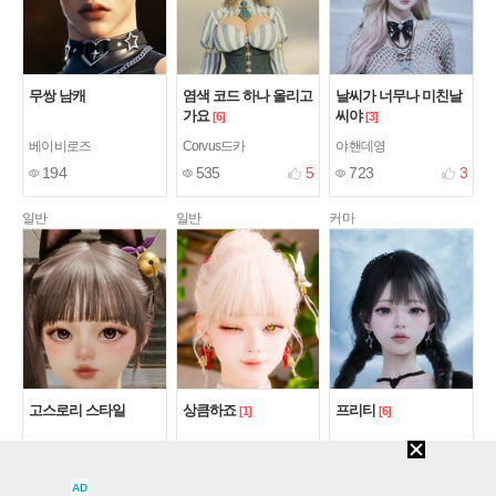
무쌍 남캐
염색 코드 하나 올리고
날씨가 너무나 미친날
가요
씨야
[6]
[3]
베이비로즈
Corvus드카
야핸데영
194
535
5
723
3
일반
일반
커마
고스로리 스타일
상큼하죠
프리티
[1]
[6]
쁜하니
에볼이
Feris
360
611
3
749
3
AD