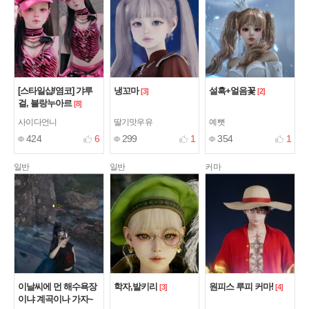
[스타일샵/염코] 갸루
냉꼬마
설흑+얼음꽃
[3]
[2]
걸, 블랑누아르
[8]
사이다언니
딸기맛우유
예뻣
424
6
299
1
354
1
일반
일반
커마
이날씨에 먼 해수욕장
학자,발키리
원피스 루피 커마!
[3]
[4]
이냐 계곡이나 가자~