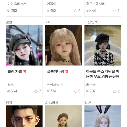
아이슬리소서
에볼이
홍구는몸사려
263
493
4
553
1
일반
커마
의상/염색
블랑 차콜
설흑의바람
하운드 투스 패턴을 이
[7]
[8]
용한 무료 외형 공유해
요 !
릴브
슈퍼포동이
혼나용
564
7
774
5
297
1
커마
의상/염색
일반