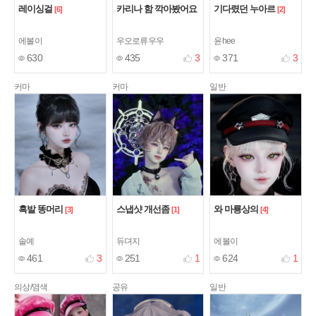
레이싱걸
카리나 함 깍아봤어요
기다렸던 누아르
[6]
[2]
에볼이
우오로류우우
윤hee
630
435
3
371
3
커마
커마
일반
흑발 똥머리
스냅샷 개선좀
와 마룡상의
[3]
[1]
[4]
솔예
듀뎌지
에볼이
461
3
251
1
624
1
의상/염색
공유
일반