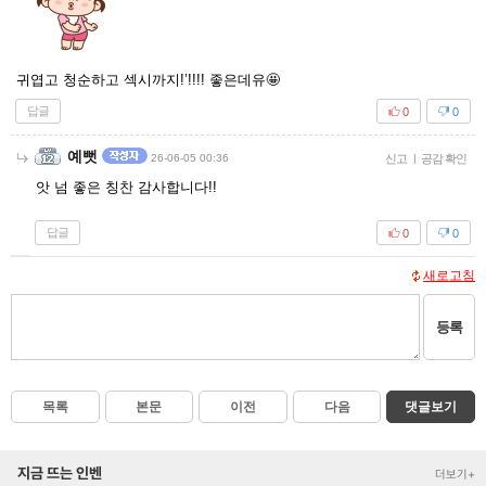
귀엽고 청순하고 섹시까지!’!!!! 좋은데유🤩
답글
0
0
예뻣
26-06-05 00:36
신고
|
공감 확인
앗 넘 좋은 칭찬 감사합니다!!
답글
0
0
새로고침
등록
목록
본문
이전
다음
댓글보기
지금 뜨는 인벤
더보기+