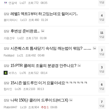
댓글
연갈색
Lv.27
조회 772
08:35
레벨1 엑트1부터 하고있는데요 릴머시기..
잡담
4
댓글
봄이와따시
Lv.13
조회 460
01:24
후변성 준비완료...
잡담
11
댓글
가원건우
Lv.22
조회 1710
01:08
시즌퀘스트 틈새닫기 속삭임 깨는법이 뭐임? ㅡ.ㅡ
잡담
3
댓글
Faddqsd
Lv.21
조회 492
00:48
15 PTR 쿨레의 조율의 분광경 안주나요?
잡담
3
댓글
버무스
Lv.76
조회 512
00:14
15시즌 엘드루인 이거 요물이네요ㅋㅋㅋㅋㅋㅋ
잡담
6
댓글
힙라인
Lv.26
조회 2103
00:13
나락 150단 클리어 드루이드(버그X)
잡담
7
댓글
Platon8447
Lv.19
조회 904
추천 1
08-06