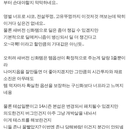
부터 손대야할지 막막하네요..
영벌 너프로 샤코, 전설뚜껑, 고유뚜껑까지 이것저것 껴보는데 딱히
이거다 싶은건 없네요..
물론 새버전 신화템으로 딜은 좀더 챙길 수 있겠지만
기본적으로 딜메커니즘이 병신되서 딜 더 챙긴다고
오~극뽁! 이라고 할만큼의 기대값은 아닌듯..
오히려 새버전 신화템은 템옵션이 확정적으로 주는게 달랑 1줄뿐이
라
나머지옵을 잘만들면 더 좋아지겠지만 그만큼의 시간투자와 재료
소진은 아무래도
템 먹자마자 확실한 옵션을 보장하는 구신화보다 너프라고 느껴지
네용
물론 테섭일뿐이고 14시즌 본섭은 변경되서 패치될수 있겠지만
의도한건지 버그인건지 아주 그냥 개박살을 내놔서
이게 테스트를 해보란건지
니들 존나 꿀빨았지? 이번엔 존나 당해봐랑! 이건지 분간이 안되넼