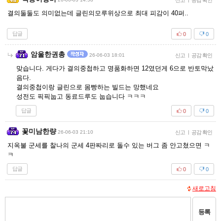
신고
공감 확인
결의둘둘도 의미없는데 글린의모루위상으로 최대 피감이 40퍼..
답글
0
0
암울한권총
26-06-03 18:01
신고
|
공감 확인
맞습니다. 게다가 결의중첩하고 명품화하면 12였던게 6으로 반토막났
음다.
결의중첩이랑 글린으로 몸빵하는 빌드는 망했네요
성전도 픽픽눕고 동료드루도 눕습니다 ㅋㅋㅋ
답글
0
0
꽃미남한량
26-06-03 21:10
신고
|
공감 확인
지옥불 군세를 찰나의 군세 4판짜리로 돌수 있는 버그 좀 안고쳤으면 ㅋ
ㅋ
답글
0
0
새로고침
등록