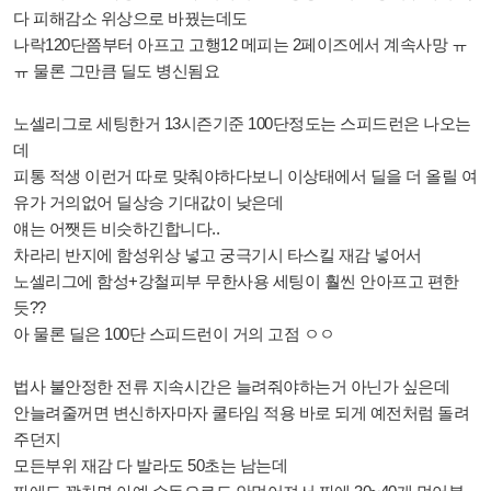
다 피해감소 위상으로 바꿨는데도
나락120단쯤부터 아프고 고행12 메피는 2페이즈에서 계속사망 ㅠ
ㅠ 물론 그만큼 딜도 병신됨요
노셀리그로 세팅한거 13시즌기준 100단정도는 스피드런은 나오는
데
피통 적생 이런거 따로 맞춰야하다보니 이상태에서 딜을 더 올릴 여
유가 거의없어 딜상승 기대값이 낮은데
얘는 어쨋든 비슷하긴합니다..
차라리 반지에 함성위상 넣고 궁극기시 타스킬 재감 넣어서
노셀리그에 함성+강철피부 무한사용 세팅이 훨씬 안아프고 편한
듯??
아 물론 딜은 100단 스피드런이 거의 고점 ㅇㅇ
법사 불안정한 전류 지속시간은 늘려줘야하는거 아닌가 싶은데
안늘려줄꺼면 변신하자마자 쿨타임 적용 바로 되게 예전처럼 돌려
주던지
모든부위 재감 다 발라도 50초는 남는데