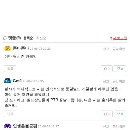
댓글
(9)
등록순
|
최신순
새로고침
쯩아쯩아
26-06-03 12:23
신고
|
공감 확인
야만 담시즌 관짝임
답글
0
0
Get1
26-06-03 12:35
신고
|
공감 확인
블쟈가 역사적으로 시즌 연속적으로 동일빌드 개꿀빨게 해주진 않음.
항상 유저 조련을 해왔으니,
걍 포기하고, 빌드장인들이 PTR 끝날때쯤이든, 다음 시즌 출시후든 알려
줄거임.
답글
0
0
인생은불공평
26-06-03 12:37
신고
|
공감 확인