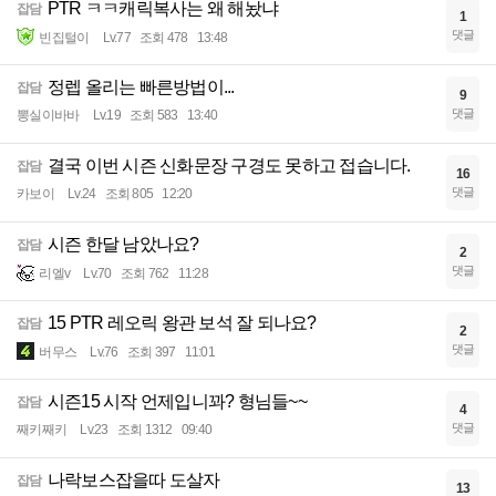
PTR ㅋㅋ캐릭복사는 왜 해놨냐
잡담
1
댓글
빈집털이
Lv.77
조회 478
13:48
정렙 올리는 빠른방법이...
잡담
9
댓글
뽕실이바바
Lv.19
조회 583
13:40
결국 이번 시즌 신화문장 구경도 못하고 접습니다.
잡담
16
댓글
카보이
Lv.24
조회 805
12:20
시즌 한달 남았나요?
잡담
2
댓글
리엘v
Lv.70
조회 762
11:28
15 PTR 레오릭 왕관 보석 잘 되나요?
잡담
2
댓글
버무스
Lv.76
조회 397
11:01
시즌15 시작 언제입니꽈? 형님들~~
잡담
4
댓글
째키째키
Lv.23
조회 1312
09:40
나락보스잡을따 도살자
잡담
13