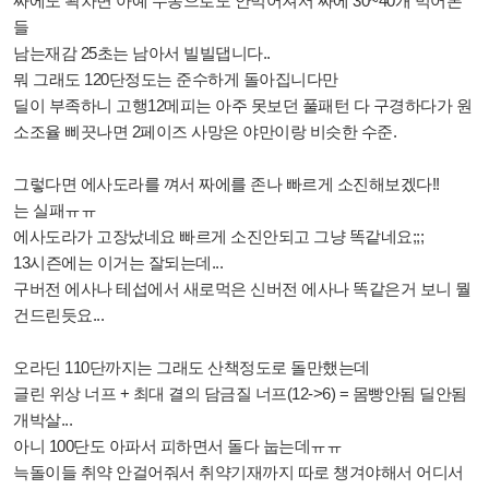
짜에도 꽉차면 아예 수동으로도 안먹어져서 짜에 30~40개 먹어본
들
남는재감 25초는 남아서 빌빌댑니다..
뭐 그래도 120단정도는 준수하게 돌아집니다만
딜이 부족하니 고행12메피는 아주 못보던 풀패턴 다 구경하다가 원
소조율 삐끗나면 2페이즈 사망은 야만이랑 비슷한 수준.
그렇다면 에사도라를 껴서 짜에를 존나 빠르게 소진해보겠다!!
는 실패ㅠㅠ
에사도라가 고장났네요 빠르게 소진안되고 그냥 똑같네요;;;
13시즌에는 이거는 잘되는데...
구버전 에사나 테섭에서 새로먹은 신버전 에사나 똑같은거 보니 뭘
건드린듯요...
오라딘 110단까지는 그래도 산책정도로 돌만했는데
글린 위상 너프 + 최대 결의 담금질 너프(12->6) = 몸빵안됨 딜안됨
개박살...
아니 100단도 아파서 피하면서 돌다 눕는데ㅠㅠ
늑돌이들 취약 안걸어줘서 취약기재까지 따로 챙겨야해서 어디서