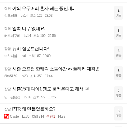
야외 우두머리 혼자 패는 중인데..
잡담
2
댓글
상크상크
Lv.14
조회 129
23:03
일촉 너무 없네요.
잡담
3
댓글
터프너구리
Lv.14
조회 100
22:56
뉴비 질문드립니다!
잡담
4
댓글
수차니얌
Lv.6
조회 187
19:09
시즌 오프전 한캐릭 소돌야만 vs 플리커 대격변
잡담
5
댓글
Sixx5150
Lv.23
조회 353
17:44
시즌15때 디아1 템도 불러온다고 해서
잡담
2
댓글
님아잡탬점
Lv.16
조회 777
15:25
PTR 왜 만들었을까요?
잡담
8
댓글
Castle
Lv.70
조회 914
추천 1
14:28