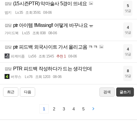
(15시즌PTR) 악마술사 5경이 뜨네요
잡담
5
댓글
범키
Lv.35
조회 3591
08-06
ptr 아이템 !!Missing!! 어떻게 바꾸나요 ㅠ
잡담
4
댓글
가이드북
Lv.15
조회 838
08-06
ptr 피드백 외국사이트 가서 올리고옴 ㅋㅋ
잡담
4
댓글
피케이좀
Lv.56
조회 1545
추천 1
08-06
PTR 피드백 작성하다가 드는 생각인데
잡담
8
댓글
버무스
Lv.76
조회 1203
08-06
최근
다음
검색
글쓰기
1
2
3
4
5