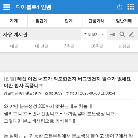
디아블로4
인벤
자게
질답게
팁게
단품거래
일반거래
자유 게시판
전체보기
공
검
글
지
색
내글
내 댓글
3추글
10추글
인증글
on/off
쓰
기
[잡담]
테섭 이건 너프가 의도한건지 버그인건지 알수가 없네요
야만 법사 폭풍너프
암울한권총
댓글: 9 개
조회:
3659
추천:
3
2026-06-03 11:38:54
와 야만 분노생성 300까지 맞췄는데도 쳐눕네
셀리그 너프 + 인내신앙너프 + 뚜까맞을때 분노생성 너프
그렇다면 분노생성량으로 커버한다!!
는 실패ㅠㅠ. 가능한 모든부위에서 분노생성 붙이고 방어구에서 싹