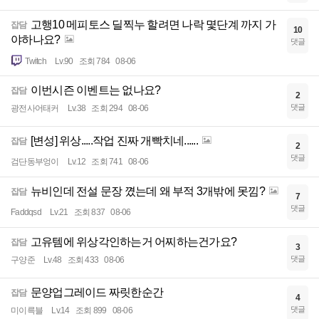
고행10 메피토스 딜찍누 할려면 나락 몇단계 까지 가
잡담
10
야하나요?
댓글
Twitch
Lv.90
조회 784
08-06
이번시즌 이벤트는 없나요?
잡담
2
댓글
광전사어태커
Lv.38
조회 294
08-06
[변성] 위상.....작업 진짜 개빡치네......
잡담
2
댓글
검단동부엉이
Lv.12
조회 741
08-06
뉴비인데 전설 문장 꼈는데 왜 부적 3개밖에 못낌?
잡담
7
댓글
Faddqsd
Lv.21
조회 837
08-06
고유템에 위상각인하는거 어찌하는건가요?
잡담
3
댓글
구양준
Lv.48
조회 433
08-06
문양업그레이드 짜릿한순간
잡담
4
댓글
미이륵블
Lv.14
조회 899
08-06