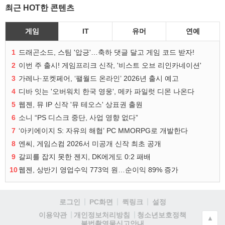
최근 HOT한 콘텐츠
게임
IT
유머
연예
1
드래곤소드, 스팀 '압긍'…축하 댓글 달고 게임 코드 받자!
2
이번 주 출시! 게임프리크 신작, '비스트 오브 리인카네이션'
3
가레나·포켓페어, ‘팰월드 온라인’ 2026년 출시 예고
4
디바 잇는 '오버워치 한국 영웅', 메카 파일럿 디몬 나온다
5
웹젠, 뮤 IP 신작 '뮤 테오스' 상표권 출원
6
소니 “PS 디스크 중단, 사업 영향 없다”
7
‘아키에이지 S: 자유의 해협’ PC MMORPG로 개발한다
8
엔씨, 게임스컴 2026서 미공개 신작 최초 공개
9
갈피를 잡지 못한 젠지, DK에게도 0:2 패배
10
웹젠, 상반기 영업수익 773억 원…순이익 89% 증가
로그인
PC화면
퀵링크
설정
청소년보호정책
이용약관
개인정보처리방침
▲
불법촬영물신고안내