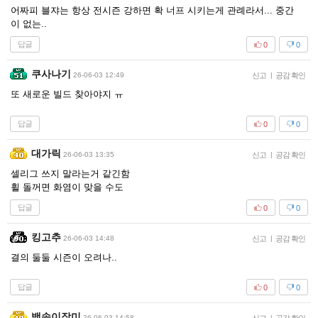
어짜피 블쟈는 항상 전시즌 강하면 확 너프 시키는게 관례라서... 중간
이 없는..
답글
0
0
쿠사나기
26-06-03 12:49
신고
|
공감 확인
또 새로운 빌드 찾아야지 ㅠ
답글
0
0
대가릭
26-06-03 13:35
신고
|
공감 확인
셀리그 쓰지 말라는거 같긴함
휠 돌꺼면 화염이 맞을 수도
답글
0
0
킹고추
26-06-03 14:48
신고
|
공감 확인
결의 둘둘 시즌이 오려나..
답글
0
0
백송이장미
26-06-03 14:58
|