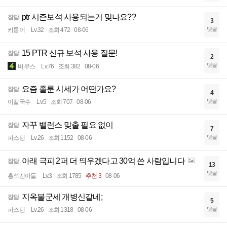
ptr 시즌보석 사용되는거 맞나요??
잡담
3
댓글
키룽이
Lv.32
조회 472
08-06
15 PTR 신규 보석 사용 질문!
잡담
2
댓글
버무스
Lv.76
조회 382
08-06
요즘 졸룬 시세가 어떤가요?
잡담
4
댓글
이칼국수
Lv.5
조회 707
08-06
자꾸 밸런스 맞출 필요 없이
잡담
7
댓글
파스턴
Lv.26
조회 1152
08-06
아래 극피 2퍼 더 띄우겠다고 30억 쓴 사람입니다
잡담
13
댓글
홍석진아들
Lv.3
조회 1785
추천 3
08-06
지옥불군세 개병신같네;
잡담
5
댓글
파스턴
Lv.26
조회 1318
08-06