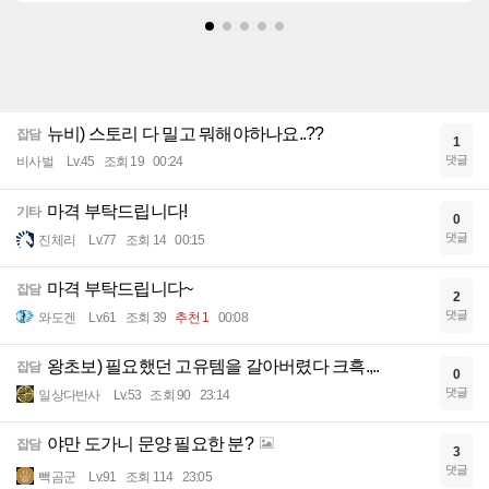
뉴비) 스토리 다 밀고 뭐해야하나요..??
잡담
1
댓글
비사벌
Lv.45
조회 19
00:24
마격 부탁드립니다!
기타
0
댓글
진체리
Lv.77
조회 14
00:15
마격 부탁드립니다~
잡담
2
댓글
와도겐
Lv.61
조회 39
추천 1
00:08
왕초보) 필요했던 고유템을 갈아버렸다 크흑.,..
잡담
0
댓글
일상다반사
Lv.53
조회 90
23:14
야만 도가니 문양 필요한 분?
잡담
3
댓글
빽곰군
Lv.91
조회 114
23:05