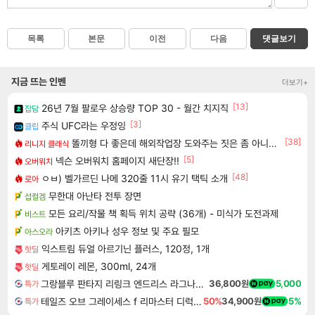
목록
본문
이전
다음
댓글보기
지금 뜨는 인벤
더보기+
[13]
26년 7월 팔로우 상승량 TOP 30 - 월간 치지직
잡담
[3]
주식 UFC라는 우정잉
클립
[38]
똘끼형 다 좋은데 해외작업장 도와주는 짓은 좀 아니지않냐?
리니지 클래식
[5]
넥슨 오버워치 홈페이지 새단장!!
오버워치
[48]
ㅇㅂ) 벨가르딘 나메 320줄 11시 유기 택틱 소개
로아
무한대 아난타 전투 장면
섭컬겜
모든 요리/작물 책 획득 위치 공략 (36개) - 미식가 도전과제
비스트
아키츠 아키나 성우 정보 및 주요 필모
아스오라
익스트림 듀얼 아르기닌 플러스, 120정, 1개
핫딜
게토레이 레몬, 300ml, 24개
핫딜
그랑블루 판타지 리링크 엔드리스 라그나로크 업그레이드 킷 Granblue Fantasy Relink Endless Ragnarok Upgrade Kit DLC
36,800원
5,000
특가
테일즈 오브 그레이세스 f 리마스터 디럭스 에디션 Tales of Graces f Remastered Deluxe Edition
50%
34,900원
5%
특가