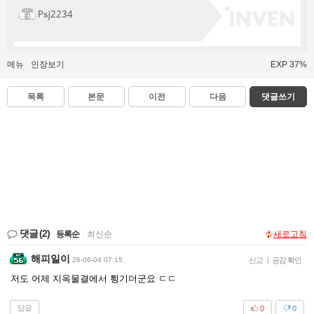
Psj2234
메뉴
인장보기
EXP 37%
목록
본문
이전
다음
댓글쓰기
댓글
(2)
등록순
|
최신순
새로고침
해피일이
26-06-04 07:15
신고
|
공감 확인
저도 어제 지옥물결에서 튕기더군요 ㄷㄷ
답글
0
0