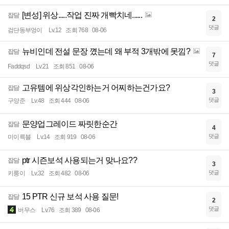
[변성] 위상.....작업 진짜 개빡치네......
잡담
2
댓글
검단동부엉이
Lv.12
조회 768
08-06
뉴비인데 전설 문장 꼈는데 왜 부적 3개밖에 못낌?
잡담
7
댓글
Faddqsd
Lv.21
조회 851
08-06
고유템에 위상각인하는거 어찌하는건가요?
잡담
3
댓글
구양준
Lv.48
조회 444
08-06
문양업그레이드 짜릿한순간
잡담
4
댓글
미이륵블
Lv.14
조회 919
08-06
ptr 시즌보석 사용되는거 맞나요??
잡담
3
댓글
키룽이
Lv.32
조회 482
08-06
15 PTR 신규 보석 사용 질문!
잡담
2
댓글
버무스
Lv.76
조회 389
08-06