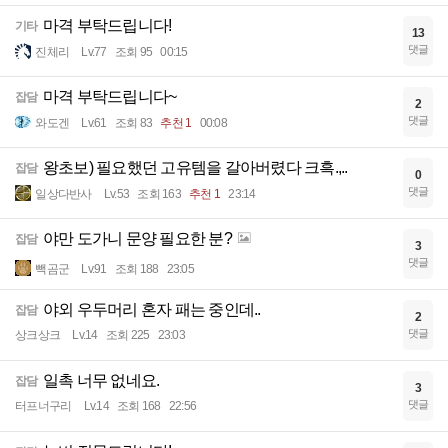
마격 부탁드립니다!
기타
13
댓글
진체리
Lv.77
조회 95
00:15
마격 부탁드립니다~
잡담
2
댓글
와도겐
Lv.61
조회 83
추천 1
00:08
왕초보) 필요했던 고유템을 갈아버렸다 크흑.,..
잡담
0
댓글
일상다반사
Lv.53
조회 163
추천 1
23:14
야만 도가니 문양 필요한 분?
잡담
3
댓글
빽곰군
Lv.91
조회 188
23:05
야외 우두머리 혼자 패는 중인데..
잡담
2
댓글
상크상크
Lv.14
조회 225
23:03
일촉 너무 없네요.
잡담
3
댓글
터프너구리
Lv.14
조회 168
22:56