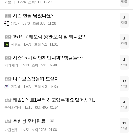
댓글
카보이
Lv.24
조회 911
12:20
시즌 한달 남았나요?
잡담
2
댓글
리엘v
Lv.70
조회 853
11:28
15 PTR 레오릭 왕관 보석 잘 되나요?
잡담
2
댓글
버무스
Lv.76
조회 461
11:01
시즌15 시작 언제입니꽈? 형님들~~
잡담
4
댓글
째키째키
Lv.23
조회 1440
09:40
나락보스잡을따 도살자
잡담
13
댓글
연갈색
Lv.27
조회 853
08:35
레벨1 엑트1부터 하고있는데요 릴머시기..
잡담
4
댓글
봄이와따시
Lv.13
조회 495
01:24
후변성 준비완료...
잡담
11
댓글
가원건우
Lv.22
조회 1798
01:08