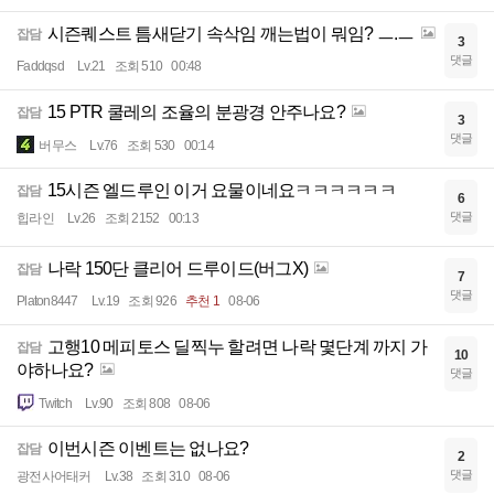
시즌퀘스트 틈새닫기 속삭임 깨는법이 뭐임? ㅡ.ㅡ
잡담
3
댓글
Faddqsd
Lv.21
조회 510
00:48
15 PTR 쿨레의 조율의 분광경 안주나요?
잡담
3
댓글
버무스
Lv.76
조회 530
00:14
15시즌 엘드루인 이거 요물이네요ㅋㅋㅋㅋㅋㅋ
잡담
6
댓글
힙라인
Lv.26
조회 2152
00:13
나락 150단 클리어 드루이드(버그X)
잡담
7
댓글
Platon8447
Lv.19
조회 926
추천 1
08-06
고행10 메피토스 딜찍누 할려면 나락 몇단계 까지 가
잡담
10
야하나요?
댓글
Twitch
Lv.90
조회 808
08-06
이번시즌 이벤트는 없나요?
잡담
2
댓글
광전사어태커
Lv.38
조회 310
08-06