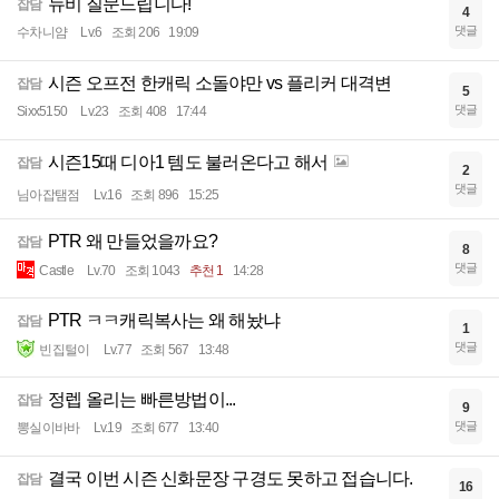
뉴비 질문드립니다!
잡담
4
댓글
수차니얌
Lv.6
조회 206
19:09
시즌 오프전 한캐릭 소돌야만 vs 플리커 대격변
잡담
5
댓글
Sixx5150
Lv.23
조회 408
17:44
시즌15때 디아1 템도 불러온다고 해서
잡담
2
댓글
님아잡탬점
Lv.16
조회 896
15:25
PTR 왜 만들었을까요?
잡담
8
댓글
Castle
Lv.70
조회 1043
추천 1
14:28
PTR ㅋㅋ캐릭복사는 왜 해놨냐
잡담
1
댓글
빈집털이
Lv.77
조회 567
13:48
정렙 올리는 빠른방법이...
잡담
9
댓글
뽕실이바바
Lv.19
조회 677
13:40
결국 이번 시즌 신화문장 구경도 못하고 접습니다.
잡담
16