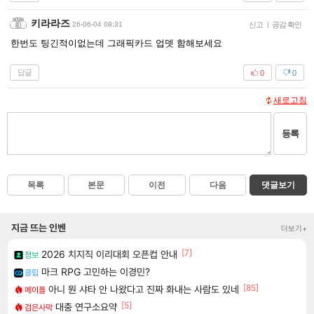
키라라즈
26-06-04 08:31
신고
|
공감 확인
한번도 팅긴적이없는데 그래픽카드 업뎃 함해보세요
답글
0
0
새로고침
등록
목록
본문
이전
다음
댓글보기
지금 뜨는 인벤
더보기+
[7]
2026 치지직 이리대회 오픈컵 안내
정보
마크 RPG 고민하는 이경민?
클립
[85]
아니 뭔 샤타 안 나왔다고 진짜 화내는 사람도 있네
메이플
[5]
대충 연구소요약
검은사막