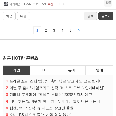
댓글
피케이좀
Lv.56
조회 1559
추천 1
08-06
최근
다음
검색
글쓰기
1
2
3
4
5
최근 HOT한 콘텐츠
게임
IT
유머
연예
1
드래곤소드, 스팀 '압긍'…축하 댓글 달고 게임 코드 받자!
2
이번 주 출시! 게임프리크 신작, '비스트 오브 리인카네이션'
3
가레나·포켓페어, ‘팰월드 온라인’ 2026년 출시 예고
4
디바 잇는 '오버워치 한국 영웅', 메카 파일럿 디몬 나온다
5
웹젠, 뮤 IP 신작 '뮤 테오스' 상표권 출원
6
소니 “PS 디스크 중단, 사업 영향 없다”