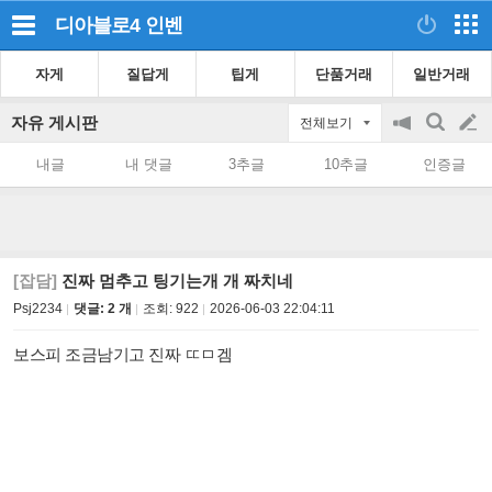
디아블로4
인벤
자게
질답게
팁게
단품거래
일반거래
자유 게시판
전체보기
공
검
글
지
색
내글
내 댓글
3추글
10추글
인증글
on/off
쓰
기
[잡담]
진짜 멈추고 팅기는개 개 짜치네
Psj2234
댓글: 2 개
조회:
922
2026-06-03 22:04:11
보스피 조금남기고 진짜 ㄸㅁ겜