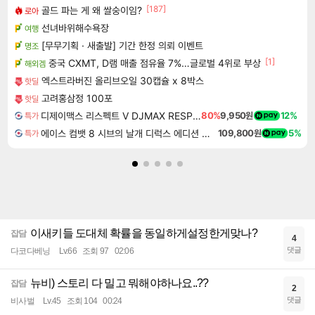
[187]
골드 파는 게 왜 쌀숭이임?
로아
선녀바위해수욕장
여행
[무무기획 · 새출발] 기간 한정 의뢰 이벤트
명조
[1]
중국 CXMT, D램 매출 점유율 7%…글로벌 4위로 부상
해외겜
엑스트라버진 올리브오일 30캡슐 x 8박스
핫딜
고려홍삼정 100포
핫딜
디제이맥스 리스펙트 V DJMAX RESPECT V
80%
9,950원
12%
특가
에이스 컴뱃 8 시브의 날개 디럭스 에디션 예약구매 ACE COMBAT 8 WINGS OF THEVE Deluxe Edition
109,800원
5%
특가
이새키들 도대체 확률을 동일하게설정한게맞나?
잡담
4
댓글
다코다베닝
Lv.66
조회 97
02:06
뉴비) 스토리 다 밀고 뭐해야하나요..??
잡담
2
댓글
비사벌
Lv.45
조회 104
00:24