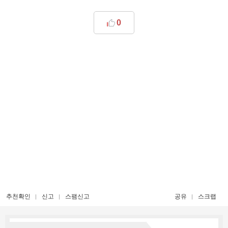
0
추천확인
신고
스팸신고
공유
스크랩