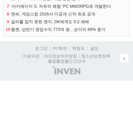
7
‘아키에이지 S: 자유의 해협’ PC MMORPG로 개발한다
8
엔씨, 게임스컴 2026서 미공개 신작 최초 공개
9
갈피를 잡지 못한 젠지, DK에게도 0:2 패배
10
웹젠, 상반기 영업수익 773억 원…순이익 89% 증가
로그인
PC화면
퀵링크
설정
청소년보호정책
이용약관
개인정보처리방침
▲
불법촬영물신고안내
(주)
인
벤