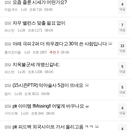
요즘 졸룬 시세가 어떤가요?
잡담
4
댓글
이칼국수
Lv.5
조회 716
08-06
자꾸 밸런스 맞출 필요 없이
잡담
7
댓글
파스턴
Lv.26
조회 1171
08-06
아래 극피 2퍼 더 띄우겠다고 30억 쓴 사람입니다
잡담
13
댓글
홍석진아들
Lv.3
조회 1807
추천 3
08-06
지옥불군세 개병신같네;
잡담
5
댓글
파스턴
Lv.26
조회 1338
08-06
(15시즌PTR) 악마술사 5경이 뜨네요
잡담
5
댓글
범키
Lv.35
조회 3621
08-06
ptr 아이템 !!Missing!! 어떻게 바꾸나요 ㅠ
잡담
4
댓글
가이드북
Lv.15
조회 844
08-06
ptr 피드백 외국사이트 가서 올리고옴 ㅋㅋ
잡담
4