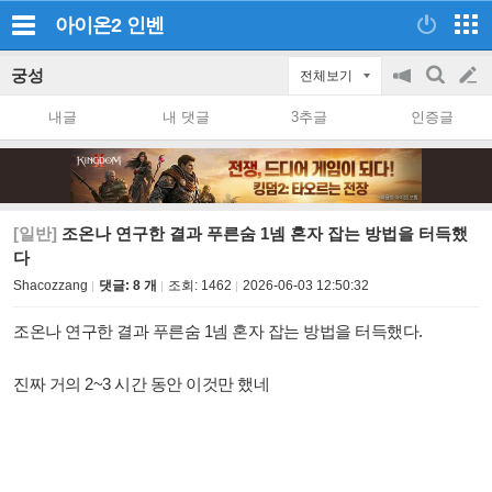
아이온2
인벤
궁성
전체보기
공
검
글
지
색
내글
내 댓글
3추글
인증글
on/off
쓰
기
[일반]
조온나 연구한 결과 푸른숨 1넴 혼자 잡는 방법을 터득했
다
Shacozzang
댓글: 8 개
조회:
1462
2026-06-03 12:50:32
조온나 연구한 결과 푸른숨 1넴 혼자 잡는 방법을 터득했다.
진짜 거의 2~3 시간 동안 이것만 했네