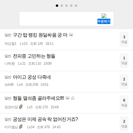
구간 탑 랭킹 원딜싸움 궁 마
일반
3
댓글
박성철1
Lv.13
조회 126
18:11
전피증 고민하는 형들
일반
1
댓글
나락쨩
Lv.21
조회 110
18:09
아이고 궁성 다죽네
일반
2
댓글
뉴b99
Lv.4
조회 209
16:51
형들 열쇠좀 골라주세요!!!!
일반
6
댓글
정센터장
Lv.5
조회 270
15:48
궁성은 이제 공속 락 없어진거죠?
일반
2
댓글
미카엘님
Lv.34
조회 479
14:43