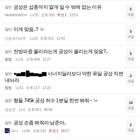
궁성은 섭종까지 깔개 일 수 밖에 없는 이유
일반
5
댓글
Needmorel2m
Lv.25
조회 383
추천 1
12:53
이게 맞음..?
일반
5
댓글
신궁조아요우
Lv.10
조회 431
12:43
전방피증 올리라는게 궁성이 올리는게 맞음?..
일반
5
댓글
쀏쀏
Lv.51
조회 449
12:27
●▅▇█▆▅▄▇ 시너지딜러보다 약한 퓨딜 궁성 직변
일반
2
내놔라
댓글
쀏쀏
Lv.51
조회 117
12:22
형들 745k 궁성 허수 1분딜 한번 봐줘~
질문
14
댓글
궁성언
Lv.1
조회 501
08:58
궁성 손좀 봐줘라 남준아..
일반
2
댓글
퍼니
Lv.58
조회 332
추천 1
08:57