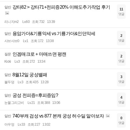
강타82 > 강타71+전피증20% 이해도추가작업 후기
일반
11
댓글
리니지m2
Lv.60
조회 732
13:39
용암가더&기룡악세 vs 기룡가더&인던악세
일반
2
댓글
샤브샤브0
Lv.1
조회 172
13:38
인겜매크로 + 마매쓰면 평캔
질문
2
댓글
Kicki
Lv.3
조회 272
13:34
8월12일 궁성밸패
일반
3
댓글
불두덩
Lv.3
조회 435
13:28
궁성 전피증=후피증임?
일반
4
댓글
눈물그리고비
Lv.21
조회 388
13:06
740부캐 검성 vs 877 본캐 궁성 허수딜 알아보자
일반
0
댓글
아우엉
Lv.33
조회 227
13:02