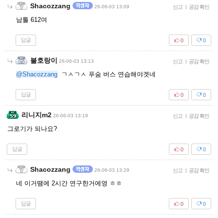
Shacozzang
26-06-03 13:09
신고
|
공감 확인
남툴 612여
답글
0
0
불호랑이
26-06-03 13:13
신고
|
공감 확인
@Shacozzang
ㄱㅅㄱㅅ 푸숨 버스 연습해야겟네
답글
0
0
리니지m2
26-06-03 13:19
신고
|
공감 확인
그로기가 되나요?
답글
0
0
Shacozzang
26-06-03 13:29
신고
|
공감 확인
네 이거땜에 2시간 연구한거에영 ㅎㅎ
답글
0
0