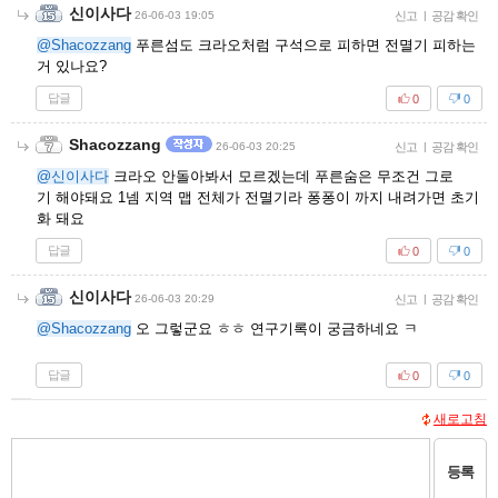
신이사다
26-06-03 19:05
신고
|
공감 확인
@Shacozzang
푸른섬도 크라오처럼 구석으로 피하면 전멸기 피하는
거 있나요?
답글
0
0
Shacozzang
26-06-03 20:25
신고
|
공감 확인
@신이사다
크라오 안돌아봐서 모르겠는데 푸른숨은 무조건 그로
기 해야돼요 1넴 지역 맵 전체가 전멸기라 퐁퐁이 까지 내려가면 초기
화 돼요
답글
0
0
신이사다
26-06-03 20:29
신고
|
공감 확인
@Shacozzang
오 그렇군요 ㅎㅎ 연구기록이 궁금하네요 ㅋ
답글
0
0
새로고침
등록