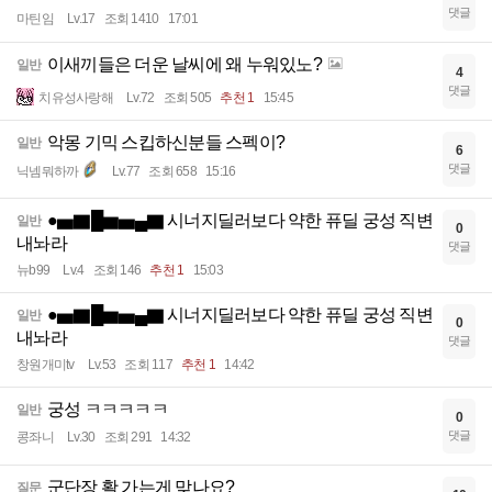
댓글
마틴임
Lv.17
조회 1410
17:01
이새끼들은 더운 날씨에 왜 누워있노?
일반
4
댓글
치유성사랑해
Lv.72
조회 505
추천 1
15:45
악몽 기믹 스킵하신분들 스펙이?
일반
6
댓글
닉넴뭐하까
Lv.77
조회 658
15:16
●▅▇█▆▅▄▇ 시너지딜러보다 약한 퓨딜 궁성 직변
일반
0
내놔라
댓글
뉴b99
Lv.4
조회 146
추천 1
15:03
●▅▇█▆▅▄▇ 시너지딜러보다 약한 퓨딜 궁성 직변
일반
0
내놔라
댓글
창원개미tv
Lv.53
조회 117
추천 1
14:42
궁성 ㅋㅋㅋㅋㅋ
일반
0
댓글
콩좌니
Lv.30
조회 291
14:32
군단장 활 가는게 맞나요?
질문