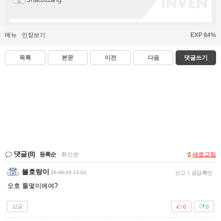
Shacozzang
메뉴
인장보기
EXP 84%
목록
본문
이전
다음
댓글쓰기
댓글
(8)
등록순
|
최신순
새로고침
불호랑이
26-06-03 13:02
신고
|
공감 확인
오호 툴몇이에여?
답글
0
0