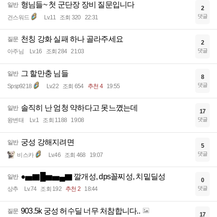
형님들~ 첫 군단장 장비 질문입니다
일반
2
댓글
건스워드
Lv.11
조회 320
22:31
천칭 강화 실패 하나 골라주세요
질문
2
댓글
아주님
Lv.16
조회 284
21:03
그 할만충 님들
일반
8
댓글
Spsp9218
Lv.22
조회 654
추천 4
19:55
솔직히 난 엄청 약하다고 못느꼈는데
일반
17
댓글
왕변태
Lv.1
조회 1188
19:08
궁성 강해지려면
일반
5
댓글
비스카
Lv.46
조회 468
19:07
●▅▇█▆▅▄▇ 깔개성, dps꼴찌성, 치밑딜성
일반
0
댓글
상추
Lv.74
조회 192
추천 2
18:44
903.5k 궁성 허수딜 너무 처참합니다..
질문
17