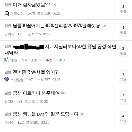
이거 살사람있음??
일반
4
댓글
꺼먹살이
Lv.70
조회 959
06:29
남툴30떨어지는863k전피증vs 897k원래셋팅
일반
4
댓글
밍끼농
Lv.16
조회 775
05:21
●▅▇█▆▅▄▇ 시너지딜러보다 약한 퓨딜 궁성 직변
일반
2
내놔라
댓글
혜원
Lv.70
조회 173
추천 1
04:31
전피증 맞춘형들 있어?
일반
1
댓글
소년탐정
Lv.71
조회 357
03:28
궁성 아르카나 봐주세여
일반
7
댓글
감자2
Lv.3
조회 525
02:32
궁성 행님들 pvp 템 질문 드립니다
일반
4
댓글
혁선이
Lv.2
조회 361
23:15