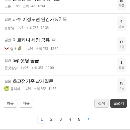
10
댓글
도흔
Lv.9
조회 842
12:41
타수 이정도면 된건가요?
일반
4
댓글
불능범
Lv.7
조회 755
12:36
아르카나 세팅 공유
일반
13
댓글
명초
Lv.84
조회 973
12:32
pvp 셋팅 궁금
일반
1
댓글
존맛쌈닭
Lv.26
조회 367
12:09
초고점기준 날개질문
질문
15
댓글
음하마
Lv.34
조회 862
11:35
최근
다음
검색
글쓰기
1
2
3
4
5