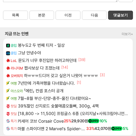
목록
본문
이전
다음
댓글보기
지금 뜨는 인벤
더보기+
봉누도2 두 번째 티저 - 일상
클립
그냥 안녕수야
클립
[39]
문도가 너무 후진입만 하려고하던데
LoL
[14]
짭사보상 다 조졌는데
리니지M
[3]
하ㅠㅠㅠ드디어 갖고 싶은거 나왓어 ㅠㅠㅠㅠ
오버워치
[1]
7년만에 가족여행을 다녀왔습니다.
여행
「에린」 컨셉 포스터 공개
아스오라
7월~8월 부산-단양-충주-울진 다녀왔어요~
여행
39%할인 산지로드 숯불매콤오돌뼈, 300g, 4팩
핫딜
[18,800 -> 11,500] 프링글스 6종 (오리지날+사워크림어니언+치즈)
핫딜
커세어 코브 Corsair Cove
25%
29,920원
10%
특가
마블 스파이더맨 2 Marvel's Spider-Man 2
33%
42,070원
5%
특가