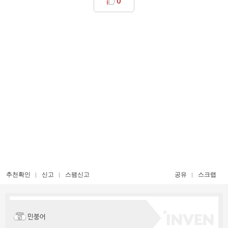
0
추천확인
신고
스팸신고
공유
스크랩
민붕어