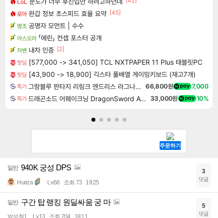
[42]
문도가 너무 후진입만 하려고하던데
LoL
[45]
완갑 정보 초스피드 효율 요약
로아
공명자 모먼트 | 수수
명조
「에린」 컨셉 포스터 공개
아스오라
[2]
내차 인증
차벤
[577,000 -> 341,050] TCL NXTPAPER 11 Plus 태블릿PC
핫딜
[43,900 -> 18,900] 긱스타 풀배열 게이밍키보드 (재고7개)
핫딜
그랑블루 판타지 리링크 엔드리스 라그나로크 Granblue Fantasy Relink Endless Ragnarok
66,800원
7,000
특가
드래곤소드 어웨이크닝 DragonSword Awakening
33,000원
10%
특가
940K 궁성 DPS
일반
3
댓글
Huriza
Lv.68
조회 73
19:25
구간 탑 랭킹 원딜싸움 궁 마
일반
5
댓글
박성철1
Lv.13
조회 204
18:11