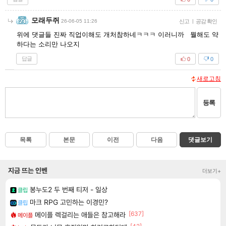
모래두쥐
26-06-05 11:26
신고
|
공감 확인
위에 댓글들 진짜 직업이해도 개처참하네ㅋㅋㅋ 이러니까 뭘해도 약
하다는 소리만 나오지
답글
0
0
새로고침
등록
목록
본문
이전
다음
댓글보기
지금 뜨는 인벤
더보기+
봉누도2 두 번째 티저 - 일상
클립
마크 RPG 고민하는 이경민?
클립
[637]
메이플 렉걸리는 애들은 참고해라
메이플