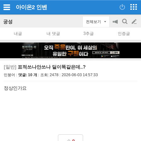
아이온2
인벤
궁성
전체보기
공
검
글
지
색
내글
내 댓글
3추글
인증글
on/off
쓰
기
[일반]
표적쓰나안쓰나 딜이똑같은데..?
민붕어
댓글: 10 개
조회:
2478
2026-06-03 14:57:33
정상인가요