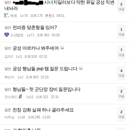
●▅▇█▆▅▄▇ 시너지딜러보다 약한 퓨딜 궁성 직변
일반
2
내놔라
댓글
혜원
Lv.70
조회 175
추천 1
04:31
전피증 맞춘형들 있어?
일반
1
댓글
소년탐정
Lv.71
조회 363
03:28
궁성 아르카나 봐주세여
일반
7
댓글
감자2
Lv.3
조회 528
02:32
궁성 행님들 pvp 템 질문 드립니다
일반
4
댓글
혁선이
Lv.2
조회 365
23:15
형님들~ 첫 군단장 장비 질문입니다
일반
2
댓글
건스워드
Lv.11
조회 321
22:31
천칭 강화 실패 하나 골라주세요
질문
2
댓글
아주님
Lv.16
조회 285
21:03