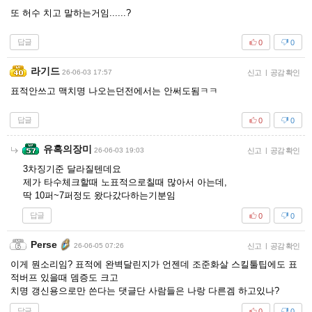
또 허수 치고 말하는거임......?
답글
0
0
라기드
26-06-03 17:57
신고
|
공감 확인
표적안쓰고 맥치명 나오는던전에서는 안써도됨ㅋㅋ
답글
0
0
유혹의장미
26-06-03 19:03
신고
|
공감 확인
3차징기준 달라질텐데요
제가 타수체크할때 노표적으로칠때 많아서 아는데,
딱 10퍼~7퍼정도 왔다갔다하는기분임
답글
0
0
Perse
26-06-05 07:26
신고
|
공감 확인
이게 뭔소리임? 표적에 완벽달린지가 언젠데 조준화살 스킬툴팁에도 표
적버프 있을때 뎀증도 크고
치명 갱신용으로만 쓴다는 댓글단 사람들은 나랑 다른겜 하고있나?
답글
0
0