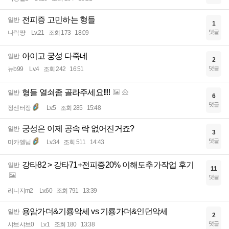
전피증 고민하는 형들
일반
1
댓글
나락쨩
Lv.21
조회 173
18:09
아이고 궁성 다죽네
일반
2
댓글
뉴b99
Lv.4
조회 242
16:51
형들 열쇠좀 골라주세요!!!!
일반
6
댓글
정센터장
Lv.5
조회 285
15:48
궁성은 이제 공속 락 없어진거죠?
일반
3
댓글
미카엘님
Lv.34
조회 511
14:43
강타82 > 강타71+전피증20% 이해도추가작업 후기
일반
11
댓글
리니지m2
Lv.60
조회 791
13:39
용암가더&기룡악세 vs 기룡가더&인던악세
일반
2
댓글
샤브샤브0
Lv.1
조회 180
13:38