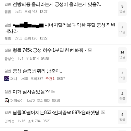
전방피증 올리라는게 궁성이 올리는게 맞음?..
일반
5
댓글
쀏쀏
Lv.51
조회 468
12:27
●▅▇█▆▅▄▇ 시너지딜러보다 약한 퓨딜 궁성 직변
일반
2
내놔라
댓글
쀏쀏
Lv.51
조회 126
12:22
형들 745k 궁성 허수 1분딜 한번 봐줘~
질문
14
댓글
궁성언
Lv.1
조회 514
08:58
궁성 손좀 봐줘라 남준아..
일반
2
댓글
퍼니
Lv.58
조회 337
추천 1
08:57
이거 살사람있음??
일반
4
댓글
꺼먹살이
Lv.70
조회 980
06:29
남툴30떨어지는863k전피증vs 897k원래셋팅
일반
4
댓글
밍끼농
Lv.16
조회 784
05:21