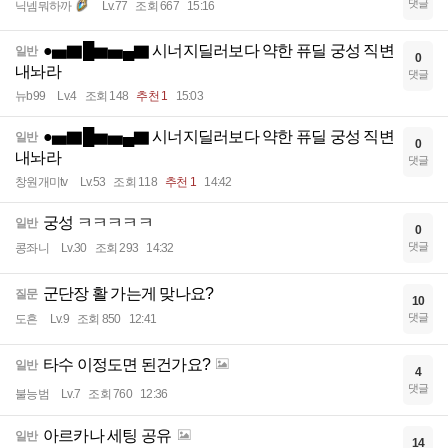
댓글
닉넴뭐하까
Lv.77
조회 667
15:16
●▅▇█▆▅▄▇ 시너지딜러보다 약한 퓨딜 궁성 직변
일반
0
내놔라
댓글
뉴b99
Lv.4
조회 148
추천 1
15:03
●▅▇█▆▅▄▇ 시너지딜러보다 약한 퓨딜 궁성 직변
일반
0
내놔라
댓글
창원개미tv
Lv.53
조회 118
추천 1
14:42
궁성 ㅋㅋㅋㅋㅋ
일반
0
댓글
콩좌니
Lv.30
조회 293
14:32
군단장 활 가는게 맞나요?
질문
10
댓글
도흔
Lv.9
조회 850
12:41
타수 이정도면 된건가요?
일반
4
댓글
불능범
Lv.7
조회 760
12:36
아르카나 세팅 공유
일반
14