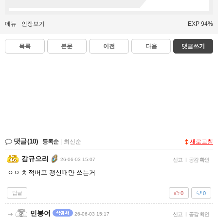
메뉴
인장보기
EXP 94%
목록
본문
이전
다음
댓글쓰기
댓글
(10)
등록순
|
최신순
새로고침
감규으리
26-06-03 15:07
신고
|
공감 확인
ㅇㅇ 치적버프 갱신때만 쓰는거
답글
0
0
민붕어
26-06-03 15:17
신고
|
공감 확인