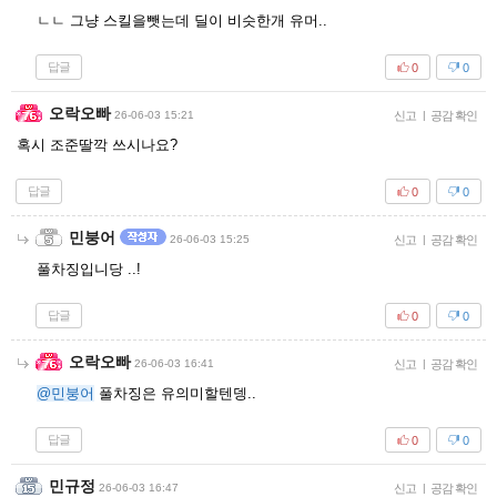
ㄴㄴ 그냥 스킬을뺏는데 딜이 비슷한개 유머..
답글
0
0
오락오빠
26-06-03 15:21
신고
|
공감 확인
혹시 조준딸깍 쓰시나요?
답글
0
0
민붕어
26-06-03 15:25
신고
|
공감 확인
풀차징입니당 ..!
답글
0
0
오락오빠
26-06-03 16:41
신고
|
공감 확인
@민붕어
풀차징은 유의미할텐뎅..
답글
0
0
민규정
26-06-03 16:47
신고
|
공감 확인