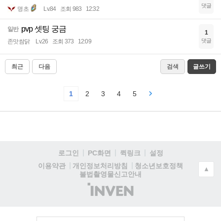
댓글
명초
Lv.84
조회 983
12:32
pvp 셋팅 궁금
일반
1
댓글
존맛쌈닭
Lv.26
조회 373
12:09
최근
다음
검색
글쓰기
1
2
3
4
5
로그인
PC화면
퀵링크
설정
청소년보호정책
이용약관
개인정보처리방침
▲
불법촬영물신고안내
(주)
인
벤