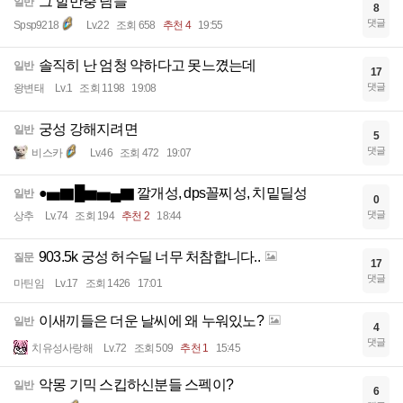
그 할만충 님들
일반
8
댓글
Spsp9218
Lv.22
조회 658
추천 4
19:55
솔직히 난 엄청 약하다고 못느꼈는데
일반
17
댓글
왕변태
Lv.1
조회 1198
19:08
궁성 강해지려면
일반
5
댓글
비스카
Lv.46
조회 472
19:07
●▅▇█▆▅▄▇ 깔개성, dps꼴찌성, 치밑딜성
일반
0
댓글
상추
Lv.74
조회 194
추천 2
18:44
903.5k 궁성 허수딜 너무 처참합니다..
질문
17
댓글
마틴임
Lv.17
조회 1426
17:01
이새끼들은 더운 날씨에 왜 누워있노?
일반
4
댓글
치유성사랑해
Lv.72
조회 509
추천 1
15:45
악몽 기믹 스킵하신분들 스펙이?
일반
6