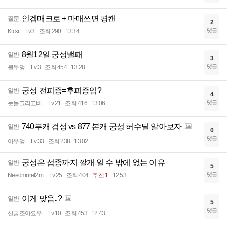
인겜매크로 + 마매쓰면 평캔
질문
2
댓글
Kicki
Lv.3
조회 290
13:34
8월12일 궁성밸패
일반
3
댓글
불두덩
Lv.3
조회 454
13:28
궁성 전피증=후피증임?
일반
4
댓글
눈물그리고비
Lv.21
조회 416
13:06
740부캐 검성 vs 877 본캐 궁성 허수딜 알아보자
일반
0
댓글
아우엉
Lv.33
조회 238
13:02
궁성은 섭종까지 깔개 일 수 밖에 없는 이유
일반
5
댓글
Needmorel2m
Lv.25
조회 404
추천 1
12:53
이게 맞음..?
일반
5
댓글
신궁조아요우
Lv.10
조회 453
12:43