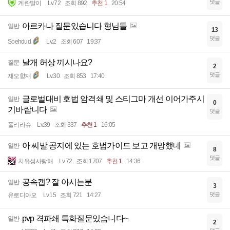
댓글
계란말이
Lv.72
조회 892
추천 1
20:54
아르카나 질문있습니다 형님들
일반
13
댓글
Soehdud
Lv.2
조회 607
19:37
날개 허상 끼시나요?
질문
2
댓글
재오햗재
Lv.30
조회 853
17:40
글로벌대비 호법 암격쇄 및 스티그마 개선 이어가주시
일반
0
기바랍니다
댓글
폴리라슈
Lv.39
조회 337
추천 1
16:05
아 씨발 공지에 있는 호법가이드 보고 개망했네
일반
8
댓글
치유성사랑해
Lv.72
조회 1707
추천 1
14:36
공속캡? 잘 아시는분
일반
3
댓글
유로디아오
Lv.15
조회 721
14:27
pvp 격파쇄 특화질문있습니다~
일반
2