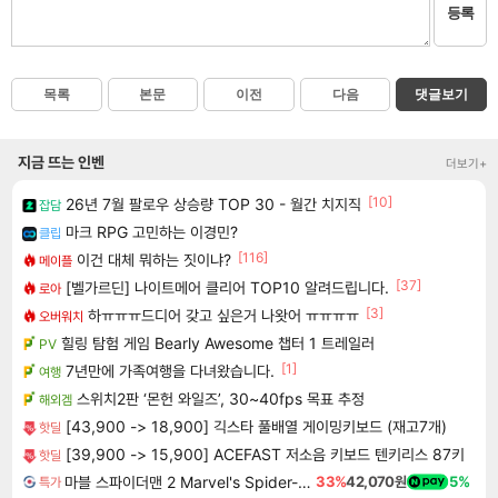
등록
목록
본문
이전
다음
댓글보기
지금 뜨는 인벤
더보기+
[10]
26년 7월 팔로우 상승량 TOP 30 - 월간 치지직
잡담
마크 RPG 고민하는 이경민?
클립
[116]
이건 대체 뭐하는 짓이냐?
메이플
[37]
[벨가르딘] 나이트메어 클리어 TOP10 알려드립니다.
로아
[3]
하ㅠㅠㅠ드디어 갖고 싶은거 나왓어 ㅠㅠㅠㅠ
오버워치
힐링 탐험 게임 Bearly Awesome 챕터 1 트레일러
PV
[1]
7년만에 가족여행을 다녀왔습니다.
여행
스위치2판 ‘몬헌 와일즈’, 30~40fps 목표 추정
해외겜
[43,900 -> 18,900] 긱스타 풀배열 게이밍키보드 (재고7개)
핫딜
[39,900 -> 15,900] ACEFAST 저소음 키보드 텐키리스 87키
핫딜
마블 스파이더맨 2 Marvel's Spider-Man 2
33%
42,070원
5%
특가