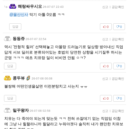
해랑싸우시오
26-07-07 22:43
신고
|
공감 확인
@울산신사
막기 아툴 0오름 ㅋㅋ
답글
0
0
동동쥬
26-07-07 22:54
신고
|
공감 확인
역시 '전형적 힐러' 선택해놓고 아몰랑 드러눕기로 딜상향 받아내신 직업
답게 서브 딜러로 분류되어있는 호법의 당연한 상향을 시기질투 하시는
군영 ㅋㅋㅋ 애초 치유랑 딜이 비비면 안됨 ㅇㅋ?
답글
0
0
콩두뷰
26-07-08 00:08
신고
|
공감 확인
불쌍해 어떤인생을살면 이런분탕치고 사는지 ㅠㅠ
답글
0
0
밀꾸왕자
26-07-08 02:58
신고
|
공감 확인
치유는 다 죽여야 되는게 맞는듯 ㅋㅋ 전혀 쓰잘데기 없는 직업임 이참
에 그냥 나 힐할라니까 힐달라고 누워야겟다 솔직히 내가 왠만한 치유보