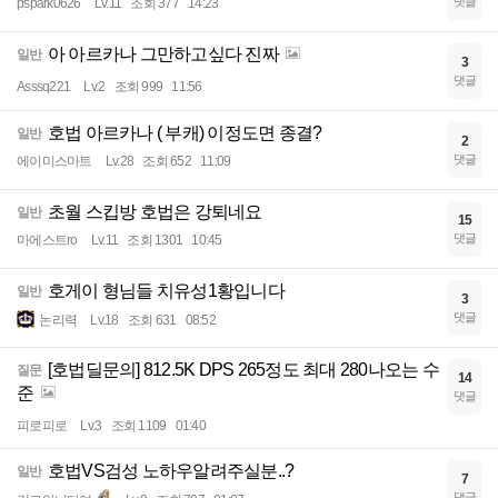
댓글
pspark0626
Lv.11
조회 377
14:23
아 아르카나 그만하고싶다 진짜
일반
3
댓글
Asssq221
Lv.2
조회 999
11:56
호법 아르카나 ( 부캐) 이정도면 종결?
일반
2
댓글
에이미스마트
Lv.28
조회 652
11:09
초월 스킵방 호법은 강퇴네요
일반
15
댓글
마에스트ro
Lv.11
조회 1301
10:45
호게이 형님들 치유성1황입니다
일반
3
댓글
논리력
Lv.18
조회 631
08:52
[호법딜문의] 812.5K DPS 265정도 최대 280나오는 수
질문
14
준
댓글
피로피로
Lv.3
조회 1109
01:40
호법VS검성 노하우알려주실분..?
일반
7
댓글