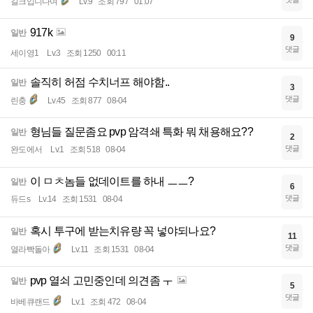
길크입니다여
Lv.9
조회 797
01:07
917k
일반
9
댓글
세이영1
Lv.3
조회 1250
00:11
솔직히 허점 수치너프 해야함..
일반
3
댓글
린충
Lv.45
조회 877
08-04
형님들 질문좀요 pvp 암격쇄 특화 뭐 채용해요??
일반
2
댓글
완도에서
Lv.1
조회 518
08-04
이 ㅁㅊ놈들 없데이트를 하내 ㅡㅡ?
일반
6
댓글
듀드s
Lv.14
조회 1531
08-04
혹시 투구에 받는치유량 꼭 넣야되나요?
일반
11
댓글
열라빡돌아
Lv.11
조회 1531
08-04
pvp 열쇠 고민중인데 의견좀 ㅜ
일반
5
댓글
바베큐랜드
Lv.1
조회 472
08-04