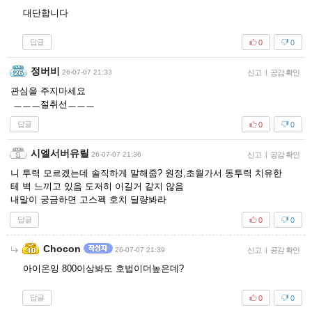
대단합니다
답글
0
0
정버비
26-07-07 21:33
신고
|
공감 확인
관심을 주지마세요
ㅡㅡㅡ절취선ㅡㅡㅡ
답글
0
0
시엘서버유릴
26-07-07 21:36
신고
|
공감 확인
니 투력 모르겠는데 솔직하게 말해줌? 원정,초월가서 동투력 치유한
테 벽 느끼고 있음 도저히 이길거 같지 않음
내말이 궁금하면 고스펙 호치 딜량봐라
답글
0
0
Chocon
26-07-07 21:39
신고
|
공감 확인
아이온잉 800이상봐도 호법이더높은데?
답글
0
0