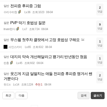
전피증 후피증 그럼
일반
2
댓글
수리수리창
Lv.36
조회 1023
08-04
PVP 막기 호법성 질문
질문
9
댓글
Inven한다
Lv.7
조회 724
08-04
무스펠 첫주차 클팟에서 고정 호법성 구해요
일반
1
댓글
샤인스카이
Lv.65
조회 632
08-04
대지의 약속 개선해달라고 꽹가리 반년동안 쳤음
일반
1
댓글
린충
Lv.45
조회 602
08-04
웃긴게 지금 딜딸치는 애들 전피증 후피증 챙겨서 쌘
일반
2
거뿐이다
댓글
듀드s
Lv.14
조회 1224
추천 1
08-04
최근
다음
검색
글쓰기