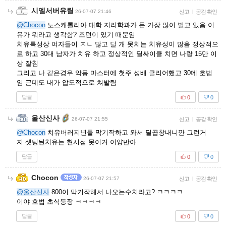
시엘서버유릴
26-07-07 21:46
신고
|
공감 확인
@Chocon
노스캐롤리아 대학 지리학과가 돈 가장 많이 벌고 있음 이
유가 뭐라고 생각함? 조던이 있기 때문임
치유특성상 여자들이 ㅈㄴ 많고 딜 개 못치는 치유성이 많음 정상적으
로 하고 30대 남자가 치유 하고 정상적인 딜싸이클 치면 나랑 15만 이
상 잘침
그리고 나 같은경우 악몽 마스터에 첫주 성배 클리어했고 30데 호법
임 근데도 내가 압도적으로 쳐발림
답글
0
0
울산신사
26-07-07 21:55
신고
|
공감 확인
@Chocon
치유버러지년들 막기작하고 와서 딜곱창내니깐 그런거
지 셋팅된치유는 현시점 못이겨 이양반아
답글
0
0
Chocon
26-07-07 21:57
신고
|
공감 확인
@울산신사
800이 막기작해서 나오는수치라고? ㅋㅋㅋㅋ
이야 호법 초식등장 ㅋㅋㅋㅋ
답글
0
0