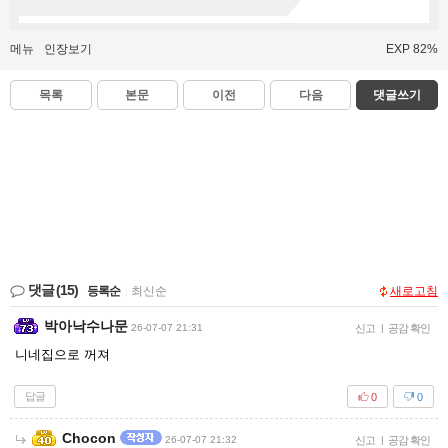
메뉴
인장보기
EXP 82%
목록
본문
이전
다음
댓글쓰기
댓글
(15)
등록순
|
최신순
새로고침
박아낙수나문
26-07-07 21:31
신고
|
공감 확인
니네집으로 꺼져
답글
0
0
Chocon
26-07-07 21:32
신고
|
공감 확인