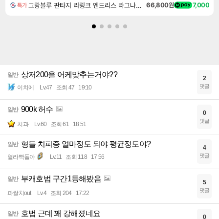
그랑블루 판타지 리링크 엔드리스 라그나로크 Granblue Fantasy Relink Endless Ragnarok
66,800원
7,000
특가
상저200을 어케맞추는거야??
일반
2
댓글
이치에
Lv.47
조회 47
19:10
900k 허수
일반
0
댓글
치과
Lv.60
조회 61
18:51
형들 치피증 얼마정도 되야 평균정도야?
일반
4
댓글
열라빡돌아
Lv.11
조회 118
17:56
부캐호법 구간1등해봤음
일반
5
댓글
파쌀치out
Lv.4
조회 204
17:22
호법 근데 꽤 강해졌네요
일반
0