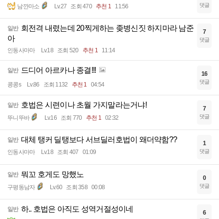
댓글
남깐마소
Lv.27
조회 470
추천 1
11:56
회전격 내렸는데 20찍게하는 좆병신짓 하지마라 남준
일반
7
아
댓글
인동사마마
Lv.18
조회 520
추천 1
11:14
드디어 아르카나 종결!!!
일반
16
댓글
콩콩s
Lv.86
조회 1132
추천 1
04:54
호법은 시련이나 초월 가지말라는거냐!
일반
7
댓글
뚜니뚜바
Lv.16
조회 770
추천 1
02:32
대체 탱커 딜탱보다 서브딜러호법이 왜더약함??
일반
1
댓글
인동사마마
Lv.18
조회 407
01:09
뭐꼬 호게도 망했노
일반
0
댓글
구평동남자
Lv.60
조회 358
00:08
하.. 호법은 아직도 성역거절성이네
일반
6