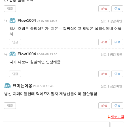
다 힐도 잘해 ㅋㅋ
답글
0
0
Flow1004
26-07-08 13:36
신고
|
공감 확인
역시 호법은 죽임성인가 치유는 칼찌성이고 오법은 살해성이네 어울
려
답글
0
0
Flow1004
26-07-08 13:36
신고
|
공감 확인
니가 나보다 힐잘하면 인정해줌
답글
0
0
요미는야옹
26-07-08 15:43
신고
|
공감 확인
병신 치페미들한테 먹이주지말자 개병신들이라 말안통함
답글
0
0
새로고침