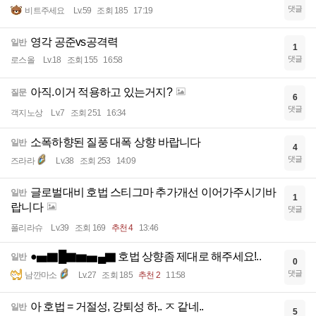
댓글
비트주세요
Lv.59
조회 185
17:19
영각 공준vs공격력
일반
1
댓글
로스올
Lv.18
조회 155
16:58
아직.이거 적용하고 있는거지?
질문
6
댓글
객지노상
Lv.7
조회 251
16:34
소폭하향된 질풍 대폭 상향 바랍니다
일반
4
댓글
즈라라
Lv.38
조회 253
14:09
글로벌대비 호법 스티그마 추가개선 이어가주시기바
일반
1
랍니다
댓글
폴리라슈
Lv.39
조회 169
추천 4
13:46
●▅▇█▇▆▅▄▇ 호법 상향좀 제대로 해주세요!..
일반
0
댓글
남깐마소
Lv.27
조회 185
추천 2
11:58
아 호법 = 거절성, 강퇴성 하.. ㅈ 같네..
일반
5