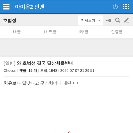
아이온2
인벤
호법성
전체보기
공
검
글
지
색
내글
내 댓글
3추글
인증글
on/off
쓰
기
[일반]
와 호법성 결국 딜상향을받네
Chocon
댓글: 15 개
조회:
1948
2026-07-07 21:29:51
치유보다 딜낮다고 구라치더니 대단 ㄷㄷ