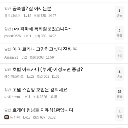
공속캡? 잘 아시는분
일반
3
댓글
유로디아오
Lv.15
조회 728
14:27
pvp 격파쇄 특화질문있습니다~
일반
2
댓글
pspark0626
Lv.11
조회 380
14:23
아 아르카나 그만하고싶다 진짜
일반
3
댓글
Asssq221
Lv.2
조회 1008
11:56
호법 아르카나 ( 부캐) 이정도면 종결?
일반
2
댓글
에이미스마트
Lv.28
조회 662
11:09
초월 스킵방 호법은 강퇴네요
일반
15
댓글
마에스트ro
Lv.11
조회 1326
10:45
호게이 형님들 치유성1황입니다
일반
3
댓글
논리력
Lv.18
조회 637
08:52