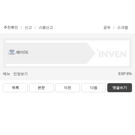
추천확인
신고
스팸신고
공유
스크랩
베이06
메뉴
인장보기
EXP 8%
목록
본문
이전
다음
댓글쓰기