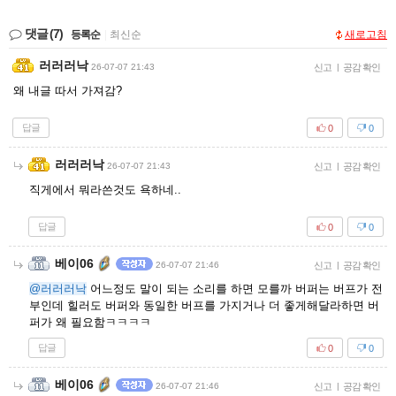
댓글
(7)
등록순
|
최신순
새로고침
러러러낙
26-07-07 21:43
신고
|
공감 확인
왜 내글 따서 가져감?
답글
0
0
러러러낙
26-07-07 21:43
신고
|
공감 확인
직게에서 뭐라쓴것도 욕하네..
답글
0
0
베이06
26-07-07 21:46
신고
|
공감 확인
@러러러낙
어느정도 말이 되는 소리를 하면 모를까 버퍼는 버프가 전
부인데 힐러도 버퍼와 동일한 버프를 가지거나 더 좋게해달라하면 버
퍼가 왜 필요함ㅋㅋㅋㅋ
답글
0
0
베이06
26-07-07 21:46
신고
|
공감 확인