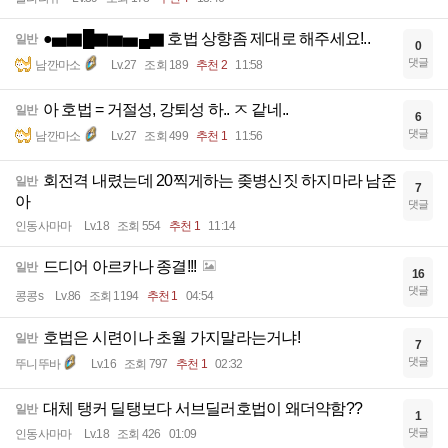
●▅▇█▇▆▅▄▇ 호법 상향좀 제대로 해주세요!..
일반
0
댓글
남깐마소
Lv.27
조회 189
추천 2
11:58
아 호법 = 거절성, 강퇴성 하.. ㅈ 같네..
일반
6
댓글
남깐마소
Lv.27
조회 499
추천 1
11:56
회전격 내렸는데 20찍게하는 좆병신짓 하지마라 남준
일반
7
아
댓글
인동사마마
Lv.18
조회 554
추천 1
11:14
드디어 아르카나 종결!!!
일반
16
댓글
콩콩s
Lv.86
조회 1194
추천 1
04:54
호법은 시련이나 초월 가지말라는거냐!
일반
7
댓글
뚜니뚜바
Lv.16
조회 797
추천 1
02:32
대체 탱커 딜탱보다 서브딜러호법이 왜더약함??
일반
1
댓글
인동사마마
Lv.18
조회 426
01:09