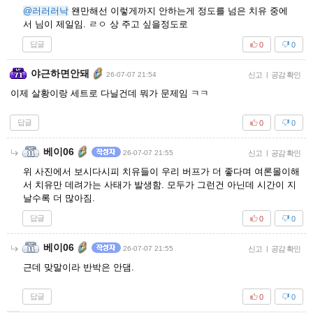
@러러러낙
왠만해선 이렇게까지 안하는게 정도를 넘은 치유 중에
서 님이 제일임. ㄹㅇ 상 주고 싶을정도로
답글
0
0
야근하면안돼
26-07-07 21:54
신고
|
공감 확인
이제 살황이랑 세트로 다닐건데 뭐가 문제임 ㅋㅋ
답글
0
0
베이06
26-07-07 21:55
신고
|
공감 확인
위 사진에서 보시다시피 치유들이 우리 버프가 더 좋다며 여론몰이해
서 치유만 데려가는 사태가 발생함. 모두가 그런건 아닌데 시간이 지
날수록 더 많아짐.
답글
0
0
베이06
26-07-07 21:55
신고
|
공감 확인
근데 맞말이라 반박은 안댐.
답글
0
0