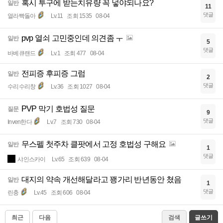
혹시 투구에 받는치유량 꼭 넣야되나요?
일반
11
댓글
열라빡돌아
Lv.11
조회 1535
08-04
pvp 열쇠 고민중인데 의견좀 ㅜ
일반
5
댓글
바베큐랜드
Lv.1
조회 477
08-04
전피증 후피증 그럼
일반
2
댓글
수리수리창
Lv.36
조회 1027
08-04
PVP 막기 호법성 질문
질문
9
댓글
Inven한다
Lv.7
조회 730
08-04
무스펠 첫주차 클팟에서 고정 호법성 구해요
일반
1
댓글
샤인스카이
Lv.65
조회 639
08-04
대지의 약속 개선해달라고 꽹가리 반년동안 쳤음
일반
1
댓글
린충
Lv.45
조회 606
08-04
최근
다음
검색
글쓰기