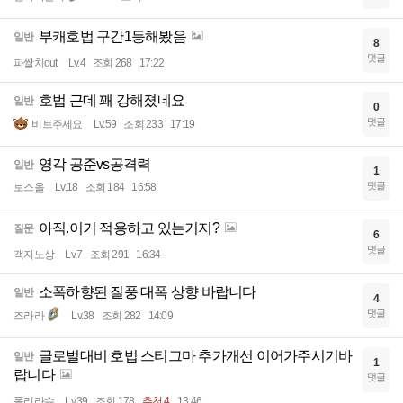
부캐호법 구간1등해봤음
일반
8
댓글
파쌀치out
Lv.4
조회 268
17:22
호법 근데 꽤 강해졌네요
일반
0
댓글
비트주세요
Lv.59
조회 233
17:19
영각 공준vs공격력
일반
1
댓글
로스올
Lv.18
조회 184
16:58
아직.이거 적용하고 있는거지?
질문
6
댓글
객지노상
Lv.7
조회 291
16:34
소폭하향된 질풍 대폭 상향 바랍니다
일반
4
댓글
즈라라
Lv.38
조회 282
14:09
글로벌대비 호법 스티그마 추가개선 이어가주시기바
일반
1
랍니다
댓글
폴리라슈
Lv.39
조회 178
추천 4
13:46