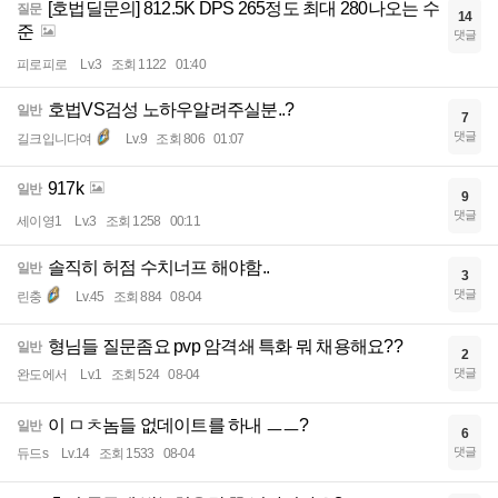
[호법딜문의] 812.5K DPS 265정도 최대 280나오는 수
질문
14
준
댓글
피로피로
Lv.3
조회 1122
01:40
호법VS검성 노하우알려주실분..?
일반
7
댓글
길크입니다여
Lv.9
조회 806
01:07
917k
일반
9
댓글
세이영1
Lv.3
조회 1258
00:11
솔직히 허점 수치너프 해야함..
일반
3
댓글
린충
Lv.45
조회 884
08-04
형님들 질문좀요 pvp 암격쇄 특화 뭐 채용해요??
일반
2
댓글
완도에서
Lv.1
조회 524
08-04
이 ㅁㅊ놈들 없데이트를 하내 ㅡㅡ?
일반
6
댓글
듀드s
Lv.14
조회 1533
08-04