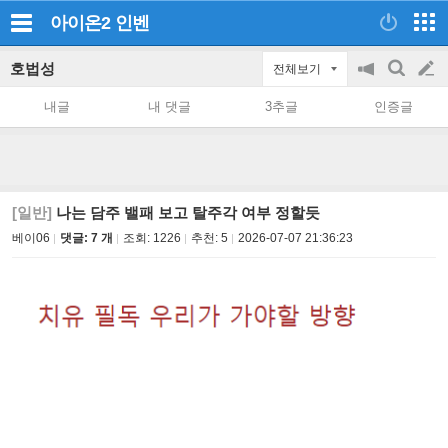
아이온2
인벤
호법성
전체보기
공
검
글
지
색
내글
내 댓글
3추글
인증글
on/off
쓰
기
[일반]
나는 담주 밸패 보고 탈주각 여부 정할듯
베이06
댓글: 7 개
조회:
1226
추천:
5
2026-07-07 21:36:23