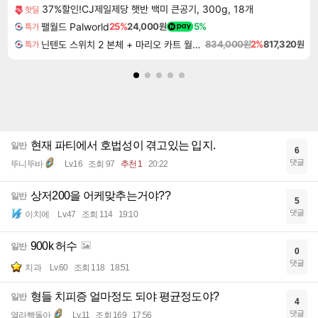
37%할인!CJ제일제당 햇반 백미 큰공기, 300g, 18개
핫딜
팰월드 Palworld
25%
24,000원
5%
특가
닌텐도 스위치 2 본체 + 마리오 카트 월드 + 포켓몬 포코피아 번들
834,000원
2%
817,320원
특가
현재 파티에서 호법성이 겪고있는 입지.
일반
6
댓글
뚜니뚜바
Lv.16
조회 97
추천 1
20:22
상저200을 어케맞추는거야??
일반
5
댓글
이치에
Lv.47
조회 114
19:10
900k 허수
일반
0
댓글
치과
Lv.60
조회 118
18:51
형들 치피증 얼마정도 되야 평균정도야?
일반
4
댓글
열라빡돌아
Lv.11
조회 169
17:56