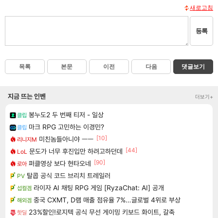
새로고침
등록
목록
본문
이전
다음
댓글보기
지금 뜨는 인벤
더보기+
봉누도2 두 번째 티저 - 일상
클립
마크 RPG 고민하는 이경민?
클립
[10]
미친놈들아니야 ㅡㅡ
리니지M
[44]
문도가 너무 후진입만 하려고하던데
LoL
[90]
퍼클영상 보다 현타오네
로아
탈콥 공식 코드 브리치 트레일러
PV
라이자 AI 채팅 RPG 게임 [RyzaChat: AI] 공개
섭컬겜
중국 CXMT, D램 매출 점유율 7%…글로벌 4위로 부상
해외겜
23%할인!로지텍 공식 무선 게이밍 키보드 화이트, 갈축
핫딜