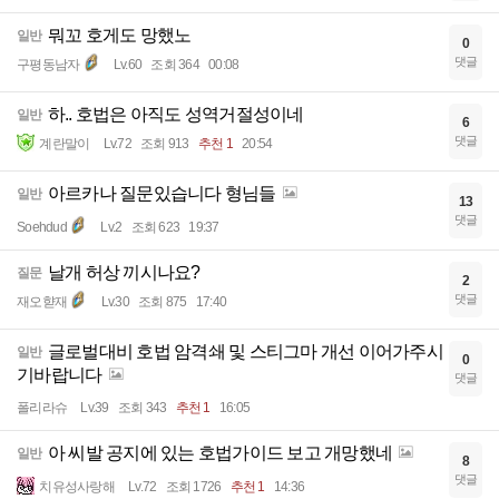
뭐꼬 호게도 망했노
일반
0
댓글
구평동남자
Lv.60
조회 364
00:08
하.. 호법은 아직도 성역거절성이네
일반
6
댓글
계란말이
Lv.72
조회 913
추천 1
20:54
아르카나 질문있습니다 형님들
일반
13
댓글
Soehdud
Lv.2
조회 623
19:37
날개 허상 끼시나요?
질문
2
댓글
재오햗재
Lv.30
조회 875
17:40
글로벌대비 호법 암격쇄 및 스티그마 개선 이어가주시
일반
0
기바랍니다
댓글
폴리라슈
Lv.39
조회 343
추천 1
16:05
아 씨발 공지에 있는 호법가이드 보고 개망했네
일반
8
댓글
치유성사랑해
Lv.72
조회 1726
추천 1
14:36