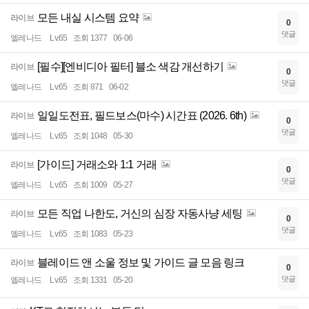
모든 내실 시스템 요약
라이브
0
댓글
엘레나드
Lv.65
조회 1377
06-06
[필수][엔비디아 필터] 블소 색감 개선하기
라이브
0
댓글
엘레나드
Lv.65
조회 871
06-02
일일도전표, 필드보스(마수) 시간표 (2026. 6th)
라이브
0
댓글
엘레나드
Lv.65
조회 1048
05-30
[가이드] 거래소와 1:1 거래
라이브
0
댓글
엘레나드
Lv.65
조회 1009
05-27
모든 직업 나한도, 거신의 심장 자동사냥 세팅
라이브
0
댓글
엘레나드
Lv.65
조회 1083
05-23
블레이드 앤 소울 정보 및 가이드 글 모음 링크
라이브
0
댓글
엘레나드
Lv.65
조회 1331
05-20