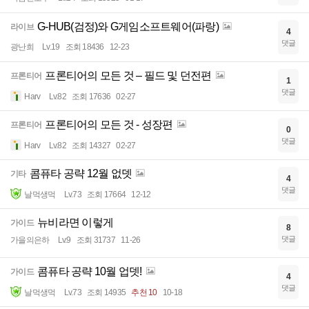
G-HUB(검정)와 G게임소프트웨어(파랑)
라이브
4
댓글
광난희
Lv.19
조회 18436
12-23
프론티어의 모든 것 – 필드 및 던전편
프론티어
1
댓글
Harv
Lv.82
조회 17636
02-27
프론티어의 모든 것 - 성장편
프론티어
0
댓글
Harv
Lv.82
조회 14327
02-27
콤퓨타 공략 12월 없뎃
기타
4
댓글
날먹생먹
Lv.73
조회 17664
12-12
뉴비라면 이렇게
가이드
8
댓글
가을의은하
Lv.9
조회 31737
11-26
콤퓨타 공략 10월 업뎃!
가이드
4
댓글
날먹생먹
Lv.73
조회 14935
추천 10
10-18