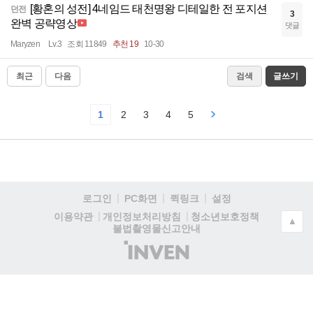
[황혼의 성전] 4네임드 태천명왕 디테일한 전 포지션
던전
3
완벽 공략영상
댓글
Maryzen
Lv.3
조회 11849
추천 19
10-30
최근
다음
검색
글쓰기
1
2
3
4
5
로그인
PC화면
퀵링크
설정
청소년보호정책
이용약관
개인정보처리방침
▲
불법촬영물신고안내
(주)
인
벤