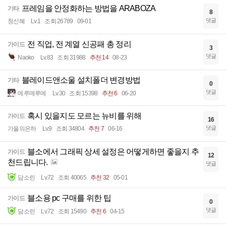
프레임을 안정화하는 방법을 ARABOZA
기타
8
댓글
청신혜
Lv.1
조회 26789
09-01
전 직업, 전 계열 신공패 총 정리
가이드
3
댓글
Naoko
Lv.83
조회 31988
추천 14
08-23
블레이드앤소울 설치폴더 변경방법
기타
0
댓글
메루메루메
Lv.30
조회 15398
추천 6
06-20
혹시 있을지도 모르는 뉴비를 위해
가이드
16
댓글
가을의은하
Lv.9
조회 34804
추천 7
06-16
블소에서 그래픽 상세 설정은 어떻게하면 좋을지 추
가이드
12
천드립니다.
댓글
담소린
Lv.72
조회 40065
추천 32
05-01
블소용 pc 구매를 위한 팁
가이드
0
댓글
담소린
Lv.72
조회 15490
추천 6
04-15