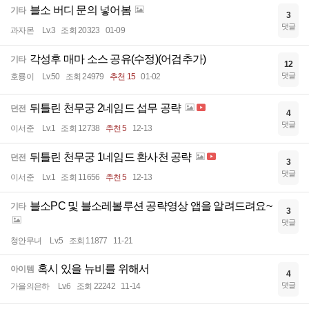
블소 버디 문의 넣어봄
기타
3
댓글
과자몬
Lv.3
조회 20323
01-09
각성후 매마 소스 공유(수정)(어검추가)
기타
12
댓글
호룡이
Lv.50
조회 24979
추천 15
01-02
뒤틀린 천무궁 2네임드 섭무 공략
던전
4
댓글
이서준
Lv.1
조회 12738
추천 5
12-13
뒤틀린 천무궁 1네임드 환사천 공략
던전
3
댓글
이서준
Lv.1
조회 11656
추천 5
12-13
블소PC 및 블소레볼루션 공략영상 앱을 알려드려요~
기타
3
댓글
청안무녀
Lv.5
조회 11877
11-21
혹시 있을 뉴비를 위해서
아이템
4
댓글
가을의은하
Lv.6
조회 22242
11-14