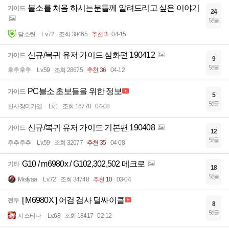
블소를 처음 하시는분들께 알려드리고 싶은 이야기
가이드
24
댓글
담소린
Lv.72
조회 30465
추천 3
04-15
신규/복귀 유저 가이드 심화편 190412
가이드
9
댓글
후추후추
Lv.59
조회 28675
추천 36
04-12
PC블소 초보들을 위한 정보
가이드
5
댓글
천사장미카엘
Lv.1
조회 16770
04-08
신규/복귀 유저 가이드 기본편 190408
가이드
12
댓글
후추후추
Lv.59
조회 32077
추천 35
04-08
G10 / m6980x / G102,302,502 메크로
기타
18
댓글
Mistyaa
Lv.72
조회 34748
추천 10
03-04
[ M6980X ] 어검 검사 딜싸이클
전투
8
댓글
시스티나
Lv.68
조회 18417
02-12