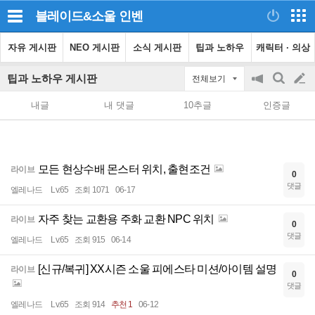
블레이드&소울
인벤
자유 게시판
NEO 게시판
소식 게시판
팁과 노하우
캐릭터 · 의상
팁과 노하우 게시판
전체보기
공
검
글
지
색
내글
내 댓글
10추글
인증글
on/off
쓰
기
모든 현상수배 몬스터 위치, 출현조건
라이브
0
댓글
엘레나드
Lv.65
조회 1071
06-17
자주 찾는 교환용 주화 교환 NPC 위치
라이브
0
댓글
엘레나드
Lv.65
조회 915
06-14
[신규/복귀] XX시즌 소울 피에스타 미션/아이템 설명
라이브
0
댓글
엘레나드
Lv.65
조회 914
추천 1
06-12