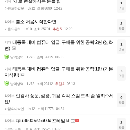
KT로 현질하시는 분들 팁
기타
1
댓글
아만보하알못
Lv.12
조회 8690
12-12
블소 처음시작한다면
라이브
3
댓글
가을의은하
Lv.10
조회 25791
추천 5
12-29
태동록 대비 컴퓨터 업글, 구매를 위한 공략 2탄 (심화
기타
1
편)
댓글
날먹생먹
Lv.73
조회 14125
06-13
태동록 대비 컴퓨터 업글, 구매를 위한 공략 1탄 (기본
기타
3
지식편)
댓글
날먹생먹
Lv.73
조회 22412
추천 4
06-13
린검사 풍운, 섬광, 귀검 각각 스킬 트리 좀 알려주세
라이브
0
요!
댓글
바람의나라연
Lv.12
조회 11773
04-24
cpu 3600 vs 5600x 프레임 비교
라이브
3
댓글
바람난오후
Lv.14
조회 15525
01-17