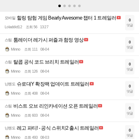
힐링 탐험 게임 Bearly Awesome 챕터 1 트레일러
모바일
0
댓글
Loladdict12
조회 56
13:27
툼레이더 레가시 퍼즐과 함정 영상
스팀
0
댓글
Minno
조회 111
08-04
탈콥 공식 코드 브리치 트레일러
스팀
0
댓글
Minno
조회 126
08-04
슈로대Y 확장팩 업데이트 트레일러
닌텐도
0
댓글
Minno
조회 408
08-04
비스트 오브 리인카네이션 오픈 트레일러
스팀
0
댓글
Minno
조회 603
08-04
레고 파티! - 공식 스위치2 출시 트레일러
닌텐도
0
댓글
Minno
조회 493
08-03