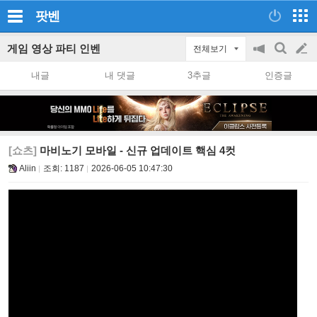
팟벤
게임 영상 파티 인벤
전체보기
공
검
글
지
색
내글
내 댓글
3추글
인증글
on/off
쓰
기
[쇼츠]
마비노기 모바일 - 신규 업데이트 핵심 4컷
Aliin
조회:
1187
2026-06-05 10:47:30