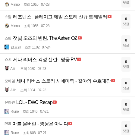
댓글
Minno
조회 1010
07-28
레조넌스 : 플레이그 테일 스토리 신규 트레일러
스팀
0
댓글
Minno
조회 1056
07-28
잿빛 오즈의 반란, The Ashen OZ
스팀
0
댓글
칼로엔
조회 1102
07-24
세나 리버스 각성 선란 - 영웅 PV
쇼츠
0
댓글
Aliin
조회 1080
07-23
세나 리버스 스토리 시네마틱 - 칠야의 수호대감
모바일
0
댓글
Aliin
조회 1304
07-23
LOL - EWC Recap
온라인
0
댓글
Rune
조회 1046
07-21
마블 울버린 - 영웅은 아니다
PS5
0
댓글
Rune
조회 608
07-21