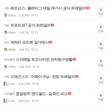
레조넌스 : 플레이그 테일 레가시 공식 트레일러
스팀
0
댓글
Minno
조회 850
07-21
트로피코7 공식 트레일러
스팀
0
댓글
Minno
조회 742
07-21
캐릭터 프리뷰 길가메시
쇼츠
0
댓글
Minno
조회 701
07-21
스타레일 토오사카린 은하탐구생활
서브컬쳐
0
댓글
Minno
조회 1434
07-21
드래곤소드 : 어웨이크닝 - 런칭 트레일러
스팀
0
댓글
Rune
조회 1100
07-20
명일방주 엔드필드 - 숨죽인 파도
서브컬쳐
0
댓글
Rune
조회 1221
07-20