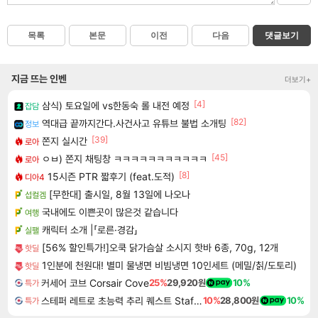
목록
본문
이전
다음
댓글보기
지금 뜨는 인벤
더보기+
[4]
삼식) 토요일에 vs한동숙 롤 내전 예정
잡담
[82]
역대급 끝까지간다.사건사고 유튜브 불법 소개팅
정보
[39]
쫀지 실시간
로아
[45]
ㅇㅂ) 쫀지 채팅창 ㅋㅋㅋㅋㅋㅋㅋㅋㅋㅋㅋ
로아
[8]
15시즌 PTR 짧후기 (feat.도적)
디아4
[무한대] 출시일, 8월 13일에 나오나
섭컬겜
국내에도 이쁜곳이 많은것 같습니다
여행
캐릭터 소개 |「로른·경감」
실팰
[56% 할인특가!]오쿡 닭가슴살 소시지 핫바 6종, 70g, 12개
핫딜
1인분에 천원대! 별미 물냉면 비빔냉면 10인세트 (메밀/칡/도토리)
핫딜
커세어 코브 Corsair Cove
25%
29,920원
10%
특가
스테퍼 레트로 초능력 추리 퀘스트 Staffer Retro A Supernatural Mystery Quest
10%
28,800원
10%
특가