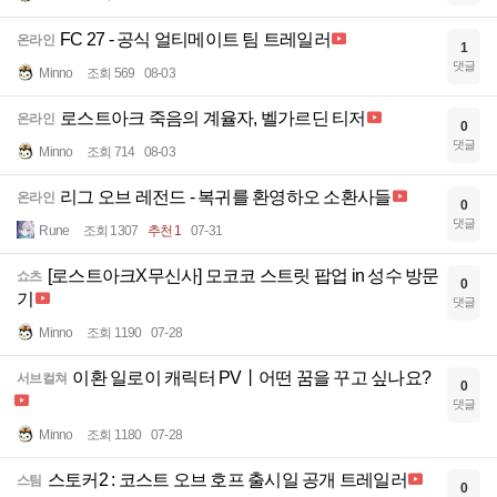
FC 27 - 공식 얼티메이트 팀 트레일러
온라인
1
댓글
Minno
조회 569
08-03
로스트아크 죽음의 계율자, 벨가르딘 티저
온라인
0
댓글
Minno
조회 714
08-03
리그 오브 레전드 - 복귀를 환영하오 소환사들
온라인
0
댓글
Rune
조회 1307
추천 1
07-31
[로스트아크X무신사] 모코코 스트릿 팝업 in 성수 방문
쇼츠
0
기
댓글
Minno
조회 1190
07-28
이환 일로이 캐릭터 PV丨어떤 꿈을 꾸고 싶나요?
서브컬쳐
0
댓글
Minno
조회 1180
07-28
스토커2 : 코스트 오브 호프 출시일 공개 트레일러
스팀
0