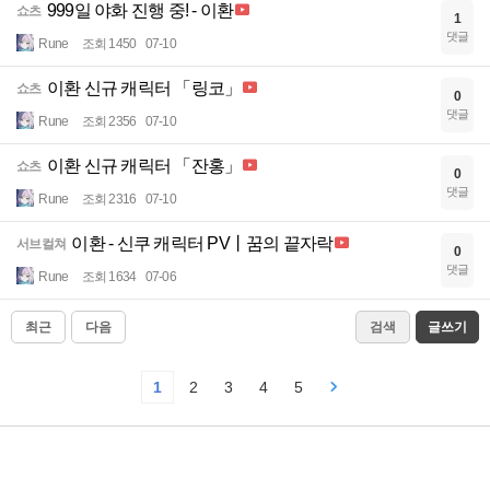
999일 야화 진행 중! - 이환
쇼츠
1
댓글
Rune
조회 1450
07-10
이환 신규 캐릭터 「링코」
쇼츠
0
댓글
Rune
조회 2356
07-10
이환 신규 캐릭터 「잔홍」
쇼츠
0
댓글
Rune
조회 2316
07-10
이환 - 신쿠 캐릭터 PV丨꿈의 끝자락
서브컬쳐
0
댓글
Rune
조회 1634
07-06
최근
다음
검색
글쓰기
1
2
3
4
5