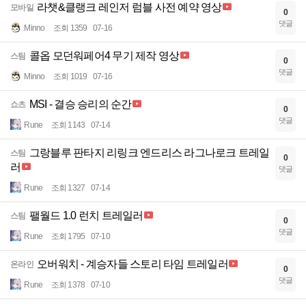
라챗&클랭크 레인저 럼블 사전 예약 영상
모바일
0
댓글
Minno
조회 1359
07-16
콜옵 모던워페어4 무기 제작 영상
스팀
0
댓글
Minno
조회 1019
07-16
MSI - 결승 승리의 순간
쇼츠
0
댓글
Rune
조회 1143
07-14
그랑블루 판타지 리링크 엔드리스 라그나로크 트레일
스팀
0
러
댓글
Rune
조회 1327
07-14
팰월드 1.0 런치 트레일러
스팀
0
댓글
Rune
조회 1795
07-10
오버워치 - 계승자들 스토리 타임 트레일러
온라인
0
댓글
Rune
조회 1378
07-10