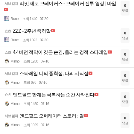
리밋 제로 브레이커스 - 브레이커 전투 영상 | 바알
서브컬쳐
0
댓글
Rune
조회 1440
07-20
ZZZ - 2주년 축하말
쇼츠
0
댓글
Rune
조회 1022
07-20
4.4버전 적막이 깃든 순간, 울리는 경적 스타레일
쇼츠
0
댓글
Minno
조회 1280
07-16
스타레일 너의 종착점, 나의 시작점
서브컬쳐
0
댓글
Minno
조회 676
07-16
엔드필드 한계는 극복하는 순간 사라진다
쇼츠
0
댓글
Minno
조회 1450
07-16
엔드필드 오퍼레이터 스토리 : 결
서브컬쳐
0
댓글
Minno
조회 1029
07-16