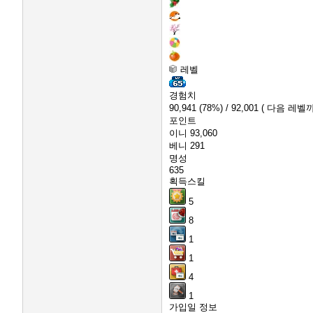
레벨
경험치
90,941
(78%)
/ 92,001
( 다음 레벨까지
포인트
이니
93,060
베니
291
명성
635
획득스킬
5
8
1
1
4
1
가입일 정보