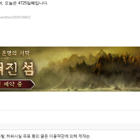
셨으며, 오늘은 4725일째입니다.
board/bns/2605/39652