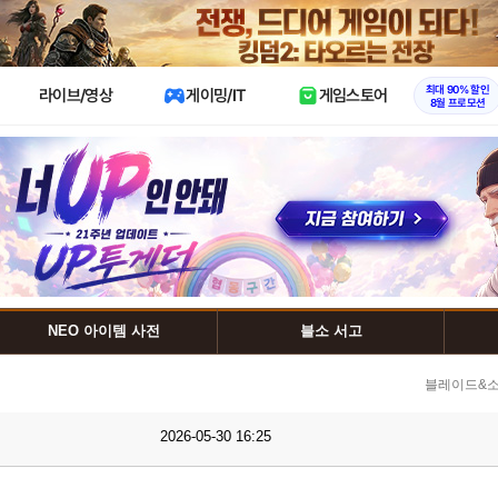
X
최대 90% 할인
라이브/영상
게이밍/IT
게임스토어
8월 프로모션
NEO 아이템 사전
블소 서고
블레이드&소
2026-05-30 16:25