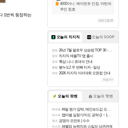
4000이니
·
에이전트 인장, 마탄의
주인 칭호
마다 1번씩 등장하는
새로고침
오늘의 치지직
오늘의 SOOP
26년 7월 팔로우 상승량 TOP 30 - 월간 치지직
잡담
치지직 애플TV 앱 출시
정보
룩삼 니니 초대석 안내
정보
봉누도2 두 번째 티저 - 일상
클립
2026 치지직 이리대회 오픈컵 안내
정보
더보기+
오늘의 팟벤
오늘의 핫벤
AI발 원가 압박, 메인보드값 오르나
해외겜
챕터별 길찾기/지도 공략 (1 ~ 12장)
비스트
공명자 모먼트 | 수수
명조
레벨업 능력치와 스킬의 상관관계
비스트