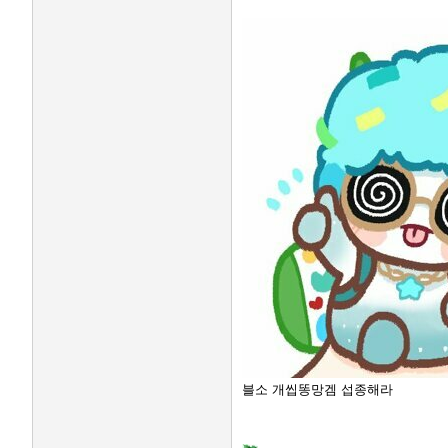
블소 개씹똥망겜 섭종해라