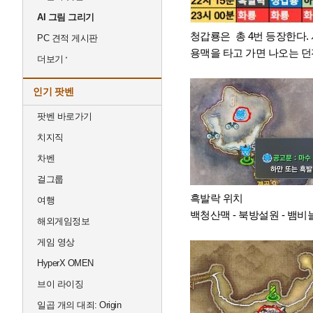
AI 그림 그리기
청갑룡은
총 4번 등장한다.
PC 견적 게시판
용맥을 타고 가면 나오는 던
더보기
인기 팟벤
팟벤 바로가기
치지직
차벤
걸그룹
흑발락 위치
여행
백청산맥 - 북방설원 - 뱀비
해외게임정보
게임 영상
HyperX OMEN
브이 라이징
일곱 개의 대죄: Origin