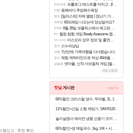
프롤로그 테스트를 마치고.. (feat. 리아)
리밋제로
동해바다 추암해수욕장
여행
[일러스트] 자매 앨범 | 장난기 가득한 오후의 공원 (리메이크판)
명조
60프레임 나오는데 정상일까요?
레퀴엠
8월 28일 넷플릭스에서 예고편 공개 예정
GTA6
힐링 탐험 게임 Bearly Awesome 챕터 1 트레일러
PV
아스오라 성우 정보 및 출연작 모음
아스오라
스누피냥님
명조
7년만에 가족여행을 다녀왔습니다.
여행
체험 캐릭터만으로 허상 40레벨 하이와티아 5분 컷!｜에이메스·린네·모니에 명함
명조
넷마블, 신작 서브컬쳐 게임 [펄 인 블루] 티저 사이트 오픈
섭컬겜
새로고침
핫딜
게시판
더보기+
66%할인 크리스탈 생수, 무라벨, 2L, 12개
11%할인>신일 소형 제빙기, SIM-R120BH, 본품만
놀이설명서 에어컨 냉풍 선풍기 조끼 옷 작업복 네이비 보조배터리10000mAh
65%할인>생 메밀국수, 1kg, 1팩 + 시원한 메밀장, 40g, 6개
스팸신고
추천 확인