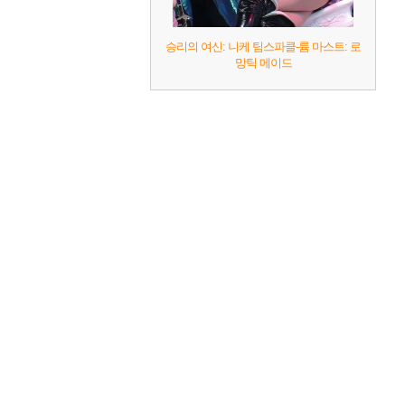
승리의 여신: 니케 팀스파클-륨 마스트: 로
망틱 메이드