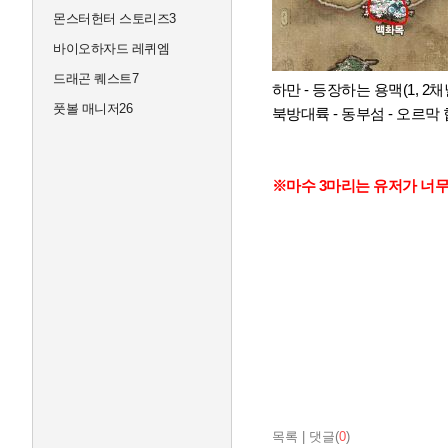
몬스터헌터 스토리즈3
바이오하자드 레퀴엠
드래곤 퀘스트7
하만 - 등장하는 용맥(1, 2
풋볼 매니저26
북방대륙 - 동부섬 - 오르막
※마수 3마리는 유저가 너무
목록
|
댓글(
0
)