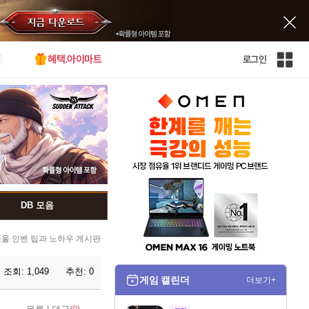
혜택.아이마트
로그인
인
벤
전
체
사
이
트
맵
DB 모음
울 인벤 팁과 노하우 게시판
조회:
1,049
추천:
0
게임 캘린더
더보기+