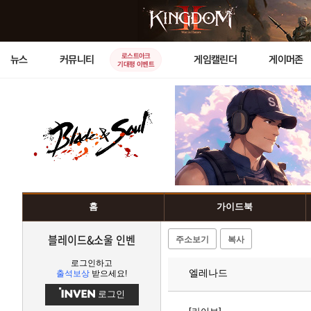
로스트아크
뉴스
커뮤니티
게임캘린더
게이머존
기대평 이벤트
홈
가이드북
블레이드&소울 인벤
주소보기
복사
로그인하고
엘레나드
출석보상
받으세요!
로그인