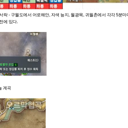
서락 - 구월도에서 어로해안, 자색 늪지, 월광목, 귀월촌에서 각각 5분
전에 있다.
늘 계곡