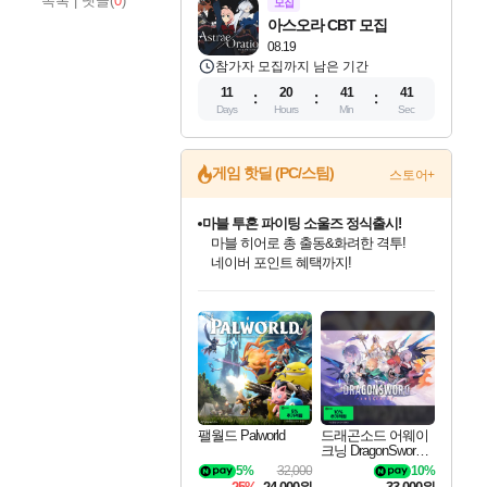
목록
|
댓글(
0
)
모집
아스오라 CBT 모집
08.19
참가자 모집까지 남은 기간
11
20
41
40
Days
Hours
Min
Sec
게임 핫딜 (PC/스팀)
스토어+
마블 투혼 파이팅 소울즈 정식출시!
마블 히어로 총 출동&화려한 격투!
네이버 포인트 혜택까지!
인벤게임즈 8월 특별 할인!
드래곤소드: 어웨이크닝 입점!
문명 7 특별 할인!
귀무자: 검의 길 예약 판매 중!
비스트 오브 리인카네이션 정식 출시!
커세어 코브 출시 기념 할인!
더 렐릭 퍼스트 가디언 정식 출시
베데스다 40주년 기념 할인 중!
캡콤 프렌차이즈 할인 진행 중!
캡콤 일부 상품 상시 할인
스타워즈 은하계 레이서
로블록스 기프트 카드 공식 입점
인기 퍼블리셔 모음!
스팀으로 만나는 드래곤소드!
조선&고려 DLC 출시 예정
10% 할인과
게임프릭 신작 IP
해적'섬'을 발전시키자!
설화x하드코어 액션!
베데스다의 명작들을
몬헌, 바하 등 인기 IP를
몬헌 와일즈 & 드래곤즈 도그마2
인벤게임즈에서 10% 추가 적립
Robux를 가장 안전하고
최대 90% 할인가를 만나보세요!
네이버혜택과 함께 만나보세요!
50%할인&추가 적립까지!
이니&베니 혜택까지!
네이버 혜택가와 함께 예약하세요!
할인&네이버혜택으로 만나보세요!
네이버페이 혜택과 만나보세요!
40주년 프로모션으로 만나보세요!
할인가에 만나보세요!
일부 에디션 상시 할인!
혜택으로 예약 판매 중
편안하게 충전하세요
팰월드 Palworld
드래곤소드 어웨이
크닝 DragonSword A
wakening
5%
32,000
10%